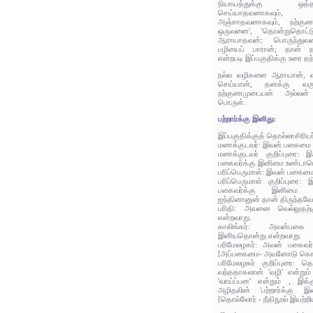
நியாயத்துக்கு ஒத
செய்யாதவனாகவும்,
அஞ்சாதவனாகவும், நற்குண
ஒருவனை', 'தொன்றுதொட்
ஆராயாதவன்; பொருந்துவன
பழியைப் பாரான்; தான் ந
என்றபடி இப்பகுதிக்கு உரை தந
நல்ல வழிகளை ஆராயான், வ
செய்யான், தனக்கு வரு
நற்குணமுடையன் அல்லன் 
பொருள்.
பற்றார்க்கு இனிது:
இப்பகுதிக்குத் தொல்லாசிரிய
மணக்குடவர்: இவன் பகைமை ப
மணக்குடவர் குறிப்புரை:
பகைவர்க்கு இனிமை உண்டாம
பரிப்பெருமாள்: இவன் பகைமை
பரிப்பெருமாள் குறிப்புர
பகைவர்க்கு இனிமை 
ஐந்தினானுன் தான் திருந்தவேண
பரிதி: அவனை வெல்லுதற்கு 
என்றவாறு.
காலிங்கர்: அவன்பகை
இனியதொன்று என்றவாறு.
பரிமேலழகர்: அவன் பகைவர
[அப்பகைமை- அவனோடு க
பரிமேலழகர் குறிப்புரை: த
வந்ததாகலான் 'வழி' என்றும்
'வாய்ப்பன' என்றும் , இக
அழிதலின் 'பற்றார்க்கு இன
[தொல்லோர் - நீதிநூல் இயற்ற