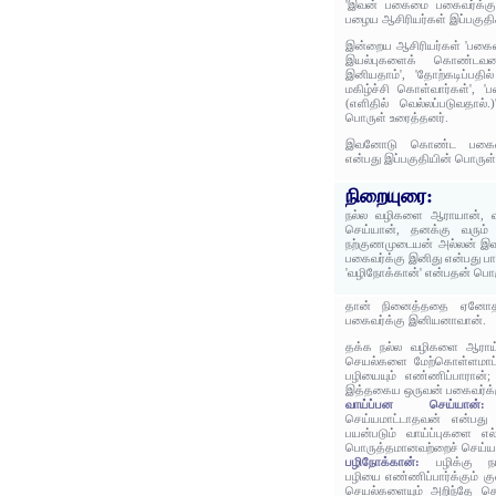
'இவன் பகைமை பகைவர்க்கு
பழைய ஆசிரியர்கள் இப்பகுதிக
இன்றைய ஆசிரியர்கள் 'பகைவர
இயல்புகளைக் கொண்டவ
இனியதாம்', 'தோற்கடிப்பத
மகிழ்ச்சி கொள்வார்கள்', 
(எளிதில் வெல்லப்படுவதால்.)
பொருள் உரைத்தனர்.
இவனோடு கொண்ட பகைமை
என்பது இப்பகுதியின் பொருள்
நிறையுரை:
நல்ல வழிகளை ஆராயான், வ
செய்யான், தனக்கு வரும்
நற்குணமுடையன் அல்லன்
பகைவர்க்கு இனிது என்பது ப
'வழிநோக்கான்' என்பதன் பொ
தான் நினைத்ததை ஏனோத
பகைவர்க்கு இனியனாவான்.
தக்க நல்ல வழிகளை ஆராய்ந்
செயல்களை மேற்கொள்ளமாட்ட
பழியையும் எண்ணிப்பாரான்;
இத்தகைய ஒருவன் பகைவர்க்
வாய்ப்பன செய்யா
செய்யமாட்டாதவன் என்பது
பயன்படும் வாய்ப்புகளை எல்
பொருத்தமானவற்றைச் செய்யா
பழிநோக்கான்:
பழிக்கு ந
பழியை எண்ணிப்பார்க்கும் க
செயல்களையும் அறிந்தே ச