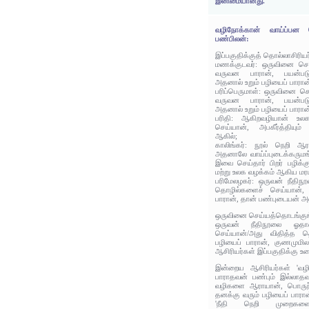
இனிமையானது.
வழிநோக்கான் வாய்ப்பன 
பண்பிலன்:
இப்பகுதிக்குத் தொல்லாசிரிய
மணக்குடவர்: ஒருவினை செய
வருவன பாரான், பயன்படு
அதனால் உறும் பழியைப் பாரான
பரிப்பெருமாள்: ஒருவினை செ
வருவன பாரான், பயன்படு
அதனால் உறும் பழியைப் பாரான
பரிதி: ஆகிறவழியான் உலக
செய்யான், அபகீர்த்தியும்
ஆகில்;
காலிங்கர்: நூல் நெறி ஆரய
அதனாலே வாய்ப்புடைக்கருமங்
இவை செய்தார் பிறர் பழிக்கு
மற்று உலக வழக்கம் ஆகிய மர
பரிமேலழகர்: ஒருவன் நீதிந
தொழில்களைச் செய்யான், 
பாரான், தான் பண்புடையன் அல
ஒருவினை செய்யத்தொடங்குங்
ஒருவன் நீதிநூலை ஓதான
செய்யான்/அது விதித்த த
பழியைப் பாரான், குணமுமில
ஆசிரியர்கள் இப்பகுதிக்கு உர
இன்றைய ஆசிரியர்கள் 'வழிய
பாராதவன் பண்பும் இல்லாதவன
வழிகளை ஆராயான், பொருந்
தனக்கு வரும் பழியைப் பாரான
'நீதி நெறி முறைகளை