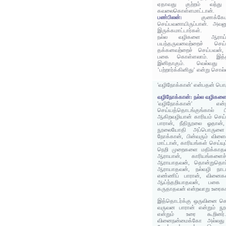
ஏதாவது குற்றம் வந்து
கவலைகொள்ளமாட்டான்.
பண்பிலன்:
குணக்க
செய்பவனாயிருப்பான். அவன
இருக்கமாட்டார்கள்.
நல்ல வழிகளை ஆராய்ந்
பயந்தருவனவற்றைச் செய்ய
தக்கனவற்றைச் செய்பவன்
பகை கொள்ளலாம். இத்
இனிதாகும். வெல்வது
’பற்றார்க்கினிது’ என்று சொல்ல
'வழிநோக்கான்' என்பதன் பொ
வழிநோக்கான்: நல்ல வழிகள
'வழிநோக்கான்' என
செய்யத்தொடங்குங்கால்
ஆகிறவழியான் காரியம் செய்ய
பாரான், நீதிநூலை ஓதான், 
நூலையோதி அப்பொருளை 
நோக்கான், பின்வரும் விள
மாட்டான், காரியங்கள் செய்ய
நெறி முறைகளை மதிக்காதவ
ஆராயான், காரியங்களை
ஆராயாதவன், தொன்றுதொட
ஆராயாதவன், நல்வழி நாட
எண்ணிப் பாரான், வினைக
ஆய்ந்தறியாதவன், பகை 
கருதாதவன் என்றவாறு உரைகார
இத்தொடர்க்கு ஒருவினை செய
வருவன பாரான் என்றும் நூல
என்றும் உரை கூறினர
வினைநன்மைக்கோ அல்லது