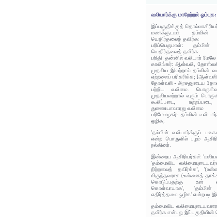
வலியார்க்கு மாறேற்றல் ஓம்புக:
இப்பகுதிக்குத் தொல்லாசிரிய
மணக்குடவர்: தம்மின் 
யெதிர்தலைத் தவிர்க:
பரிப்பெருமாள்: தம்மின்
யெதிர்தலைத் தவிர்க:
பரிதி: தன்னில் வலியார் மே
காலிங்கர்: ஆள்வலி, தோள்வ
முதலிய இவற்றால் தம்மின் வல
ஏற்றலைப் பரிகரிக்க; [ஆள்வல
தோள்வலி - அரசனுடைய தோள
பற்றிய வலிமை. பொருள்வ
முதலியவற்றால் வரும் பொர
கூலிப்படை, சுற்றப்ப
துணையாவாரது வலிமை
பரிமேலழகர்: தம்மின் வலியார
ஒழிக;
'தம்மின் வலியார்க்குப் பக
என்ற பொருளில் பழம் ஆசிரி
நல்கினர்.
இன்றைய ஆசிரியர்கள் 'வலிய
'தம்மைவிட வலிமையுடையவர்க
நிற்றலைத் தவிர்க்க', '(உன
மிகுந்தவராக (உன்னைத் தாக்க
கொடுப்பதற்கு உன் வ
கொள்வாயாக', 'தம்மின்
எதிர்த்தலை ஒழிக' என்றபடி இப
தம்மைவிட வலிமையுடையவரைப
தவிர்க என்பது இப்பகுதியின்