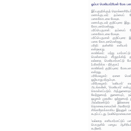
ஓம்பா மெலியார்மேன் மேக ப
இப்பகுதிக்குத் தொல்லாசிரிய
மணக்குடவர்: தம்மைப் போ
பகைகோடலை மேவுக.
மணக்குடவர் குறிப்புரை: இ
கோடலாமென்றது.
பரிப்பெருமாள்: தம்மைப் ப
பகைகோடலை மேவுக.
பரிப்பெருமாள் குறிப்புரை
பகை கோடலாமென்றது.
பரிதி: தன்னில் எளியார
என்றவாறு.
காலிங்கர்: மற்று யார்மாட
மென்மையும் சீர்தூக்கித் 
வல்லாத மெலியார்மாட்டு 
[பரிகரிக்க - நீக்குக]
காலிங்கர் குறிப்புரை: மே
என்றது.
பரிமேலழகர்: ஏனை மெலி
ஒழியாது விரும்புக.
பரிமேலழகர்: 'வலியார்' எ
அடங்கலின், 'மெலியார்' என்ப
கொள்ளப்படும். அத்துணைத
வேற்றுமைத் துணையும், நல
ஒழுகல் முதலிய ஒற்றுமைத்
அவ்விரண்டும் இல்லார
தொலையாமையின் அவரோடு பகை
சிங்கநோக்காகிய இதனுள் ப
கூறப்பட்டது. [வலிதொலையாம
'வல்லாத எளியார்மாட்டுப்
பொருளில் பழைய ஆசிரியர்
கூறினர்.