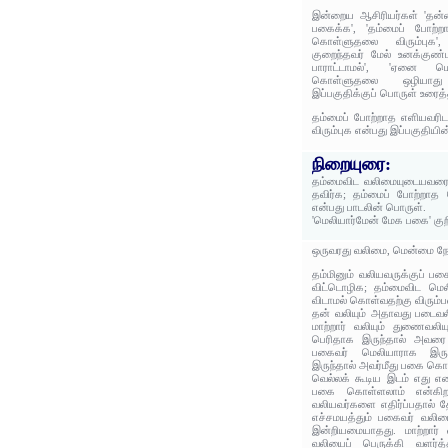
இன்றைய ஆசிரியர்கள் 'தன
பகைக்க', 'தம்மைப் போற்ற
கொள்ளுதலை விரும்புக'
குறைந்தவர் மேல் உனக்கு
பாராட்டாமல்', 'ஏனை மெ
கொள்ளுதலை ஒழியாது 
இப்பகுதிக்குப் பொருள் உரைத்
தம்மைப் போற்றாத எளியவரி
விரும்புக என்பது இப்பகுதியி
நிறையுரை:
தம்மைவிட வலிமையுடையவரைப
தவிர்க; தம்மைப் போற்றாத
என்பது பாடலின் பொருள்.
'மெலியார்மேன் மேக பகை' குற
ஒருவரது வலிமை, மென்மை நோ
தம்மினும் வலியவருக்குப் 
விட்டொழிக; தம்மைவிட மெ
விடாமல் கொள்வதற்கு விரும்ப
தன் வலியும் அதாவது படைவல
மாற்றார் வலியும் துணைவலிய
பெரிதாக இருந்தால் அவரை 
பகைவர் மெலியாராக இருந
இருந்தால் அவர்மீது பகை கொ
வெல்லக் கூடிய இடம் எது எ
பகை கொள்ளலாம் என்கிறத
வலியவர்களை எதிர்ப்பதால் தோ
எச்சமயத்தும் பகைவர் வலிய
இன்றியமையாதது. மாற்றார்
வலியைப் பெருக்கி வளர்த்