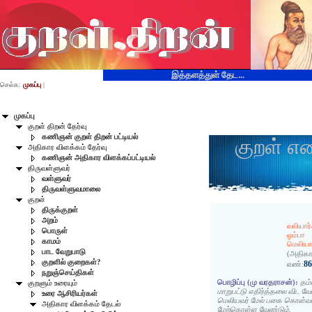
இத்தளத்துள் தேட...
செல்க:
முகப்பு
|
முகப்பு
குறள் திறன் தேர்வு
கணிஞன் குறள் திறன் பட்டியல்
குறள் எ
அதிகார விளக்கம் தேர்வு
கணிஞன் அதிகார விளக்கப்பட்டியல்
திருவள்ளுவர்
வள்ளுவர்
திருவள்ளுவமாலை
குறள்
திருக்குறள்
அறம்
வலியார்
பொருள்
ஓம்பா
காமம்
மெலியா
பாட வேறுபாடு
(அதிகா
குறளில் குறைகள்?
8
எண்:
நறுஞ்செய்திகள்
பொழிப்பு (மு வரதராசன்):
தம்
குறளும் உரையும்
மாறுபட்டு எதிர்த்தலை விட வே
உரை ஆசிரியர்கள்
மெலியவர் மேல் பகை கொள்வதை
அதிகார விளக்கம் தேடல்
மேற்கொள்ள வேண்டும்.