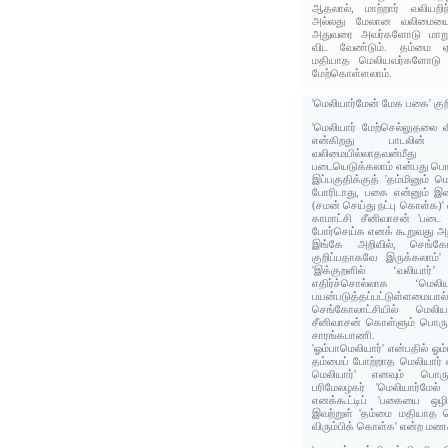
ஆதலால், மாற்றார் வலிய
அல்லது மேலான வலிமையைப
அதுவரை அவர்களோடு மாறு
விட வேண்டும். தம்மை ஏ
மதியாத மெலியவர்களோடு 
மேற்கொள்ளலாம்.
'மெலியார்மேன் மேக பகை' குற
'மெலியார் மேற்செல்லுதலை 
என்கிறது பாடலின் 
வலிமையில்லாதவன்
படையெடுக்கலாம் என்பது ப
இப்பகுதிக்குத் 'தம்மினும்
போரிடாது, பகை என்னும் இ
(சமன் செய்து நட்பு கொள்க)'
காமாட்சி சீனிவாசன் 'படை
போர்செய்க எனக் கூறுவது அற
இங்கே அறிவில், செங்கோல
குறிப்பதாகவே இருக்கலாம்
'இக்குறளில் ‘வலியார
எதிர்ச்சொல்லாக ‘மெ
பயன்படுத்தப்பட்டுள்ளமைய
செங்கோலாட்சியில் மெலிய
சீனிவாசன் கொள்ளும் பொருள
சாரங்கபாணி.
'ஓம்பாமெலியார்' என்பதில் ஓ
தம்மைப் போற்றாத மெலியார் எ
மெலியார்' எனவும் பொர
பரிமேலழகர் 'மெலியார்மேல
எனக்கூட்டிப் 'பகையை ஒழிய
இவற்றுள் 'தம்மை மதியாத 
விரும்பிக் கொள்க' என்ற மணக