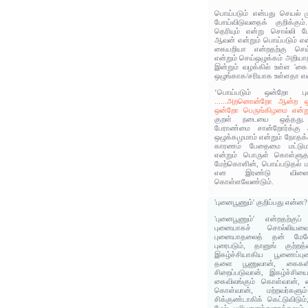
பொய்படும் என்பது செயல் ம
போய்விடுவதைக் குறிக்கு
தெரியும் என்று சொல்லி 
ஆவன் என்றும் பொய்படும் என்
கையறியா என்றதற்கு செய
என்றும் செய்ஒழுக்கம் அறியா
இன்றும் வழக்கில் உள்ள 'கை 
ஒழுங்காக/சரியாக உள்ளதா என
‘பொய்படும் ஒன்றோ ப
......அறனொன்றோ ஆன்ற ஒழ
ஒன்றோ பெருங்கிழமை என்றுண
குறள் நடையை ஒத்தது
பேராண்மை சான்றோர்க்கு 
ஒழுக்கமுமாம் என்றும் நோதக்
காரணம் பேதைமை மட்டுமன்
என்றும் பொருள் கொள்ளு
மேற்கொளின், பொய்படுதல் மட
என இரண்டு விளைவு
கொள்ளவேண்டும்.
'புனைபூணும்' குறிப்பது என்ன?
'புனைபூணும்' என்றதற்குப் 
புனையாகச் சொல்லியவை
புனையாதலைத் தன் மேலே
புரைபடும், தானுங் குற்
இகழ்ச்சியாகிய பூணைப்புன
தளை பூணுவான், கைகளில்
சிறைப்படுவான், இகழ்ச்சி
கைவிலங்கும் கொள்வான், கை
கொள்வான், மற்றவர்களு
சிக்குண்டாகிக் கெட்டுவிடும