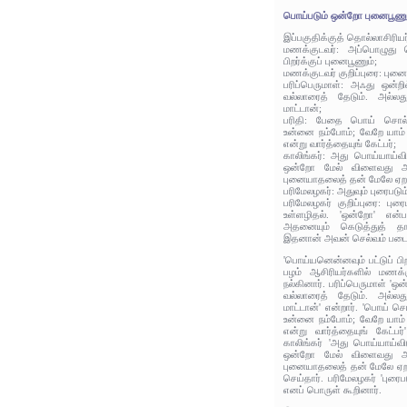
பொய்படும் ஒன்றோ புனைபூணும
இப்பகுதிக்குத் தொல்லாசிரிய
மணக்குடவர்: அப்பொழுது ப
பிறர்க்குப் புனைபூணும்;
மணக்குடவர் குறிப்புரை: புன
பரிப்பெருமாள்: அஃது ஒன்றில
வல்லாரைத் தேடும். அல்லத
மாட்டான்;
பரிதி: பேதை பொய் சொல்
உன்னை நம்போம்; வேறே யாம
என்று வார்த்தையுங் கேட்பர்;
காலிங்கர்: அது பொய்யாய்வ
ஒன்றோ மேல் விளைவது அறி
புனையாதலைத் தன் மேலே ஏறட
பரிமேலழகர்: அதுவும் புரைபடு
பரிமேலழகர் குறிப்புரை: ப
உள்ளழிதல். 'ஒன்றோ' என
அதனையும் கெடுத்துத் தா
இதனான் அவன் செல்வம் படைக்
'பொய்யனென்னவும் பட்டுப் பிற
பழம் ஆசிரியர்களில் மணக்க
நல்கினார். பரிப்பெருமாள் 'ஒன்
வல்லாரைத் தேடும். அல்லத
மாட்டான்' என்றார். 'பொய் 
உன்னை நம்போம்; வேறே யாம
என்று வார்த்தையுங் கேட்பர
காலிங்கர் 'அது பொய்யாய்வ
ஒன்றோ மேல் விளைவது அறி
புனையாதலைத் தன் மேலே ஏறட
செய்தார். பரிமேலழகர் 'புரை
எனப் பொருள் கூறினார்.