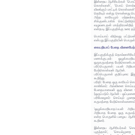
இன்றைய ஆசிரியர்கள் 'பொய்
கொள்வான்', 'பொய் சொல்வத
விலங்கும் மாட்டிக் கொள்வான
தெரியும் என்று சொன்னது ப
அந்த காரியமும் மற்றவர்க
சிக்குண்டாகிக் கெட்டுவிடு
வழுவடைதன் மாத்திரமன்றித் 
என்றபடி இப்பகுதிக்கு உரை தந
பொய்யாய் விடுவது மட்டுமன்
என்பது இப்பகுதியின் பொருள்
கையறியாப் பேதை வினைமேற
இப்பகுதிக்குத் தொல்லாசிரிய
மணக்குடவர்: ஒழுக்கமற
ஒருகருமத்தை மேற்கொண்டா
பரிப்பெருமாள்: பயன் அற
மேற்கொள்வன் ஆயின்.
பரிப்பெருமாள் குறிப்புரை: 
கூறிற்று.
பரிதி: பேதை ஒரு காரியம் செய
காலிங்கர்: அவ்வினை செய்யத
பேதையானவன் ஒரு வினை செ
[ஒருப்படும் ஆயின் - ஒப்புவா
பரிமேலழகர்: செய்யும் ம
கருமத்தை மேற்கொள்வானாயி
'ஒழுக்கமறியாத/பயன் அறி
அறியாத பேதை ஒரு கருமத்
என்ற பொருளில் பழைய ஆசிரி
கூறினர்.
இன்றைய ஆசிரியர்கள் 'செ
புகுந்தால்', 'செயல்ம