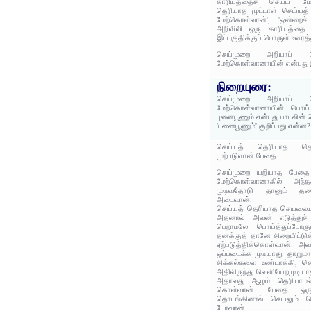
காரியத்தைச் செய்ய மேற
தெரியாத முட்டாள் செய்யத
மேற்கொள்வான்', 'ஒன்றைச
அறிவிலி ஒரு காரியத்தை 
இப்பகுதிக்குப் பொருள் உரைத்
செய்முறை அறியாப் 
மேற்கொள்வானாயின் என்பது இ
நிறையுரை:
செய்முறை அறியாப் 
மேற்கொள்வானாயின் பொய்யா
புனைபூணும் என்பது பாடலின் 
'புனைபூணும்' குறிப்பது என்ன?
செய்யத் தெரியாத தொழ
முற்படுவான் பேதை.
செய்முறை யறியாத பேதை
மேற்கொள்வானாகில் அந்த
முடிவதோடு தானும் தளை
அடைவான்.
செய்யத் தெரியாத செயலையு
அதனால் அவன் எடுத்துச் 
பெறாமலே பொய்த்துப்போகு
தனக்குத் தானே சிறையிட்டுக
ஏற்படுத்திக்கொள்வான். அ
ஒப்படைக்க முடியாது. தாறு
சிக்கல்களை உண்டாக்கி, செய
அதிலிருந்து வெளியேறமுடியா
அதாவது ஆழம் தெரியாமல் 
கொள்வான். பேதை ஒர
தொடங்கினால் செயலும் கெ
போவான்.