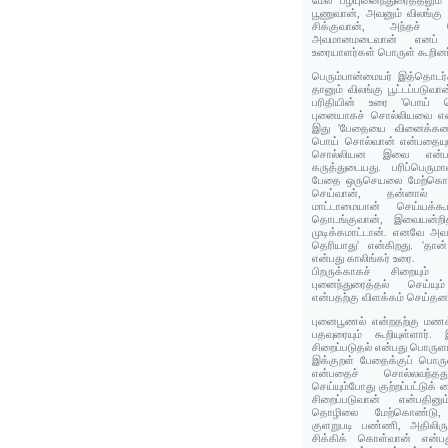
மேல் பழிபுனைந்துரைத்தலும் 
பூணுவான், அவனும் விலங்கு
சிக்குவான், அந்தச்
அவமானமடைவான் எனப் 
உரையாளர்கள் பொருள் கூறினர
பெரும்பான்மையர் இத்தொடர்
தானும் விலங்கு பூட்டப்படுவா
பரிதியின் உரை 'பொய் 
புனையாகச் சொல்லியவை என்று
இது 'பேதையை வினைக்கண்
பொய் சொல்வான் என்பதையும்
சொல்லியன இவை என்பதை
கருத்துடையது. பரிப்பெரு
பேதை ஒருசெயலை மேற்கொள்
செய்வான், தன்னால் 
மாட்டாமையான் செய்யக்க
தொடங்குவான், இவையன்றி
முடிக்கமாட்டான். எனவே அவ
தெரியாது' என்கிறது. 'தான்
என்பது காலிங்கர் உரை.
பிறருக்காகச் சிறையும் 
புனைந்துரைத்தல் செய்யு
என்பதற்கு விளக்கம் செய்தனர
புனைபூணல் என்றதற்கு மணக்
பதவுரையும் கூறியுள்ளார்.
சிறைப்படுதல் என்பது பொருள
இக்குறள் பேதைக்குப் பொரு
என்பதைச் சொல்லவந்
செய்யும்போது குற்றப்பட்டுக் 
சிறைப்படுவான் என்பதின
தொழிலை மேற்கொண்டு,
குளறுபடி பண்ணி, அதிலிரு
சிக்கிக் கொள்வான் என்ப