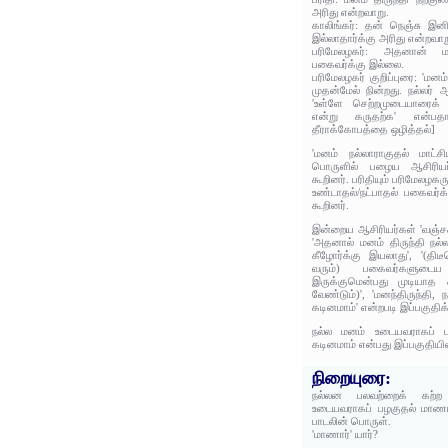
அரிது என்றவாறு.
காலிங்கர்: தன் நெஞ்சு இன
இல்லாதார்க்கு அரிது என்றவாற
பரிமேலழகர்: அதனான் மன
பகைவர்க்கு இல்லை.
பரிமேலழகர் குறிப்புரை: 'மன
முதன்மேல் நின்றது. நல்லர் 
'உள்ளே செற்றமுடையாரைக் க
என்று கருதற்க' என்பதாம
தீராக்கோபத்தை ஒழித்தல்]
'மனம் நல்லாராகுதல் மாட்சி
பொருளில் பழைய ஆசிரியர்
கூறினர். பரிதியும் பரிமேலழகர
உண்டாதல்/நட்பாதல் பகைவர்
கூறினர்.
இன்றைய ஆசிரியர்கள் 'வஞ்சகர
'அதனால் மனம் திருந்தி நல
கீழோர்க்கு இயலாது', '(திட
வரும்) பகைவர்களுட
இருக்குமென்பது முடியாத
வேண்டும்)', 'மனந்திருந்தி, 
கடினமாம்' என்றபடி இப்பகுதிக
நல்ல மனம் உடையவராகப் பழக
கடினமாம் என்பது இப்பகுதியி
நிறையுரை:
நல்லன பலவற்றைக் கற்ற 
உடையவராகப் பழகுதல் மாணார
பாடலின் பொருள்.
'மாணார்' யார்?