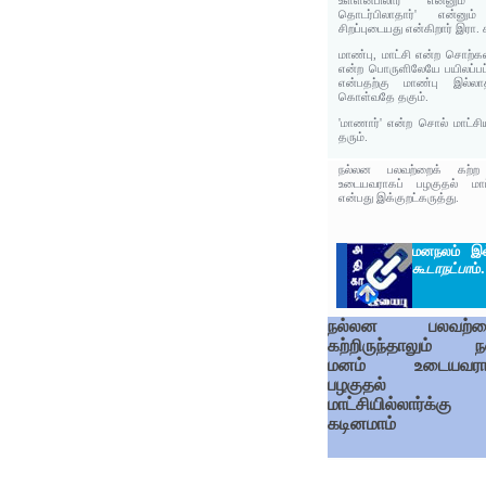
உள்ளன்பிலார் என்னும் 
தொடர்பிலாதார்' என்னு
சிறப்புடையது என்கிறார் இரா.
மாண்பு, மாட்சி என்ற சொற்கள
என்ற பொருளிலேயே பயிலப்பட
என்பதற்கு மாண்பு இல்லா
கொள்வதே தகும்.
'மாணார்' என்ற சொல் மாட்ச
தரும்.
நல்லன பலவற்றைக் கற்ற 
உடையவராகப் பழகுதல் மாட்ச
என்பது இக்குறட்கருத்து.
மனநலம் இல
கூடாநட்பா
ம்.
நல்லன பலவற்றை
கற்றிருந்தாலும் ந
மனம் உடையவராக
பழகுதல்
மாட்சியில்லார்க்கு
கடினமாம்