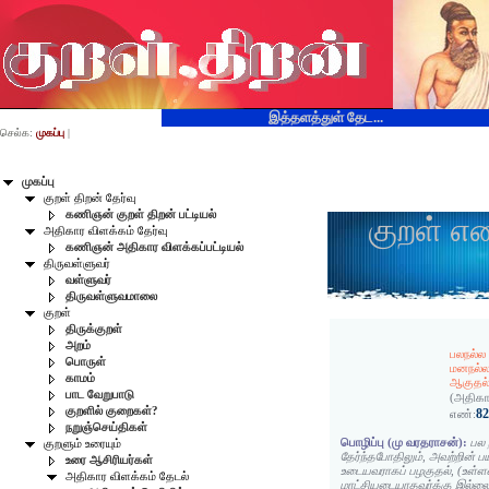
இத்தளத்துள் தேட...
செல்க:
முகப்பு
|
முகப்பு
குறள் திறன் தேர்வு
கணிஞன் குறள் திறன் பட்டியல்
குறள் எ
அதிகார விளக்கம் தேர்வு
கணிஞன் அதிகார விளக்கப்பட்டியல்
திருவள்ளுவர்
வள்ளுவர்
திருவள்ளுவமாலை
குறள்
திருக்குறள்
அறம்
பலநல்ல 
பொருள்
மனநல்ல
காமம்
ஆகுதல்
பாட வேறுபாடு
(அதிகா
குறளில் குறைகள்?
8
எண்:
நறுஞ்செய்திகள்
பொழிப்பு (மு வரதராசன்):
பல 
குறளும் உரையும்
தேர்ந்தபோதிலும், அவற்றின் 
உரை ஆசிரியர்கள்
உடையவராகப் பழகுதல், (உள்ள
அதிகார விளக்கம் தேடல்
மாட்சியடையாதவர்க்கு இல்லை