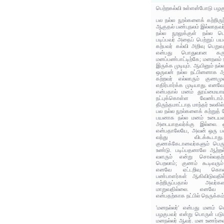
பெற்றகல்வி உள்ளன்போடு பழக
பல நல்ல நூல்களைக் கற்றிருந
ஆகுதல் பண்புநலம் இல்லாதவர
நல்ல நூலுக்குள் நல்ல பொ
படிப்பவர் அதைப் பெற்றுப் ப
கற்பவர் கல்வி அறிவு பெறு
என்பது பொதுவான கருத
மனப்பண்பாட்டிற்கே; மனநலம்
இருக்க முடியும். ஆயினும் நல்ல
ஒருவன் நல்ல நட்பினனாக ஆக
கற்றவர் எல்லாரும் குணம
எதிர்பார்க்க முடியாது. எனவ
என்பதால் மனம் தூய்மையாய்
நட்புக்கொள்ள வேண்டாம
திருந்தமாட்டாத மாந்தர் உலகில
பல நல்ல நூல்களைக் கற்றுத் 
பயனாக நல்ல மனம் உடையவரா
அடையாதவர்க்கு இல்லை. ஒ
என்பதாலேயே, அவன் ஒரு பண்
வந்து விடக்கூடாது
குணக்கேடானவர்களும் பெருங்க
உண்டு. படிப்பதனாலே ஆற்றல
வளரும் என்று சொல்வதற்
பெறலாம்; குணம் கூடிவரும்
எனவே ஏட்டறிவு கொண
பண்பாளர்கள் ஆகிவிடுவதி
கற்றிருப்பதால் அவர
மாறுவதில்லை. எனவே பட
என்பதற்காக நட்பில் நெருக்கம
'மனநல்லர்' என்பது மனம் ச
பழகுபவர் என்று பொருள் பட
மனநல்லர் ஆவர். மன உணர்வை