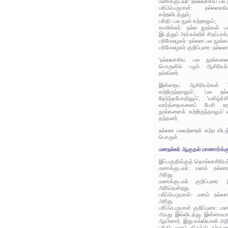
மணக்குடவர்: நல்லவாகிய பல ந
பரிப்பெருமாள்: நல்ல
கற்றவிடத்தும்;
பரிதி: பல நூல் கற்றாலும்;
காலிங்கர்: நல்ல நூல்கள் ப
இடத்தும் அக்கல்விச் சிறப்பால்
பரிமேலழகர்: நல்லன பல நூல்கள
பரிமேலழகர் குறிப்புரை: நல்லன
'நல்லவாகிய பல நூல்களைக
பொருளில் பழம் ஆசிரியர்
நல்கினர்.
இன்றைய ஆசிரியர்கள் 
கற்றிருந்தாலும்', 'பல ந
தேர்ந்தபோதிலும்', 'மகிழ்ச
வார்த்தைகளைப் பேசி உறவ
நூல்களைக் கற்றிருந்தாலும்'
தந்தனர்.
நல்லன பலவற்றைக் கற்ற விடத்
பொருள்.
மனநல்லர் ஆகுதல் மாணார்க்கு
இப்பகுதிக்குத் தொல்லாசிரிய
மணக்குடவர்: மனம் நல்லாராக
அரிது.
மணக்குடவர் குறிப்புரை:
அரிதென்றது.
பரிப்பெருமாள்: மனம் நல்லார
அரிது.
பரிப்பெருமாள் குறிப்புரை:
அஃது இவ்விடத்து இன்மையா
ஆயினார். இது கல்வியான் அறி
பரிதி: மனம் திருந்தி நற்க