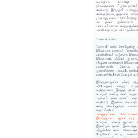
செய்திடல் வேண்டும்
நல்லவர்களை மட்டுமே நண்ப
என்பதை இக்குறள் வலியுறுத்
என்பதற்காக, ஒருவரை மனநல
முடியாது எனவும் சொல்கிறது.
பல நல்ல நூல்களைக் க
உடையவர்களாக மாறுவதில்
அன்போடு பழகமாட்டாதவர்களாக
'மாணார்' யார்?
'மாணார்' என்ற சொல்லுக்கு ம
இல்லாதார், பகைவர், (உள்ளன்
மாண்பற்றவர், வஞ்சகர், இனநல
இல்லாதவர், தீயோர், குணங்க
நற்குண மாண்புகள் இல்லாதவ
நலன்களைப் பெறாத ஒர
குணமில்லாத பகைவர், நல்லோர
உரையாசிரியர்கள் பொருள் கூற
இக்குறளிலுள்ள நல்லர் ஆக
பரிமேலழகர் செற்றம் விட
நெடுநாளாக இருந்த தீராச்
பொருள் கண்டு கல்வி கற்
மறக்கும் நல்ல குணம் வரா
கூறினார். இதனால் அவரைப் 
என்ற சொல்லுக்குப் பகைவ
தொடங்கினர்.
மனந்தூய்மை செய்வின
இனந்தூய்மை தூவா வரும்
பொருள்: உள்ளத் தூய்மை
இரண்டும் தான் இணைந்த க
பற்றுக்கோடாகக் கொண்ட
மேற்கோள் காட்டி 'மாணார்