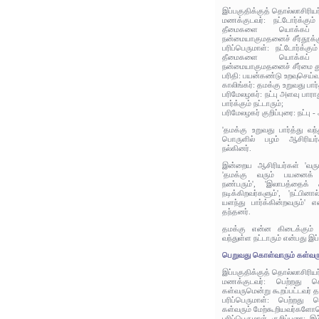
இப்பகுதிக்குத் தொல்லாசிரிய
மணக்குடவர்: நட்டோர்க்கும
தீமைகளை யொக்கப் ப
நன்மையாகுமதனைச் சீர்தூக்கு
பரிப்பெருமாள்: நட்டோர்க்க
தீமைகளை யொக்கப் ப
நன்மையாகுமதனைச் சீர்மை தூக
பரிதி: பயன்கண்டு உறவுசெய்வா
காலிங்கர்: தமக்கு உறுவது பார்த
பரிமேலழகர்: நட்பு அளவு பா
பார்க்கும் நட்டாரும்;
பரிமேலழகர் குறிப்புரை: நட்பு 
'தமக்கு உறுவது பார்த்து வந்
பொருளில் பழம் ஆசிரியர்
நல்கினர்.
இன்றைய ஆசிரியர்கள் 'வரும்ப
'தமக்கு வரும் பயனைக் கண
நண்பரும்', 'இலாபத்தைக்
நடிக்கிறவர்களும்', 'நட்ப
யளந்து பார்க்கின்றவரும்' 
தந்தனர்.
தமக்கு என்ன கிடைக்கும் 
வந்துள்ள நட்டாரும் என்பது இ
பெறுவது கொள்வாரும் கள்வரும
இப்பகுதிக்குத் தொல்லாசிரிய
மணக்குடவர்: பெற்றது க
கள்வருமென்று கூறப்பட்டவர் தம
பரிப்பெருமாள்: பெற்றது
கள்வரும் மேற்கூறியவர்களோட
பரிப்பெருமாள் குறிப்புரை: இ