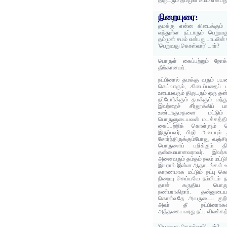
திருடரும் தம்முள் சமம் என்ப
நிறையுரை:
தமக்கு என்ன கிடைக்கும் 
வந்துள்ள நட்டாரும் பெறுவ
தம்முள் சமம் என்பது பாடலின்
'பெறுவது கொள்வார்' யார்?
பொருள் கைப்பற்றும் நோக்க
தீங்கானவர்.
நட்பினால் தமக்கு வரும் பயன
செய்வாரும், கிடைப்பதைப் 
உடையவரும் திருடரும் ஒரு தன
நட்டோர்க்கும் தமக்கும் வந்
இவற்றைச் சீர்தூக்கிப் ப
உண்டாகுமதனை மட்டும்
பொருளுடையவன் மயக்கத்தில
கைப்பற்றிக் கொள்ளும் 
இருப்பவர், பிறர் அடையும்
சோர்ந்திருக்கும்போது, வஞ்சி
பொருளைப் பறிக்கும் த
தன்மையானவராவர். இவர்கள
அனைவரும் தம்தம் நலம் மட்டு
இவரால் இன்ன ஆதாயங்கள் உ
காரணமாக மட்டும் நட்பு 
நிறைவு செய்யவே நம்மிடம் ந
தான் கருதிய பொருள
நண்பராகிறார். தன்னுட
கொள்வதே அவருடைய குறி
அவர் தீ நட்பினராகக்
அத்தகையவரது நட்பு விலக்கத்
'பெறுவது கொள்வார்' யார்?