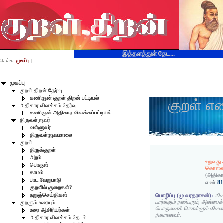
இத்தளத்துள் தேட...
செல்க:
முகப்பு
|
முகப்பு
குறள் திறன் தேர்வு
கணிஞன் குறள் திறன் பட்டியல்
குறள் எ
அதிகார விளக்கம் தேர்வு
கணிஞன் அதிகார விளக்கப்பட்டியல்
திருவள்ளுவர்
வள்ளுவர்
திருவள்ளுவமாலை
குறள்
திருக்குறள்
அறம்
உறுவது ச
பொருள்
கொள்வார
காமம்
(அதிகா
பாட வேறுபாடு
8
எண்:
குறளில் குறைகள்?
நறுஞ்செய்திகள்
பொழிப்பு (மு வரதராசன்):
கிட
பார்க்கும் நண்பரும், அன்பை
குறளும் உரையும்
பொருளைக் கொள்ளும் விலைமக
உரை ஆசிரியர்கள்
நிகரானவர்.
அதிகார விளக்கம் தேடல்