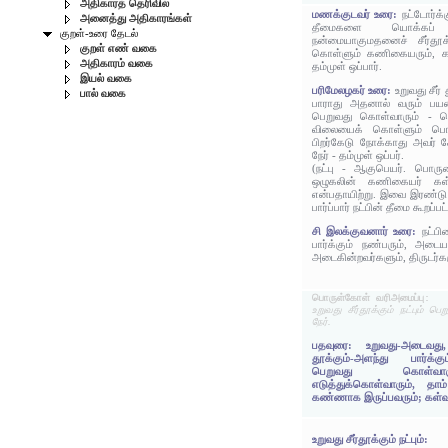
அதிகாரத் தெரிவில்
மணக்குடவர் உரை:
நட்டோர்க்
அனைத்து அதிகாரங்கள்
தீமைகளை யொக்கப் ப
குறள்-உரை தேடல்
நன்மையாகுமதனைச் சீர்தூக்
குறள் எண் வகை
கொள்ளும் கணிகையரும், கள்
அதிகாரம் வகை
தம்முள் ஒப்பார்.
இயல் வகை
பரிமேலழகர் உரை:
உறுவது சீர் 
பால் வகை
பாராது அதனால் வரும் பயனளவ
பெறுவது கொள்வாரும் - க
விலையைக் கொள்ளும் பொது
பிறர்கேடு நோக்காது அவர் ச
நேர் - தம்முள் ஒப்பர்.
(நட்பு - ஆகுபெயர். பொருள
ஒழுகலின் கணிகையர் கள்வ
என்பதாயிற்று. இவை இரண்டு 
பார்ப்பார் நட்பின் தீமை கூறப்பட
சி இலக்குவனார் உரை:
நட்ப
பார்க்கும் நண்பரும், அடை
அடைகின்றவர்களும், திருடர்களு
பொருள்கோள் வரிஅமைப்பு:
உறுவது சீர்தூக்கும் நட்பும் 
நேர்.
பதவுரை: உறுவது-அடைவது,
தூக்கும்-அளந்து பார்க்கு
பெறுவது கொள்வார
எடுத்துக்கொள்வாரும், தா
கண்ணாக இருப்பவரும்; கள்வரும
உறுவது சீர்தூக்கும் நட்பும்: