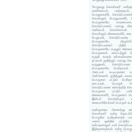
'பெறுவது கொள்வார்' என்றத
கணிகையர், பரத்தையர்
பொதுமகளிர், கொடுப்பாரை
கொள்ளும் பொதுமகளிர், 
பொருளையே காரணமாக
கொடுப்பாரைப் பாராது வில
அன்பைக் கொள்ளாமல் 
கொள்ளும் விலைமகளிர், உட
பெறுபவர், கொடுப்பவரை வ
பொருளையே விரும்பிப
கொடுப்பவரைப் பற்றிக்
பொருளையே கருதும் விலைமாது
பொருளைக் கைப்பற்றும் 
கருதி காதல் உள்ளவர்களை
நட்பைக் குறித்துப் பாராத
கருதுவார், கொடுப்பார
பொருளையே பெரிதாகக் க
அடையக் கூடியதனை வஞ்ச
அன்பினைக் குறித்துக் கவ
பொருளை மட்டும் பெரித
உடையவர், பொருள் க
கொடுப்பவரை உள்ளத்திற் கொ
பொருளை மட்டும் மகிழ்ந
விலைமகளிர், பொருளைப் பெற
இன்பம் கொடுக்கும் வ
உரையாசிரியர்கள் பொருள் கூற
ஏறக்குறைய அனைத்து உரை
கொள்வார்' என்ற தொடர்க்
பொருளே கூறியுள்ளனர். பா
பணம் ஒன்றில் மட்டுமே க
என்பதனாலும் யார் கொடுப்பத
இழிவானவர்கள் என்ற பொருள