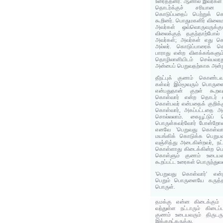
உரைத்தனர். ஆனால் இவர்கள்
தொடர்க்குச் சரியான 
கொடுப்பதைப் பெற்றுக் 
கூறினர். பொதுமகளிர் விலைமா
அவர்கள் ஒவ்வொருவருக்க
விலைக்குத் தகுந்தாற்போல்
அவர்கள்; அவர்கள் எது கொ
அல்லர். கொடுப்பாரைக் க
பாராது என்ற விளக்கங்களு
தொழிலாளியிடம் செல்பவ
அன்பைப் பெறுவதற்காக அன்ற
தீநட்புக் குணம் கொண்டவ
கள்வர் இம்மூவரும் பொருளை
என்பதுதான் குறள் கூறவர
கொள்வார் என்ற தொடர் கி
கொள்பவர் என்பதைக் குறிக்கும
கொள்வார், அகப்பட்டதை அள
சொல்லலாம். கையூட்டுப் 
பொருள்கவர்வோர் போன்றோரை
எனவே 'பெறுவது கொள்வார
மயங்கிக் கொடுக்க பெறுப
வஞ்சித்து அடைகின்றவர், நட
கொள்ளாது கிடைக்கின்ற பொ
கொள்ளும் குணம் உடையவர
கூறப்பட்ட உரைகள் பொருந்து
'பெறுவது கொள்வார்' என்ற
பெறும் பொருளையே கருத்த
பொருள்.
தமக்கு என்ன கிடைக்கும் 
வந்துள்ள நட்டாரும் கிடைப
குணம் உடையவரும் திருடரு
இக்குறட்கருத்து.