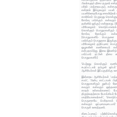
அவர்களும் தீமை தருவர் என்ற
பரிதி: பரத்தையரும், கள்ளரு
என்றால் இம்மூவரும் பயன்
பயனில்லாதபோது கைவிடுவர் 
காலிங்கர்: பெறுவது கொள்ளு
சோர்வு பார்க்கும் கள்வரும
தன்னில் ஒக்கும் என்றவாறு. [ச
பரிமேலழகர்: கொடுப்பாரை
கொள்ளும் பொதுமகளிரும் ப
சோர்வு நோக்கும் கள்வர
[பொதுமகளிர்- பொருளை வ
பலர்க்கும் பொதுவாக இருக்கும
பரிமேலழகர் குறிப்புரை: பொர
ஒழுகலின் கணிகையர் கள்வ
என்பதாயிற்று. இவை இரண்டு 
பார்ப்பார் நட்பின் தீமை 
பொதுமகளிர்]
'பெற்றது கொள்ளும் கணிக
கூறப்பட்டவர் தம்முள் ஒப்
ஆசிரியர்கள் இப்பகுதிக்கு உர
இன்றைய ஆசிரியர்கள் 'பரத்த
சமம்', 'அன்பு காட்டாமல் பி
பொதுமகளிரும் துன்பம் நோ
கவரும் கள்வரும் ஒத்தவரா
காதல் உள்ளவர்களைப் போ
திருடுவதற்காக யோக்கியர் போ
மாதிரியானவர்கள்', 'கொடுப
பொருளையே பெரிதாகக் க
கள்வரும் ஒப்புமையுடையார்'
பொருள் உரைத்தனர்.
கிடைப்பதைப் பற்றிக்கொள