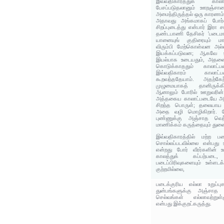
இவ்வதிகாரத்துக் காலா
பேசப்படுதலானும் ஊறஞ்சாமை
அமைந்திருத்தல் ஒரு காரணம்
அதாவது அங்கமாகப் போர்வீ
சிறப்புடைத்து என்பார் இரா
தண்டபாணி தேசிகர் 'படைமா
யானையுங் குதிரையும் மா
விரும்பி மேற்கொள்வன அல
இயக்கப்படுவன; ஆகவே 
இயல்பாக உடையதும், அதனை இ
கொடுக்காததும் காலாட
இவ்வதிகாரம் காலாட்
கூறவந்ததேயாம். அதற்கே
முழுமையாகத் தானிருக்கி
ஆனாலும் போரில் ஊறுவரின்
அத்தகைய காலாட்படையே அர
சிறந்த பொருள்; தலையாய 
அதை வழி மொழிகிறார். மேல
புண்ணுக்கு அஞ்சாத வெற
மாணிக்கம் கருத்தையும் து
இவ்வதிகாரத்தில் மற்ற படை
சொல்லப்படவில்லை என்பது உ
என்றது போர் வீரர்களின் 
காலத்துக் கப்பற்ப
படைப்பிரிவுகளையும் உள்ள
குற்றமில்லை,
படைக்குரிய எல்லா உறுப்பு
துன்பங்களுக்கு அஞ்சாத 
செல்வங்கள் எல்லாவற்றுள
என்பது இக்குறட்கருத்து.