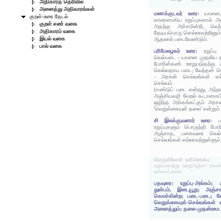
அதிகாரத் தெரிவில்
அனைத்து அதிகாரங்கள்
மணக்குடவர் உரை:
யானை,
குறள்-உரை தேடல்
காலாளாகிய உறுப்புகளால் அம
குறள் எண் வகை
அதற்கு அச்சமின்றி, வெ
அதிகாரம் வகை
தேடியபொரு ளெல்லாவற்றினு
இயல் வகை
ஆதலால் படைவேண்டும்.
பால் வகை
பரிமேலழகர் உரை:
உறுப்
வெல்படை - யானை முதலிய நான
போரின்கண் ஊறுபடுதற்கு 
வெல்வதாய படை; வேந்தன் வெ
- அரசன் செல்வங்கள் எல்
செல்வம்.
(ஈண்டுப் படை என்றது, அந
அஞ்சியவழி வேறல் கூடாமையின
ஒழிந்த அங்கங்கட்கும் அரச
'வெறுக்கையுள் தலை' என்றும் 
சி இலக்குவனார் உரை:
உறுப்புகளும் பொருந்தி போரி
அஞ்சாத, பகைவரை வெல்ல
செல்வங்கள் எல்லாவற்றுள்ளு
பொருள்கோள் வரிஅமைப்பு:
உறுப்பமைந்து ஊறுஅஞ்சா வெல்
எல்லாம் தலை.
பதவுரை: உறுப்பு-அங்கம்; 
துன்பம், இடையூறு; அஞ்சா
கொள்கின்ற; படை-படை; வே
வெறுக்கையுள்-செல்வங்கள் எல
அனைத்தும்; தலை-முதன்மை.