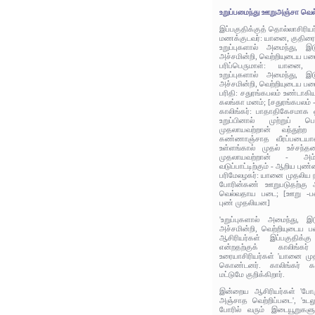
உறுப்பமைந்து ஊறுஅஞ்சா வெ
இப்பகுதிக்குத் தொல்லாசிரிய
மணக்குடவர்: யானை, குதிரை,
உறுப்புகளால் அமைந்து, இ
அச்சமின்றி, வெற்றியுடைய பட
பரிப்பெருமாள்: யானை, 
உறுப்புகளால் அமைந்து, இ
அச்சமின்றி, வெற்றியுடைய பட
பரிதி: சதுரங்கபலம் உண்டாகி
கலங்கா மனம்; [சதுரங்கபலம் 
காலிங்கர்: பாதாதிகேசமாக 
உறுப்பினால் முற்றுப்
முதலாயவற்றான் வந்துற்ற வட
கண்ணாஞ்சாத வீரப்படையா
உள்ளங்கால் முதல் உச்ச
முதலாயவற்றான் - அம
வடுப்பாட்டிற்கும் - ஆறிய புண்
பரிமேலழகர்: யானை முதலிய நா
போரின்கண் ஊறுபடுதற்கு 
வெல்வதாய படை; [ஊறு -படை
புண் முதலியன]
'உறுப்புகளால் அமைந்து, இ
அச்சமின்றி, வெற்றியுடைய 
ஆசிரியர்கள் இப்பகுதிக்கு
என்றதற்குக் காலிங்
உரையாசிரியர்கள் 'யானை முத
கொண்டனர். காலிங்கர் கா
மட்டுமே குறிக்கிறார்.
இன்றைய ஆசிரியர்கள் 'போரு
அஞ்சாத வெற்றிப்படை', 'உடல
போரில் வரும் இடையூறுகளு