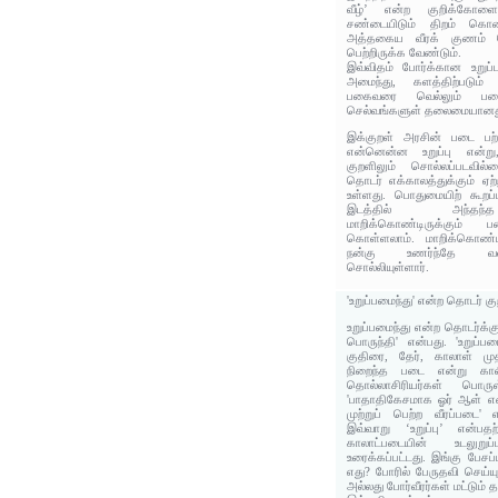
வீழ்’ என்ற குறிக்கோளை
சண்டையிடும் திறம் கொ
அத்தகைய வீரக் குணம
பெற்றிருக்க வேண்டும்.
இவ்விதம் போர்க்கான உறுப்
அமைந்து, களத்திற்படும் 
பகைவரை வெல்லும் பட
செல்வங்களுள் தலைமையானத
இக்குறள் அரசின் படை பற்
என்னென்ன உறுப்பு என்று
குறளிலும் சொல்லப்படவில்ல
தொடர் எக்காலத்துக்கும் ஏ
உள்ளது. பொதுமையிற் கூறப்ப
இடத்தில் அந்தந்த
மாறிக்கொண்டிருக்கும் பட
கொள்ளலாம். மாறிக்கொண்ட
நன்கு உணர்ந்தே வள
சொல்லியுள்ளார்.
'உறுப்பமைந்து' என்ற தொடர் கு
உறுப்பமைந்து என்ற தொடர்க்கு
பொருந்தி' என்பது. 'உறுப்ப
குதிரை, தேர், காலாள் முத
நிறைந்த படை என்று காலி
தொல்லாசிரியர்கள் பொருள
'பாதாதிகேசமாக ஓர் ஆள் என்
முற்றுப் பெற்ற வீரப்படை'
இவ்வாறு ‘உறுப்பு’ என்ப
காலாட்படையின் உடலுறு
உரைக்கப்பட்டது. இங்கு பேசப
எது? போரில் பேருதவி செய்யும
அல்லது போர்வீரர்கள் மட்டும்