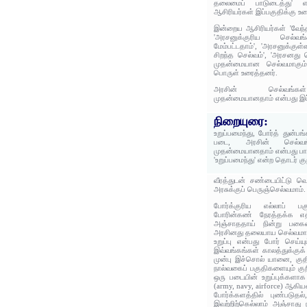
தலைமைப் பாடுடைத்து' 
ஆசிரியர்கள் இப்பகுதிக்கு உர
இன்றைய ஆசிரியர்கள் 'வேந்தன
'அரசனுக்குரிய செல்வங்
மேம்பட்டதாம்', 'அரசனுக்குள
சிறந்த செல்வம்', 'அரசனது ச
முதன்மையான செல்வமாகும்' 
பொருள் உரைத்தனர்.
அரசின் செல்வங்கள்
முதன்மையானதாம் என்பது இப
நிறையுரை:
உறுப்பமைந்து, போர்த் துன்ப
படை, அரசின் செல்வங்க
முதன்மையானதாம் என்பது பா
'உறுப்பமைந்து' என்ற தொடர் கு
வீரத்துடன் சண்டையிட்டு 
அரசுக்குப் பெருஞ்செல்வமாம்.
போர்க்குரிய எல்லாப் பகு
போரின்கண் நேரத்தக்க எத
அஞ்சாததாய் நின்று பகை
அரசினது தலையாய செல்வமாக
உறுப்பு என்பது போர் செய்யு
இவ்வங்கங்கள் காலத்துக்குக
முன்பு இச்சொல் யானை, குத
நால்வகைப் பகுதிகளையும் கு
ஒரு படையின் உறுப்புக்களாக 
(army, navy, airforce) ஆகி
போர்க்களத்தில் புண்படுதல், 
இவற்றிற்கெல்லாம் அஞ்சாது 