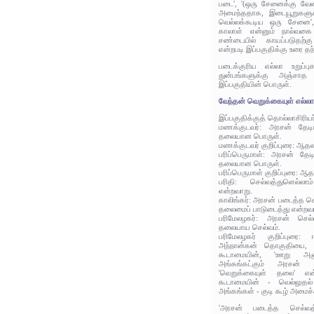
படை', '(ஒரு சேனைக்கு வேண்
அமைந்ததாக, இடையூறுகளுக
வெல்லக்கூடிய ஒரு சேனை',
காலாள் என்னும் நால்வகை உ
சண்டையில் காயப்படுதற்
என்றபடி இப்பகுதிக்கு உரை தந
படைக்குரிய எல்லா உறுப்பு
துன்பங்களுக்கு அஞ்சாத
இப்பகுதியின் பொருள்.
வேந்தன் வெறுக்கையுள் எல்ல
இப்பகுதிக்குத் தொல்லாசிரிய
மணக்குடவர்: அரசன் தேடி
தலையான பொருள்.
மணக்குடவர் குறிப்புரை: ஆத
பரிப்பெருமாள்: அரசன் தேட
தலையான பொருள்.
பரிப்பெருமாள் குறிப்புரை: ஆ
பரிதி: செல்வத்துளெல்
என்றவாறு.
காலிங்கர்: அரசன் படைத்த செல
தலைமைப் பாடுடைத்து என்றவா
பரிமேலழகர்: அரசன் செல்வ
தலையாய செல்வம்.
பரிமேலழகர் குறிப்புரை:
அந்நான்கன் தொகுதியை, 
கூடாமையின், 'ஊறு அஞ்
அங்கங்கட்கும் அரசன் 
'வெறுக்கையுள் தலை' என்
கூடாமையின் - வெல்லுதல்
அங்கங்கள் - குடி கூழ் அமைச
'அரசன் படைத்த செல்வத்த