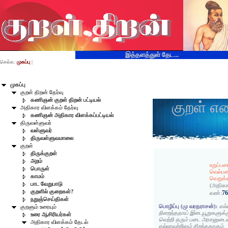
இத்தளத்துள் தேட...
செல்க:
முகப்பு
|
முகப்பு
குறள் திறன் தேர்வு
கணிஞன் குறள் திறன் பட்டியல்
குறள் எ
அதிகார விளக்கம் தேர்வு
கணிஞன் அதிகார விளக்கப்பட்டியல்
திருவள்ளுவர்
வள்ளுவர்
திருவள்ளுவமாலை
குறள்
திருக்குறள்
அறம்
உறுப்ப
பொருள்
வெல்பட
காமம்
வெறுக்
பாட வேறுபாடு
(அதிகா
குறளில் குறைகள்?
7
எண்:
நறுஞ்செய்திகள்
பொழிப்பு (மு வரதராசன்):
எல்
குறளும் உரையும்
நிறைந்ததாய் இடையூறுகளுக்
உரை ஆசிரியர்கள்
வெற்றி தரும் படை அரசனுடை
அதிகார விளக்கம் தேடல்
எல்லாவற்றிலும் சிறந்ததாகும்.