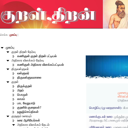
செல்க:
முகப்பு
|
முகப்பு
குறள் திறன் தேர்வு
கணிஞன் குறள் திறன் பட்டியல்
அதிகார விளக்கம் தேர்வு
கணிஞன் அதிகார விளக்கப்பட்டியல்
திருவள்ளுவர்
வள்ளுவர்
திருவள்ளுவமாலை
குறள்
திருக்குறள்
அறம்
முனைமு
பொருள்
வீறெய்
காமம்
(அதிகா
பாட வேறுபாடு
குறளில் குறைகள்?
பொழிப்பு (மு வரதராசன்):
போர
நறுஞ்செய்திகள்
குறளும் உரையும்
மணக்குடவர் உரை:
முந்துற்ற
அஃதாவது அட்டாலகமும் மதிற்
உரை ஆசிரியர்கள்
அதிகார விளக்கம் தேடல்
பரிமேலழகர் உரை:
முனைமுகத்