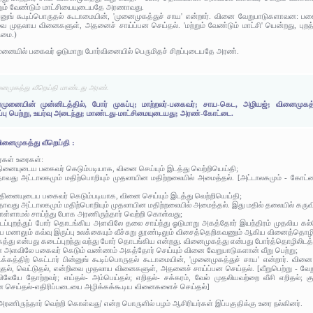
்றும் வேண்டும் மாட்சியையுடையதே அரணாவது.
ன்னுங் கூடிப்பொருதல் கூடாமையின், 'முனைமுகத்துச் சாய' என்றார். வினை வேறுபாடுகளாவன: ப
றிவை முதலாய வினைகளுள், அதனைச் சாய்ப்பன செய்தல். 'மற்றும் வேண்டும் மாட்சி' யென்றது, புற
ைமை.)
ுனையில் பகைவர் ஓடுமாறு போர்வினையில் பெருமிதச் சிறப்புடையதே அரண்.
னைமுகத்து வீறெய்தி மாண்டது அரண்.
முனையின் முன்னிடத்தில், போர் முகப்பு; மாற்றலர்-பகைவர்; சாய-கெட, அழியஜ்; வினைமுக
றப்பு பெற்று, உயர்வு அடைந்து; மாண்டது-மாட்சிமையுடையது; அரண்-கோட்டை.
ினைமுகத்து வீறெய்தி :
ர்கள் உரைகள்:
்தினையுடைய பகைவர் கெடும்படியாக, வினை செய்யும் இடத்து வெற்றியெய்தி;
தாவது அட்டாலகமும் மதிற்பொறியும் முதலாயின மதிற்றலையில் அமைத்தல். [அட்டாலகமும் - கோட்டை
ுகத்தினையுடைய பகைவர் கெடும்படியாக, வினை செய்யும் இடத்து வெற்றியெய்தி;
அஃதாவது அட்டாலகமும் மதிற்பொறியும் முதலாயின மதிற்றலையில் அமைத்தல். இது மதில் தலையில் கர
ொள்ளாமல் சாய்ந்து போக அரணிருந்தார் வெற்றி கொள்வது;
டைப்புறத்துப் போர் தொடங்கிய அளவிலே தலை சாய்ந்து ஓடுமாறு அகத்தோர் இயந்திரம் முதலிய கல்பொறி
்சிய மணலும் கவ்வு இருப்பு உலக்கையும் வீச்சுறு தூண்டிலும் விசைத்தெறிகவணும் ஆகிய வினைத்தொழி
கத்து என்பது கடைப்புறந்து வந்து போர் தொடங்கிய என்றது. வினைமுகத்து என்பது போர்த்தொழிலிடத்து எ
ன அளவிலே பகைவர் கெடும் வண்ணம் அகத்தோர் செய்யும் வினை வேறுபாடுகளான் வீறு பெற்று;
ொடக்கத்திற் கெட்டார் பின்னுங் கூடிப்பொருதல் கூடாமையின், 'முனைமுகத்துச் சாய' என்றார்
த்துதல், வெட்டுதல், என்றிவை முதலாய வினைகளுள், அதனைச் சாய்ப்பன செய்தல். [வீறுபெற்று - வ
தலிலேயே தோற்றவர்; எய்தல்- அம்பெய்தல்; எறிதல்- சக்கரம், வேல் முதலியவற்றை வீசி எறிதல்; குத்
பன செய்தல்-எதிரிப்படையை அழிக்கக்கூடிய வினைகளைச் செய்தல்]
 அரணிருந்தார் வெற்றி கொள்வது' என்ற பொருளில் பழம் ஆசிரியர்கள் இப்பகுதிக்கு உரை நல்கினர்.