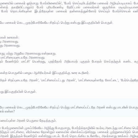
னையில் பகைவர் ஓடுமாறு போர்வினையில்', 'போர் செய்யுமிடத்திலே பகைவர் அழியும்படியாகப் போர்த்
்ளத் தவறிவிட்டாலும்) போர் புரியவேண்டி நேரிட்டால் பகைவர்கள் ஒருமிக்க மடியும்படியா
 போர் தொடங்கியுள்ள இடத்தேயுள்ள பகைவர் தன்னகத்துள்ளோர் செய்யும் போர்ச்செயல் வன்மை
ே பகைவர் கெட, முதற்போரிலேயே சிறப்புப் பெற்று என்பது இப்பகுதியின் பொருள்.
ர்கள் உரைகள்:
டது அரணாவது.
ட்டது அரணாவது.
ு யாது; மற்று அதுவே அரணாவது என்றவாறு.
ும் மாட்சியையுடையதே அரணாவது.
மற்றும் வேண்டும் மாட்சி' யென்றது, புறத்தோர் அறியாமற் புகுதல் போதல் செய்தற்குக் கண்ட
 என்ற பொருளில் பழைய ஆசிரியர்கள் இப்பகுதிக்கு உரை கூறினர்.
தச் சிறப்புடையதே அரண்', 'மாட்சிமைப்பட்டது அரண்', 'மாட்சிமையுள்ளதே கோட்டை', 'பேர்பெற்றத
து இப்பகுதியின் பொருள்.
ே பகைவர் கெட, முதற்போரிலேயே சிறப்புப் பெற்று மாட்சிமைப்பட்டதே அரண் என்பது பாடலின் பொரு
றால் என்ன?
வமைப்புள்ள அரண் பெருமை தேடித்தரும்.
் போர்முனையின் முகப்பிலேயே அழிந்து போகுமாறு, போர்த்தொழிலில் உயர்வு அடைந்து மாட்சிமை 
நிற்கும் மாட்சிமை, வீரச்சுவை தோன்றும் வகையில் விளக்கப்படுகிறது. பகைவர் முற்றுகையிடும் 
ரண் இருத்தல் வேண்டும் என்கிறது பாடல். போர் தொடங்கிய உடனேயே, அவர்களது ஊக்கம் அழியு