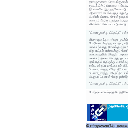
தாக்குதலைத் தொடங்குவதற்க
சமயத்தில் அம்புகளை எய்தல்,
இடங்களில் இருந்துகொண்டு அ
அரணைக் கடக்க முடியாது ஆற்றல
போரின் விரைவு தோன்றுவதால
பகைவர் அழிய முதற்தாக்குதல
விளக்கம் செய்யப்பட்டுள்ளது.
'வினைமுகத்து வீறெய்தி' என்
வினைமுகத்து என்பது முதற
போரினை அறிந்து எய்தல், எற
பகைவர்களது நிலைக்கு ஏற்ப 
வீறு எய்தல் என்றதற்குப் போ
படைபலத்தின் ஆற்றல் முழுவத
பகைவர் தலை சாய்ந்து ஓட வை
புறம் மதில் மீதிருந்து போர்க
கவ்வு இருப்பு உலக்கையும் வ
'வினைமுகத்து வீறெய்தி' எனப்
'வினைமுகத்து வீறெய்தி' என
வேறுபாடுகளான் வேறு ஒன்றிற
'வினைமுகத்து வீறெய்தி' என
போர்முனையில் முதலிடத்திலேய
முதலிலேயே ஓ
போர்முனையில் பகைவர்