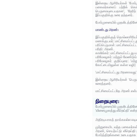
இன்றைய ஆசிரியர்கள் 'போர்மு
பகைவர்களைப் பற்றிக் கொள
பெருமையுடையதான', 'நேரிற்
இப்பகுதிக்கு உரை தந்தனர்.
போர்முனையில் முதலிடத்திலேய
மாண்டது அரண்:
இப்பகுதிக்குத் தொல்லாசிரிய
மணக்குடவர்: மாட்சிமைப்பட்
பரிப்பெருமாள்: மாட்சிமைப்ப
பரிதி: அரண்.
காலிங்கர்: மாட்சிமைப்பட்டத
பரிமேலழகர்: மற்றும் வேண்ட
பரிமேலழகர் குறிப்புரை: '
கோட்டையிலுள்ள கள்ள வழி]
'மாட்சிமைப்பட்டது அரணாவது'
இன்றைய ஆசிரியர்கள் 'பெருமி
உரைத்தனர்.
மாட்சிமைப்பட்டதே அரண் என்ப
நிறையுரை:
போர்முனையில் முதலிடத்திலேய
'வினைமுகத்து வீறெய்தி' என்
அதிரடியாகத் தாக்கவல்ல வடி
முற்றுகையிட வந்த பகைவர்கள
அரண், செயற்பட்டு வீறெய்தி 
போர்த்திறங்களை உடையதாக அ