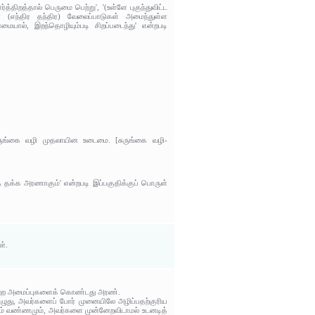
திறத்தால் பெருமை பெற்று', '(உள்ளே புகுந்துவிட்ட
ன (எந்திர தந்திர) வேலைப்பாடுகள் அமைந்துள்ள
யால், இறந்தொழியும்படி சிறப்படைந்து' என்றபடி
 சுருங்கை வழி முதலாயின உடைமை. [சுருங்கை வழி-
ே தக்க அரணாகும்' என்றபடி இப்பகுதிக்குப் பொருள்
ள்.
பெற்ற அமைப்புகளைக் கொண்டது அரண்.
பொழுது, அவர்களைப் போர் முனையிலே அழிப்பதற்குரிய
ம் வண்ணமும், அவர்களை முன்னேறவிடாமல் உடனடித்