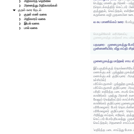
அதிகாரத் தெரிவில்
பெற்று; மாண்டது அரண் - மற
அனைத்து அதிகாரங்கள்
(தொடக்கத்திற் கெட்டார் பி
குறள்-உரை தேடல்
குத்துதல், வெட்டுதல், என்
குறள் எண் வகை
சுருங்கை வழி முதலாயின உட
அதிகாரம் வகை
வ சுப மாணிக்கம் உரை:
போர்ம
இயல் வகை
பால் வகை
பொருள்கோள் வரிஅமைப்பு:
முனைமுகத்து மாற்றலர் சாய வி
பதவுரை: முனைமுகத்து-போர்
முன்னணியில்; வீறு எய்தி-சி
முனைமுகத்து மாற்றலர் சாய வ
இப்பகுதிக்குத் தொல்லாசிரிய
மணக்குடவர்: முந்துற்ற முகத
மணக்குடவர் குறிப்புரை: அஃ
உச்சியில்]
பரிப்பெருமாள்: முந்துற்ற ம
பரிப்பெருமாள் குறிப்புரை: 
பரிதி: எதிர்த்த படை சயங் க
காலிங்கர்: புறத்து அரசன் க
வேலும் வெந்தீவட்டும் காய்ச
காலிங்கர் குறிப்புரை:முனைமு
பரிமேலழகர்: போர் தொடங்கி
பரிமேலழகர் குறிப்புரை: த
அறிந்து எய்தல், எறிதல், கு
கெட்டார்-போர்புரியவந்து மு
வெட்டுதல்; அதனைச் சாய்ப்
'எதிர்த்த படை சாய்ந்து போக