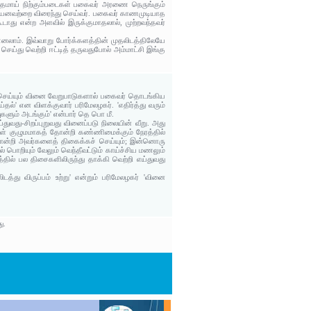
தமாய் நிற்கும்படைகள் பகைவர் அரணை நெருங்கும்
தலியனவற்றை விரைந்து செய்வர். பகைவர் காணமுடியாத
டாது என்ற அளவில் இருக்குமாதலால், முற்றவந்தவர்
னலாம். இவ்வாறு போர்க்களத்தின் முதலிடத்திலேயே
்து வெற்றி ஈட்டித் தருவதுபோல் அம்மாட்சி இங்கு
ெய்யும் வினை வேறுபாடுகளால் பகைவர் தொடங்கிய
்' என விளக்குவார் பரிமேலழகர். 'எதிர்த்து வரும்
ளும் அடங்கும்' என்பார் தெ பொ மீ.
்துவது-சிறப்புறுவது வினைப்படு நிலையின் வீறு. அது
கள் குழுமமாகத் தோன்றி கண்ணிமைக்கும் நேரத்தில்
 தோன்றி அவர்களைத் திகைக்கச் செய்யும்; இன்னொரு
ில் பொறியும் வேலும் வெந்தீவட்டும் காய்ச்சிய மணலும்
்தில் பல திசைகளிலிருந்து தாக்கி வெற்றி எய்துவது
த்து விருப்பம் உற்று' என்றும் பரிமேலழகர் 'வினை
ு.