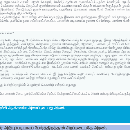
ு ஏதுவாகவும் அரண், அதன் கோபுரம், மேல்வீடு ஆகியன அமைக்கப்பட்டிருக்க வேண்டும். ஆயத்
 வேல்களை எறிதல், நெருப்புக் குண்டுகளையும் கவண்களையும் வீசுதல், ஈட்டிகளால் குத்துதல் மு
கத்தோர் கொடுக்கும் முதல் தாக்குதலே, புறத்தோர் திரும்பவும் வந்து போர் செய்ய எண்ணக்கூ
் அழிந்து திரும்பிவிடுவர்.
் ஆங்கிலத்தில் Blitz என்று சொல்லப்படுவதற்கு இணையான தாக்குதலை இக்குறள் காட்டுகிறது எ
ிலேயே தனிப்பெருமை எய்தி மாட்சிமைப்பட அரணின் வடிவமைப்பு துணை செய்கிறது. அரணே போர் செய
றால் என்ன?
்போரிலேயே அதாவது போர்ச்செயல் தொடங்கிய அளவில் என்ற பொருள் தருவது. இதை 'அகத்தோர் ச
ிதல், குத்துதல், வெட்டுதல், என்றிவை முதலாய வினைகளுள், அதனை(ப் பகையை)ச் சாய்ப்பன செய்தல
அவர்களை எதிர்த்துத் தோற்கடிப்பதே இங்கு வேண்டுவது. இதனுள் எல்லாவகையான போர்முறை விரிவுக
ரில் சிறப்புறல்; தம் கை மேலோங்க நிற்றல் என்று பொருள் கொள்வர். வினைமுகத்து இவ்வாறு வீறு எய
ையும் ஒருங்கிணைத்து விரைவாகவும் கடுமையாகவும் தாக்குவதைக் குறிக்கும். ஒரு புறம் படைவீர
ப்பர்; மறு பக்கம் பகைப்படை எதிர்பாராத சுரங்கம் போன்ற பகுதியிலிருந்து மறைந்திருந்த படை
்கருவிகளை - காலிங்கர் கூறுவதுபோல இயந்திரம் முதலிய கல்பொறியும் பாம்பும் கனலும் கடிகுரங்கும் வ
ீச்சுறு தூண்டிலும் விசைத்தெறிகவணும் -இயக்கி பகைவரைக் கலங்கச் செய்வர். இவ்வாறு ஒரே நேரத
பட்டது.
்றதற்கு மணக்குடவர் 'வினை செய்யும் இடத்து வெற்றியெய்தி' எனவும் காலிங்கர் 'போர்த்தொழிலிட
் செல்லாத பெருமை பெற்று' என்ற பொருளிலும் உரை செய்கின்றனர்.
்பது போர்த்தொழிலில் பெருமிதம் கொண்டு என்ற பொருளது.
ே பகைவர் கெட, முதற்போரிலேயே சிறப்புப் பெற்று மாட்சிமைப்பட்டதே அரண் என்பது இக்குறட்கருத்த
ங்கி அடிக்கவல்ல அமைப்புடையது
அரண்
.
 அழியும்படியாகப் போர்த்திறத்தால் சிறப்புடையதே அரண்.