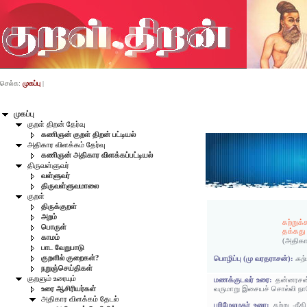
செல்க:
முகப்பு
|
முகப்பு
குறள் திறன் தேர்வு
கணிஞன் குறள் திறன் பட்டியல்
அதிகார விளக்கம் தேர்வு
கணிஞன் அதிகார விளக்கப்பட்டியல்
திருவள்ளுவர்
வள்ளுவர்
திருவள்ளுவமாலை
குறள்
திருக்குறள்
அறம்
கற்றுக
பொருள்
தக்கது
காமம்
(அதிகா
பாட வேறுபாடு
குறளில் குறைகள்?
பொழிப்பு (மு வரதராசன்):
கற்
நறுஞ்செய்திகள்
குறளும் உரையும்
மணக்குடவர் உரை:
தன்னரசன்
வருமாறு இசையச் சொல்லி நா
உரை ஆசிரியர்கள்
அதிகார விளக்கம் தேடல்
பரிமேலழகர் உரை:
கற்று -ந