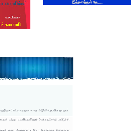
இத்தளத்துள் தேட...
காலத்திற்குப் பொருத்தமானதை அறிகின்றவனே தூதன்.
 கற்று, எவ்விடத்தினும் அஞ்சுதலின்றி மகிழ்ச்சி
ல்லி; கண் அஞ்சான் - அவர் செயிர்த்து நோக்கின்