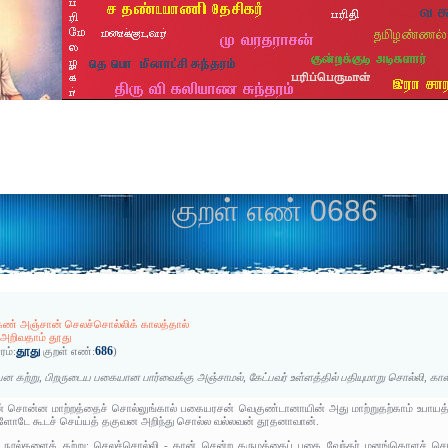
குறள் எண் 0686
்கண் அஞ்சான் செலச்சொல்லிக் காலத்தால்
 அறிவதாம் தூது
தூது
686
ரம்:
குறள் எண்:
)
பன கற்று, பிறருடைய பகையான பார்வைக்கு அஞ்சாமல், கேட்பவர் உள்ளத்தில் பதியுமாறு சொல்லி, 
 சொன்ன மாற்றத்தைச் சொல்லுங்கால் பகையரசன் வெகுண்டானாயின் அது மாற்றுதற்காம் உபாயத்தைக்
ளோடே கூடச் செய்யத் தகுவன அறிந்து சொல்ல வல்லவன் தூதனாவான்.
ீதி நூல்களைக் கற்று; செலச்சொல்லி - தான் சென்ற கருமத்தைப் பகை வேந்தர் மனங்கொளச் சொ