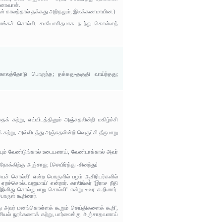
தனாவான்.
தலின் காலத்தால் தக்கது அறிதலும், இலக்கணமாயின.)
ளங்கச் சொல்லி, சமயோசிதமாக நடந்து கொள்ளத்
காலத்தோடு பொருந்த; தக்கது-தகுதி வாய்ந்தது;
கற்று, எவ்விடத்தினும் அஞ்சுதலின்றி மகிழ்ச்சி
்று, அவ்விடத்து அஞ்சுதலின்றி வெகுட்சி தீருமாறு
மையும் வேண்டுங்கால் உடையனாய், வேண்டாக்கால் அவர்
க்கிற்கு அஞ்சாது; [செயிர்த்து -சினந்து]
ையச் சொல்லி' என்ற பொருளில் பழம் ஆசிரியர்களில்
ஏறச்சொல்பவனுமாய்' என்றார். காலிங்கர் 'இராச நீதி
 இனிது சொல்லுமாறு சொல்லி' என்று உரை கூறினார்.
ொருள் கூறினார்.
ாது அவர் மனங்கொள்ளக் கூறும் செய்திகளைக் கூறி',
சியல் நூல்களைக் கற்று, பார்வைக்கு அஞ்சாதவனாய்