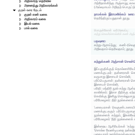
அதிகாரத் தெரிவில்
அந்நோக்கிற்கு அஞ்சாது; கா
அனைத்து அதிகாரங்கள்
(அவ்வுபாயம் அறிதற் பொருட்ட
குறள்-உரை தேடல்
நாமக்கல் இராமலிங்கம் உர
குறள் எண் வகை
தெரிந்திருப்பதுதான் தூது.
அதிகாரம் வகை
இயல் வகை
பால் வகை
பொருள்கோள் வரிஅமைப்பு:
கற்று செலச்சொல்லிக் கண் அஞ்
பதவுரை:
கற்று-ஆராய்ந்து; கண்-(வ
அறிவதாம்-தெரிவதாம்; தூது.
கற்றுக்கண் அஞ்சான் செலச்
இப்பகுதிக்குத் தொல்லாசிரிய
மணக்குடவர்: தன்னரசன் சொன
வருமாறு இசையச் சொல்லி;
பரிப்பெருமாள்: தன்னரசன் ச
இசையச் சொல்லி;
பரிதி: மந்திரி நூல் கற்று 
காலிங்கர்: இராச நீதிக்கு ஏ
செவிக்கு இனிது சொல்லுமாற
பரிமேலழகர்: நீதி நூல்களைக்
'பகையரசன் வெகுண்டானாயின் 
மணக்குடவரும் பரிப்பெருமாளு
நூல்களைக் கற்றும், இகல்வே
பரிமேலழகர் 'நீதி நூல்களைக்
இன்றைய ஆசிரியர்கள் 'கற்று
'சொல்ல வேண்டியதை நன்கறிந்
பகையரசர் உளங்கொள்ளுமாறு ச