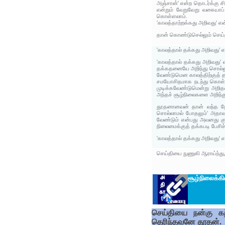
அஞ்சான்' என்ற தொடர்க்கு ச
என்றும் வேறுவேறு வகையா
கொள்ளலாம்.
'காலத்தாற்றக்கது அறிவது' எ
தான் கொண்டுசெல்லும் செய்த
'காலத்தால் தக்கது அறிவது' 
'காலத்தால் தக்கது அறிவது'
தக்கதனையே அறிந்து சொல்லுவ
வேண்டுமென காலத்திற்குத் தக
சமயோசிதமாக நடந்து கொள்ளத
முடிக்கவேண்டுமென்று அறித
அந்தச் சூழ்நிலைகளை அறிந்த
தூதனானவன் தான் வந்த நோக
சொல்லாமல் போதலும்' அதாவது
வேண்டும் என்பது அவனது கு
நிலைமைக்குத் தக்கபடி பேசி
'காலத்தால் தக்கது அறிவது'
செய்தியை நுணுகி ஆராய்ந்து
சூழ்நிலைக்க
செய்தியை நன்கு கற
தெரிந்தவனே தூதன்.