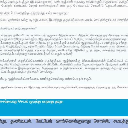
ினந்து நோக்குமிடத்தும் (இடப்பொருளாக) கண் அஞ்சான் அதாவது எவ்விடத்தும் அஞ்சானாய் என்றும
ப் பொருள் கண்டனர். மேலும் கண்ணஞ்சான் என ஒரு சொல்லாகக் கொண்டு 'தறுகண்மையுடைய
ன்ற தொடர் சமயத்திற்கு ஏற்றதறிந்து என்ற பொருளது;
ியை முன்னரே நன்கு படித்து, காலம், இடமறிந்து, தறுகண்மையுடைனாய், செய்திக்குரியவர் மனதிற்
என்ற தொடர் குறிப்பது என்ன?
 என்றதற்கு நாளோடே கூடச் செய்யத் தகுவன அறிதல், காலம் அறிதல், சொல்லுதற்கு அமைந்த காலத்தை
து, காலத்தோடு பொருந்த அது முடிக்கத்தக்க உபாயம் அறிதல், காலத்திற்குப் பொருத்தமானதை அ
்கவாறு உடனுக்குடன் பேச அறிதல், தூது உரைக்கும் காலத்தில் சூழலையறிந்து, சமயத்துக்கு ஏற்ற
் தெரிந்திருப்பது, உரிய போதில் அறிய வேண்டுவனவற்றை அறிந்து கொள்ளுதல், கால நிலைமைக்
ல், காலத்தோடு பொருந்த ஏற்பதை அறிதல், சமயோசித அறிவின்படி நடத்தல், காலத்திற் கேற்பத்
ுகொள்தல் என்றவாறு உரையாசிரியர்கள் பொருள் கூறினர்.
்கத்தைக் கருத்தில்கொண்டு அதற்குத்தக சூழ்நிலைக்கு இசையும்வகையில் செய்தியைச் சொல
 சில செய்திகளைச் சொல்லாமல் விட்டுவிட வேண்டும் என்ற தேவையிருந்தால் அவற்றைத் தவிர்த்
றிக்கோளாக இருக்குமாதலால், அதற்குத்தக நடந்துகொள்வான். 'காலத்தால் தக்கது அறிவது' என
ச் செயல் முடிப்பதை அறிவதைச் சொல்வது.
 என்பது சூழ்நிலைக்கிசைந்ததை உணர்ந்துகொள்வது என்ற பொருள் தரும்.
, துணிவாண்மையுடன் அஞ்சாது, உளங்கொள்ளுமாறு சொல்லி, சமயத்துக்கு ஏற்றவாறு நடந்து கொள்ளத
ிசைந்தவாறு செயல் முடித்து வருவது
தூது
.
்று, துணிவுடன், கேட்போர் உளங்கொள்ளுமாறு சொல்லி, சமயத்த