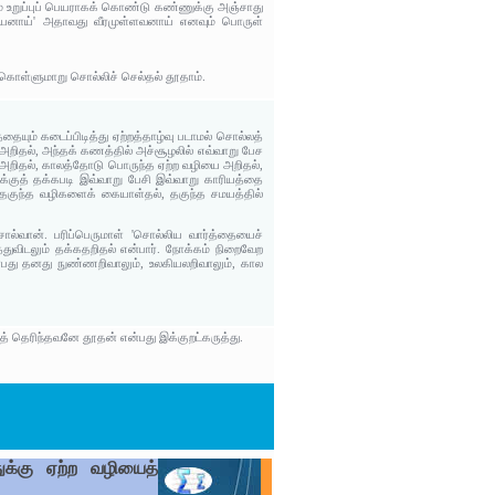
் உறுப்புப் பெயராகக் கொண்டு கண்ணுக்கு அஞ்சாது
னாய்' அதாவது வீரமுள்ளவனாய் எனவும் பொருள்
 கொள்ளுமாறு சொல்லிச் செல்தல் தூதாம்.
யும் கடைப்பிடித்து ஏற்றத்தாழ்வு படாமல் சொல்லத்
றிதல், அந்தக் கணத்தில் அச்சூழலில் எவ்வாறு பேச
து அறிதல், காலத்தோடு பொருந்த ஏற்ற வழியை அறிதல்,
குத் தக்கபடி இவ்வாறு பேசி இவ்வாறு காரியத்தை
 தகுந்த வழிகளைக் கையாள்தல், தகுந்த சமயத்தில்
்வான். பரிப்பெருமாள் 'சொல்லிய வார்த்தையைச்
துவிடலும் தக்கதறிதல் என்பார். நோக்கம் நிறைவேற
்பது தனது நுண்ணறிவாலும், உலகியலறிவாலும், கால
் தெரிந்தவனே தூதன் என்பது இக்குறட்கருத்து.
ுக்கு ஏற்ற வழியைத்