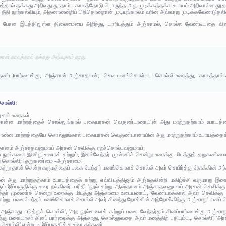
லத்தால் தக்கது அறிவது தூதாம் - காலத்தோடு பொருந்த அது முடிக்கத்தக்க உபாயம் அறிவானே தூ
ு நீதி நூற்கல்வியும், அதனானன்றிப் பிறிதொன்றான் முடியுங்காலம் வரின் அவ்வாறு முடிக்கவேணடு
ை:
போன இடத்திலுள்ள நிலைமையை அறிந்து, யாரிடத்தும் அஞ்சாமல், சொல்ல வேண்டியதை வி
சான் காலத்தால் தக்கது அறிவதாம் தூது.
ெகுண்ட)பார்வைக்கு; அஞ்சான்-அஞ்சாதவன்; செல-மனங்கொள்ள; சொல்லி-உரைத்து; காலத்தால்-
சொல்லி:
ர்கள் உரைகள்:
்ன மாற்றத்தைச் சொல்லுங்கால் பகையரசன் வெகுண்டானாயின் அது மாற்றுதற்காம் உபாயத்தைக் 
ொன்ன மாற்றத்தையே சொல்லுங்கால் பகையரசன் வெகுண்டானாயின் அது மாற்றுதற்காம் உபாயத்தைக் கற
ஆஸ்தானம் அஞ்சாதவனுமாய் அரசன் செவிக்கு ஏறச்சொல்பவனுமாய்;
ற்ற நூல்களை இனிது உணரக் கற்றும், இகல்வேந்தர் முன்னர்ச் சென்று உரைக்கு மிடத்துத் தறுகண்
ு சொல்லி; [தறுகண்மை -அஞ்சாமை]
 கற்று தான் சென்ற கருமத்தைப் பகை வேந்தர் மனங்கொளச் சொல்லி அவர் செயிர்த்து நோக்கின் அந்நோ
அது மாற்றுதற்காம் உபாயத்தைக் கற்று, எவ்விடத்தினும் அஞ்சுதலின்றி மகிழ்ச்சி வருமாறு இச
ம் இப்பகுதிக்கு உரை நல்கினர். பரிதி 'நூல் கற்று ஆஸ்தானம் அஞ்சாதவனுமாய் அரசன் செவிக்கு 
ந்தர் முன்னர்ச் சென்று உரைக்கு மிடத்து அஞ்சாமை உடையனாய், வேண்டாக்கால் அவர் செவிக்கு
 கற்று, பகைவேந்தர் மனங்கொளச் சொல்லி அவர் சினந்து நோக்கின் அந்நோக்கிற்கு அஞ்சாது' எனப் ப
 அஞ்சாது எடுத்துச் சொல்லி', 'அற நூல்களைக் கற்றுப் பகை வேந்தர்தம் சினப்பார்வைக்கு அஞ்ச
து பகையரசர் சினப் பார்வைக்கு அஞ்சாது, சொல்லுவதை அவர் மனத்திற் பதியும்படி சொல்லி', 'அர
ொல்லி' என்றபடி இப்பகுதிக்கு உரை தந்தனர்.