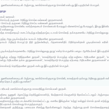
, துணிவாண்மையுடன் அஞ்சாது, உளங்கொள்ளுமாறு சொல்லி என்பது இப்பகுதியின் பொருள்.
தூது:
ர்கள் உரைகள்:
 செய்யத் தகுவன அறிந்து சொல்ல வல்லவன் தூதனாவான்.
ச் செய்யத் தகுவன அறிந்து செய்ய வல்லவன் தூதனாவான்.
 தக்கதறிதலாவது சொல்லிய வார்த்தையைச் சொல்லாமல் போதலும் வினைசெய்து போதலும், இஃது இவ்வி
ி என்றவாறு.
ந்த காலத்தையும் கடைப்பிடித்து ஏற்றத்தாழ்வு படாமல் சொல்லத் தக்கதனையே அறிந்து சொல்லுவது 
ருந்த அது முடிக்கத்தக்க உபாயம் அறிவானே தூதனாவான்.
்வுபாயம் அறிதற் பொருட்டு நீதி நூற்கல்வியும், அதனானன்றிப் பிறிதொன்றான் முடியுங்காலம் வர
ுடிக்கத்தக்கதனையே அறிந்து சொல்லுவது தூது' என்ற பொருளில் பழைய ஆசிரியர்கள் இப்பகுதிக்க
்துக்கு ஏற்றது அறிந்தவனே தூதன்', 'காலத்தோடு பொருந்த ஏற்ற வழியை அறிபவனே தூதன்', 'க
ென்று அறிபவனே தக்க தூதுவனாவான்', 'காலத்தோடு பொருந்த ஏற்பதை அறிபவனே தூதனாவான்' என்ற
து கொள்ளத் தெரிந்தவனே தூதன் என்பது இப்பகுதியின் பொருள்.
, துணிவாண்மையுடன் அஞ்சாது, உளங்கொள்ளுமாறு சொல்லி, காலத்தால் தக்கது அறிவது தூதன் என்
என்ற தொடர் குறிப்பது என்ன?
 உரியவர் மனங்கொள்ளுமாறு காலமறிந்து சொல்பவன் தூதன்.
தியை நுணுகி ஆராய்ந்து தெரிந்துகொண்டு, வேற்றரசால் வெகுண்டு நோக்கப்பட்டாலும் அஞ்சாதவ
கொள்பவனே தூதனாவான்.
வ்வதிகாரத்து மற்ற பாடல்களில் சொல்லப்பட்டது. எனவே இங்குள்ள 'கற்று' என்னும் சொல் தான் எடுத்
ுறிப்பதாகக் கொள்வது பொருத்தமாகும்.
ில்லாதவன் குறித்தது. பகையரசு சினந்து நோக்கினாலும் அதற்கு அஞ்சாது தான் சொல்லவந்ததை