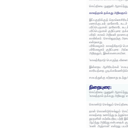
செய்தியை நுணுகி ஆராய்ந்து
காலத்தால் தக்கது அறிவதாம் 
இப்பகுதிக்குத் தொல்லாசிரிய
மணக்குடவர்: நாளோடே கூடச்
பரிப்பெருமாள்: நாளோடே கூட
பரிப்பெருமாள் குறிப்புரை:
பரிதி: காலம் அறிவன் தானாபத
காலிங்கர்: சொல்லுதற்கு அமை
என்றவாறு.
பரிமேலழகர்: காலத்தோடு பொ
பரிமேலழகர் குறிப்புரை: அவ
அறிதலும், இலக்கணமாயின.
'காலத்தோடு பொருந்த வினை ம
இன்றைய ஆசிரியர்கள் 'சமயத
காரியத்தை முடிக்கவேண்டும
சமயத்துக்கு ஏற்றவாறு நடந்
நிறையுரை:
செய்தியை நுணுகி ஆராய்ந்து
'காலத்தால் தக்கது அறிவது' 
கொண்டு செல்லும் செய்தியை
தான் கொண்டுசெல்லும் செய்
காலத்தை உணர்ந்து நடந்து
தூதனின் கல்வியறிவு பற்றி இ
ஆய்ந்து அறிந்து என்பதைக் க
'கண் அஞ்சான்' என்றது பயம