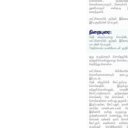
கொள்கை', 'குற்றமற்
கொள்கையாகும்', 'அமைச்சர் 
துணிபாகும்' என்றபடி இ
உரைத்தனர்.
மாட்சிமையில் குற்றம் இல
இப்பகுதியின் பொருள்.
நிறையுரை:
பிறர் விரும்புமாறு சொல்ல
மாட்சிமையில் குற்றம் இல
பாடலின் பொருள்.
'பிறர்சொல் பயன்கோடன்' குறி
ஒரு கருத்தைச் சொல்லும்ப
ஏற்றுக்கொள்ளுமாறு சொல்க; 
தெரிந்து கொள்க.
மாட்சிமை மிக்கோர
கொள்கைகளையும் நடைமுற
இப்பாடல்.
பிறர் விரும்பிக் கேட்கும்ப
சொல்வதில் இருக்க
ஏற்றுக்கொள்வதும், மாசுநீ
கோட்பாடுகளாம். குற்றமற்ற
சொல்லல்; பிற சொல்லக் கே
சொல்வன்மை என்பது ஒருவர் 
இருப்பதல்ல, கேட்பதும் தா
மாசற்ற மாண்புடையவர் பிறர்
இன்னார் என்று கருதாது 
குற்றங்களைக் களைந்து, க
சொலல் வல்லார் தாம் சொல்ல
கேட்கும் வண்ணம் எளிம
கருத்துச் செறிவோடும் ச