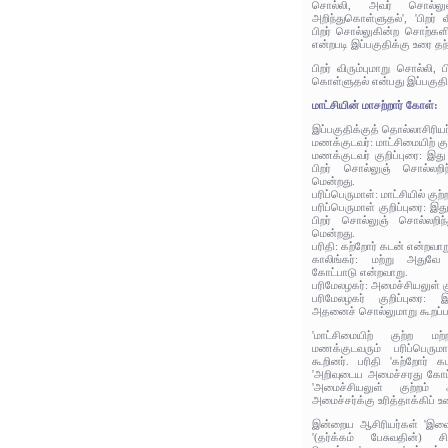
சொல்லி, அவர் சொல்ல
அறிந்துகொள்ளுதல்', 'பிறர் 
பிறர் சொல்லுகின்ற சொற்க
என்றபடி இப்பகுதிக்கு உரை தந
பிறர் விரும்புமாறு சொல்லி
கொள்ளுதல் என்பது இப்பகுதி
மாட்சியின் மாசற்றார் கோள்:
இப்பகுதிக்குத் தொல்லாசிரிய
மணக்குடவர்: மாட்சிமையிற் கு
மணக்குடவர் குறிப்புரை: இது
பிறர் சொல்லுஞ் சொல்லறி
மென்றது.
பரிப்பெருமாள்: மாட்சியில் குற
பரிப்பெருமாள் குறிப்புரை: இ
பிறர் சொல்லுஞ் சொல்லறிந
மென்றது.
பரிதி: கற்றோர் கடன் என்றவாற
காலிங்கர்: மற்று அதுவ
கோட்பாடு என்றவாறு.
பரிமேலழகர்: அமைச்சியலுள் கு
பரிமேலழகர் குறிப்புரை: 
அதனைச் சொல்லுமாறு கூறப்பட
'மாட்சிமையிற் குற்ற ம
மணக்குடவரும் பரிப்பெரும
கூறினர். பரிதி 'கற்றோர் கட
'அறிவுடைய அமைச்சரது கோட்ப
'அமைச்சியலுள் குற்றம்
அமைச்சர்க்கு உரித்தாக்கிப் 
இன்றைய ஆசிரியர்கள் 'இவை
'(தர்க்கம் பேசுவதின்) சி