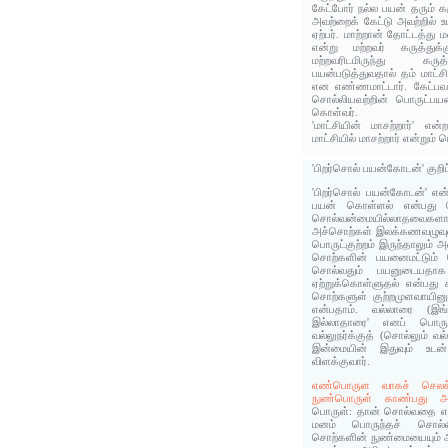
கேட்போர் நல்ல பயன் தரும் 
அவற்றைக் கேட்டு அவற்றில் 
ஏற்பர். மாற்றான் தோட்டத்து
என்று மற்றவர் கருத்துக்க
மற்றவரிடமிருந்து கருத
பயன்படுத்துவதால் தம் மாட்ச
என எண்ணமாட்டார். கேட்பவர்
சொல்லியவற்றின் பொருட்பயன
கொள்வர்.
'மாட்சியின் மாசற்றார்' என
மாட்சியில் மாசற்றார் என்றும் 
'பிறர்சொல் பயன்கோடன்' குறி
'பிறர்சொல் பயன்கோடன்' என்
பயன் கொள்ளல் என்பது ப
சொல்வன்மையில்லாதவை
அச்சொற்கள் இலக்கணவழுவுட
பொருட்குற்றம் இருந்தாலும் 
சொற்களின் பயனைமட்டும் 
சொல்வதும் பயனுடையதாக
ஏற்றுக்கொள்ளுதல் என்பது கர
சொற்களுள் குற்றமுளவாயின
என்பதாம். வல்லாரை (இங
இல்லாதாரை' எனப் பொரு
வல்லுநர்க்குத் (சொல்லும் வ
இன்மையின் இதுவும் உட
விளக்குவார்.
எண்பொருள வாகச் செலச்சொ
நுண்பொருள் காண்பது அற
பொருள்: தான் சொல்வதை எள
மனம் பொருந்தச் சொல்லி,
சொற்களின் நுண்மையையும் 