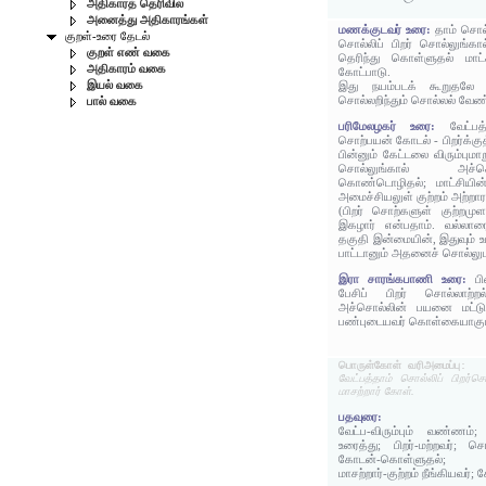
அதிகாரத் தெரிவில்
அனைத்து அதிகாரங்கள்
மணக்குடவர் உரை:
தாம் சொல்ல
குறள்-உரை தேடல்
சொல்லிப் பிறர் சொல்லுங்க
குறள் எண் வகை
தெரிந்து கொள்ளுதல் மாட்ச
அதிகாரம் வகை
கோட்பாடு.
இயல் வகை
இது நயம்படக் கூறுதலே ய
சொல்லறிந்தும் சொல்லல் வேண
பால் வகை
பரிமேலழகர் உரை:
வேட்ப
சொற்பயன் கோடல் - பிறர்க்கு
பின்னும் கேட்டலை விரும்பும
சொல்லுங்கால் அச்
கொண்டொழிதல்; மாட்சியின
அமைச்சியலுள் குற்றம் அற்றார
(பிறர் சொற்களுள் குற்றம
இகழார் என்பதாம். வல்லாரை
தகுதி இன்மையின், இதுவும் உ
பாட்டானும் அதனைச் சொல்லுமா
இரா சாரங்கபாணி உரை:
பி
பேசிப் பிறர் சொல்லாற்ற
அச்சொல்லின் பயனை மட்டும
பண்புடையவர் கொள்கையாகும
பொருள்கோள் வரிஅமைப்பு:
வேட்பத்தாம் சொல்லிப் பிறர்
மாசற்றார் கோள்.
பதவுரை:
வேட்ப-விரும்பும் வண்ணம்;
உரைத்து; பிறர்-மற்றவர்; 
கோடன்-கொள்ளுதல்; மாட்
மாசற்றார்-குற்றம் நீங்கியவர