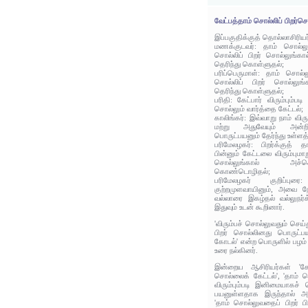
வேட்பத்தாம் சொல்லிப் பிறர்
இப்பகுதிக்குத் தொல்லாசிரிய
மணக்குடவர்: தாம் சொல்லுங்
சொல்லிப் பிறர் சொல்லுங்க
தெரிந்து கொள்ளுதல்;
பரிப்பெருமாள்: தாம் சொல்லு
சொல்லிப் பிறர் சொல்லுங
தெரிந்து கொள்ளுதல்;
பரிதி: கேட்பார் விரும்பும்ப
சொல்லும் வார்த்தை கேட்டல்;
காலிங்கர்: இவ்வாறு நாம் விர
மற்று அதுவேயும் அன்ற
பொருட்பயனும் தேர்ந்து உள்ளத
பரிமேலழகர்: பிறர்க்குத் 
பின்னும் கேட்டலை விரும்பும
சொல்லுங்கால் அச்
கொண்டொழிதல்;
பரிமேலழகர் குறிப்புர
குற்றமுளவாயினும், அவை ந
வல்லாரை இகழ்தல் வல்லுநர்
இதுவும் உடன் கூறினார்.
'விரும்பச் சொல்லுவதும் செய்
பிறர் சொல்லினது பொருட்பயன
கோடல்' என்ற பொருளில் பழம் 
உரை நல்கினர்.
இன்றைய ஆசிரியர்கள் 'கேட
சொல்லைக் கேட்டல்', 'தாம் 
விரும்பும்படி இனிமையாகச் 
பயனுள்ளதாக இருந்தால் அத
'தாம் சொல்லுவதைப் பிறர் பின