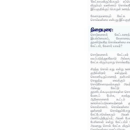
'கேட்காமலிருப்போரும் எப
விரும்பும் வண்ணம் சொல்வ
இப்பகுதிக்குப் பொருள் உரைத்
கேளாதவரையும் கேட்க
சொல்வன்மை என்பது இப்பகுத
நிறையுரை:
சொற்களைக் கேட்டாரைத்
இயல்பினவாய், கேளாரை
தூண்டுவதே சொல்வன்மை என்
கேட்டார், கேளார் யாவர்?
சொற்களைக் கேட்டவ
வயப்படுத்துவதோடு அவ்வ
கேட்க விரும்புமாறு சொல்வ
சிறந்த சொல் எது என்று உ
குறிக்கிறார் வள்ளு
கொண்டிருப்பாரைத் தன்பால்
செலுத்த வைக்கும்
சொற்கேளாதவர்களும் அவற்
அல்லது கேட்டு விரு
தூண்டக்கூடியதாகவுள்ள சொ
மேடைப் பேச்சு, கலந்து
ஆலோசனைக் கூட்டம் 
உரைக்கப்படுவனவற்றைக் க
கொள்ளலாம். சொல்வன்மை வ
ஒன்றைச் சொல்லும்போ
கேட்டோரெல்லாரும் அவன்
பிணிப்புற்றிருப்பர்; அவன் 
பேசினான் என்று கேட்டார்ச்
அவனது சொல் கேட்க விரும்ப
சொல்வன்மை எனப்படுவது.