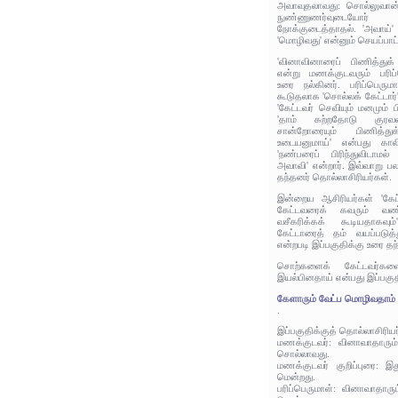
அவாவுதலாவது: சொல்லுவான்
நுண்ணுணர்வுடையோர் 
நோக்குடைத்தாதல். 'அவாய்'
'மொழிவது' என்னும் செயப்ப
'வினாவினாரைப் பிணித்து
என்று மணக்குடவரும் பரிப்
உரை நல்கினர். பரிப்பெருமா
கூடுதலாக 'சொல்லக் கேட்டார்
'கேட்டவர் செவியும் மனமும் ப
'தாம் கற்றதோடு குரவர
சான்றோரையும் பிணித்த
உடையனுமாய்' என்பது காலி
'நண்பரைப் பிரிந்துவிடாம
அவாவி' என்றார். இவ்வாறு 
தந்தனர் தொல்லாசிரியர்கள்.
இன்றைய ஆசிரியர்கள் 'கேட்ட
கேட்டவரைக் கவரும் வண்
வசீகரிக்கக் கூடியதாகவு
கேட்டாரைத் தம் வயப்படுத்
என்றபடி இப்பகுதிக்கு உரை தந
சொற்களைக் கேட்டவர்களை
இயல்பினதாய் என்பது இப்பகு
கேளாரும் வேட்ப மொழிவதாம்
.
இப்பகுதிக்குத் தொல்லாசிரிய
மணக்குடவர்: வினாவாதாரும்
சொல்லாவது.
மணக்குடவர் குறிப்புரை: இ
மென்றது.
பரிப்பெருமாள்: வினாவாதாரும