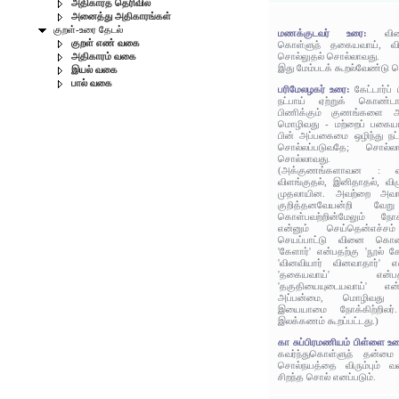
அதிகாரத் தெரிவில்
அனைத்து அதிகாரங்கள்
குறள்-உரை தேடல்
மணக்குடவர் உரை:
வி
குறள் எண் வகை
கொள்ளுந் தகையவாய், வினா
சொல்லுதல் சொல்லாவது.
அதிகாரம் வகை
இது மேம்படக் கூறல்வேண்டு ம
இயல் வகை
பால் வகை
பரிமேலழகர் உரை:
கேட்டார்ப
நட்பாய் ஏற்றுக் கொண்டா
பிணிக்கும் குணங்களை அ
மொழிவது - மற்றைப் பகையா
பின் அப்பகைமை ஒழிந்து நட
சொல்லப்படுவதே; சொல்லா
சொல்லாவது.
(அக்குணங்களாவன : வழுவ
விளங்குதல், இனிதாதல், வி
முதலாயின. அவற்றை அவாவ
குறித்தனவேயன்றி வேறு
கொள்பவற்றின்மேலும் நோக
என்னும் செய்தென்எச்சம
செயப்பாட்டு வினை கொண்ட
'கேளார்' என்பதற்கு 'நூல் க
'வினவியார் வினவாதார்' என
'தகையவாய்' என்பத
'தகுதியையுடையவாய்' என
அப்பன்மை, மொழிவது 
இயையாமை நோக்கிற்றிலர
இலக்கணம் கூறப்பட்டது.)
கா சுப்பிரமணியம் பிள்ளை உ
கவர்ந்துகொள்ளுந் தன்மை
சொல்நயத்தை விரும்பும் 
சிறந்த சொல் எனப்படும்.