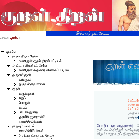
இத்தளத்துள் தேட...
செல்க:
முகப்பு
|
முகப்பு
குறள் திறன் தேர்வு
கணிஞன் குறள் திறன் பட்டியல்
குறள் எ
அதிகார விளக்கம் தேர்வு
கணிஞன் அதிகார விளக்கப்பட்டியல்
திருவள்ளுவர்
வள்ளுவர்
திருவள்ளுவமாலை
குறள்
திருக்குறள்
அறம்
கேட்டார்
பொருள்
தகையவா
காமம்
வேட்ப 
பாட வேறுபாடு
(அதிகா
குறளில் குறைகள்?
6
எண்:
நறுஞ்செய்திகள்
பொழிப்பு (மு வரதராசன்):
ச
குறளும் உரையும்
தன் வயப்படுத்தும் பண்புகள
உரை ஆசிரியர்கள்
விரும்புமாறு கூறப்படுவது ச
அதிகார விளக்கம் தேடல்