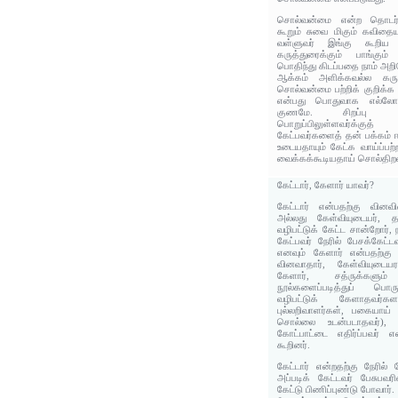
சொல்வன்மை என்ற தொடர்
கூறும் சுவை மிகும் கவிதை
வள்ளுவர் இங்கு கூறிய 
கருத்துரைக்கும் பாங்கும
பொதிந்து கிடப்பதை நாம் அற
ஆக்கம் அளிக்கவல்ல கருத
சொல்வன்மை பற்றிக் குறிக்
என்பது பொதுவாக எல்லோரு
குணமே. சிறப்பு 
பொறுப்பிலுள்ளவர்க்
கேட்பவர்களைத் தன் பக்கம் ஈ
உடையதாயும் கேட்க வாய்ப்பற்
வைக்கக்கூடியதாய் சொல்திறன
கேட்டார், கேளார் யாவர்?
கேட்டார் என்பதற்கு வினவி
அல்லது கேள்வியுடையர், 
வழிபட்டுக் கேட்ட சான்றோர், 
கேட்பவர் நேரில் பேசக்கேட்ட
எனவும் கேளார் என்பதற்கு
வினவாதார், கேள்வியுடைய
கேளார், சத்ருக்களு
நூல்களைப்படித்துப் பொ
வழிபட்டுக் கேளாதவர்களாய
புல்லறிவாளர்கள், பகையாய்
சொல்லை உடன்படாதவர்),
கோட்பாட்டை எதிர்ப்பவர் 
கூறினர்.
கேட்டார் என்றதற்கு நேரில்
அப்படிக் கேட்டவர் பேசுபவ
கேட்டு பிணிப்புண்டு போவார்.