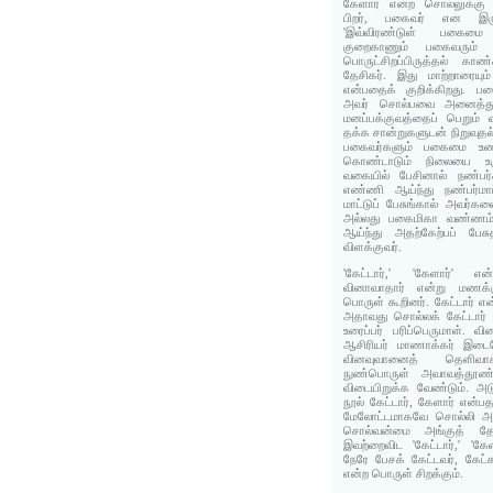
கேளார் என்ற சொல்லுக்கு 
பிறர், பகைவர் என இர
'இவ்விரண்டுள் பகைம
குறைகாணும் பகைவரும் வி
பொருட்சிறப்பிருத்தல் கா
தேசிகர். இது மாற்றாரைய
என்பதைக் குறிக்கிறது. பக
அவர் சொல்பவை அனைத்தும்
மனப்பக்குவத்தைப் பெறும் 
தக்க சான்றுகளுடன் நிறுவுத
பகைவர்களும் பகைமை உணர்வ
கொண்டாடும் நிலையை உரு
வகையில் பேசினால் நண்பர்
எண்ணி ஆய்ந்து நண்பர்மாட்
மாட்டுப் பேசுங்கால் அவர்
அல்லது பகைமிகா வண்ணம்
ஆய்ந்து அதற்கேற்பப் பேசு
விளக்குவர்.
'கேட்டார்,' 'கேளார்' என்
வினாவாதார் என்று மணக்கு
பொருள் கூறினர். கேட்டார் 
அதாவது சொல்லக் கேட்டார் 
உரைப்பர் பரிப்பெருமாள். வி
ஆசிரியர் மாணாக்கர் இடை
வினவுவானைத் தெளிவாக்
நுண்பொருள் அவாவத்தூண்
விடையிறுக்க வேண்டும். அடு
நூல் கேட்டார், கேளார் என்பத
மேலோட்டமாகவே சொல்லி அவரை
சொல்வன்மை அங்குத் தேவ
இவற்றைவிட 'கேட்டார்,' 'க
நேரே பேசக் கேட்டவர், கேட்
என்ற பொருள் சிறக்கும்.