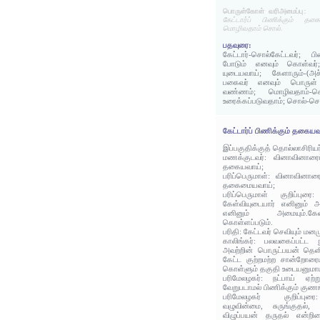
பொருள்கோள் வரிஅமைப்பு:
கேட்டார்ப் பிணிக்கும் த
மொழிவதாம் சொல்.
பதவுரை:
கேட்டார்-சொல்கேட்டவர்; பிணி
போடும் எனவும் கொள்வர்
யுடையவாய்; கேளாரும்-(அச
பகைவர் எனவும் பொருள் உண
வண்ணம்; மொழிவதாம்-சொல
உரைக்கப்படுவதாம்; சொல்-ச
கேட்டார்ப் பிணிக்கும் தகையவ
இப்பகுதிக்குத் தொல்லாசிரிய
மணக்குடவர்: வினாவினாரைப
தகையவாய்;
பரிப்பெருமாள்: வினாவினார
தகைமையவாய்;
பரிப்பெருமாள் குறிப்புர
கேள்வியுடையார் எனினும் அ
எனினும் அமையும்.க
கொள்ளப்படும்.
பரிதி: கேட்டவர் செவியும் மனம
காலிங்கர்: பலவகைப்பட்ட 
அவற்றின் பொருட்பயன் தெளி
கேட்ட குற்றமற்ற சான்றோரையு
கொள்ளும் தகுதி உடையனுமாய
பரிமேலழகர்: நட்பாய் ஏற
வேறுபடாமல் பிணிக்கும் கு
பரிமேலழகர் குறிப்பு
வழுவின்மை, சுருங்குதல்,
விழுப்பயன் தருதல் என்ற