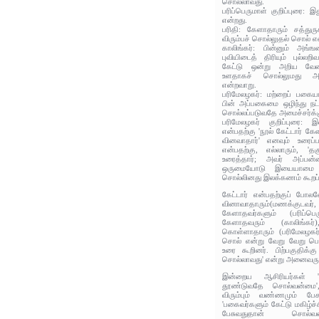
சொல்லாவது.
பரிப்பெருமாள் குறிப்புரை: 
என்றது.
பரிதி: கேளாதாரும் சத்துரு
விரும்பச் சொல்லுதல் சொல் எ
காலிங்கர்: பின்னும் அங்
புவியிடைத் திரியும் புல்லற
கேட்டு ஒன்று அறிய வேண்ட
உளதாகச் சொல்லுமது அ
என்றவாறு.
பரிமேலழகர்: மற்றைப் பகைய
பின் அப்பகைமை ஒழிந்து நட
சொல்லப்படுவதே அமைச்சர்க்க
பரிமேலழகர் குறிப்புரை: இன
என்பதற்கு 'நூல் கேட்டார் கே
வினவாதார்' எனவும் உரைப்ப
என்பதற்கு, எல்லாரும், 'த
உரைத்தார்; அவர் அப்பன
ஒருமையோடு இயையாமை நோ
சொல்லினது இலக்கணம் கூறப்ப
கேட்டார் என்பதற்குப் போலவ
வினாவாதாரும்(மணக்குடவர், 
கேளாதவர்களும் (பரிப்பெ
கேளாதவரும் (காலிங்கர
கொள்ளாதாரும் (பரிமேலழகர்
சொல் என்று வேறு வேறு பொர
உரை கூறினர். பிற்பகுதிக்கு
சொல்லாவது' என்று அனைவரும்
இன்றைய ஆசிரியர்கள் 'க
தூண்டுவதே சொல்வன்மை'
விரும்பும் வண்ணமும் பேச
'பகைவர்களும் கேட்டு மகிழ்ச
பேசுவதுதான் சொல்வ