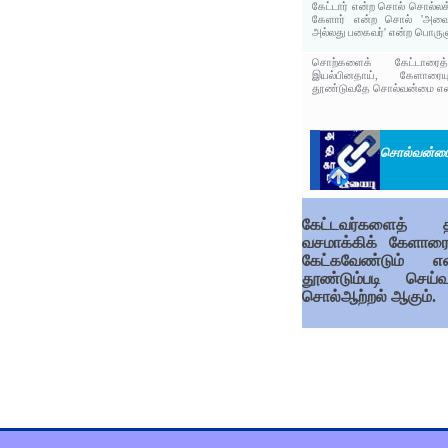
கேட்டார் என்ற சொல் சொல்லக
கேளார் என்ற சொல் 'அவையி
அல்லது பகைவர்' என்ற பொருளு
சொற்களைக் கேட்டாரைத்
இயல்பினதாய், கேளாரை
தூண்டுவதே சொல்வன்மை என்ப
சொல்வன்ம
கேட்டவர்களைத் 
வசமாக்கிக் கேளாரைய
கேட்கவேண்டும் எ
தூண்டும்படி செய்
சொல்ஆற்றல் ஆகும்.