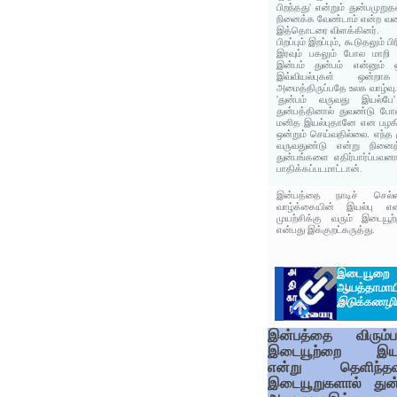
பிறந்தது' என்றும் துன்பமுற
நினைக்க வேண்டாம் என்ற வகை
இத்தொடரை விளக்கினர்.
பிறப்பும் இறப்பும், கூடுதலும் 
இரவும் பகலும் போல மாறி
இன்பம் துன்பம் என்னும் 
இவ்வியல்புகள் ஒன்ற
அமைத்திருப்பதே உலக வாழ்வு
'துன்பம் வருவது இயல்பே
துன்பத்தினால் துவண்டு போ
மனித இயல்புதானே என பழகி
ஒன்றும் செய்வதில்லை. எந்த 
வருவதுண்டு என்று நினைத
துன்பங்களை எதிர்பார்ப்பவன
பாதிக்கப்படமாட்டான்.
இன்பத்தை நாடிச் செல்ல
வாழ்க்கையின் இயல்பு எ
முயற்சிக்கு வரும் இடையூற
என்பது இக்குறட்கருத்து.
இடையூற
ஆயத்தாமாயி
இடுக்கணழ
இன்பத்தை விரும்ப
இடையூற்றை இயல
என்று தெளிந்த
இடையூறுகளால் துன்