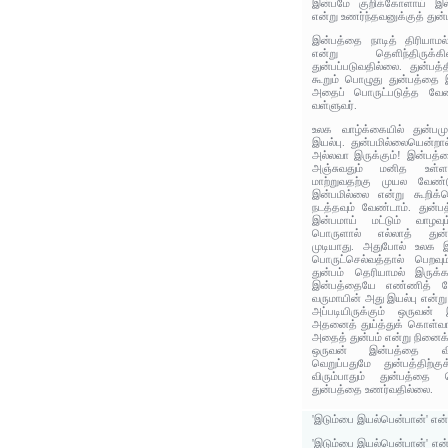
இன்பமே குறிக்கோளாய் இல்
என்று உணர்ந்தவனுக்குத் துன
இன்பத்தை நாடித் திரியாம
என்று தெளிந்திருக்கி
துன்பப்படுவதில்லை. துன்பத
கூறும் பொழுது துன்பத்தை 
அதைப் பொருட்படுத்த வேண
வள்ளுவர்.
உலக வாழ்க்கையில் துன்பமுற
இயல்பு. துன்பமில்லையென்ற
அல்லவா இருக்கும்! இன்பத்தை
அஞ்சுவதும் மனித உள்ள
மாற்றுவதற்கு முயல வேண்டு
இன்பமில்லை என்று கூறிக
நடத்தவும் வேண்டாம். துன்பத்
இன்பமாய் மட்டும் வாழவ
பொருளால் எல்லாத் துன்
முடியாது. அதுபோல் உலக 
பொருட்செல்வத்தால் பெறவும
துன்பம் தெரியாமல் இருக்
இன்பத்தையே எண்ணித் தேட
வருமாயின் அது இயல்பு என்று
அப்படியிருக்கும் ஒருவன்
அதனைத் துய்த்துக் கொள்வா
அதைத் துன்பம் என்று நினைக்
ஒருவன் இன்பத்தை விரு
வெறுப்பதுமே துன்பத்திற்
விரும்பாதும் துன்பத்தை 
துன்பத்தை உணர்வதில்லை.
'இடும்பை இயல்பென்பான்' என்
'இடும்பை இயல்பென்பான்' என்