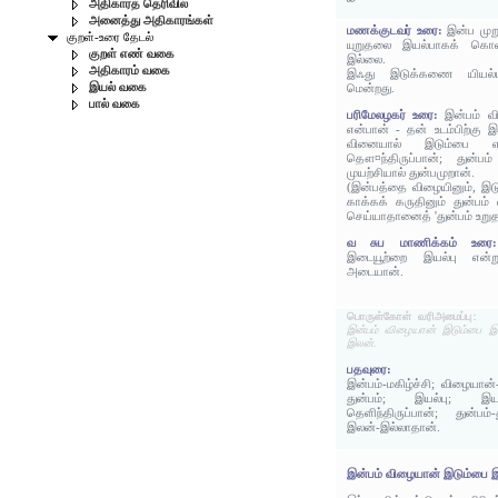
அதிகாரத் தெரிவில்
அனைத்து அதிகாரங்கள்
மணக்குடவர் உரை:
இன்ப முற
குறள்-உரை தேடல்
யுறுதலை இயல்பாகக் கொள்
குறள் எண் வகை
இல்லை.
அதிகாரம் வகை
இஃது இடுக்கணை யியல்ப
இயல் வகை
மென்றது.
பால் வகை
பரிமேலழகர் உரை:
இன்பம் வ
என்பான் - தன் உடம்பிற்கு 
வினையால் இடும்பை எ
தௌ¤ந்திருப்பான்; துன்ப
முயற்சியால் துன்பமுறான்.
(இன்பத்தை விழையினும், இட
காக்கக் கருதினும் துன்பம்
செய்யாதானைத் 'துன்பம் உறுதல
வ சுப மாணிக்கம் உர
இடையூற்றை இயல்பு என்ற
அடையான்.
பொருள்கோள் வரிஅமைப்பு:
இன்பம் விழையான் இடும்பை இய
இலன்.
பதவுரை:
இன்பம்-மகிழ்ச்சி; விழையான்
துன்பம்; இயல்பு; இயற
தெளிந்திருப்பான்; துன்பம்
இலன்-இல்லாதான்.
இன்பம் விழையான் இடும்பை 