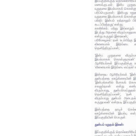
இப்பகுதிக்குத் தொல்லாசிரிய
மணக்குடவர்: இன்ப முறுத
யுறுதலை இயல்பாகக் கொள்ள
பரிப்பெருமாள்: இன்பது உற
யுறுதலை இயல்பாகக் கொள்ள
பரிதி: இன்பம் வந்தாலும் பி
கூடப்பிறந்தது' என்று;
காலிங்கர்: மற்று இவ்வாறும
இடத்து அதனை விரும்பானுமாய
என்று கருதும் இறைவன்;
பரிமேலழகர்: தன் உடம்பிற்கு
வினையால் இடும்பை எ
தெளிந்திருப்பான்;
'இன்ப முறுதலை விரும்ப
இயல்பாகக் கொள்ளுமவன்'
ஆசிரியர்கள் இப்பகுதிக்கு 
'வினையால் இடும்பை எய்தல்' 
இன்றைய ஆசிரியர்கள் 'இன்
துன்பத்தை வாழ்க்கையின் இய
'இன்பங்களில் மோகங் கொள்
சகஜம்தான் என்று எண்ண
விரும்பாது, துன்பமெய்துத
தெளிந்திருப்பவன்', 'தன்
விரும்பாது துன்பம் அடைதல
கருதுபவன்' என்றபடி இப்பகுதி
இன்பத்தை நாடிச் செல்ல
வாழ்க்கையின் இயல்பு என
இப்பகுதியின் பொருள்.
துன்பம் உறுதல் இலன்:
இப்பகுதிக்குத் தொல்லாசிரிய
மணக்குடவர்: துன்ப முறுதல் 