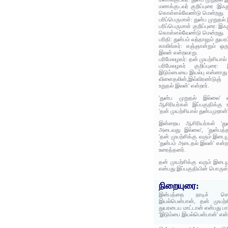
மணக்குடவர் குறிப்புரை :இ
கொள்ளல்வேண்டு மென்றது.
பரிப்பெருமாள்: துன்ப முறுதல்
பரிப்பெருமாள் குறிப்புரை: 
கொள்ளல்வேண்டு மென்றது.
பரிதி: துன்பம் வந்தாலும் துயர
காலிங்கர்: எஞ்ஞான்றும் ஒரு
இலன் என்றவாறு.
பரிமேலழகர்: தன் முயற்சியால்
பரிமேலழகர் குறிப்புரை:
இடும்பையை இயல்பு என்னாது க
விளைதலின்,இவ்விரண்டுஞ் 
உறுதல் இலன்' என்றார்.
'துன்ப முறுதல் இல்லை'
ஆசிரியர்கள் இப்பகுதிக்கு 
'தன் முயற்சியால் துன்பமுறான்'
இன்றைய ஆசிரியர்கள் 'துன
அடைவது இல்லை', 'துன்பத்தா
'தன் முயற்சிக்கு வரும் இடையூ
'துன்பம் அடைதல் இலன்' என்ற
உரைத்தனர்.
தன் முயற்சிக்கு வரும் இடைய
என்பது இப்பகுதியின் பொருள்
நிறையுரை:
இன்பத்தை நாடிச் செ
இயல்பென்பான், தன் முயற்ச
துயரடைய மாட்டான் என்பது ப
'இடும்பை இயல்பென்பான்' என்