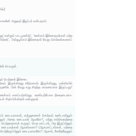
ில்]
ாகலின் அதுவும் இழப்பர் என்பதாம்.
 என்றும் பாடமுண்டு', 'ஊக்கம் இல்லாதவர்கள் மற்ற
்லர்', 'அவ்வூக்கம் இல்லாதார் வேறு செல்வங்களைப்
ின் பொருள்.
ம் பெற்றவர் இல்லை.
ம் இருக்கிறது வீடுவாசல் இருக்கிறது, வங்கியில்
றளில். பின் வேறு எது சிறந்த காரணமாக இருப்பது?
் ஊக்கம் எனப்படுகிறது. உலகியற்போல நிலவுடைமை-
ிறப்பிக்கிறார் வள்ளுவர்.
் உடையராகார், எத்துணைச் செல்வம் உண்டாகிலும்
தாலும் அதை உடையவர் ஆவரோ?, மற்று எவ்வெவற்றை
றவராகக் கருதப் பெற மாட்டார், பிற இருப்பினும்
 உடையவர்கள் ஆவார்களா? (ஆகமாட்டார்கள், மற்றை
ெற்றிருப்பினும் உடையராவரோ? ஆகார், வேறேதேனும்