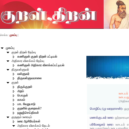
செல்க:
முகப்பு
|
முகப்பு
குறள் திறன் தேர்வு
கணிஞன் குறள் திறன் பட்டியல்
அதிகார விளக்கம் தேர்வு
கணிஞன் அதிகார விளக்கப்பட்டியல்
திருவள்ளுவர்
வள்ளுவர்
திருவள்ளுவமாலை
குறள்
திருக்குறள்
அறம்
உடையர்
பொருள்
உடையது
காமம்
(அதிகா
பாட வேறுபாடு
குறளில் குறைகள்?
பொழிப்பு (மு வரதராசன்):
ஒரு
நறுஞ்செய்திகள்
குறளும் உரையும்
மணக்குடவர் உரை:
ஒற்றரையு
உரை ஆசிரியர்கள்
பரிமேலழகர் உரை:
உடையர் எ
அதிகார விளக்கம் தேடல்
உடையதாயினும் உடையராவரோ,