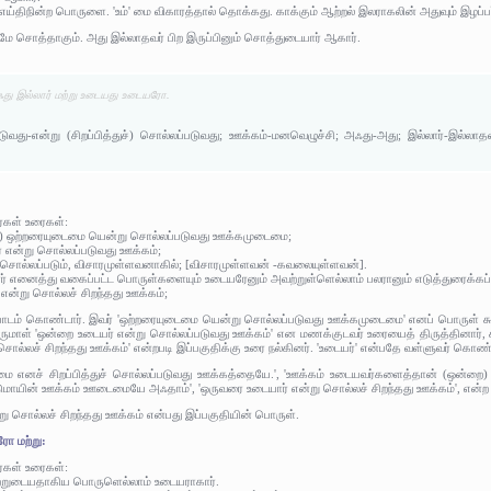
 எய்திநின்ற பொருளை. 'உம்' மை விகாரத்தால் தொக்கது. காக்கும் ஆற்றல் இலராகலின் அதுவும் இழப்பர
ே சொத்தாகும். அது இல்லாதவர் பிற இருப்பினும் சொத்துடையார் ஆகார்.
ஃது இல்லார் மற்று உடையது உடையரோ.
்படுவது-என்று (சிறப்பித்துச்) சொல்லப்படுவது; ஊக்கம்-மனவெழுச்சி; அஃது-அது; இல்லார்-இ
ர்கள் உரைகள்:
ம்) ஒற்றரையுடைமை யென்று சொல்லப்படுவது ஊக்கமுடைமை;
் என்று சொல்லப்படுவது ஊக்கம்;
ு சொல்லப்படும், விசாரமுள்ளவனாகில்; [விசாரமுள்ளவன் -கவலையுள்ளவன்].
ர் எனைத்து வகைப்பட்ட பொருள்களையும் உடையரேனும் அவற்றுள்ளெல்லாம் பலரானும் எடுத்துரைக்க
என்று சொல்லச் சிறந்தது ஊக்கம்;
பாடம் கொண்டார். இவர் 'ஒற்றரையுடைமை யென்று சொல்லப்படுவது ஊக்கமுடைமை' எனப் பொருள் கூற
ெருமாள் 'ஒன்றை உடையர் என்று சொல்லப்படுவது ஊக்கம்' என மணக்குடவர் உரையைத் திருத்தினார், 
 சொல்லச் சிறந்தது ஊக்கம்' என்றபடி இப்பகுதிக்கு உரை நல்கினர். 'உடையர்' என்பதே வள்ளுவர் கொண
ை எனச் சிறப்பித்துச் சொல்லப்படுவது ஊக்கத்தையே.', 'ஊக்கம் உடையவர்களைத்தான் (ஒன்றை) உ
மாயின் ஊக்கம் ஊடைமையே அஃதாம்', 'ஒருவரை உடையார் என்று சொல்லச் சிறந்தது ஊக்கம்', என்ற ப
 சொல்லச் சிறந்தது ஊக்கம் என்பது இப்பகுதியின் பொருள்.
ோ மற்று:
ர்கள் உரைகள்:
ற்றுடையதாகிய பொருளெல்லாம் உடையராகார்.