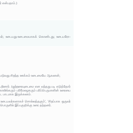
் என்பதாம்.)
ல்லாதவர்; உடையது-உடைமையாகக் கொண்டது; உடையரோ-
ப்படுவது சிறந்த ஊக்கம் உடைமையே ஆகலான்;
ினார். (ஒற்றரையுடைமை என வந்தது படி எடுத்தோர்
காலிங்கரும் பரிமேலழகரும் பரிப்பெருமாளின் உரையை
்ட பாடமாக இருக்கலாம்.
டையவர்களாகச் சொல்லத்தகும்', 'சிறப்பாக ஒருவர்
ொருளில் இப்பகுதிக்கு உரை தந்தனர்.