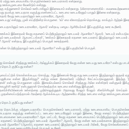
தார் மற்று உடைமையாகிய பொருளெல்லாம் உடையராகார் என்றவாறு.
இஃது ஊக்கமுடைமை வேண்டும் என்றது.
ற்கு எத்துணைச் செல்வம் உண்டாகிலும் இல்லையாம் என்றவாறு. [விசாரஈனனாகில் - கவலையற்றவனாக
 வேறு தமக்கு உடையதாக வகுத்து எண்ணப்பட்ட உடைமை உடையரேனும் யாதும் இல்லை என்றவாறு.
்லாதார் வேறு உடையதாயினும் உடையராவரோ, ஆகார்.
ு உடையது' என்றது, முன் எய்திநின்ற பொருளை. 'உம்' மை விகாரத்தால் தொக்கது. காக்கும் ஆற்றல் இலர
 உடையதாயினும் உடையராவரோ, ஆகார்' என்றபடி பழைய ஆசிரியர்கள் இப்பகுதிக்கு உரை கூறினர்.
க்கம் இல்லாதவர் வேறு எதனைப் பெற்றிருந்தாலும் உடையவர் ஆவாரோ? ஆகார். 'உடையர் என்பபடுவது'
ம் உடையவர்கள் ஆகமாட்டார்கள்', 'ஊக்கம் இல்லாதவர் எதனை உடையவராய் இருந்தாலும் உடையவர் அல
 ஆகார்' என்றபடி இப்பகுதிக்குப் பொருள் உரைத்தனர்.
என்ன பெற்றிருந்தாலும் உடையவர் ஆவாரோ? என்பது இப்பகுதியின் பொருள்.
 சொல்லச் சிறந்தது ஊக்கம்; அவ்வூக்கம் இல்லாதவர் வேறு என்ன உடையது உடையரோ? என்பது பாடல
ற தொடர் குறிப்பது என்ன?
மைப்பட்டுக் கொள்ளக்கூடிய சொத்து. அது இல்லாமல் வேறு எது உடையவராக இருந்தாலும் ஒருவர் ஏது
போல என்ன இருக்கிறது?' என்று எல்லா நிலையினர் பற்றியும் கேட்கப்படுவதுதான். இதற்கு 'நில
ன்' என்பது பொதுவான பதில். இவையெல்லாம் சொல்லச் சிறந்தது அல்ல என்கிறார் வள்ளுவர் இக்கு
னஎழுச்சி உண்டு' என்பதுதான் சொல்லத்தக்க உடைமை என்கிறது இக்குறள்.
ர்ச்சியில்லாமல் உள்ளத்தை முற்செலுத்துதல் அதாவது மேலும் மேலும் கிளர்ச்சியுறச் செய்தல
தன்மைப்படுத்தாமல் அவற்றை ஆக்கக்கூடிய ஆற்றலையே சிறந்த உடைமை என்று ஊக்கமுடைமையைச் ச
ற தொடர் குறிப்பது என்ன?
்ற தொடர்க்கு மற்றுடையதாகிய பொருளெல்லாம் உடையராகார், மற்று உடைமையாகிய பொருளெல்லாம
உடையதாக வகுத்து எண்ணப்பட்ட உடைமை உடையரேனும் யாதும் இல்லை, வேறு எதைப் பெற்றிருந்
வுடைமைகளை உடையவராவரோ? ஆக மாட்டார், வேறு எதனை உடைமையாகப் பெற்றிருந்தாலும் உடைமை பெற்
 எதனைப் பெற்றிருந்தாலும் உடையவர் ஆவாரோ? ஆகார், வேறு என்ன உடையவர்களாக இருந்தாலும்
யவர் ஆவாரோ? (ஆகார்), எதனை உடையவராய் இருந்தாலும் உடையவர் அல்லர், வேறு செல்வங்களைப் ப
ஆகார் என உரையாசிரியர்கள் பொருள் கூறினர்.