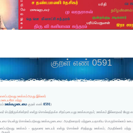
குறள் எண் 0591
 எனப்படுவது ஊக்கம்அஃது இல்லார்
 உடையரோ மற்று
ஊக்கமுடைமை
0591
ரம்:
குறள் எண்:
)
வர் பெற்றிருக்கின்றார் என்று சொல்லத்தக்க சிறப்புடையது ஊக்கமாகும்; ஊக்கம் இல்லாதவர் வேற
டைமை யென்று சொல்லப்படுவது ஊக்கமுடைமை: அஃதிலாதார் மற்றுடையதாகிய பொருளெல்லாம் உடைய
னப்படுவது ஊக்கம் - ஒருவரை உடையர் என்று சொல்லச் சிறந்தது ஊக்கம்; அஃதில்லார் மற்ற
 ஆகார்.