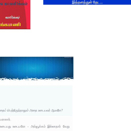
இத்தளத்துள் தேட...
ு எதைப் பெற்றிருந்தாலும் அதை உடையவர் ஆவரோ?
ராகார்.
ு உடையது உடையரோ - அவ்வூக்கம் இல்லாதார் வேறு