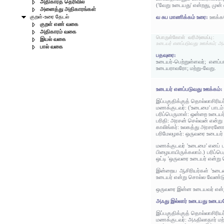
அதிகாரத் தெரிவில்
('வேறு உடையது' என்றது, முன்
அனைத்து அதிகாரங்கள்
குறள்-உரை தேடல்
வ சுப மாணிக்கம் உரை:
ஊக்கம
குறள் எண் வகை
அதிகாரம் வகை
பொருள்கோள் வரிஅமைப்பு:
இயல் வகை
உடையர் எனப்படுவது ஊக்கம்; அ
பால் வகை
பதவுரை:
உடையர்-பெற்றுள்ளவர்; எனப
உடையராவரோ; மற்று-வேறு.
உடையர் எனப்படுவது ஊக்கம்:
இப்பகுதிக்குத் தொல்லாசிரிய
மணக்குடவர்: ('உடைமை' பாட
பரிப்பெருமாள்: ஒன்றை உடையர
பரிதி: அரசன் செல்வன் என்ற
காலிங்கர்: உலகத்து அரசரனோ
பரிமேலழகர்: ஒருவரை உடையர் 
மணக்குடவர் 'உடைமை' எனப் 
பிழையாயிருக்கலாம்.) பரிப்ப
ஒட்டி 'ஒருவரை உடையர் என்று
இன்றைய ஆசிரியர்கள் 'உடைம
உடையர் என்று சொல்ல வேண்டு
ஒருவரை இன்ன உடையவர் என்று
அஃது இல்லார் உடையது உடையர
இப்பகுதிக்குத் தொல்லாசிரிய
மணக்குடவர்: அஃதிலாதார் ம