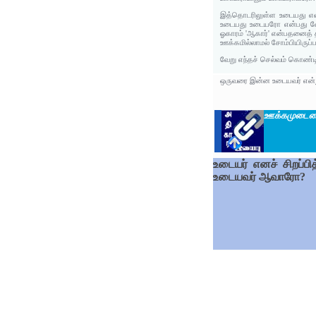
இத்தொடரிலுள்ள உடையது என்
உடையது உடையரோ என்பது வே
ஓகாரம் 'ஆகார்' என்பதனைத் தந
ஊக்கமில்லாமல் சோம்பியிருப
வேறு எந்தச் செல்வம் கொண்ட
ஒருவரை இன்ன உடையவர் என்று
ஊக்கமுடை
உடையர் எனச் சிறப்பி
உடையவர் ஆவாரோ?