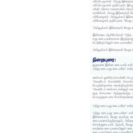
பரிப்பெருமாள்: அஃது இல்லா
பரிப்பெருமாள் குறிப்புரை: 
பரிதி: விசார ஈனனாகில் அரச
காலிங்கர்: அஃது இல்லாதார்
பரிமேலழகர்: அவ்வூக்கம் இல
பரிமேலழகர் குறிப்புரை: 'வேற
'அவ்வூக்கம் இல்லாதார் வேறு
இன்றைய ஆசிரியர்கள் 'அந்த ஊ
எது உடையவர்களாக இருந்தாலு
பெற்றிருப்பினும் உடையராவரோ?
அவ்வூக்கம் இல்லாதவர் வேறு 
நிறையுரை:
ஒருவரை இன்ன உடையவர் என்று
'மற்று உடையது உடையரோ' என்
ஊக்கம் ஒன்றே சொல்லிப் பெரு
'அவனிடம் சொல்லிக் கொள்வது
பெருந்தொகை வைத்திருக்கிறா
'அவனிடம் ஊக்கம் என்னும் ம
ஒரு செயலை ஆற்றுவதற்கு தள
பொருளுடைமை போன்றவற்றை மு
'மற்று உடையது உடையரோ' என்
'மற்று உடையது உடையரோ' என
இல்லையாம், வேறு தமக்கு 
உடையவராயிருந்தாலும், அவ்
சொத்துடையார் ஆகார், வேறு
எவற்றை உடையவராயினும் உடை
உடையராயினும் உடையராவரோ? 