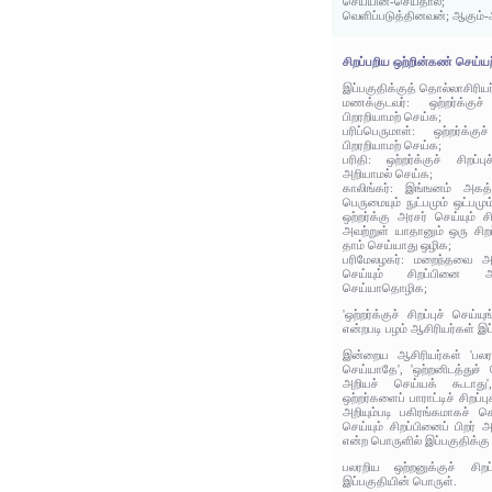
செய்யின்-செய்தால்
வெளிப்படுத்தினவன்; ஆகும்-
சிறப்பறிய ஒற்றின்கண் செய்ய
இப்பகுதிக்குத் தொல்லாசிரிய
மணக்குடவர்: ஒற்றர்க்குச்
பிறரறியாமற் செய்க;
பரிப்பெருமாள்: ஒற்றர்க்குச
பிறரறியாமற் செய்க;
பரிதி: ஒற்றர்க்குச் சிறப்
அறியாமல் செய்க;
காலிங்கர்: இங்ஙனம் அகத்த
பெருமையும் நுட்பமும் ஒட்பமும
ஒற்றர்க்கு அரசர் செய்யும் ச
அவற்றுள் யாதானும் ஒரு சிறப
தாம் செய்யாது ஒழிக;
பரிமேலழகர்: மறைந்தவை அற
செய்யும் சிறப்பினை 
செய்யாதொழிக;
'ஒற்றர்க்குச் சிறப்புச் செய்
என்றபடி பழம் ஆசிரியர்கள் இப
இன்றைய ஆசிரியர்கள் 'பலரறி
செய்யாதே', 'ஒற்றனிடத்துச் ச
அறியச் செய்யக் கூடாது
ஒற்றர்களைப் பாராட்டிச் சிறப்
அறியும்படி பகிரங்கமாகச் செய
செய்யும் சிறப்பினைப் பிறர் 
என்ற பொருளில் இப்பகுதிக்கு
பலரறிய ஒற்றனுக்குச் சிறப
இப்பகுதியின் பொருள்.