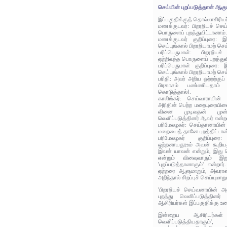
செய்யின் புறப்படுத்தான் ஆகு
இப்பகுதிக்குத் தொல்லாசிரிய
மணக்குடவர்: பிறரறியச் செய
பொருளைப் புறத்துவிட்டானாம்
மணக்குடவர் குறிப்புரை: இஃத
செய்யுங்கால் பிறரறியாமற் ச
பரிப்பெருமாள்: பிறரறிய
ஒற்றிவந்த பொருளைப் புறத்துவ
பரிப்பெருமாள் குறிப்புரை: இ
செய்யுங்கால் பிறரறியாமற் ச
பரிதி: அவர் அறிய ஒற்றற்குப்
பிரகாசம் பண்ணியதாம் எ
கொடுத்தால்].
காலிங்கர்: செய்வாராயின
அரிதின் பெற்ற மறையுரையி
வினை முடிவதன் முன
வெளிப்படுத்தினர் ஆவர் என்ற
பரிமேலழகர்: செய்தானாயின்
மறையைத் தானே புறத்திட்டான
பரிமேலழகர் குறிப்ப
ஒற்றனாயதூஉம் அவன் கூறியதூ
இவன் யாவன் என்றும், இது 
என்றும் வினவுவாரும் இறு
'புறப்படுத்தானாகும்' என்றா
ஒற்றரை ஆளுமாறும், அவரான்
அறிந்தால் சிறப்புச் செய்யுமாறு
'பிறரறியச் செய்வனாயின் அ
புறத்து வெளிப்படுத்தின
ஆசிரியர்கள் இப்பகுதிக்கு உர
இன்றைய ஆசிரியர்கள
வெளிப்படுத்தியதாகும்'