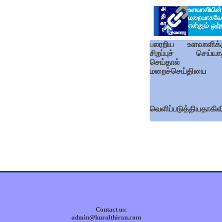
உளவாளியின
மறைவாகவே
என்னும்
ஒற்
பலரறிய உளவாளிக்க
சிறப்புச் செய்யாதீ
செய்தால்
மறைச்செய்தியை
வெளிப்படுத்தியதாகிவி
Contact us:
admin@kuralthiran.com