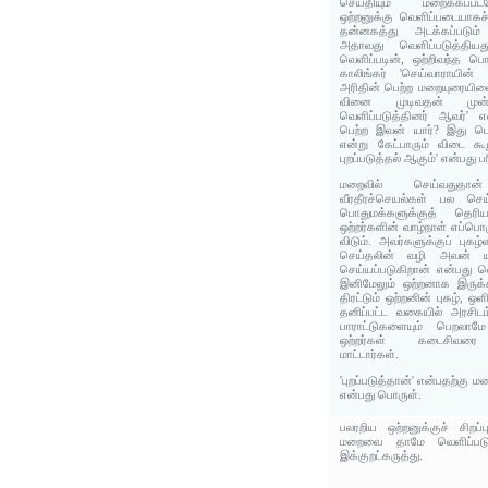
செய்தியும் மறைக்கப்
ஒற்றனுக்கு வெளிப்படையாகச்
தன்னகத்து அடக்கப்படும்
அதாவது வெளிப்படுத்திய
வெளிப்படின், ஒற்றிவந்த பொ
காலிங்கர் 'செய்வாராயின
அரிதின் பெற்ற மறையுரையி
வினை முடிவதன் முன
வெளிப்படுத்தினர் ஆவர்' என
பெற்ற இவன் யார்? இது ப
என்று கேட்பாரும் விடை க
புறப்படுத்தல் ஆகும்' என்பது
மறைவில் செய்வதுதான
வீரதீரச்செயல்கள் பல செ
பொதுமக்களுக்குத் தெரிய
ஒற்றர்களின் வாழ்நாள் எப்பொ
விடும். அவர்களுக்குப் புகழ்
செய்தலின் வழி அவன் யார
செய்யப்படுகிறான் என்பது வெ
இனிமேலும் ஒற்றனாக இருக்
திரட்டும் ஒற்றனின் புகழ், 
தனிப்பட்ட வகையில் அரசிடம
பாராட்டுகளையும் பெறலா
ஒற்றர்கள் கடைசிவரை 
மாட்டார்கள்.
'புறப்படுத்தான்' என்பதற்கு
என்பது பொருள்.
பலரறிய ஒற்றனுக்குச் சிறப்ப
மறைவை தாமே வெளிப்படுத்
இக்குறட்கருத்து.