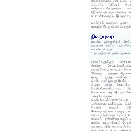
வைக்கக்கூடிய செய்தியை வ
ஆவான்', 'அப்படிச் செய
பகிரங்கப்படுத்துவதாக முட
(இரகசியத்தை)ப் பிறர்க்கு 
(அரசன்)' என்றபடி இப்பகுதிக்
செய்தால் மறைவை தாமே வெள
என்பது இப்பகுதியின் பொருள்
நிறையுரை:
பலரறிய ஒற்றனுக்குச் சிறப்ப
மறைவை தாமே புறப்படுத்த
பாடலின் பொருள்.
'புறப்படுத்தான்' குறிப்பது என
மற்றவர்களுக்குத் தெரியு
சிறப்புச் செய்யவேண்டாம
ஒற்றுச்செய்தி மறையாக இருக
'அகத்தும் புறத்தும் அருமைய
ஒட்பமும் ஓர்ந்து உணர்ந்த' அ
செய்ய எண்ணுவது இயல்பே. சி
பெற்று வந்து கொடுத்த ஒ
செய்யவேண்டுமானால் அ
செய்யக்கூடாது. அப்படிச் செய
உளவுப்பொருளை வெ
தெரியப்படுத்தியதாகிவிடும்
அறியக்கூடாதவர்க்கும், தெரி
செய்தி மற்றவர் அறி
வேண்டியதாகும். ஒற்றரும் க
அறிய ஒற்றர்க்குச் சிறப்புச் 
நேரலாம். நன்றாற்றலுள்ளும்
எனவே உளவாளியைப் பெருமை
ஒருவரும் அறியாதவாறு செய்
தன் உயிரைப் பொருட்படுத்தாது