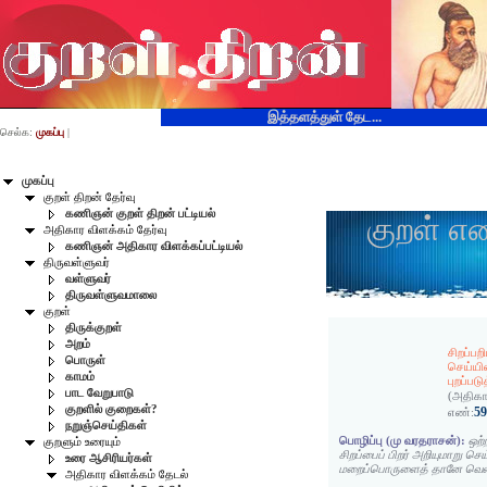
இத்தளத்துள் தேட...
செல்க:
முகப்பு
|
முகப்பு
குறள் திறன் தேர்வு
கணிஞன் குறள் திறன் பட்டியல்
குறள் எ
அதிகார விளக்கம் தேர்வு
கணிஞன் அதிகார விளக்கப்பட்டியல்
திருவள்ளுவர்
வள்ளுவர்
திருவள்ளுவமாலை
குறள்
திருக்குறள்
அறம்
சிறப்பற
பொருள்
செய்யி
காமம்
புறப்பட
பாட வேறுபாடு
(அதிகா
குறளில் குறைகள்?
5
எண்:
நறுஞ்செய்திகள்
பொழிப்பு (மு வரதராசன்):
ஒற்
குறளும் உரையும்
சிறப்பைப் பிறர் அறியுமாறு செ
உரை ஆசிரியர்கள்
மறைப்பொருளைத் தானே வெளி
அதிகார விளக்கம் தேடல்