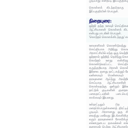
முடியாது' என்றபடி இப்பகுதிக
கொள்ளக் கிடந்ததொரு வ
இப்பகுதியின் பொருள்.
நிறையுரை:
ஒற்றர் தந்த உளவுச் செய்தி
ஆட்சியாளன் கொள்ளக் கிட
என்பது பாடலின் பொருள்.
'கொற்றம் கொளக்கிடந்தது' 
உளவாளிகள் கொண்டுவந்து 
செய்தியாக அறிந்து கொ
அரசாட்சியில் எந்த ஒரு வெற்றி
ஒற்றரால் ஒற்றித் தெரிந்து
கொற்றம் உளது என்கிறது
கொண்டுவரப்பட்ட செய்தி
கருத்தறியாத அரசன் கொள்
இல்லை. தனது நாட்டகத்தும் வே
வன்மையும் மென்மையும் ஒற
தரவுகளை ஆய்ந்து அவற்றி
செய்யாத ஆட்சியாளரின்
கொள்வதற்கு ஒன்றும் இல
நாட்டுக் குடிகளின் குறை
பகைநாட்டவரின் படையெடுப
காக்கவும் இயலாது.
உள்நாட்டிலும் பிற ந
மறைப்பொருள்களைத் திரட்டித
முடியும். அரசானது ஒரு
வைத்து பலவேறு இடங்களிலிரு
வரும் தரவுகளைச் சேகரிக்கு
எல்லாருடைய தகவல்கள் எல்ல
தளராமல் பெற்று ஆட்சியாளர்க