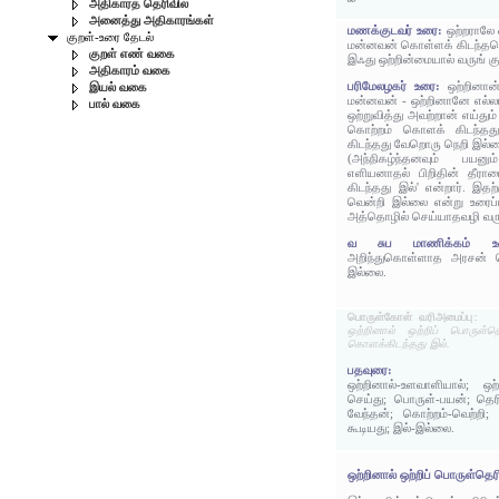
அதிகாரத் தெரிவில்
அனைத்து அதிகாரங்கள்
மணக்குடவர் உரை:
ஒற்றராலே 
குறள்-உரை தேடல்
மன்னவன் கொள்ளக் கிடந்தத
குறள் எண் வகை
இஃது ஒற்றின்மையால் வருங் குற
அதிகாரம் வகை
பரிமேலழகர் உரை:
ஒற்றினான
இயல் வகை
மன்னவன் - ஒற்றினானே எல்லா
பால் வகை
ஒற்றுவித்து அவற்றான் எய்
கொற்றம் கொளக் கிடந்தத
கிடந்தது வேறொரு நெறி இல்
(அந்நிகழ்ந்தனவும் பயன
எளியனாதல் பிறிதின் தீரா
கிடந்தது இல்' என்றார். இ
வென்றி இல்லை என்று உரைப்
அத்தொழில் செய்யாதவழி வரும் 
வ சுப மாணிக்கம்
அறிந்துகொள்ளாத அரசன் கொ
இல்லை.
பொருள்கோள் வரிஅமைப்பு:
ஒற்றினால் ஒற்றிப் பொருள்
கொளக்கிடந்தது இல்.
பதவுரை:
ஒற்றினால்-உளவாளியால்; ஒற்
செய்து; பொருள்-பயன்; தெ
வேந்தன்; கொற்றம்-வெற்றி
கூடியது; இல்-இல்லை.
ஒற்றினால் ஒற்றிப் பொருள்தெ