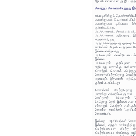
ஆட்சியாளன் என்பது இப்பகுத
கொற்றம் கொளக்கிடந்தது இல
இப்பகுதிக்குத் தொல்லாசிரிய
மணக்குடவர்: கொள்ளக் கிடந
மணக்குடவர் குறிப்புரை: இ
குற்றங்கூறிற்று.
பரிப்பெருமாள்: கொள்ளக் கி
பரிப்பெருமாள் குறிப்புரை::
குற்றங்கூறிற்று.
பரிதி: கொற்றத்தை ஒருவராலே
காலிங்கர்: அரசியல் திறமை 
இல்லை என்றவாறு.
பரிமேலழகர்: வென்றியடையக
இல்லை.
பரிமேலழகர் குறிப்புரை: அ
அறியாது பகைக்கு எளியனாத
'கொற்றம் கொளக் கிடந்தது 
கொளக்கிடந்ததொரு வென்றி இ
அமையும். இதனான் அத்தொழ
குற்றம் கூறப்பட்டது.
'கொள்ளக் கிடந்ததொரு 
மணக்குடவர்/பரிப்பெருமாள
செய்தனர். பரிமேலழகர் '
வேறொரு நெறி இல்லை' என உர
எல்லாரும் கொற்றம் என்பதற
கொள்ள காலிங்கர் 'அரசிய
கொண்டார்.
இன்றைய ஆசிரியர்கள் 'கொள
இல்லை', 'எந்தக் காரியத்தில
'வெற்றியடையக் கிடந்த வ
'வெற்றியடைய வேறொரு வழ