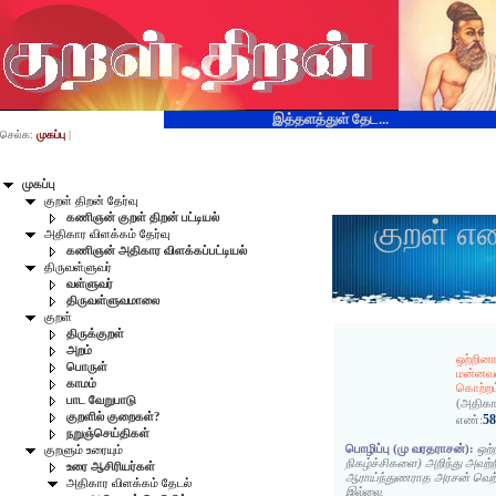
இத்தளத்துள் தேட...
செல்க:
முகப்பு
|
முகப்பு
குறள் திறன் தேர்வு
கணிஞன் குறள் திறன் பட்டியல்
குறள் எ
அதிகார விளக்கம் தேர்வு
கணிஞன் அதிகார விளக்கப்பட்டியல்
திருவள்ளுவர்
வள்ளுவர்
திருவள்ளுவமாலை
குறள்
திருக்குறள்
அறம்
ஒற்றினா
பொருள்
மன்னவ
காமம்
கொற்றம
பாட வேறுபாடு
(அதிகா
குறளில் குறைகள்?
5
எண்:
நறுஞ்செய்திகள்
பொழிப்பு (மு வரதராசன்):
ஒற்
குறளும் உரையும்
நிகழ்ச்சிகளை) அறிந்து அவற
உரை ஆசிரியர்கள்
ஆராய்ந்துணராத அரசன் வெற்
அதிகார விளக்கம் தேடல்
இல்லை.