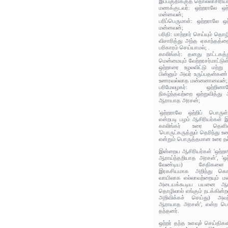
இப்பகுதிக்குத் தொல்லாசிரிய
மணக்குடவர்: ஒற்றராலே ஒற
மன்னவன்;
பரிப்பெருமாள்: ஒற்றராலே ஒ
மன்னவன்;
பரிதி: மாற்றார் செய்யும் த
விசாரித்து அந்த ஏகாந்தத்
பரிகாரம் செய்யாமல்; .
காலிங்கர்: தனது நாட்டகத்
மென்மையும் வேற்றரசர்மாட்டு
ஒற்றாரை உழலவிட்டு மற்று 
பின்னும் அவர் உருப்பதன்கண்
உணரவல்லாத மன்னனானவன்;
பரிமேலழகர்: ஒற்றின
நிகழ்ந்தவற்றை ஒற்றுவித்த
ஆராயாத அரசன்;
'ஒற்றராலே ஒற்றிப் பொரு
என்றபடி பழம் ஆசிரியர்கள் இ
காலிங்கர் உரை தெள
'பொருட்கருத்தும் தெரிந்த
என்றும் பொருத்தமான உரை நல்
இன்றைய ஆசிரியர்கள் 'ஒற்ற
ஆராய்ந்தறியாத அரசன்', 'ஒ
வேண்டிய) சேதிகளை 
இரகசியமாக அறிந்து கொள
வாயிலாக எல்லாவற்றையும் ம
அடையக்கூடிய பயனை ஆராய
தொழிலால் எங்கும் நடக்கின்றவ
அறிவிக்கச் செய்து) அவ
ஆராயாத அரசன்', என்ற பொர
தந்தனர்.
ஒற்றர் தந்த உளவுச் செய்தி