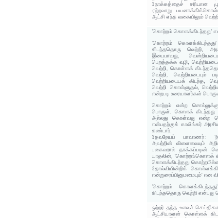
நோக்கத்தைச் சரியான முற
ஏற்றவாறு பயனாக்கிக்கொள்
ஆட்சி எந்த வகையிலும் வெற்ற
'கொற்றம் கொளக்கிடந்தது' 
'கொற்றம் கொளக்கிடந்தது
கிடந்ததொரு வெற்றி, அர
இயைபாவது, வென்றியடைய
பெறத்தக்க வழி, வெற்றியட
வெற்றி, கொள்ளக் கிடந்ததொ
வெற்றி, வெற்றியடையும் ப
வெற்றியடையக் கிடந்த, வ
வெற்றி கொள்ளுதல், வெற்ற
என்றபடி உரையாளர்கள் பொருள்
கொற்றம் என்ற சொல்லுக்க
பொருள். கொளக் கிடந்தது 
அல்லது கொள்வது என்ற பொ
என்பதற்குக் காலிங்கர் அரச
கண்டார்.
தேவநேயப் பாவாணர்: 'நி
அவற்றின் விளைவையும் அறி
பகைவரால் தாக்கப்படின் வெ
யாதலின், 'கொற்றங்கொளக் கி
கொளக்கிடந்தது கொற்றமில்
தோல்வியின்றிக் கொள்ளக்க
என்றுரைப்பினுமமையும்' என வி
'கொற்றம் கொளக்கிடந்தத
கிடந்ததொரு வெற்றி என்பது 
ஒற்றர் தந்த உளவுச் செய்தி
ஆட்சியாளன் கொள்ளக் கிட