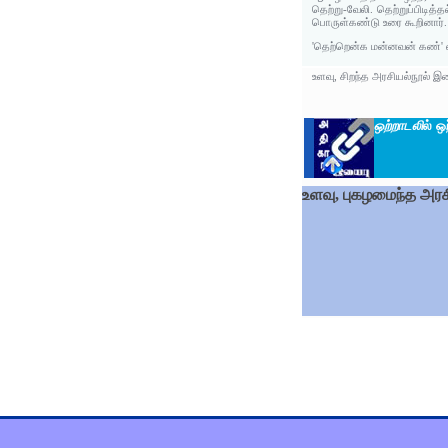
தெற்று-வேலி. தெற்றுப்பிடித
பொருள்கண்டு உரை கூறினார்.
'தெற்றென்க மன்னவன் கண்' என
உளவு, சிறந்த அரசியல்நூல் இ
ஒற்றாடலி
ல் ஒ
உளவு, புகழமைந்த அரச