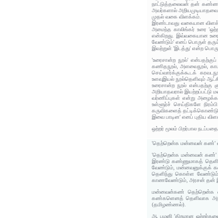
நாட்டுத்தலைவன் தன் கண்ணா
அவர்களால் அறியமுடியாதவைக
முதல் வகை விளக்கம்.
இரண்டாவது வகையான விளக்கத
அமைந்த காலிங்கர் உரை 'ஒற
என்கிறது. இவ்வகையான உரை 
வேண்டும்' எனப் பொருள் தரும
இவற்றுள் 'இடத்து' என்ற பொர
'உரைசான்ற நூல்' என்பதற்குப
கணிதநூல், அளவைநூல், காமஇன
செய்வார்க்குக்கூடக் கரவடந
உளவுஇயல் நூல்தெளிவும் ஆட்ச
உரைசான்ற நூல் என்பதற்கு 
அறியாதவரால் இயற்றப்பட்டு ம
வர்ணிப்புகள் என்று அழைக்கப
உள்ளூர்ச் செய்திகளே நிரம
கருவிகளைத் தட்டிக்கொண்டு 
இவை பாடின' எனப் புதிய விளக
ஒற்றர் மூலம் பிறர்பால நடப
'தெற்றென்க மன்னவன் கண்' 
'தெற்றென்க மன்னவன் கண்'
இரண்டு கண்ணுமாகத் தெளி
வேண்டும், மன்னவனுக்குக் 
தெளிந்து கொள்ள வேண்டும
காணவேண்டும், அரசன் தன் இ
மன்னவன்கண் தெற்றென்க என
கண்களெனத் தெளிவாக அறிக எ
(தமிழண்ணல்).
ஆ பழனி 'திறமான ஒற்றர்களைய