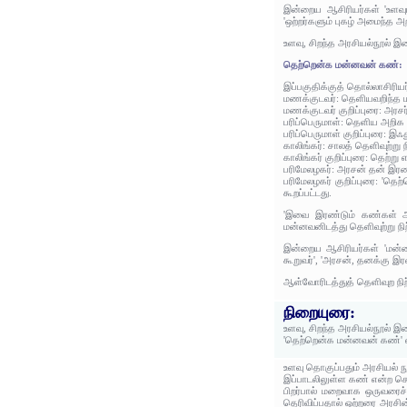
இன்றைய ஆசிரியர்கள் 'உளவும்
'ஒற்றர்களும் புகழ் அமைந்த 
உளவு, சிறந்த அரசியல்நூல் இ
தெற்றென்க மன்னவன் கண்:
இப்பகுதிக்குத் தொல்லாசிரிய
மணக்குடவர்: தெளியவறிந்த
மணக்குடவர் குறிப்புரை: அர
பரிப்பெருமாள்: தெளிய அறி
பரிப்பெருமாள் குறிப்புரை: இஃ
காலிங்கர்: சாலத் தெளிவுற்று
காலிங்கர் குறிப்புரை: தெற்று
பரிமேலழகர்: அரசன் தன் இர
பரிமேலழகர் குறிப்புரை: 'த
கூறப்பட்டது.
'இவை இரண்டும் கண்கள் ஆத
மன்னவனிடத்து தெளிவுற்று ந
இன்றைய ஆசிரியர்கள் 'மன்ன
கூறுவர்', 'அரசன், தனக்கு 
ஆள்வோரிடத்துத் தெளிவுற நிற
நிறையுரை:
உளவு, சிறந்த அரசியல்நூல் இ
'தெற்றென்க மன்னவன் கண்' 
உளவு தொகுப்பதும் அரசியல்
இப்பாடலிலுள்ள கண் என்ற சொல
பிறர்பால் மறைவாக ஒருவரைச
தெரிவிப்பதால் ஒற்றரை அரசி