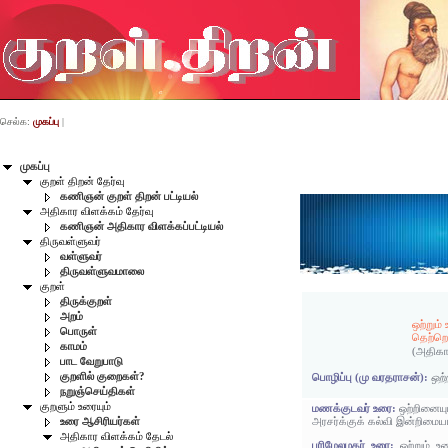
செல்க:
முகப்பு
|
முகப்பு
குறள் திறன் தேர்வு
கணிஞன் குறள் திறன் பட்டியல்
அதிகார விளக்கம் தேர்வு
கணிஞன் அதிகார விளக்கப்பட்டியல்
திருவள்ளுவர்
வள்ளுவர்
திருவள்ளுவமாலை
குறள்
திருக்குறள்
அறம்
ஒற்றும
பொருள்
தெற்ற
காமம்
(அதிகா
பாட வேறுபாடு
குறளில் குறைகள்?
பொழிப்பு (மு வரதராசன்):
ஒற்
நறுஞ்செய்திகள்
குறளும் உரையும்
மணக்குடவர் உரை:
ஒற்றினைய
அரசர்க்குக் கல்வி இன்றிமை
உரை ஆசிரியர்கள்
அதிகார விளக்கம் தேடல்
பரிமேலழகர் உரை:
ஒற்றும் 