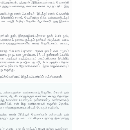
றித்துள்ளார்; ஒற்றரால் அறிந்தவைகளைக் கொண்டு
 நூலும் மன்னனது கண்கள் எனக் கருதப்படும். இது
வனிடத்து எனக் கொள்வர். 'இடத்து' எனக் கொண்டு
ரண்டும் சாலத் தெளிவுற்று நிற்க மன்னவனிடத்து'
ாக மாற்றி அறியும் தெளிவு ஆள்வோரிடத்து இருக்க
ரசியல் நூல், இறைவழிபாட்டிற்கான நூல், போர் நூல்,
ற பலவகைத் துறைகளுக்கும் நூல்கள் இருந்தன. களவு
க்கும் ஒற்றுநூல்களையே எனத் தெளியலாம். உளவும்,
கொள்ளாத சில படைப்புகளை. அவை புலவர் என சமூகம்
ையவை தூது, உலா முதலியன. 17, 18 நூற்றாண்டுகளில்
 மறுத்துச் சுதந்திரமாகப் பாடப்படுபவை. இவற்றில்
சாரமாகக் கூறப்படும். தடாரி, டேப் முதலிய தோல்
ோயில் நிர்வாக அதிகாரிகளைப் பற்றிய ஊழல்களையும்
து கருத்து.
்வதில் தெளிவாய் இருக்கவேண்டும் ஆட்சியாளன்.
து, மன்னவனுக்கு கண்களாகத் தெளிக, அரசன் தன்
க, ஆட்சியாளனுக்குக் கண்கள் என்று தெளிதல்
ெரிந்து கொள்ள வேண்டும், தன்னிரண்டு கண்களாகத்
ண்டும், தன் இரு கண்களாகக் கருதித் தெளிவு
க என்றவாறு உரையாளர்கள் பொருள் கூறினர்.
றென்க எனப் பிரித்துக் கொண்டால் மன்னவன் தன்
ும் நூல் நயமாய் மாட்சியுடையதாய்த் திகழ்கிறது
ம்) அழிவு வராமற் காக்கும் வேலி என்று சொல்லுக.