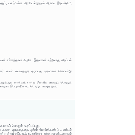
னும், புகழ்மிக்க அரசியல்நூலும் ஆகிய இரண்டும்',
ென் எச்சத்தான் அறிக. இதனான் ஒற்றினது சிறப்புக்
கர் 'கண் என்பதற்கு ஏழாவது உருபாகக் கொண்டு
வனுக்குக் கண்கள் என்று தெளிக என்றும் பொருள்
றபடி இப்பகுதிக்குப் பொருள் உரைத்தனர்.
ையாகப் பொருள் கூறப்பட்டது.
ிலே காண முடியாததை ஒற்றர் போய்க்கண்டு அவரிடம்
 என்றும் இப்பாடல் கூறுகிறது; இந்த இரண்டனையும்