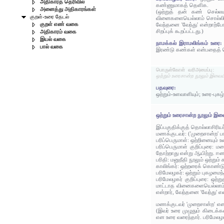
அதிகாரத் தெரிவில்
கண்ணுமாகத் தெளிக.
அனைத்து அதிகாரங்கள்
(ஒற்றுத் தன் கண் செல்லம
குறள்-உரை தேடல்
வினைகளையெல்லாம் சொல்லி 
குறள் எண் வகை
வேந்தனை 'வேந்து' என்றாற்ப
சிறப்புக் கூறப்பட்டது.)
அதிகாரம் வகை
இயல் வகை
நாமக்கல் இராமலிங்கம் உரை
பால் வகை
இரண்டு கண்கள் என்பதைத் 
பொருள்கோள் வரிஅமைப்பு:
ஒற்றும் உரைசான்ற நூலும் இவை
பதவுரை:
ஒற்றும்-உளவாளியும்; உரை-பு
ஒற்றும் உரைசான்ற நூலும் இவ
இப்பகுதிக்குத் தொல்லாசிரிய
மணக்குடவர்: ('முறைசான்ற' ப
பரிப்பெருமாள்: ஒற்றினையும்
பரிப்பெருமாள் குறிப்புர
தோற்றாது என்று ஆயிற்று. ஈண்
பரிதி: மனுநீதி நூலும் ஒற்றும் க
காலிங்கர்: ஒற்றரைக் கொண்ட
பரிமேலழகர்: ஒற்றும் புகழம
பரிமேலழகர் குறிப்புரை: ஒற்
மாட்டாத வினைகளையெல்லாம்
என்றார், வேந்தனை 'வேந்து' எ
மணக்குடவர் 'முறைசான்ற' எனப
(இவர் உரை முழுதும் கிடைக்க
என உரை வரைந்தார். பரிமேலழக