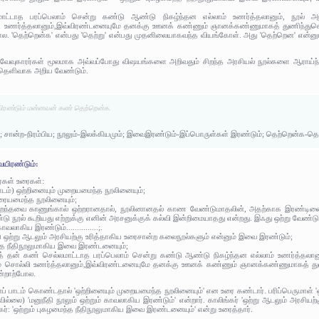
ாட்டாத பரப்பெலாம் சென்று கண்டு ஆண்டு நிகழ்ந்தன எல்லாம் உணர்த்தலானும், நூல் அந்நி
உணர்த்தலானும்,இவ்விரண்டனையுமே தனக்கு ஊனக் கண்ணும் ஞானக்கண்ணுமாகத் துணிந்துகொண்ட
ோல. 'தெற்றென்க' என்பது 'தெற்று' என்பது முதனிலையாகவந்த வியங்கோள். அது 'தெற்றென' என்
:
வேவுகாரர்கள் மூலமாக அவ்வப்போது விஷயங்களை அறிவதும் சிறந்த அரசியல் நூல்களை ஆராய்
தெளிவாக அறிய வேண்டும்.
யிரண்டும் மன்னவன் கண் தெற்றென்க.
கழ்; சான்ற-நிரம்பிய; நூலும்-இலக்கியமும்; இவைஇரண்டும்-இப்பொருள்கள் இரண்டும்; தெற்றென்க-த
ையிரண்டும்:
ர்கள் உரைகள்:
ாடம்) ஒற்றினையும் முறையமைந்த நூலினையும்;
 உரையமைந்த நூலினையும்;
ை: மறைந்தவை காணுங்கால் ஒற்றரானதால், நூலினானதல் காண வேண்டுமாதலின், அதற்காக இரண்ட
டு நூல் கூறியது எற்றுக்கு எனின் அரசனுக்குக் கல்வி இன்றிமையாதது என்றது. இஃது ஒற்று வேண்டும
ாவலாகிய இரண்டும்...............;.
ு ஒற்று ஆடலும் அரசியற்கு உரித்தாகிய உரைசான்ற கலைநூல்களும் என்னும் இவை இரண்டும்;
ைந்த நீதிநூலுமாகிய இவை இரண்டனையும்;
றுத் தன் கண் செல்லமாட்டாத பரப்பெலாம் சென்று கண்டு ஆண்டு நிகழ்ந்தன எல்லாம் உணர்த்தலானும
 சொல்லி உணர்த்தலானும்,இவ்விரண்டனையுமே தனக்கு ஊனக் கண்ணும் ஞானக்கண்ணுமாகத் துணி
ன்றாற்போல.
் பாடம் கொண்டதால் 'ஒற்றினையும் முறையமைந்த நூலினையும்' என உரை கண்டார். பரிப்பெருமாள் 'ஒ
வில்லை) 'மனுநீதி நூலும் ஒற்றும் காவலாகிய இரண்டும்' என்றார். காலிங்கர் 'ஒற்று ஆடலும் அரசிய
ர்: 'ஒற்றும் புகழமைந்த நீதிநூலுமாகிய இவை இரண்டனையும்' என்று உரைத்தார்.