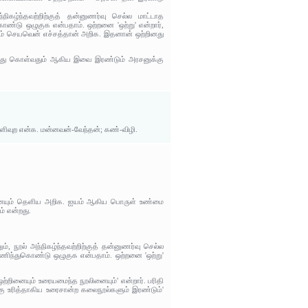
கழ்ந்தவற்றிற்குத் தன்னுணர்வு செல்ல மாட்டாத
ு ஒழுகுக என்பதாம். ஒற்றனை 'ஒற்று' என்றார்,
னும் செயவென் எச்சத்தான் அறிக. இதனான் ஒற்றினது
ந்து கொள்வதும் ஆகிய இவை இரண்டும் அரசனுக்கு
ெளிவுற என்க. மன்னவன்-வேந்தன்; கண்-விழி.
ினையும் தெளிய அறிக. ஐயம் ஆகிய பொருள் உண்மை
் என்றது.
், நூல் அந்நிகழ்ந்தவற்றிற்குத் தன்னுணர்வு செல்ல
ந்துகொண்டு ஒழுகுக என்பதாம். ஒற்றனை 'ஒற்று'
ற்றினையும் உரையமைந்த நூலினையும்' என்றார். பரிதி
ற்கு உரித்தாகிய உரைசான்ற கலைநூல்களும் இரண்டும்'