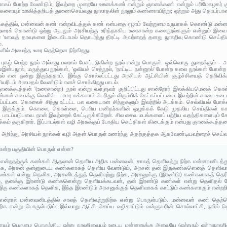
கப் போற்ற வேண்டும்; இவற்றை முறையே ஊனக்கண் என்றும் ஞானக்கண் என்றும் பரிமேலழகர் கு
ளையும் ஊகித்தறியத் துணைசெய்வது நூலாதலின் நூலும் கண்ணாயிற்று; ஒற்றும் அது தொடர்பான
்தில், மன்னவன் கண் என்றவிடத்துக் கண் என்பதை ஏழாம் வேற்றுமை உருபாகக் கொண்டு மன்ன
்றரைக் கொண்டு ஒற்று ஆடலும் அரசியற்கு உரித்தாகிய உரைசான்ற கலைநூல்களும் என்னும் இவை இ
'உளவுத் தரவுகளை இடைவிடாமல் தொடர்ந்து திரட்டி அவற்றைத் தனது நூலறிவு கொண்டு செய்திய
்.
ுளில் அமைந்த உரை தெற்றென நிற்கிறது.
் புகழ் பெற்ற நூல் அல்லது பலரால் பேசப்படுகின்ற நூல் என்று பொருள். ஒவ்வொரு துறைக்கும் - அ
்பநூல், மருத்துவ நூல்கள், 'ஓவியச் செந்நூல், 'நாட்டிய நன்னூல்' போன்ற கலை நூல்கள் போன்
ூல் என ஒன்று இருந்ததாம். இங்கு சொல்லப்பட்டது அரசியல் ஆட்சியின் சூழ்ச்சியைத் தெரிவி
ியரிடம் அமைதல் வேண்டும் எனச் சொல்கிறது பாடல்.
ஞானக்கூத்தன் '(உரைசான்ற) நூல் என்று வள்ளுவர் குறிப்பிட்டது சான்றோர் இலக்கியமெனக் 
ன்னன் சபைக்கு வெளியே பாமர மக்களால் பெரிதும் விரும்பிக் கேட்கப்பட்டவை. இவற்றின் சாயை உட
்பட்டன. கொலைச் சிந்து உட்பட்ட பல வகையான சிந்துகளும் இவற்றில் அடக்கம். செவ்வியல் போக்கை
்பி இருக்கும். கொலை, கொள்ளை, பெரிய மனிதர்களின் ஒழுக்கக் கேடு முதலிய செய்திகள் கார
பாடப்படுபவை. நான் இவற்றைக் கேட்டிருக்கிறேன். சில சைவ மடங்களைப் பற்றிய வதந்திகளையும் க
்கம் தருகிறார். இப்பாடல்கள் வழி அரசுக்குப் போதிய செய்திகள் கிடைக்கும் என்பது ஞானக்கூத்தன
்பதை அறிந்து, அரசியல் நூல்கள் வழி அதன் பொருள் உணர்ந்து அதற்குத்தக ஆகவேண்டியவற்றைச் செய
என்ற பகுதியின் பொருள் என்ன?
 என்றதற்குக் கண்கள் ஆதலான் தெளிய அறிக மன்னவன், சாலத் தெளிவுற்று நிற்க மன்னவனிடத்
க, அரசன் தன்னுடைய கண்களாகத் தெளிய வேண்டும், அரசன் தன் இருகண்களெனத் தெளிவானா
கண்கள் என்று தெளிக, அரசனிடத்துத் தெளிவுற்று நிற்க, அரசனுக்கு (இரண்டு) கண்களாகத் த
், தனக்கு இரண்டு கண்களென்று தெளியக்கடவன், தன் இரண்டு கண்கள் என்று தெளிதல் வே
ரு கண்களாகத் தெளிக, இந்த இரண்டும் அரசனுக்குத் தெளிவாகக் காட்டும் கண்களாகும் என்றறி
்றால் மன்னவனிடத்தில் சாலத் தெளிவுற்றுநிற்க என்று பொருள்படும். மன்னவன் கண் தெற்
ன்று பொருள்படும். இவ்வாறு ஆட்சி செய்ய வழிகாட்டும் வள்ளுவரின் சொல்லாட்சி, நவில் தொற
ும் பெருமை பொருந்திய ஒற்று நூலறிவையும் உடைய மன்னனுக்கு அவையே (ஒற்றரும் ஒற்றுநூலறிவு