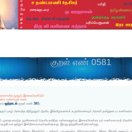
குறள் எண் 0581
் உரைசான்ற நூலும் இவையிரண்டும்
ென்க மன்னவன் கண்
ஒற்றாடல்
581
ரம்:
குறள் எண்:
)
றரும் புகழ் அமைந்த நீதிநூலும் ஆகிய இவ்விருவகைக் கருவிகளையும் அரசன் தன்னுடைய கண்களா
ும் முறையமைந்த நூலினையும் தெளியவறிந்த மன்னவனுக்கு இவையிரண்டையும் கண்களாகத் தெளி
யாததுபோல ஒற்றும் இன்றிமையாததென்றவாறு. இஃது ஒற்றுவேண்டுமென்றது.
உரைசான்ற நூலும் இவை இரண்டும் - ஒற்றும் புகழமைந்த நீதிநூலுமாகிய இவை இரண்டனையும