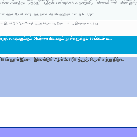
்தல்-வேலி அமைத்தல். (தெத்துப் பிடித்தல்) என வழக்கில் கூறுவதுண்டு. மன்னவன் கண்-மன்னவனுக்கு
்பதற்கு ஆட்சியாளரிடத்து நன்கு தெளிவுற்றுநிற்க என்பது பொருள்.
வை இரண்டும் ஆள்வோரிடத்துத் தெளிவுற நிற்க என்பது இக்குறட்கருத்து.
ற்றுத் தரவுகளுக்கும் அவற்றை விளக்கும் நூல்களுக்கும் சிறப்பிடம் உள.
ியல் நூல் இவை இரண்டும் ஆள்வோரிடத்துத் தெளிவுற்று நிற்க.