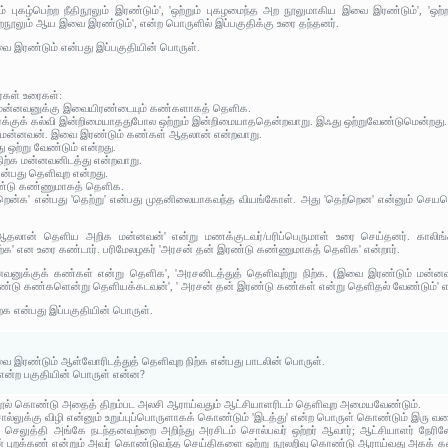
 புகழ்பெற்ற நீதிநூலும் இரண்டும்', 'ஒற்றும் புகழமைந்த அற நூலுமாகிய இவை இரண்டும்', 'ஒற்ற
அறநூலும் ஆய இவை இரண்டும்', என்ற பொருளில் இப்பகுதிக்கு உரை தந்தனர்.
வை இரண்டும் என்பது இப்பகுதியின் பொருள்.
ர்கள் உரைகள்:
 மன்னவனுக்கு இவையிரண்டையும் கண்களாகத் தெளிக.
சர்க்குக் கல்வி இன்றிமையாததுபோல ஒற்றும் இன்றிமையாததென்றவாறு. இஃது ஒற்றுவேண்டுமென்றது.
க மன்னவன். இவை இரண்டும் கண்கள் ஆதலான் என்றவாறு.
து ஒற்று வேண்டும் என்றது.
 நிற்க மன்னவனிடத்து என்றவாறு.
 என்பது தெளிவுற என்றது.
ண்டு கண்ணுமாகத் தெளிக.
ெற்றென்க' என்பது 'தெற்று' என்பது முதனிலையாகவந்த வியங்கோள். அது 'தெற்றென' என்னும் செயவ
லான் தெளிய அறிக மன்னவன்' என்று மணக்குடவர்/பரிப்பெருமாள் உரை செய்தனர். காலிங்
ிற்க' என உரை கண்டார். பரிமேலழகர் 'அரசன் தன் இரண்டு கண்ணுமாகத் தெளிக' என்றார்.
வனுக்குக் கண்கள் என்று தெளிக', 'அரசனிடத்துத் தெளிவுற்று நிற்க. (இவை இரண்டும் மன்ன
இரண்டு கண்களென்று தெளியக்கடவன்', ' அரசன் தன் இரண்டு கண்கள் என்று தெளிதல் வேண்டும்' என்
்க என்பது இப்பகுதியின் பொருள்.
வை இரண்டும் ஆள்வோரிடத்துத் தெளிவுற நிற்க என்பது பாடலின் பொருள்.
என்ற பகுதியின் பொருள் என்ன?
 நூல் கொண்டு அதைத் திறம்பட அலசி ஆராய்வதும் ஆட்சியாளரிடம் தெளிவுற அமையவேண்டும்.
்லுக்கு விழி என்னும் உறுப்புப்பொருளாகக் கொண்டும் 'இடத்து' என்ற பொருள் கொண்டும் இரு வக
் செலுத்தி அங்கே நடந்தனவற்றை அறிந்து அரசிடம் சொல்பவர் ஒற்றர் ஆவார்; ஆட்சியாளர் நேர
ன் புறக்கண் என்றும் அவர் கொண்டுவந்த செய்திகளை ஒற்று நூலறிவு கொண்டு ஆராய்வது அகக் கண்