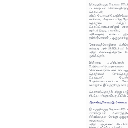
இப்பகுதிக்குத் தொல்லாசிரிய
மணக்குடவர்: கொலைத்தொழ
கொடியன்;
பரிதி: கொலைத்தொழிற் மேலா
காலிங்கர்: அதனைப் பிறர் ந
தொழிலை என்றும்
கொடுவினையாளரினும் சாலக
துன்பத்திற்கு: சால-மிக]
பரிமேலழகர்: பகைமை பற்ற
தம்மேற்கொண்டு ஒழுகுவாரின
'கொலைத்தொழிலை மேற்கொ
என்றபடி பழம் ஆசிரியர்கள் இ
பரிதி கொலைத்தொழில் ம
குறிக்கிறார்.
இன்றைய ஆசிரியர்கள
மேற்கொண்டொழுகுவானை
'கொலைகாரர்களைக் காட்டில
தொழிலைச் செய்தொழுகுவ
கொடியன்', 'கொல
மேற்கொண்டாரைவிடக் கொ
பொருளில் இப்பகுதிக்கு உரை 
கொலைத்தொழில் புரிந்து வாழ்
தீயதே என்பது இப்பகுதியின் 
அலைமேற்கொண்டு அல்லவை செ
இப்பகுதிக்குத் தொல்லாசிரிய
மணக்குடவர்: அலைத்தற
நீதியல்லாதன செய்து ஒழுகு
வருத்துதல்]
பரிதி: குடிகளை மிடைசெய
[மிடைசெய்யும்-வருத்தும்]