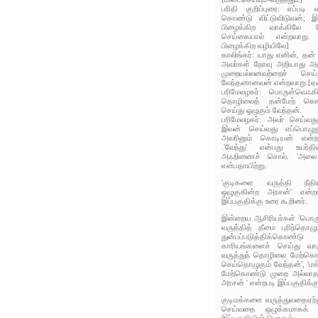
பரிதி குறிப்புரை: எப்படி 
கொண்டு விட்டுவிடுவன்; 
பிழைக்கிற வாக்கிலே 
செய்கையால் என்றவாறு. 
பிழைக்கிற வழியிலே]
காலிங்கர்: யாது எனின், தன்
அவர்கள் நோவு அறியாது 
முறையல்லனவற்றைச் செய
வேந்தனானவன் என்றவாறு.[ஏன
பரிமேலழகர்: பொருள்வெஃக
தொழிலைத் தன்மேற் கொண
செய்து ஒழுகும் வேந்தன்.
பரிமேலழகர்: அவர் செய்வத
இவன் செய்வது எப்பொழுதும்
அவரினும் கொடியன் என்றார
.'வேந்து' என்பது உயர்
அஃறிணைச் சொல். 'அலை 
என்பதாயிற்று.
'குடிகளை வருத்தி நீதி
ஒழுகுகின்ற அரசன்' என்ற
இப்பகுதிக்கு உரை கூறினர்.
இன்றைய ஆசிரியர்கள் 'பொரு
வருத்தித் தீமை புரிந்தொழு
துன்பப்படுத்திக்கொண்
காரியங்களைச் செய்து வாழ
வருத்துந் தொழிலை மேற்கொண
செய்தொழுகும் வேந்தன்', '
மேற்கொண்டு முறை அல்லாத
அரசன் ' என்றபடி இப்பகுதிக்க
குடிமக்களை வருத்துவதைஏற்
செய்வதை ஒழுக்கமாகக்