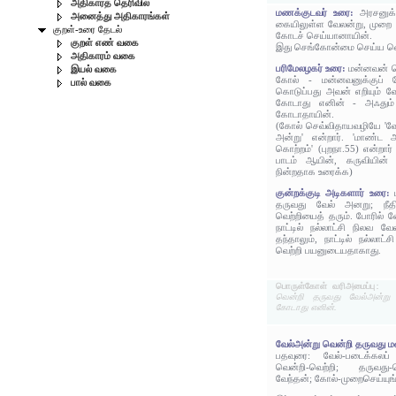
அதிகாரத் தெரிவில்
மணக்குடவர் உரை:
அரசனுக்
அனைத்து அதிகாரங்கள்
கையிலுள்ள வேலன்று, முறை
குறள்-உரை தேடல்
கோடச் செய்யானாயின்.
குறள் எண் வகை
இது செங்கோன்மை செய்ய வெற
அதிகாரம் வகை
பரிமேலழகர் உரை:
மன்னவன் வ
இயல் வகை
கோல் - மன்னவனுக்குப் 
பால் வகை
கொடுப்பது அவன் எறியும் வ
கோடாது எனின் - அஃதும் 
கோடாதாயின்.
(கோல் செவ்விதாயவழியே 'வேல்
அன்று' என்றார். 'மாண்ட 
கொற்றம்' (புறநா.55) என்றார்
பாடம் ஆயின், கருவியின்
நின்றதாக உரைக்க)
குன்றக்குடி அடிகளார் உரை:
தருவது வேல் அனறு; நீத
வெற்றியைத் தரும். போரில் 
நாட்டில் நல்லாட்சி நிலவ வ
தந்தாலும், நாட்டில் நல்லா
வெற்றி பயனுடையதாகாது.
பொருள்கோள் வரிஅமைப்பு:
வென்றி தருவது வேல்அன்று
கோடாது எனின்.
வேல்அன்று வென்றி தருவது 
பதவுரை: வேல்-படைக்கலப
வென்றி-வெற்றி; தருவது
வேந்தன்; கோல்-முறைசெய்யுங