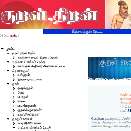
இத்தளத்துள் தேட...
செல்க:
முகப்பு
|
முகப்பு
குறள் திறன் தேர்வு
கணிஞன் குறள் திறன் பட்டியல்
குறள் எ
அதிகார விளக்கம் தேர்வு
கணிஞன் அதிகார விளக்கப்பட்டியல்
திருவள்ளுவர்
வள்ளுவர்
திருவள்ளுவமாலை
குறள்
திருக்குறள்
அறம்
வேல்அன
பொருள்
மன்னவ
காமம்
கோல்அத
பாட வேறுபாடு
(அதிகா
குறளில் குறைகள்?
5
எண்:
நறுஞ்செய்திகள்
பொழிப்பு:
ஒருவனுக்கு வெற்றி 
குறளும் உரையும்
அன்று; அரசனுடைய செங்கோ
உரை ஆசிரியர்கள்
அச்செங்கோலும் கோணாதிருக
அதிகார விளக்கம் தேடல்