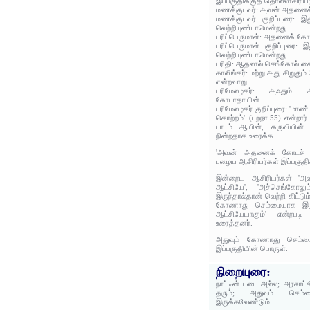
இப்பகுதிக்குத் தொல்லாசிரிய
மணக்குடவர்: அவன் அதனைக்
மணக்குடவர் குறிப்புரை:
வெற்றியுண்டாமென்றது.
பரிப்பெருமாள்: அதனைக் கோ
பரிப்பெருமாள் குறிப்புரை
வெற்றியுண்டாமென்றது.
பரிதி: ஆதலால் செங்கோல் க
காலிங்கர்: மற்று அது சிறுது
என்றவாறு.
பரிமேலழகர்: அஃதும் அப
கோடாதாயின்.
பரிமேலழகர் குறிப்புரை: 'மா
கொற்றம்' (புறநா.55) என்றார்
பாடம் ஆயின், கருவியின்
நின்றதாக உரைக்க.
'அவன் அதனைக் கோடச் செ
பழைய ஆசிரியர்கள் இப்பகுதிக
இன்றைய ஆசிரியர்கள் 'அ
ஆட்சியே', 'அச்செங்கோல
இருந்தால்தான் வெற்றி கிட்
கோணாது செம்மையாக இருப
ஆட்சியேயாகும்' என்றபடி 
உரைத்தனர்.
அதுவும் கோணாது செம்மை
இப்பகுதியின் பொருள்.
நிறையுரை:
நாட்டின் படை அல்ல; அரசாட்
தரும்; அதுவும் செம்மை
இருக்கவேண்டும்.