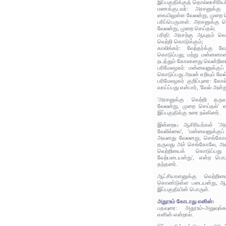
இப்பகுதிக்குத் தொல்லாசிரிய
மணக்குடவர்: அரசனுக்கு
கையிலுள்ள வேலன்று, முறை ச
பரிப்பெருமாள்: அரசனுக்கு
வேலன்று, முறை செய்தல்;
பரிதி: அரசற்கு ஆயுதம் வ
வெற்றி கொடுக்கும்;
காலிங்கர்: வேந்தர்க்கு
கொடுப்பது; மற்று மன்னனா
நடத்தும் கோலானது வென்றியை
பரிமேலழகர்: மன்னவனுக்குப
கொடுப்பது அவன் எறியும் வேல
பரிமேலழகர் குறிப்புரை: கோ
வாய்ப்பது என்பார், 'வேல் அன்று
'அரசனுக்கு வெற்றி தர
வேலன்று, முறை செய்தல்' எ
இப்பகுதிக்கு உரை நல்கினர்.
இன்றைய ஆசிரியர்கள் 'அர
வேலில்லை', 'மன்னவனுக்குப
அவனது வேலனறு; செங்கோலாக
தருவது அச் செங்கோலே, அவன
வெற்றியைக் கொடுப்ப
வேற்படையன்று', என்ற பொர
தந்தனர்.
ஆட்சியாளனுக்கு வெற்றி
கொண்டுள்ள படையன்று, ஆட்
இப்பகுதியின் பொருள்.
அதூஉம் கோடாது எனின்:
பதவுரை: அதூஉம்-அதுவுங
எனின்-என்றால்.