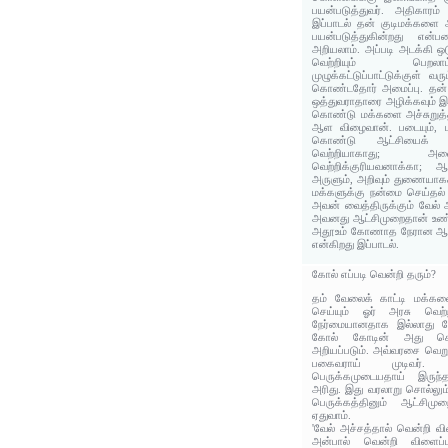
பயன்படுத்துவர். அதிகார
இப்பாடல் தன் குடிமக்களை
பயன்படுத்துகின்றது என
அறியலாம். அப்படி அடக்கி ஒ
வெற்றியும் பெற
முழுக்கட்டுப்பாட்டுக்குள் வ
கொண்டதோர் அமைப்பு. தன் 
ஒத்துவராதாரை அழிக்கவும் 
கொண்டு மக்களை அச்சுறுத்தி
ஆள விழைவான். படையும், ப
கொண்டு ஆட்சியைக் கா
வெற்றியாகாது; 
வெற்றிக்குரியவனாக்கா; ஆ
அருளும், அறிவும் துணையாக
மக்களுக்கு நன்மை செய்தல் 
அவன் வைத்திருக்கும் வேல் 
அவனது ஆட்சிமுறைதான் உண்
அதூஉம் கோணாத நேரான ஆட்
என்கிறது இப்பாடல்.
கோல் எப்படி வென்றி தரும்?
தம் வேலைக் காட்டி மக்களை
செய்யும் ஓர் அரசு வெற
நேர்மையானதாக இல்லாது 
கோல் கோடின் அது க
அறியப்படும். அவ்வரசை வெறு
பகைவராய் முடிவர்.
பெருக்கமுடையதாய் இருந்த
அரிது. இது வரலாறு சொல்லு
பெருக்கத்தினும் ஆட்சிமுற
ஏதுவாம்.
'வேல் அச்சத்தால் வென்றி
அன்பால் வென்றி விளைப்