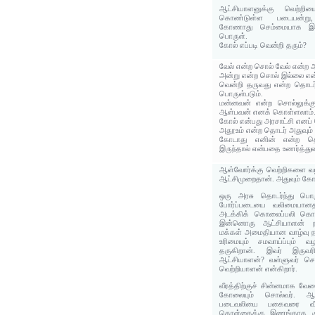
ஆட்சியாளனுக்கு வெற்றி
கொண்டுள்ள படையன்று,
கோணாது செம்மையாக இருப
பொருள்.
கோல் எப்படி வென்றி தரும்?
வேல் என்ற சொல் வேல் என்ற 
அன்று என்ற சொல் இல்லை என்
வென்றி தருவது என்ற தொடர்
பொருள்படும்.
மன்னவன் என்ற சொல்லுக்க
ஆள்பவன் எனக் கொள்ளலாம்
கோல் என்பது அரசாட்சி எனப்
அதூஉம் என்ற தொடர் அதுவும் 
கோடாது எனின் என்ற 
இருந்தால் என்பதை உணர்த்துவ
ஆள்வோர்க்கு வெற்றிகளை வழ
ஆட்சிமுறைதான். அதுவும் க
ஒரு அரசு தொடர்ந்து பொர
போர்ப்படையை வலிமையானத
அடக்கிக் கொலைப்பலி கொடு
இன்னொரு ஆட்சியாளன் நா
மக்கள் அமைதியான வாழ்வு நட
உரிமையும் சமவாய்ப்பும் 
தருகிறான். இவர் இருவர
ஆட்சியாளன்? வள்ளுவர் ச
வெற்றியாளன் என்கிறார்.
வீரத்திற்குச் சின்னமாக வேல
கோலையும் சொல்வர். ஆட்
படைவலியை பகைவரை வீ
கொள்கைக்கு இணங்காத கு