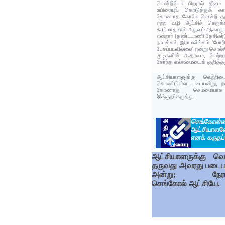
வென்றியோ பிறரால் தீமை வந
உயிரையுங் கொடுத்துக் கா
கோணாத கோலே வென்றி தருவ
ஏற்ற வழி ஆட்சிச் செருக
கூடுமாதலால் அதுவும் ஆகாது
என்றார் (தண்டபாணி தேசிகர்)
நாமக்கல் இராமலிங்கம் 'போரி
பேசப்படவில்லை' என்று சொல்
குடிகளின் ஆதரவும, வேற்றரச
சேர்ந்த வல்லமையைக் குறித்தது
ஆட்சியாளனுக்கு வெற்றி
கொண்டுள்ள படையன்று, நல்ல
கோணாது செம்மையாக 
இக்குறட்கருத்து.
செங்கோன்
ஆட்சியாள
எனக் கருதப்
ஆட்சியாளருக்கு வெற
தருவது அவரது படைப
அன்று; நேர
செங்கோல் ஆட்சியே.