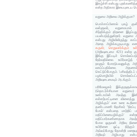
இகழ்ச்சி என்பது புறக்கணித
என்ற அதிகார இயைபுடைய பொர
வறுமை அறிவை அழிக்குமா?
பொச்சாப்பினால் புகழ் கு
வள்ளுவர், வறுமையால் து
சிந்திக்கும் திறனை இழப்
பயன்படுத்துகிறார். வறுமை
என்பது அழிவிலிருந்து காப
அதை அழிக்கமுடியாது 
கருவி; செறுவார்க்கும் 
(அறிவுடைமை 421) என்ற குற
இங்கு இப்படிச் சொல்லப்பட
நேர்வதில்லை. உயிர்வாழ்
நாளும் போரடுபவனுக்கு அற
வாய்ப்பதில்லை. அத
கெட்டுப்போகும். 'பசிவந்திடப்
பழமொழியில் சொல்லப்பட
அறிவுடைமையும் அடங்கும்.
பரிமேலழகர் இக்குறளுக்கா
(தொடர்ச்சியான வறுமை)
உண்டாயின் அவற்கு இளிவ
எள்ளற்பாட்டினை விளைத்து
அழிக்கும்' என உரை கூறினா
தண்டபாணி தேசிகர் ''நிரப்
போல்' என்பதை மாற்றிப் ப
மதிப்பினையழிக்கும்' என
மதிப்பார்கண்ணதாக அவற்ற
போல ஒருவன் அறிவு நினைப்
உயிரினை ஒட்டி நிற்கு
அவ்வப்போது தோன்றி மறையும
அறிவும் அழியாது என்ப