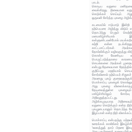
பாடல்.
கொடிய வறுமை மனிதன
வைக்கிறது. நிலையான வற
கெடுக்கச் செய்யும். அது
ஒருவன் சேர்த்த புகழை அழிக்க
கடமையில் ஈடுபாடு இன்றி 
நற்பெயரை அழித்து விடும் எ
தொடர்ந்து பெறும் வெற்ற
மனமகிழ்ச்சியால் இ
கள்ளுண்டவன்போல் மயக்கநில
சுற்றி என்ன நடக்கிற
காட்டமாட்டார்கள். அவர
தோல்விக்கும் வழிவகுத்து வி
கொள்ள வேண்டிய வழிக
பொருட்படுத்தாமை காரண
செயல்களை அவர்கள் முறையா
என்பது தேவையான நேரத்தில்
குறிப்பது. மறதியால் செய
சோர்வினால் நற்பெயர் சிறுகச
அவனது புகழ் குறைவதற்கு
பொச்சாப்பு புகழைக் கொல்லும
அது புகழை விளைக்காதது
தேடிவைத்துள்ள புகழையும
மகிழ்ச்சியிலும் சோர்
அறிவுறுத்தப்பட்டது.
அழிக்கமுடியாத அறிவைய
வறுமை கெடுக்கும் என்ற நீத
புகழுடையானும் தொடர்ந்த ச
இழப்பான் என்ற நீதி விளக்கப்ப
பொச்சாப்பு என்பதற்கு மற்ற
உரைக்கக் காலிங்கர் இகழ்ச
'உலகத்துத் தாம் பிறரை இகழ
அது புகழினைத் தலையழிக்கும்