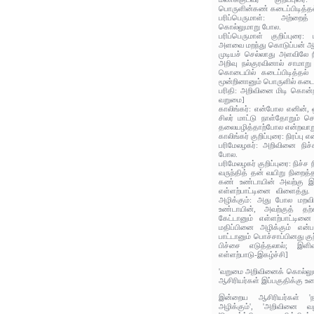
பொருளின்கண் கடைப்பிடித்தல்
பரிப்பெருமாள்: அற்றை
கொல்லுமாறு போல.
பரிப்பெருமாள் குறிப்புரை:
அளவை மறந்து கொடுப்பன் ஆய
முடியச் செல்லாது அளவிலே 
அறிவு நல்குரவினால் சாமாற
கொடையில் கடைப்பிடித்தல்
மூன்றினானும் பொருளில் கடைப்ப
பரிதி: அறிவினை மிடி கொன்ற
வறுமை]
காலிங்கர்: என்போல எனின்,
சிலர் மாட்டு நாள்தோறும் ச
தலையழித்தாற்போல என்றவாற
காலிங்கர் குறிப்புரை: நிரப்பு எ
பரிமேலழகர்: அறிவினை நிச்சம
போல.
பரிமேலழகர் குறிப்புரை: நிச்ச
வருந்தித் தன் வயிறு நிறைத
கண் உண்டாயின் அவற்கு இள
எள்ளற்பாட்டினை விளைத்து
அழிக்கும்: அது போல மறவி
உண்டாயின், அவற்குத் தற்
கேட்டானும் எள்ளற்பாட்டி
மதிப்பினை அழிக்கும் என்
பாட்டானும் பொச்சாப்பினது குற
பிச்சை எடுத்தலால்; இளிவ
எள்ளற்பாடு-இகழ்ச்சி]
'வறுமை அறிவினைக் கொல்லு
ஆசிரியர்கள் இப்பகுதிக்கு உர
இன்றைய ஆசிரியர்கள் '
அழிக்கும்', 'அறிவினை 