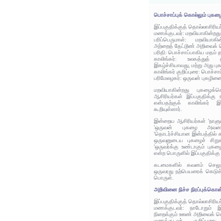
பொச்சாப்புக் கொல்லும் புகழ
இப்பகுதிக்குத் தொல்லாசிரிய
மணக்குடவர்: மறவியாகின்றது
பரிப்பெருமாள்: மறவியாகி
அற்றைத் தேட்டூண் அறிவைக்
பரிதி: பொச்சாப்பாகிய மதம் 
காலிங்கர்: உலகத்துத்
இகழ்ச்சியாவது, மற்று அது ப
காலிங்கர் குறிப்புரை: பொச்சா
பரிமேலழகர்: ஒருவன் புகழின
மறவியாகின்றது புகழைக்க
ஆசிரியர்கள் இப்பகுதிக்கு 
என்பதற்குக் காலிங்கர் 
கூறியுள்ளார்.
இன்றைய ஆசிரியர்கள் 'நாளும
'ஒருவன் புகழை அவனத
'தொடர்ச்சியான இன்பத்தில்
ஒருவனுடைய புகழைச் சிறுகச
'ஒருவர்க்கு உண்டாகும் புகழ
என்ற பொருளில் இப்பகுதிக்கு
கடமைகளில் கவனம் செலுத்
ஒருவரது நற்பெயரைக் கெடுக்
பொருள்.
அறிவினை நிச்ச நிரப்புக்கொன்
இப்பகுதிக்குத் தொல்லாசிரிய
மணக்குடவர்: நாடோறும் இ
நிறைக்கும் ஊண் அறிவைக் க
மணக்குடவர் குறிப்புர