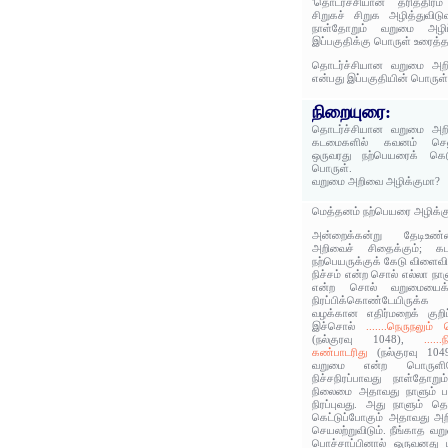
'தொடர்ச்சியான தரித்திர
சிறுகச் சிறுக அழித்துவி
நாள்தோறும் வறுமை அழிப
இப்பகுதிக்கு பொருள் உரைத்த
தொடர்ச்சியான வறுமை அறி
என்பது இப்பகுதியின் பொருள்
நிறையுரை:
தொடர்ச்சியான வறுமை அறி
கடமைகளில் கவனம் செலுத
ஒருவரது நற்பெயரைக் கெடு
பொருள்.
வறுமை அறிவை அழிக்குமா?
மெத்தனம் நற்பெயரை அழிக்கு
அன்றைக்கன்று தேடிஉண்
அறிவைச் சிதைக்கும்; கட
நற்பெயருக்குக் கேடு விளைவிக
நிச்சம் என்ற சொல் எல்லா நாள
என்ற சொல் வறுமையைக் க
நிரப்பிக்கொண்டேயிருக்
வழக்கான எதிர்மறைக் குறிப்ப
இச்சொல்
.......நெருநலும
(நல்குரவு 1048),
....
கண்பாடரிது
(நல்குரவு 1049
வறுமை என்ற பொருளிலே
நிச்சநிரப்பாவது நாள்தோறு
நிலைமை அதாவது நாளும் பா
நிரப்புவது. அது நாளும் த
கெட்டுப்போகும் அதாவது அறிவ
செயலற்றுவிடும். நீங்காத வ
பொச்சாப்பினால் ஒருவனது ப