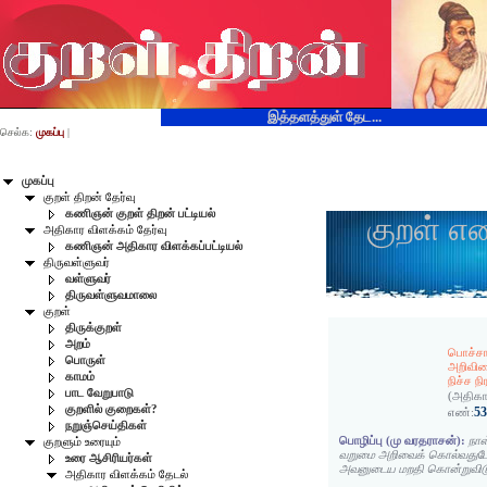
இத்தளத்துள் தேட...
செல்க:
முகப்பு
|
முகப்பு
குறள் திறன் தேர்வு
கணிஞன் குறள் திறன் பட்டியல்
குறள் எ
அதிகார விளக்கம் தேர்வு
கணிஞன் அதிகார விளக்கப்பட்டியல்
திருவள்ளுவர்
வள்ளுவர்
திருவள்ளுவமாலை
குறள்
திருக்குறள்
அறம்
பொச்சா
பொருள்
அறிவி
காமம்
நிச்ச ந
பாட வேறுபாடு
(அதிகா
குறளில் குறைகள்?
5
எண்:
நறுஞ்செய்திகள்
பொழிப்பு (மு வரதராசன்):
நாள
குறளும் உரையும்
வறுமை அறிவைக் கொல்வதுப
உரை ஆசிரியர்கள்
அவனுடைய மறதி கொன்றுவிடு
அதிகார விளக்கம் தேடல்