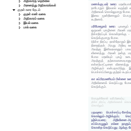
அதிகாரத் தெரிவில்
மணக்குடவர் உரை:
மறவியாக
அனைத்து அதிகாரங்கள்
நாடோறும் இரவால் வருந்தி 
குறள்-உரை தேடல்
அறிவைக் கொல்லுமாறு போல.
குறள் எண் வகை
இவை மூன்றினாலும் பொருள
அதிகாரம் வகை
கூறினார்.
இயல் வகை
பரிமேலழகர் உரை:
புகழைப் 
பால் வகை
ஒருவன் புகழினை அவன் மறவ
நிச்சநிரப்புக் கொன்றாங்கு -
கெடுக்குமாறு போல.
(நிச்ச நிரப்பு: நாள்தோறும் 
நிறைத்தல். அஃது அறிவு 
அவற்கு இளிவரவானும் பாவத
விளைத்து. அவன் நன்கு மத
போல மறவியும் புகழ் உட
அவற்குத் தற்காவாமையானும
எள்ளற்பாட்டினை விளைத்து
அழிக்கும் என்பதாயிற்று.
பொச்சாப்பினது குற்றம் கூறப்பட
கா சுப்பிரமணியம் பிள்ளை உ
அறிவினைக் கெடுப்பது போல
கெடுக்கும்.
பொருள்கோள் வரிஅமைப்பு:
நிச்ச நிரப்பு அறிவினைக் கொன
கொல்லும்.
பதவுரை: பொச்சாப்பு-சோர்வ
கொல்லும்-அழிக்கும்; கெட
நற்பெயரை; அறிவினை-அறி
எப்பொழுதும் எல்லா நாளும்,
கொன்ற-கெடுப்பது; ஆங்கு-