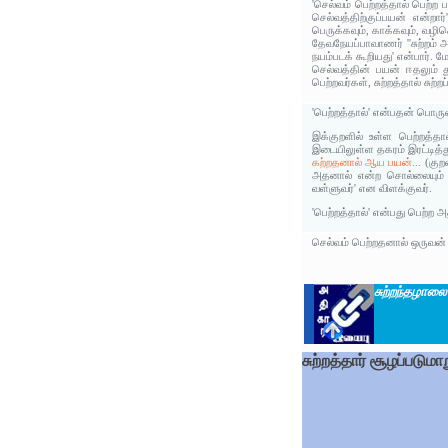
'செல்வம் பெற்றத்தால் பெற்
செல்வத்திற்குப்பயன் என்ற
பெருக்கவும், காக்கவும், வழ
தேவநேயப்பாவாணர் ''சுற்றம் அ
நயம்படக் கூறியது' என்பார். 
செல்வத்தின் பயன் ஈதலும் து
பெற்றவர்கள், சுற்றத்தால் சுற
'பெற்றத்தால்' என்பதன் பொரு
இக்குறளில் உள்ள பெற்றத்த
இடையிலுள்ள தகரம் இரட்டித்து
கற்றதனால் ஆய பயன்...
(குறள
அதனால் என்ற சொல்லையும் பெற
வள்ளுவர்' என விளக்குவர்.
'பெற்றத்தால்' என்பது பெற்ற 
செல்வம் பெற்றதனால் ஒருவன் ப
சுற்றந்தழாலை
சுற்றத்தார் சூழப்படு