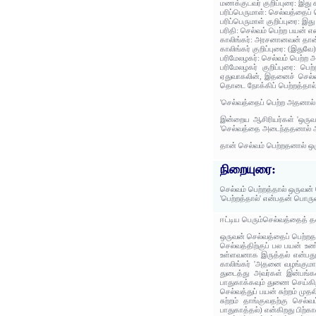
மணக்குடவர் குறிப்புரை: இது
பரிப்பெருமாள்: செல்வத்தைப
பரிப்பெருமாள் குறிப்புரை: இ
பரிதி: செல்வம் பெற்ற பயன் எ
காலிங்கர்: அரசனானவன் தான்
காலிங்கர் குறிப்புரை: (இதுவே
பரிமேலழகர்: செல்வம் பெற்ற
பரிமேலழகர் குறிப்புரை: 
ஏதுவாகலின், இதனைச் செல்வத்
தொடை நோக்கிப் பெற்றத்தால் 
'செல்வத்தைப் பெற்ற அதனால் 
இன்றைய ஆசிரியர்கள் 'ஒருவன
'செல்வத்தை அடைந்ததனால் அட
தான் செல்வம் பெற்றதனால் ஒர
நிறையுரை:
செல்வம் பெற்றத்தால் ஒருவன் 
'பெற்றத்தால்' என்பதன் பொரு
ஈட்டிய பெரும்செல்வத்தைத் த
ஒருவன் செல்வத்தைப் பெற்றத
செல்வத்திற்குப் பல பயன் உண்
உள்ளவனாக இருத்தல் என்பது. 
காலிங்கர் 'அதனை வழங்குமாறு
துடைத்து அவர்கள் இன்பங்கள்
பாதுகாக்கவும் துணை செய்கிறது
செல்வத்துப் பயன் சுற்றம் முத
சுற்றம் தாங்குவதற்கு செல
பாதுகாத்தல்) என்கிறது பிற்க