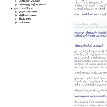
அதிகாரத் தெரிவில்
அதனைத் தழீஇ ஒழுகுதல்.
அனைத்து அதிகாரங்கள்
(பெற்ற என்பதனுள் அகரமும
குறள்-உரை தேடல்
செல்வத்திற்குப்பயன் என்றார்.
குறள் எண் வகை
வ சுப மாணிக்கம் உரை:
சுற்ற
அதிகாரம் வகை
இயல் வகை
பால் வகை
பொருள்கோள் வரிஅமைப்பு:
செல்வம் பெற்றத்தால் பெற்ற பயன் 
பதவுரை: சுற்றத்தால்-சுற்றத
பெற்றத்தால்-பெற்ற அதனால்;
சுற்றத்தாற் சுற்றப் படஒழுகல்:
இப்பகுதிக்குத் தொல்லாசிரிய
மணக்குடவர்: சுற்றத்தாராலே 
பரிப்பெருமாள்: சுற்றத்தாராலே
பரிதி: தொன்று தொட்டு வருகிற
காலிங்கர்: அங்ஙனம் சுற்றத்த
பரிமேலழகர்: தன் சுற்றத்தால
'சுற்றத்தாராலே சூழப்படும் வ
இன்றைய ஆசிரியர்கள் 'தன் சுற
கொள்வதே', 'சுற்றத்தாரால் த
என்ற பொருளில் இப்பகுதிக்கு
சுற்றத்தார் சூழப்படுமாறு செ
செல்வம்தான் பெற்றத்தால் பெ
இப்பகுதிக்குத் தொல்லாசிரிய
மணக்குடவர்: செல்வத்தைப் 