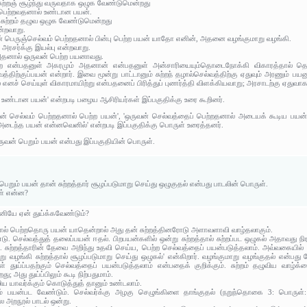
 சுற்றஞ் சூழ்ந்து வருவதாக ஒழுக வேண்டுமென்றது
் பெற்றவதனால் உண்டான பயன்.
து சுற்றம் தழுவ ஒழுக வேண்டுமென்றது
ன்றவாறு.
 பெருஞ்செல்வம் பெற்றதனால் பின்பு பெற்ற பயன் யாதோ எனின், அதனை வழங்குமாறு வழங்கி.
) அரசர்க்கு இயல்பு என்றவாறு.
 அதனால் ஒருவன் பெற்ற பயனாவது.
பெற்ற என்பதனுள் அகரமும் அதனான் என்பதனுள் அன்சாரியையும்தொடைநோக்கி விகாரத்தால் த
திற்குப்பயன் என்றார். இவை மூன்று பாட்டானும் சுற்றந் தழால்செல்வத்திற்கு ஏதுவும் அரணும் பயன
எனச் செய்யுள் விகாரமாயிற்று என்பதனைப் பிரித்துப் புணர்த்தி விளக்கியவாறு; அரசாடற்கு ஏது
உண்டான பயன்' என்றபடி பழைய ஆசிரியர்கள் இப்பகுதிக்கு உரை கூறினர்.
் செல்வம் பெற்றதனால் பெற்ற பயன்', 'ஒருவன் செல்வத்தைப் பெற்றதனால் அடையக் கூடிய பயன்'
ைந்த பயன் என்னவெனில்' என்றபடி இப்பகுதிக்கு பொருள் உரைத்தனர்.
ுவன் பெறும் பயன் என்பது இப்பகுதியின் பொருள்.
பெறும் பயன் தான் சுற்றத்தார் சூழப்படுமாறு செய்து ஒழுகுதல் என்பது பாடலின் பொருள்.
ள் என்ன?
னியே ஏன் துய்க்கவேண்டும்?
ால் பெற்றதொரு பயன் யாதென்றால் அது தன் சுற்றத்தினரோடு அளாவளாவி வாழ்தலாகும்.
டு. செல்வத்துத் தலைப்பயன் ஈதல். பிறபயன்களில் ஒன்று சுற்றத்தால் சுற்றப்பட ஒழுகல் அதாவது நிர
சுற்றத்தாரின் தேவை அறிந்து உதவி செய்ய, பெற்ற செல்வத்தைப் பயன்படுத்தலாம். அவ்வகையில் செ
 வழங்கி சுற்றத்தால் சூழப்படுமாறு செய்து ஒழுகல்' என்கிறார். வழங்குமாறு வழங்குதல் என்பது த
 துய்ப்பதற்கும் செல்வத்தைப் பயன்படுத்தலாம் என்பதைக் குறிக்கும். சுற்றம் தழுவிய வாழ்க்க
; அது துய்ப்பிலும் கூடி நிற்பதுமாம்.
லிய யாவர்க்கும் கொடுத்துத் தானும் உண்டலாம்.
்வம் பயன்பட வேண்டும். செல்வர்க்கு அழகு செழுங்கிளை தாங்குதல் (நறுந்தொகை 3: பொருள்
ால அறநூல் பாடல் ஒன்று.