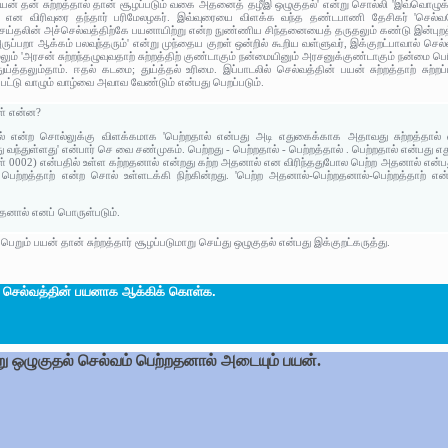
ற பயன் தன் சுற்றத்தால் தான் சூழப்படும் வகை அதனைத் தழீஇ ஒழுகுதல்' என்று சொல்லி 'இவ்வொழ
ார்' என விரிவுரை தந்தார் பரிமேலழகர். இவ்வுரையை விளக்க வந்த தண்டபாணி தேசிகர் 'செல
ிசெய்தலின் அச்செல்வத்திற்கே பயனாயிற்று என்ற நுண்ணிய சிந்தனையைத் தருதலும் கண்டு இன்புறத்த
ருப்பறா ஆக்கம் பலவுந்தரும்' என்று முந்தைய குறள் ஒன்றில் கூறிய வள்ளுவர், இக்குறட்பாவால் செல்
மேலும் 'அரசன் சுற்றந்தழுவுவதாற் சுற்றத்திற் குண்டாகும் நன்மையினும் அரசனுக்குண்டாகும் நன்மை பெ
ய்த்தலும்தாம். ஈதல் கடமை; துய்த்தல் உரிமை. இப்பாடலில் செல்வத்தின் பயன் சுற்றத்தாற் சுற்றப
்றப்பட்டு வாழும் வாழ்வை அவாவ வேண்டும் என்பது பெறப்படும்.
ள் என்ன?
ால் என்ற சொல்லுக்கு விளக்கமாக 'பெற்றதால் என்பது அடி எதுகைக்காக அதாவது சுற்றத்தால் 
 வந்துள்ளது' என்பார் செ வை சண்முகம். பெற்றது - பெற்றதால் - பெற்றத்தால் . பெற்றதால் என்பது எ
் 0002) என்பதில் உள்ள கற்றதனால் என்றது கற்ற அதனால் என விரிந்ததுபோல பெற்ற அதனால் என்பத
்றத்தாற் என்ற சொல் உள்ளடக்கி நிற்கின்றது. 'பெற்ற அதனால்-பெற்றதனால்-பெற்றத்தாற் என்று '
அதனால் எனப் பொருள்படும்.
ெறும் பயன் தான் சுற்றத்தார் சூழப்படுமாறு செய்து ஒழுகுதல் என்பது இக்குறட்கருத்து.
செல்வத்தின் பயனாக ஆக்கிக் கொள்க.
மாறு ஒழுகுதல் செல்வம் பெற்றதனால் அடையும் பயன்.