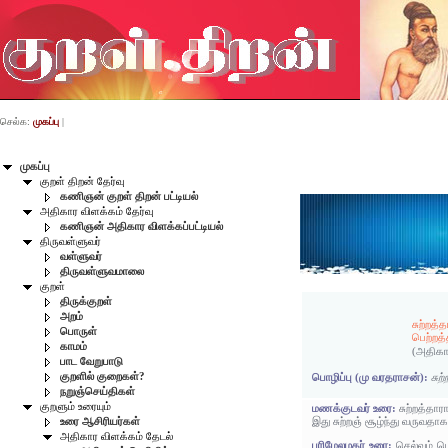
செல்க:
முகப்பு
|
முகப்பு
குறள் திறன் தேர்வு
கணிஞன் குறள் திறன் பட்டியல்
அதிகார விளக்கம் தேர்வு
கணிஞன் அதிகார விளக்கப்பட்டியல்
திருவள்ளுவர்
வள்ளுவர்
திருவள்ளுவமாலை
குறள்
திருக்குறள்
அறம்
சுற்றத்
பொருள்
பெற்றத்
காமம்
(அதிகா
பாட வேறுபாடு
குறளில் குறைகள்?
பொழிப்பு (மு வரதராசன்):
சுற
நறுஞ்செய்திகள்
குறளும் உரையும்
மணக்குடவர் உரை:
சுற்றத்தா
இது சுற்றஞ் சூழ்ந்து வருவத
உரை ஆசிரியர்கள்
அதிகார விளக்கம் தேடல்
பரிமேலழகர் உரை:
செல்வம் பெ