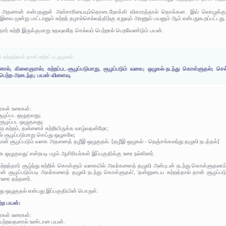
் அதனான் என்பதனுள் அன்சாரியையும்தொடைநோக்கி விகாரத்தால் தொக்கன. இவ் வொழுக்குப
 இவை மூன்று பாட்டானும் சுற்றந் தழால்செல்வத்திற்கு ஏதுவும் அரணும் பயனும் ஆம் என்பதுகூறப்பட்டது.
த்தார் சுற்றி இருக்குமாறு உதவுவதே செல்வம் பெற்றால் பெறவேண்டும் பயன்.
சுற்றத்தால் தான் சுற்றப் படஒழுகல் .
்தினால், கிளைஞரால்; சுற்றப்பட-சூழப்படுமாறு, சூழப்படும் வகை; ஒழுகல்-நடந்து கொள்ளுதல்; ச
 பெற்ற-அடைந்த; பயன்-விளைவு.
ர்கள் உரைகள்:
சூழப்பட ஒழுகுவது;
 சூழப்பட ஒழுகுவது;
 சுற்றம், தன்னைச் சுற்றியிருக்க வாழ்வதன்றோ;
ால் சூழப்படுமாறு செய்து ஒழுகலே;
் தான் சூழப்படும் வகை அதனைத் தழீஇ ஒழுகுதல். [தழீஇ ஒழுகல் - நெஞ்சங்கலந்து தழுவி நடத்தல்]
கை ஒழுகுவது' என்றபடி பழம் ஆசிரியர்கள் இப்பகுதிக்கு உரை நல்கினர்.
்றத்தார் சூழ்ந்து சுற்றிக் கொள்ளும் வகையில் அவர்களைத் தழுவி அன்புடன் நடந்து கொள்ளுதலாம்', '
ான் சூழப்படும்படி அவர்களைத் தழுவி நடந்து கொள்ளுதல்', 'தன்னுடைய சுற்றத்தால் தான் சூழப்பட
 உரை தந்தனர்.
ய்து ஒழுகுதல் என்பது இப்பகுதியின் பொருள்.
ற்ற பயன்:
ர்கள் உரைகள்:
பெற்றவதனால் உண்டான பயன்.