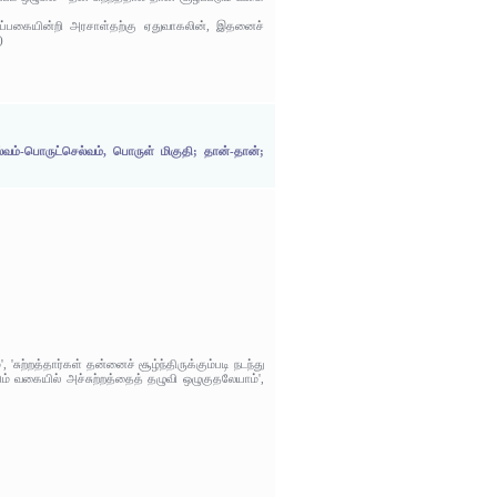
்பகையின்றி அரசாள்தற்கு ஏதுவாகலின், இதனைச்
)
ெல்வம்-பொருட்செல்வம், பொருள் மிகுதி; தான்-தான்;
சுற்றத்தார்கள் தன்னைச் சூழ்ந்திருக்கும்படி நடந்து
ும் வகையில் அச்சுற்றத்தைத் தழுவி ஒழுகுதலேயாம்',