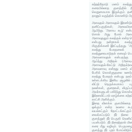
சுற்றத்தோடு மனம் கலந்
கரையில்லாத குளத்தில் ந
வெறுமையாக இருக்கும். தனித
தானும் வருந்திக் கொண்டு பிற
அளவுதல் அளாவுதல் இரண்டும
தனிப்பகுதிகள்; அவையிர
ஆயிற்று. 'அளாய கூழ்' என்
சொல் அது போல் அளவுத
அளாவுதலும் கலத்தல் என்ற 
என்பது நன்றாகக் கலந்
மிகுதிக்கண் இரட்டித்தது. 
கலந்து பேசுதலைக் குற
கலந்துரையாடுதல் எனவும் பொர
அளவளாவுதல் என்பதற்கு நல
ஆய்ந்து அறிதல் (அளவு-ந
அளாவுதல்-கேட்டு அறிதல்)
அளவளாவு என்றது மனம் விட
பேசிக் கொள்ளுதலை உணர்த்
கலந்து பேசுதல் என்பது நலம
உள்ளடக்கிய இனிய சூழலில் நட
விட்டு நெருக்கமாகப் ப
நலன்கள், குறைகள், விருப்
அவர்களுடன் பகிர்ந்து கொள்
இல்லாவிட்டால் வாழ்க்கை சுற்
காட்சி அளிக்கும்.
இதை விளக்க குளமில்லாத க
ஒக்கும் என்ற உவமை கூறப
வயல்கட்கும் தோட்டங்கட்கும்
வைக்கப்படும் நீர் நிலை 
குளத்துள் நீர் பெருகி வெளி
பயன்படும். நீர் நிறைந்தால் ம
கரை மீது வழியும். பெருமழ
குளத்து நீர் புறம் போய்விட