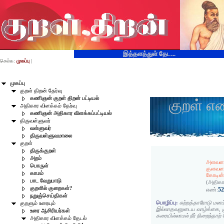
இத்தளத்துள் தேட...
செல்க:
முகப்பு
|
முகப்பு
குறள் திறன் தேர்வு
கணிஞன் குறள் திறன் பட்டியல்
குறள் எ
அதிகார விளக்கம் தேர்வு
கணிஞன் அதிகார விளக்கப்பட்டியல்
திருவள்ளுவர்
வள்ளுவர்
திருவள்ளுவமாலை
குறள்
திருக்குறள்
அறம்
அளவளாவ
பொருள்
குளவள
காமம்
கோடின்ற
பாட வேறுபாடு
(அதிகா
குறளில் குறைகள்?
5
எண்:
நறுஞ்செய்திகள்
பொழிப்பு:
சுற்றத்தாரோடு மனம
குறளும் உரையும்
இல்லாதவனுடைய வாழ்க்கை, க
உரை ஆசிரியர்கள்
கரையில்லாமல் நீர் நிறைந்தாற்
அதிகார விளக்கம் தேடல்