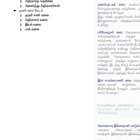
அதிகாரத் தெரிவில்
மணக்குடவர் உரை:
கலக்கப
அனைத்து அதிகாரங்கள்
யொழுகுவானது வாழ்க்கை, குளப
குறள்-உரை தேடல்
நிறைந்தாற் போலும்.
குறள் எண் வகை
இது சுற்றந் தழுவாக்கால் செ
அதிகாரம் வகை
இத்துணையும் சுற்றத்தாரெல
இயல் வகை
கூறிற்று.
பால் வகை
பரிமேலழகர் உரை:
அளவளாவு
அச்சுற்றத்தோடு நெஞ்சு
வாழ்க்கை, குளவளாக் கோடு
-குளப்பரப்புக் கரையின்றி நீர்
(சுற்றத்தோடு என்பது அதிகா
கலப்புத் தன்னளவும் அதனள
ஆகலின், 'அளவளாவு' என்பத
என்றதூஉம் அதற்கு ஏதுவாய
என்னும் இடத்து நிகழ் பொரு
நின்றது. சுற்றம் இல்லாதா
இன்மையின் புறத்துப் போம் என
இரா சாரங்கபாணி உரை:
சுற்
உறவாடாதவன் வாழ்க்கை, க
நீர்நிறைந்தது போலும். (குளம
வளம் பெறாது.)
பொருள்கோள் வரிஅமைப்பு:
அளவளாவு இல்லாதான் வாழ்க
நீர்நிறைந்தற்று.
அளவளாவு இல்லாதான் வாழ்க
பதவுரை: அளவு-(நலம் உசா
கலத்தல்; இல்லாதான்-இல்லாத