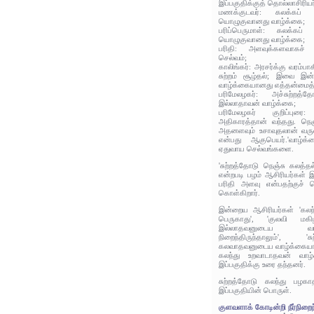
இப்பகுதிக்குத் தொல்லாசிரிய
மணக்குடவர்: கலக்கப் ப
யொழுகுவானது வாழ்க்கை;
பரிப்பெருமாள்: கலக்கப்
யொழுகுவானது வாழ்க்கை;
பரிதி: அளவுக்களவாகச்
செல்வம்;
காலிங்கர்: அரசர்க்கு வரம்
சுற்றம் சூழ்தல்; இவை இன
வாழ்க்கையானது எத்தன்மைத
பரிமேலழகர்: அச்சுற்றத
இல்லாதாவன் வாழ்க்கை;
பரிமேலழகர் குறிப்புரை
அதிகாரத்தான் வந்தது. நெஞ்
அதனளவும் உசாவுதலான் வரு
என்பது ஆகுபெயர்.'வாழ்க
ஏதுவாய செல்வங்களை.
'சுற்றத்தோடு நெஞ்சு கலத்த
என்றபடி பழம் ஆசிரியர்கள் இ
பரிதி அளவு என்பதற்குச் 
கொள்கிறார்.
இன்றைய ஆசிரியர்கள் 'கலந
பெருகாது', 'குலவி மகி
இல்லாதவனுடைய வா
நிறைந்திருந்தாலும்', '
கலவாதவனுடைய வாழ்க்கையானத
கலந்து உறவாடாதவன் வாழ்
இப்பகுதிக்கு உரை தந்தனர்.
சுற்றத்தோடு கலந்து பழக
இப்பகுதியின் பொருள்.
குளவளாக் கோடின்றி நீர்நிறைந்