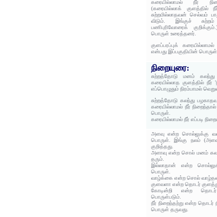
கரையில்லாமல் நீர் நிற
(கரையில்லாக் குளத்தில் நீ
சுற்றமில்லாதவன் செல்வம் பா
விடும். இங்குச் சுற்றம்
பணிபுரிவோரைக் குறிக்கும்.
பொருள் உரைத்தனர்.
குளப்பரப்புக் கரையில்லாமல்
என்பது இப்பகுதியின் பொருள்
நிறையுரை:
சுற்றத்தோடு மனம் கலந்த
கரையில்லாத குளத்தில் நீர் 
எப்பொழுதும் நிரம்பாமல் வெற
சுற்றத்தோடு கலந்து பழகாதவன
கரையில்லாமல் நீர் நிறைந்தா
பொருள்.
கரையில்லாமல் நீர் எப்படி நிறைய
அளவு என்ற சொல்லுக்கு வ
பொருள். இங்கு நலம் (அளவ
குறித்தது.
அளாவு என்ற சொல் மனம் கலந
தரும்.
இல்லாதான் என்ற சொல்லுக
பொருள்.
வாழ்க்கை என்ற சொல் வாழ்தலை
குளவளா என்ற தொடர் குளத்து
கோடின்றி என்ற தொடர்
பொருள்படும்.
நீர் நிறைந்தற்று என்ற தொடர் 
பொருள் தருவது.