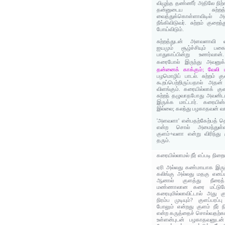
விழுந்த தண்ணீர் அதிலே நிற
தன்னுடைய சுற்றத
வைத்துக்கொள்ளாவிடில் 
நீங்கிவிடுவர். சுற்றம் குறைந
போய்விடும்.
சுற்றத்துடன் அளவளாவி வ
ஐயமும் சூழ்ச்சியும் பக
பாதுகாப்பின்று உணர்வான்.
கரைபோல் இருந்து அவனுக்
தன்னைக் காக்கும்; வேலி 
பழமொழிப் பாடல். சுற்றம் கு
கூறப்பெற்றிருப்பதால் அ
விளங்கும். கரையில்லாக் குள
சுற்றந் தழுவாதபோது அவனிடம்
இருக்க மாட்டார். கரையின
இல்லை; கலந்து பழகாதவன் வாழ்வ
'அளவளா' என்பதற்கேற்பத் 
என்ற சொல் அமைந்துள்
குளம்+வளா என்று விரிந்து 
தரும்.
கரையில்லாமல் நீர் எப்படி நிறைய
ஏரி அல்லது கண்மாயாக இருந்தா
கலிங்கு அல்லது மதகு எனப்ப
ஆனால் குளத்து நீரைத்
மண்ணாலான கரை மட்டுமே
கரையுமில்லாவிட்டால் அது 
நிரம்ப முடியும்? குளப்பரப்ப
போலும் என்றது குளம் நீர் நி
என்ற கருத்தைச் சொல்வதற்க
உள்ளன்புடன் பழகாதவனுடன் சு