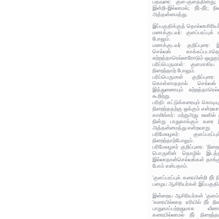
பதவுரை: குள-குளத்தினது;
இன்றி-இல்லாமல்; நீர்-நீர்; ந
அத்தன்மைத்து.
இப்பகுதிக்குத் தொல்லாசிரிய
மணக்குடவர்: குளப்பரப்புக் 
போலும்.
மணக்குடவர் குறிப்புரை: இ
செல்வங் காக்கப்படாதெ
சுற்றத்தாரெல்லாரோடும் ஒழுகுந்
பரிப்பெருமாள்: குளமாகிய
நிறைந்தாற் போலும்.
பரிப்பெருமாள் குறிப்புர
கொள்ளாததால் செல்வங் 
இத்துணையும் சுற்றத்தாரெல
கூறிற்று.
பரிதி: கட்டுக்கரையும் கொடியு
நிறைந்ததற்கு ஒக்கும் என்றவா
காலிங்கர்: மற்றுஅது உலகில்
நின்று பாதுகாக்கும் கரை இ
அத்தன்மைத்து என்றவாறு.
பரிமேலழகர்: குளப்பரப்
நிறைந்தாற்போலும்.
பரிமேலழகர் குறிப்புரை: 'நிற
பொருளின் தொழில் இடத்தின
இல்லாதான்செல்வங்கள் தாங்கு
போம் என்பதாம்.
'குளப்பரப்புக் கரையின்றி நீர்
பழைய ஆசிரியர்கள் இப்பகுதிக
இன்றைய ஆசிரியர்கள் 'குளம் க
'கரையில்லாத ஏரியில் நீர் 
பாதுகாப்பற்றதுமாக வீணாக
கரையில்லாமல் நீர் நிறைந்தாற