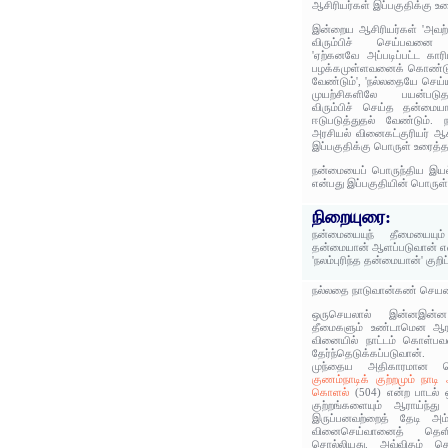
ஆசிரியர்கள் இப்பகுதிக்கு உர
இன்றைய ஆசிரியர்கள் 'அவற
விரும்பிச் செய்பவனை ஆட
'ஏற்கனவே அப்படிப்பட்ட கார
பழக்கமுள்ளவனைக் கொண்டு 
வேண்டும்', 'நல்லதையே செய்ய
முயற்சிகளிலே பயன்படுத
விரும்பிச் செய்த தன்மைய
ஈடுபடுத்துதல் வேண்டும்.
அரசியல் வினைகட்குரியர் ஆக
இப்பகுதிக்கு பொருள் உரைத்த
நன்மையைப் பொருந்திய இயல
என்பது இப்பகுதியின் பொருள்
நிறையுரை:
நன்மையையுந் தீமையையும் 
தன்மையான் ஆளப்படுவான் என
'நலம்புரிந்த தன்மையான்' குறி
நல்லதை நாடுவான்கண் செயல
ஒருசெயலால் இன்னஇன்
தீமைகளும் உண்டாமென ஆராய
வினையில் நாட்டம் கொள்பவ
தேர்ந்தெடுக்கப்படுவான்.
முந்தைய அதிகாரமான தெர
குணம்நாடிக் குற்றமும் நாடி
கொளல்
(504) என்ற பாடல் 
குற்றங்களையும் ஆராய்ந்த
இருப்பனவற்றைத் தேடி அ
வினைசெய்வானைத் தெ
சொல்லியது. அவ்விதம் தெ