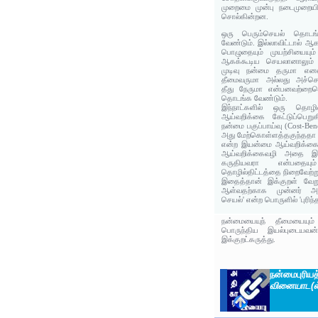
முறைமை முன்பு நடைமுறையி
சொல்கின்றன.
ஒரு பெரும்செயல் தொடங்க
வேண்டும். இல்லாவிட்டால் ஆக
பொழுதையும் முயற்சியையும
ஆகக்கூடிய செயலானாலும்
முடிவு நன்மை தருமா எனவ
தீமைவருமா அல்லது அச்செய
தீது நேருமா என்பனவற்றைய
தொடங்க வேண்டும்.
இந்நாட்களில் ஒரு தொழி
ஆய்வறிக்கை கேட்டுப்பெறு
நன்மை பகுப்பாய்வு (Cost-Bene
அது மேற்கொள்ளத்தகுந்ததா அல
என்ற இயன்மை ஆய்வறிக்கை ம
ஆய்வறிக்கைவழி அதை இயற
கருதியவரா என்பதையு
தொழில்திட்டத்தை நிறைவேற்ற
இதைத்தான் இக்குறள் வேறு
ஆள்வதற்காக முன்னர் அவன
செயல்' என்ற பொருளில் 'புரிந
நன்மையையுந் தீமையையும்
பொருந்திய இயல்புடையவன
இக்குறட்கருத்து.
நன்மைபுரி
வினையாட(ல்