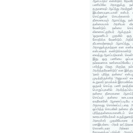
ஆளப்படும்' என்கிறார். தேவந
பணியிலே அரசனுக்கு நன
தருவனவும் ஆய்ந்து அவற்றுள
இயல்பையுடையான்' என்பர். 
செய்துள்ள செயல்களால்
தீமையையும் ஆராய்ந்து, நன
தன்மையால் அரசியல் வின
வேண்டும். நன்மை செய்
வினைகட்குரியர் ஆக்குதல்
'ஒருவனிடம் முதலில் ஒர
சோதிக்க வேண்டும். அதில
தீயனவற்றையும் ஆராய்ந்து,
அரசனுக்குகந்தன என எண்ணி
என்பதைக் கண்டுகொண்டு ப
வைத்து ஆளப்படுவான். வெள்ள
இது. ஒரு பணியை ஒப்பட
நல்லவனாக உண்மையிலேயே ந
பார்த்து பிறகு மிகுந்த நம
அமர்த்தவேண்டும்' என இக்குற
'நலம் புரிந்த தன்மை' என்ப
முடித்திருக்கிற 'அனுபவம்' 
கூறுவார் நாமக்கல் இராமலிங்க
ஒருவர் செய்த பணி நலத்தின
பொறுப்புகளில் அமர்த்தப்
நன்மை தீமைகளை ஆராய்ந்த
செய்யும் தன்மை உடையவர
ஏவுவோரின் ஆணைப்படியே எல
அதாவது சொல்லப்பட்டதை அப்
ஒப்பித்த செயலின் நன்மை த
புரிந்ததன்மையாளனிடம்
உரையாசிரியர்கள் கருத்துரைத
அமைச்சர் முதலியோரை நிய
மனஇயல்பை -அவர் நாட்டுந
கொண்டவரா அல்லரா
சோதனக்குட்படுத்தி ஆராய்