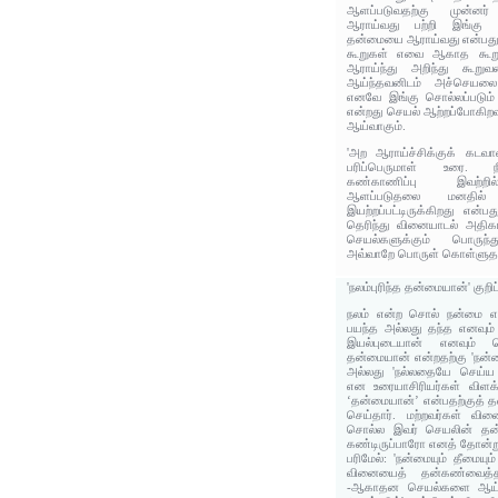
ஆளப்படுவதற்கு முன்ன
ஆராய்வது பற்றி இங்கு க
தன்மையை ஆராய்வது என்பது 
கூறுகள் எவை ஆகாத கூற
ஆராய்ந்து அறிந்து கூறு
ஆய்ந்தவனிடம் அச்செயலை
எனவே இங்கு சொல்லப்படும் '
என்றது செயல் ஆற்றப்போகி
ஆய்வாகும்.
'அற ஆராய்ச்சிக்குக் கடவா
பரிப்பெருமாள் உரை. நீ
கண்காணிப்பு இவற்ற
ஆளப்படுதலை மனதில்
இயற்றப்பட்டிருக்கிறது என்
தெரிந்து வினையாடல் அதிகா
செயல்களுக்கும் பொருந்
அவ்வாறே பொருள் கொள்ளுதல்
'நலம்புரிந்த தன்மையான்' குறி
நலம் என்ற சொல் நன்மை என
பயந்த அல்லது தந்த எனவும
இயல்புடையான் எனவும் பொர
தன்மையான் என்றதற்கு 'நன
அல்லது 'நல்லதையே செய்ய வ
என உரையாசிரியர்கள் விளக்
‘தன்மையான்’ என்பதற்குத்
செய்தார். மற்றவர்கள் வி
சொல்ல இவர் செயலின் தன
கண்டிருப்பாரோ எனத் தோன்று
பரிமேல்: 'நன்மையும் தீமையு
வினையைத் தன்கண்வைத
-ஆகாதன செயல்களை ஆய்ந