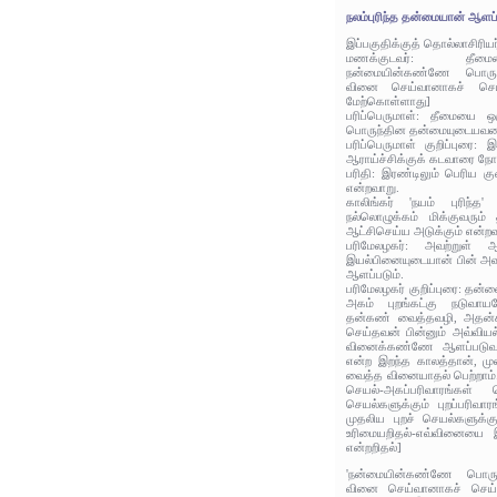
நலம்புரிந்த தன்மையான் ஆளப் 
இப்பகுதிக்குத் தொல்லாசிரிய
மணக்குடவர்: தீமை
நன்மையின்கண்ணே பொருந
வினை செய்வானாகச் செய்ய
மேற்கொள்ளாது]
பரிப்பெருமாள்: தீமையை 
பொருந்தின தன்மையுடையவனை
பரிப்பெருமாள் குறிப்புரை:
ஆராய்ச்சிக்குக் கடவாரை நோக
பரிதி: இரண்டிலும் பெரிய
என்றவாறு.
காலிங்கர் 'நயம் புரிந்த'
நல்லொழுக்கம் மிக்குவரு
ஆட்சிசெய்ய அடுக்கும் என்றவ
பரிமேலழகர்: அவற்றுள் 
இயல்பினையுடையான் பின் அ
ஆளப்படும்.
பரிமேலழகர் குறிப்புரை: தன்
அகம் புறங்கட்கு நடுவ
தன்கண் வைத்தவழி, அதன
செய்தவன் பின்னும் அவ்விய
வினைக்கண்ணே ஆளப்படுவன் எ
என்ற இறந்த காலத்தான், மு
வைத்த வினையாதல் பெற்றாம்.
செயல்-அகப்பரிவாரங்கள்
செயல்களுக்கும் புறப்பரிவா
முதலிய புறச் செயல்களுக்க
உரிமையறிதல்-எவ்வினையை இ
என்றறிதல்]
'நன்மையின்கண்ணே பொரு
வினை செய்வானாகச் செய்ய