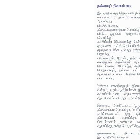
நன்மையும் தீமையும் நாடி:
இப்பகுதிக்குத் தொல்லாசிரிய
மணக்குடவர்: நன்மையானவற்ற
ஆராய்ந்து;
பரிப்பெருமாள்: ந
தீமையானவற்றையும் ஆராய்ந்து
பரிதி: ஒருவன் நற்குணத்
விசாரித்து;
காலிங்கர்: இவ்வுலகத்து வ
ஒருவனை ஆட்சி செய்யுமிடத்த
முறைமையானே அவரது நன்மைக
தெரிந்து;
பரிமேலழகர்: அரசன் முதற்
வைத்தால், அதன்கண் ஆவ
செயல்களை ஆராய்ந்து அறிந
பெறுவனவும், நன்மை பயப்
ஆகாதன - கடை போகச் செ
பயப்பனவும்]
'நன்மையானவற்றையும் தீமைய
என்றபடி பழம் ஆசிரியர்கள் இ
காலிங்கர் உரை '...ஒருவ
ஆட்சி செய்யுமிடத்து.....' என்
இன்றைய ஆசிரியர்கள் 'ஒர
தீமையையும் ஆராய்ந்து', 'க
அறிந்தவனாக', 'ஒரு முய
தீமையையும் ஆராய்ந்து'
செயல்களால் உண்டான நன்
ஆராய்ந்து', என்ற பொருளில் இ
நன்மையையும் தீமையையு
இப்பகுதியின் பொருள்.