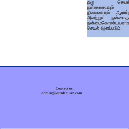
ஒரு செயலி
நன்மையையும்
தீமையையும் ஆராய்ந
அவற்றுள் நன்மைதர
தன்மைகொண்டவனால
செயல் ஆளப்படும்.
Contact us:
admin@kuralthiran.com