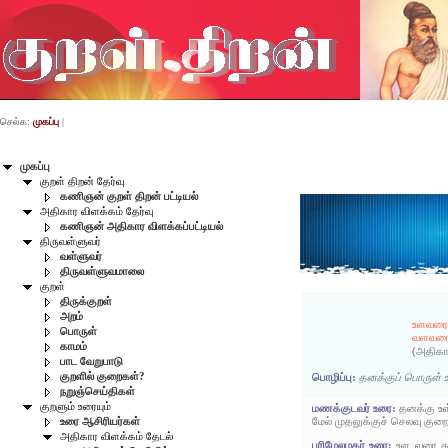
செல்க:
முகப்பு
|
முகப்பு
குறள் திறன் தேர்வு
கணிஞன் குறள் திறன் பட்டியல்
அதிகார விளக்கம் தேர்வு
கணிஞன் அதிகார விளக்கப்பட்டியல்
திருவள்ளுவர்
வள்ளுவர்
திருவள்ளுவமாலை
குறள்
திருக்குறள்
அறம்
உளவரை 
பொருள்
வளவரை 
காமம்
(அதிகா
பாட வேறுபாடு
குறளில் குறைகள்?
பொழிப்பு:
தனக்குப் பொருள் 
நறுஞ்செய்திகள்
குறளும் உரையும்
மணக்குடவர் உரை:
தனக்கு உ
மேல் முதலுக்குச் செலவு குற
உரை ஆசிரியர்கள்
அதிகார விளக்கம் தேடல்
பரிமேலழகர் உரை:
உள வரை தூ