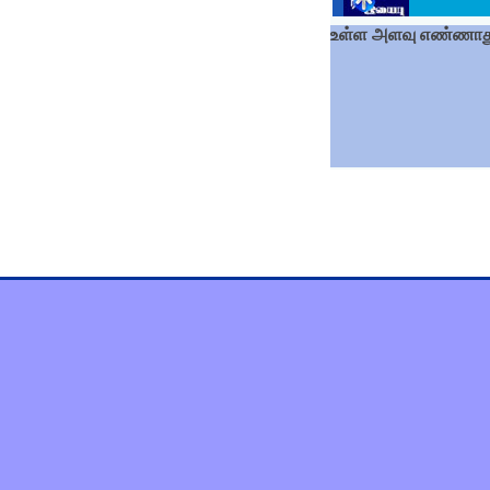
உள்ள அளவு எண்ணாது 