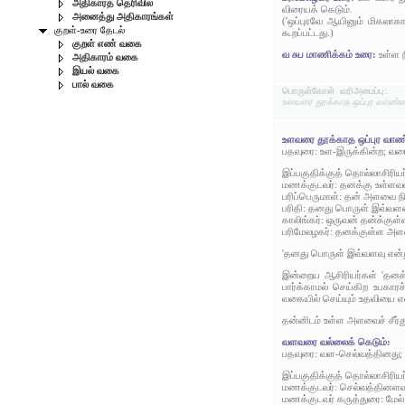
அதிகாரத் தெரிவில்
விரையக் கெடும்.
அனைத்து அதிகாரங்கள்
('ஒப்புரவே ஆயினும் மிகலாக
குறள்-உரை தேடல்
கூறப்பட்டது.)
குறள் எண் வகை
வ சுப மாணிக்கம் உரை:
உள்ள 
அதிகாரம் வகை
இயல் வகை
பால் வகை
பொருள்கோள் வரிஅமைப்பு:
உளவரை தூக்காத ஒப்புர வாண்
உளவரை தூக்காத ஒப்புர வா
பதவுரை: உள-இருக்கின்ற; வர
இப்பகுதிக்குத் தொல்லாசிரிய
மணக்குடவர்: தனக்கு உள்ளவ
பரிப்பெருமாள்: தன் அளவை ந
பரிதி: தனது பொருள் இவ்வளவு
காலிங்கர்: ஒருவன் தன்க்குள
பரிமேலழகர்: தனக்குள்ள அள
'தனது பொருள் இவ்வளவு என்று 
இன்றைய ஆசிரியர்கள் 'தனக
பார்க்காமல் செய்கிற உபகா
வகையில் செய்யும் உதவியை எ
தன்னிடம் உள்ள அளவைச் சீர்
வளவரை வல்லைக் கெடும்:
பதவுரை: வள-செல்வத்தினது; 
இப்பகுதிக்குத் தொல்லாசிரிய
மணக்குடவர்: செல்வத்தினளவு
மணக்குடவர் கருத்துரை: மேல்