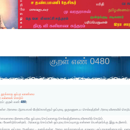
குறள் எண் 0480
தூக்காத ஒப்புர வாண்மை
வல்லைக் கெடும்
480
ரம்:
குறள் எண்:
)
உள்ள அளவை ஆராயாமல் மேற்கொள்ளும் ஒப்புரவு, ஒருவனுடைய செல்வத்தின் அளவு விரைவில் கெடும
ள்ளவளவை நினையாதே ஒப்புரவு செய்வானது செல்வத்தினளவு விரைவிற் கெடும்.
ைய வேண்டுமென்றார். அவ்வாறு செய்யின் ஒப்புரவு செய்யுமாறு என்னை யென்றார்க்கு இது கூறினார்.
க்காத ஒப்புரவு ஆண்மை - தனக்குள்ள அளவு தூக்காமைக்கு ஏதுவாய ஒப்புரவாண்மையால், வளவ