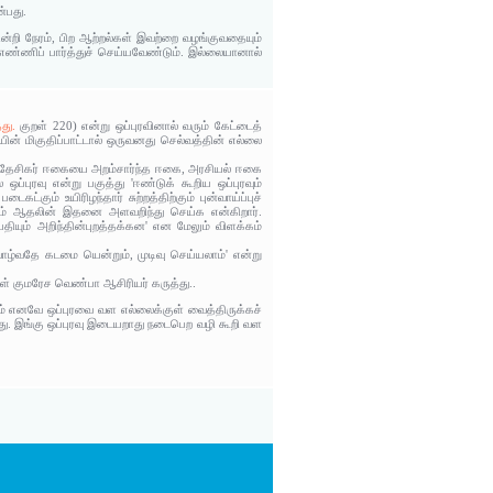
்பது.
ின்றி நேரம், பிற ஆற்றல்கள் இவற்றை வழங்குவதையும்
 எண்ணிப் பார்த்துச் செய்யவேண்டும். இல்லையானால்
து.
குறள் 220) என்று ஒப்புரவினால் வரும் கேட்டைத்
 மிகுதிப்பாட்டால் ஒருவனது செல்வத்தின் எல்லை
ணி தேசிகர் ஈகையை அறம்சார்ந்த ஈகை, அரசியல் ஈகை
ஒப்புரவு என்று பகுத்து 'ஈண்டுக் கூறிய ஒப்புரவும்
்கும் உயிரிழந்தார் சுற்றத்திற்கும் புன்வாய்ப்புச்
ோம் ஆதலின் இதனை அளவறிந்து செய்க என்கிறார்.
தியும் அறிந்தின்புறத்தக்கன' என மேலும் விளக்கம்
 வாழ்வதே கடமை யென்றும், முடிவு செய்யலாம்' என்று
றள் குமரேச வெண்பா ஆசிரியர் கருத்து..
ம் எனவே ஒப்புரவை வள எல்லைக்குள் வைத்திருக்கச்
டது. இங்கு ஒப்புரவு இடையறாது நடைபெற வழி கூறி வள