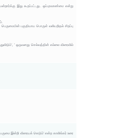
்றார்க்கு இது கூறப்பட்டது.. ஒப்புரவாண்மை என்று
்.
் பெருமையின் பகுதியாய பொருள் வலியறிதல் சிறப்பு
ுவிடும்', ' ஒருவனது செல்வத்தின் எல்லை விரைவில்
ெருமை இன்றி விரையக் கெடும்' என்ற காலிங்கர் உரை