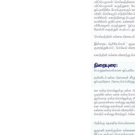
பரிப்பெருமாள்: செல்வத்தினள
பரிப்பெருமாள் கருத்துரை: ம
ஒப்புரவிற்கே போக்குவாரும் உள
பரிதி: செல்வமும் சடுதியிலே 
காலிங்கர்: வளத்தினது பெரு
காலிங்கர் குறிப்புரை: வல்லை
பரிமேலழகர் கருத்துரை: 'ஒப
நோக்கி வகுத்துக் கூறப்பட்டது
'செல்வத்தின் எல்லை விரையக்
இன்றைய ஆசிரியர்கள் ' ஒருவன
குறைந்துபோம்', 'செல்வம் விரை
வளத்தின் எல்லை விரைந்து கெ
நிறையுரை:
பொதுநன்மைக்கான ஒப்புரவே எ
தன்னிடம் உள்ள அளவைச் சீர்
ஒப்புரவிறகா அளவு செய்கிறது
உள என்ற சொல்லுக்கு உள்ள அ
முதலில் உள்ள வரை என்ற சொல
தூக்காத என்ற சொல்லுக்கு சீ
ஒப்புரவாண்மை என்றது உதவித்
வள என்றது வளங்கள் எனப்பட
வல்லை என்ற சொல் விரைவில்
கெடும் என்றது கேடுறும் அல்லத
பிறர்க்கு உதவுகிற செயல்கள
ஒருவன் தனக்குள்ள எல்லையைச
இப்பாடலுக்குப் பொருத்தமாக 