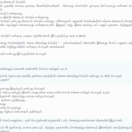
வு விரையக் கெடும்.
ேல் முதலிற் செலவு குறைய வேண்டுமென்றார். அவ்வாறு செய்யின் ஒப்புரவு செய்யுமாறு என்னை யென
ர்.
கெடும் என்றவாறு.
மை இன்றி விரையக் கெடும் என்றவாறு.
க் கெடும் என்பது விரையக் கெடும் என்றது. பரிமேலழகர்: ஒருவன் செல்வத்தின் எல்லை விரையக் கெடும
்புரவே ஆயினும் மிகலாகாது' என்றமையான், இதுவும் அது. இவை நான்கு பாட்டானும் மூவகை ஆற்றலுள
.
 கெடும்' என்றபடி பழைய ஆசிரியர்கள் இப்பகுதிக்கு உரை கூறினர்.
து செல்வத்தின் அளவு விரைந்து கெடும்.', ' உள்ளதெல்லாம் விரைவில் இல்லாது போய் வறுமை வந்த
வில் அழிந்து விடும்' என்றபடி பொருள் உரைத்தனர்.
டும் என்பது இப்பகுதியின் பொருள்.
ன்றாலும் வளவலி எண்ணிச் செய்க என்னும் பாடல்.
தூக்கி ஆராயாத உதவித் தன்மை வளத்தின் எல்லை விரைந்து கெடும் என்பது பாடலின் பொருள்.
 குறள்?
தாவது இருக்கும் என்பது பொருள்.
் அளவு என்றும் இரண்டாவது உள்ள வரை என்ற சொல் எல்லை என்றும் பொருள் தரும்.
ர்தூக்கி ஆராய்ந்து பாராத என்று பொருள்.
 தன்மை குறித்தது..
ுவது.
 என்ற பொருளது.
ு அழியும் என்பதைக் குறிக்கும்.
ைச் செய்பவனும்கூட தன் பொருள்வலி கருதாவிட்டால், அவனது வளங்களை விரைவில் இழப்பான்.
் சீர் தூக்காத உபகார நடையும். அதற்கு மூலமாகிய செல்வத்து எல்லையும் இரண்டும் வளத்தினது ப
உள்ளது.