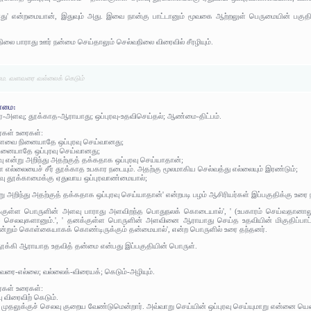
ாது' என்றமையான், இதுவும் அது. இவை நான்கு பாட்டானும் மூவகை ஆற்றலுள் பெருமையின் பகுதி
நிலை பாராது ஊர் நன்மை செய்தாலும் செல்வநிலை விரைவில் சீரழியும்.
மை. வளவரை வல்லைக் கெடும்
ண்மை:
ை-அளவு; தூக்காத-ஆராயாது; ஒப்புரவு-உதவிசெய்தல்; ஆண்மை-திட்பம்.
ர்கள் உரைகள்:
ளவை நினையாதே ஒப்புரவு செய்வானது;
ினையாதே ஒப்புரவு செய்வானது;
 என்று அறிந்து அதற்குத் தக்கதாக ஒப்புரவு செய்யாதான்;
்ள எல்லையைச் சீர் தூக்காத உபகார நடையும். அதற்கு மூலமாகிய செல்வத்து எல்லையும் இரண்டும்;
வு தூக்காமைக்கு ஏதுவாய ஒப்புரவாண்மையால்;
அறிந்து அதற்குத் தக்கதாக ஒப்புரவு செய்யாதான்' என்றபடி பழம் ஆசிரியர்கள் இப்பகுதிக்கு உரை ந
்குள்ள பொருளின் அளவு பாராது அளவிறந்த பொதுநலக் கொடையால்', ' (உபகாரம் செய்வதானால
ரச் செலவுகளானும்.', ' தனக்குள்ள பொருளின் அளவினை ஆராயாது செய்த உதவியின் மிகுதிப்பாட
ன்றும் கொள்கையாகக் கொண்டிருக்கும் தன்மையால்', என்ற பொருளில் உரை தந்தனர்.
தூக்கி ஆராயாத உதவித் தன்மை என்பது இப்பகுதியின் பொருள்.
வரை-எல்லை; வல்லைக்-விரையக்; கெடும்-அழியும்.
ர்கள் உரைகள்:
 விரைவிற் கெடும்.
 முதலுக்குச் செலவு குறைய வேண்டுமென்றார். அவ்வாறு செய்யின் ஒப்புரவு செய்யுமாறு என்னை யென்