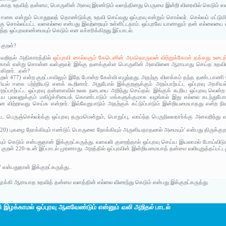
்காத உதவித் தன்மை, பொருளின் அளவு இரண்டும் வளத்தினது பெருமை இன்றி விரைவில் கெடும் என
 ஈகை என்றும் பொதுநலத் தொண்டுக்கு உதவி செய்வது ஒப்புரவு என்றும் சொல்வர். செல்வம் மட்டும
ங்கு சொல்லப்பட்ட வளஎல்லை என்பது இவற்றையும் உள்ளிட்டதாம். ஒப்புரவே யானாலும் தன் எல்லையை
்த ஒப்புரவாண்மையும் கெடும் என எச்சரிக்கிறது இப்பாடல்.
 குறள்?
புரவறிதல் அதிகாரத்தில்
ஒப்புரவி னால்வரும் கேடெனின் அஃதொருவன் விற்றுக்கோள் தக்கது உடைத்
கொள் என்று சொன்ன வள்ளுவர் இங்கு தனக்குள்ள பொருளின் அளவினை ஆராயாது செய்த உதவியின்
கிறார். .ஏன்?
ுறள் 477) என்ற குறட்பாவிலும் இதே போன்ற கேள்வி எழுந்தது. அதற்கு விளக்கம் தந்த தண்டபா
சியல் ஈகை பற்ற்றியடு எனக் கூறினார். அதுபோல் இக்குறளுக்கும் அறம்பாற்பட்ட ஒப்புரவு அரசியல் 
அறப்பாற்பட்ட ஒப்புரவு தன்னளவில் உலக நடையை அறிந்து செய்தல். இங்குக் கூறிய ஒப்புரவு வென்ற படைகட
ய புலவனுக்கும் மகிழ்ச்சியைக் கொண்டாடும் மக்களுக்குமாக வழங்கல் இது எல்லை கடந்துப
ை விற்றாவது செய்க என்றார். இவ்வேறுபாடும் அதற்குக் கட்டுப்பாடும் இன்றியமையாதது என்ற நிய
ட பெருஞ்செல்வர்க்கு ஒப்புரவு தருமமென்றும், பொறுப்பு, வாய்ந்த பெருநிலவரசர்க்கு அளவறிந்து
் 220) புகழை நோக்கியும் ஈண்டுப் பொருளை நோக்கியும் அருளியதாதலால் அமையும்' என்பது திருக்கு
் கெடும் என்பதுதான் இக்குறட்கருத்து. வளவலி குறைந்தால் ஒப்புரவு செய்ய இயலாமல் போய்விடு
குறள் 220-உடன் இப்பாடல் முரணாது. அறத்தில் ஒப்புரவின் இன்றியமையாத் தன்மை வலியுறுத்தப்பட்
 என்பதுதான் இக்குறட்கருத்து..
ூக்கி ஆராயாத உதவித் தன்மை வளத்தின் எல்லை விரைந்து கெடும் என்பது இக்குறட்கருத்து.
இழக்காமல் ஒப்புரவு ஆளவேண்டும் என்னும்
வலி அறிதல்
பாடல்