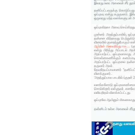
இவரது உரை அளவைச் சீர் தூக
தனிப்பட்டவருக்கு கொடுப்பது
ஒப்புரவு என்று கருதலாம். இ
ஒருவரது மற்ற வளங்களுடன் அந
ஒப்புரவிறகா அளவு செய்கிறது
முன்னர் அறத்துப்பாலில், ஒப்
தன்னை விற்றாவது பெற்றுக்
விரைவில் குறைந்துபோகும் என்
ஆற்றின் அளவறிந்து ஈக....
(க
என்று பிரித்து அப்பாடல் அர
அறப்பாற்பட்ட ஒப்புரவாகாது. 
சொன்னகணிக்கும் கனம்பாடி
அறப்பாற்பட்ட ஒப்புரவை தன்ன
தருவார் அவர்.
தேவநேயப்பாவாணர் ''தனிப்பட்
விளக்குவார்..
'அறத்துப்பால பாடலில் (குறள
வளங்களோடு ஒப்புரவாண்மையும
சொல்கிறார் வள்ளுவர். எனவே 
வலியறிதல் விளக்கப்பட்டது.
ஒப்புரவே ஆயினும் மிகலாகாது'
தன்னிடம் உள்ள அளவைச் சீர்த
தனது வளவலி 