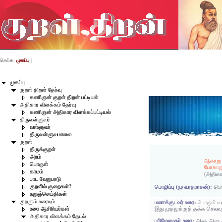
செல்க:
முகப்பு
|
முகப்பு
குறள் திறன் தேர்வு
கணிஞன் குறள் திறன் பட்டியல்
அதிகார விளக்கம் தேர்வு
கணிஞன் அதிகார விளக்கப்பட்டியல்
திருவள்ளுவர்
வள்ளுவர்
திருவள்ளுவமாலை
குறள்
திருக்குறள்
அறம்
ஆகாறு 
பொருள்
போகாற
காமம்
(அதிகா
பாட வேறுபாடு
குறளில் குறைகள்?
பொழிப்பு (மு வரதராசன்):
பொர
நறுஞ்செய்திகள்
குறளும் உரையும்
மணக்குடவர் உரை:
பொருள் வர
இது முதலுக்குத் தக்க செலவ
உரை ஆசிரியர்கள்
அதிகார விளக்கம் தேடல்
பரிமேலழகர் உரை:
ஆகு ஆறு அ