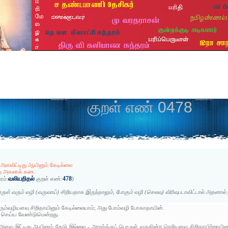
குறள் எண் 0478
அளவிட்டிது ஆயினும் கேடில்லை
ு அகலாக் கடை
வலியறிதல்
478
ரம்:
குறள் எண்:
)
ுள் வரும் வழி (வருவாய்) சிறியதாக இருந்தாலும், போகும் வழி (செலவு) விரிவுபடாவிட்டால் அதனால்
ும்வழியளவு சிறிதாயினும் கேடில்லையாம்; அது போம்வழி போகாதாயின்.
ு செய்ய வேண்டுமென்றது.
ளவு இட்டிது ஆயினும் கேடு இல்லை - அரசர்க்குப் பொருள் வருகின்ற நெறியளவு சிறிதாயிற்றாய