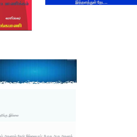
இத்தளத்துள் தேட...
 தீங்கு இல்லை
ினும் அதனால் கேடு இல்லையாம்: போகு ஆறு அகலாக்