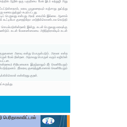
னத்தில் ஆறில் ஒரு பகுதியை மேல் இடர் வந்துழி அது
ட்டுள்ளதால், வரவு முழுவதையும் எஞ்சாது துய்த்து
ு வரையறுத்தும் கூறப்பட்டது.
டிப் பெறுவது என்பது அவர் கையில் இல்லை. ஆனால்
ளைக் கூட்டியோ குறைத்தோ மாற்றிக்கொண்டால கெடுதி
் செயல்படுகின்றனர் இன்று. கடன் பெறுவது வரவுக்கு
தவேண்டும். கடன் மேலாண்மையை அறிந்திராவிடில் கடன்
து குறுகலான அளவு என்று பொருள்படும். அகலா என்ற
ருள் மேல் நின்றன. அதாவது பொருள் வரும் வழியின்
்பட்டன.
 போன்றவை) சிறியனவாக இருந்தாலும் நீர் வெளியேறும்
டுத்தலாம். நீர்வரவு குறைந்துபோனால் வெளியேறும்
ுக்கிக்கொள் என்கிறது குறள்.
ட்கருத்து.
ி பெரிதாகாவிட்டால்