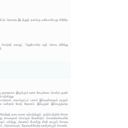
ிட்டு அகலாத இடத்துத் தனக்கு வலியாகியது சிறிதே
் கெடுதி வராது', 'அதுபோகிற வழி அளவு விரிந்து
்.
ு குறைவாக இருக்கும் வரை கேடில்லை. சென்ற குறள்
்படுகிறது.
பாடுகள், கையிருப்புப் பணம் இம்மூன்றையும் நாளும்
என்றால் கேடு நேரலாம். இக்குறள் இக்கருத்தை
்னேற்றத் தடைகளை ஏற்படுத்தும். குடும்பத்தில் சீரான
ாறு செலவுகள் செய்தல் வேண்டும். செலவினங்களில்
ப் பார்த்து, அவரைப் போன்று சிலர் தாமும் செலவு
்டும். அளவாகவும், தேவைக்கேற்ற வண்ணமும் செலவிட