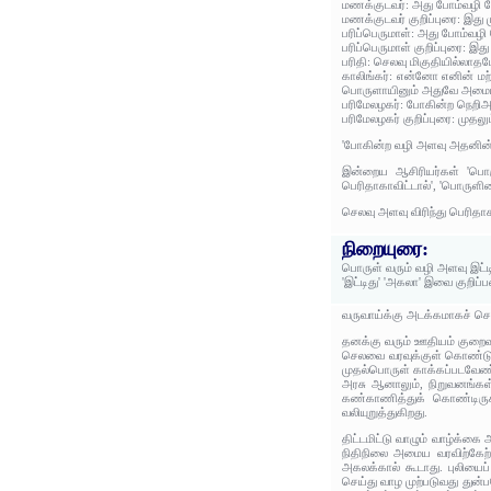
மணக்குடவர்: அது போம்வழி 
மணக்குடவர் குறிப்புரை: இது
பரிப்பெருமாள்: அது போம்வழி
பரிப்பெருமாள் குறிப்புரை: இ
பரிதி: செலவு மிகுதியில்லாத
காலிங்கர்: என்னோ எனின் மற
பொருளாயினும் அதுவே அமையும்
பரிமேலழகர்: போகின்ற நெறி
பரிமேலழகர் குறிப்புரை: முதலு
'போகின்ற வழி அளவு அதனின் 
இன்றைய ஆசிரியர்கள் 'பொரு
பெரிதாகாவிட்டால்', 'பொருளி
செலவு அளவு விரிந்து பெரிதாக
நிறையுரை:
பொருள் வரும் வழி அளவு இட்
'இட்டிது' 'அகலா' இவை குறிப
வருவாய்க்கு அடக்கமாகச் செ
தனக்கு வரும் ஊதியம் குறைவ
செலவை வரவுக்குள் கொண்டுவந
முதல்பொருள் காக்கப்படவேண்ட
அரசு ஆனாலும், நிறுவனங்கள் 
கண்காணித்துக் கொண்டிருக
வலியுறுத்துகிறது.
திட்டமிட்டு வாழும் வாழ்க்கை
நிதிநிலை அமைய வரவிற்கேற்
அகலக்கால் கூடாது. புலியைப
செய்து வாழ முற்படுவது துன