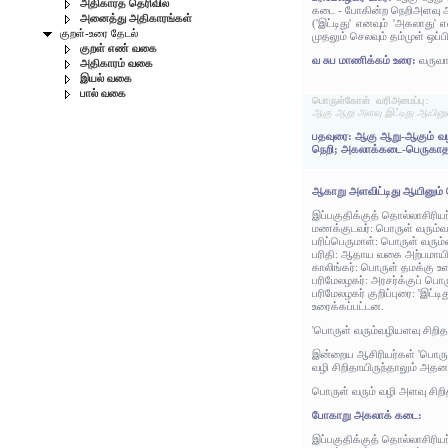
அதிகாரத் தெரிவில்
கடை - போகின்ற நெறிஅளவு 
அனைத்து அதிகாரங்கள்
('இட்டிது' எனவும் 'அகலாது'
குறள்-உரை தேடல்
முதலும் செலவும் தம்முள் ஒப்
குறள் எண் வகை
வ சுப மாணிக்கம் உரை:
வருவா
அதிகாரம் வகை
இயல் வகை
பால் வகை
பொருள்கோள் வரிஅமைப்பு:
ஆகு ஆறு அளவு இட்டிது ஆயினு
பதவுரை: ஆகு ஆறு-ஆகும் வழி
நெறி; அகலாக்கடை-பெருகாத இட
ஆகாறு அளவிட்டிது ஆயினும் 
இப்பகுதிக்குத் தொல்லாசிரிய
மணக்குடவர்: பொருள் வரும்வழ
பரிப்பெருமாள்: பொருள் வரும்
பரிதி: ஆதாய வகை அற்பமாய
காலிங்கர்: பொருள் தமக்கு 
பரிமேலழகர்: அரசர்க்குப் பொ
பரிமேலழகர் குறிப்புரை: 'இட்
உரைக்கப்பட்டன.
'பொருள் வரும்வழியளவு சிறிதா
இன்றைய ஆசிரியர்கள் 'பொருள்
வழி சிறிதாயிருந்தாலும் அதன
பொருள் வரும் வழி அளவு சிறி
போகாறு அகலாக் கடை:
இப்பகுதிக்குத் தொல்லாசிரிய