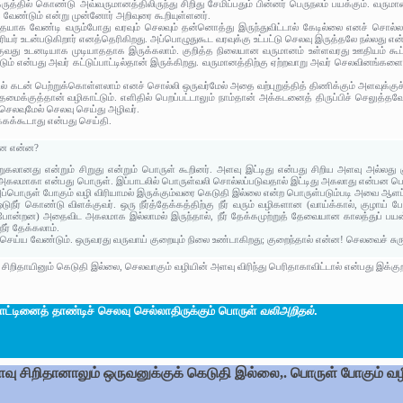
ருத்தில் கொண்டு அவ்வருமானத்திலிருந்து சிறிது சேமிப்பதும் பின்னர் பெருநலம் பயக்கும். வருமா
க வேண்டும் என்று முன்னோர் அறிவுரை கூறியுள்ளனர்.
தேயாக வேண்டி வரும்போது வரவும் செலவும் தன்னொத்து இருந்துவிட்டால் கேடில்லை எனச் சொல்லப்ப
யர் உடன்படுகிறார் எனத்தெரிகிறது. அப்பொழுதுகூட வரவுக்கு உட்பட்டு செலவு இருத்தலே நல்லது என்ற
குவது உடனடியாக முடியாததாக இருக்கலாம். குறித்த நிலையான வருமானம் உள்ளவரது ஊதியம் கூட்
ம் என்பது அவர் கட்டுப்பாட்டில்தான் இருக்கிறது. வருமானத்திற்கு ஏற்றவாறு அவர் செலவினங்க
ல் கடன் பெற்றுக்கொள்ளலாம் எனச் சொல்லி ஒருவர்மேல் அதை வற்புறுத்தித் திணிக்கும் அளவுக்குச
தைமைக்குத்தான் வழிகாட்டும். எளிதில் பெறப்பட்டாலும் நாம்தான் அக்கடனைத் திருப்பிச் செலுத்
 செலவுமேல் செலவு செய்து அழிவர்.
க்கக்கூடாது என்பது செய்தி.
்பன என்ன?
ுறுகலானது என்றும் சிறுது என்றும் பொருள் கூறினர். அளவு இட்டிது என்பது சிறிய அளவு அல்ல
அகலமாகா என்பது பொருள். இப்பாடலில் பொருள்வலி சொல்லப்படுவதால் இட்டிது அகலாது என்பன பொ
அப்பொருள் போகும் வழி விரியாமல் இருக்கும்வரை கெடுதி இல்லை என்ற பொருள்படும்படி அவை ஆளப
நீர் கொண்டு விளக்குவர். ஒரு நீர்த்தேக்கத்திற்கு நீர் வரும் வழிகளான (வாய்க்கால், குழாய்
போன்றன) அதைவிட அகலமாக இல்லாமல் இருந்தால், நீர் தேக்கமுற்றுத் தேவையான காலத்துப் பயன்ப
ீர் தேக்கலாம்.
 செய்ய வேண்டும். ஒருவரது வருவாய் குறையும் நிலை உண்டாகிறது; குறைந்தால் என்ன! செலவைச் சுர
சிறிதாயினும் கெடுதி இல்லை, செலவாகும் வழியின் அளவு விரிந்து பெரிதாகாவிட்டால் என்பது இக்குற
ட்டினைத் தாண்டிச் செலவு செல்லாதிருக்கும் பொருள்
வலிஅறிதல்
.
வு சிறிதானாலும் ஒருவனுக்குக் கெடுதி இல்லை,. பொருள் போகும் வழ