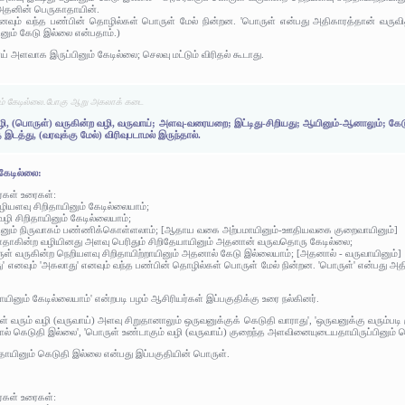
அதனின் பெருகாதாயின்.
 எனவும் வந்த பண்பின் தொழில்கள் பொருள் மேல் நின்றன. 'பொருள் என்பது அதிகாரத்தான் வருவித்த
பினும் கேடு இல்லை என்பதாம்.)
ய் அளவாக இருப்பினும் கேடில்லை; செலவு மட்டும் விரிதல் கூடாது.
ம் கேடில்லை.போகு ஆறு அகலாக் கடை
, (பொருள்) வருகின்ற வழி, வருவாய்; அளவு-வரையறை; இட்டிது-சிறியது; ஆயினும்-ஆனாலும்; கே
த்து, (வரவுக்கு மேல்) விரிவுபடாமல் இருந்தால்.
கேடில்லை:
ர்கள் உரைகள்:
ியளவு சிறிதாயினும் கேடில்லையாம்;
வழி சிறிதாயினும் கேடில்லையாம்;
ினும் நிருவாகம் பண்ணிக்கொள்ளலாம்; [ஆதாய வகை அற்பமாயினும்-ஊதியவகை குறைவாயினும்]
உளதாகின்ற வழியினது அளவு பெரிதும் சிறிதேயாயினும் அதனான் வருவதொரு கேடில்லை;
ருள் வருகின்ற நெறியளவு சிறிதாயிற்றாயினும் அதனால் கேடு இல்லையாம்; [அதனால் - வருவாயினும்]
டிது' எனவும் 'அகலாது' எனவும் வந்த பண்பின் தொழில்கள் பொருள் மேல் நின்றன. 'பொருள்' என்பது அதிக
யினும் கேடில்லையாம்' என்றபடி பழம் ஆசிரியர்கள் இப்பகுதிக்கு உரை நல்கினர்.
 வரும் வழி (வருவாய்) அளவு சிறுதானாலும் ஒருவனுக்குக் கெடுதி வாராது', 'ஒருவனுக்கு வரும்படி
ால் கெடுதி இல்லை', 'பொருள் உண்டாகும் வழி (வருவாய்) குறைந்த அளவினையுடையதாயிருப்பினும் க
தாயினும் கெடுதி இல்லை என்பது இப்பகுதியின் பொருள்.
ர்கள் உரைகள்: