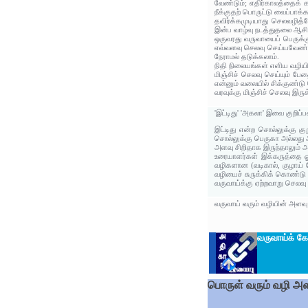
வேண்டும்; எதிர்காலத்தைக் க
நீக்குதற் பொருட்டு வைப்பாக்
தவிர்க்கமுடியாது செலவழித்
இன்ப வாழ்வு நடத்துதலை ஆசிரி
ஒருவரது வருவாயைப் பெருக்
எவ்வளவு செலவு செய்யவேண்டு
நேராமல் தடுக்கலாம்.
நிதி நிலையங்கள் எளிய வழியி
மிஞ்சிச் செலவு செய்யும் பே
என்னும் வலையில் சிக்குண்டு
வரவுக்கு மிஞ்சிச் செலவு இரு
'இட்டிது' 'அகலா' இவை குறிப
இட்டிது என்ற சொல்லுக்கு க
சொல்லுக்கு பெருகா அல்லது 
அளவு சிறிதாக இருந்தாலும் 
உரையாளர்கள் இக்கருத்தை ஓடு
வழிகளான (வடிகால், குழாய் 
வழியைச் சுருக்கிக் கொண்டு ந
வருவாய்க்கு ஏற்றவாறு செலவு
வருவாய் வரும் வழியின் அளவு 
வருவாய்க் கோ
பொருள் வரும் வழி அள