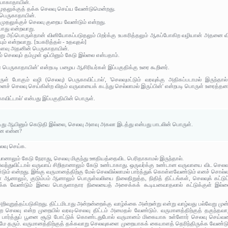
போகாதாயின்.
 முதலுக்குத் தக்க செலவு செய்ய வேண்டுமென்றது.
 பெருகாதாயின்.
து முதலுக்குச் செலவு குறைய வேண்டும் என்றது.
போது என்றவாறு.
்று அப்பொருள்தான் வினியோகப்படுதலும் பிறர்க்கு உபகரித்தலும் ஆகப்போகிற வழியான் அதனை வ
 என்றவாறு. [உபகரித்தல் - உதவுதல்]
அளவு அதனின் பெருகாதாயின்.
ம் செலவும் தம்முள் ஒப்பினும் கேடு இல்லை என்பதாம்.
பெருகாதாயின்' என்றபடி பழைய ஆசிரியர்கள் இப்பகுதிக்கு உரை கூறினர்.
ள் போகும் வழி (செலவு) பெருகாவிட்டால்', 'செலவுமட்டும் வரவுக்கு அதிகப்படாமல் இருந்தால
னைச் செலவு செய்கின்ற விதம் வருவாயைக் கடந்து செல்லாமல் இருப்பின்' என்றபடி பொருள் உரைத்தனர
ாவிட்டால்' என்பது இப்பகுதியின் பொருள்.
டிது ஆயினும் கெடுதி இல்லை, செலவு அளவு அகலா இடத்து என்பது பாடலின் பொருள்.
்பன என்ன?
லவு செய்க.
ானாலும் கேடு நேராது, செலவு மிகுந்து ஊதியத்தைவிட பெரிதாகாமல் இருந்தால்.
்துவிட்டால் வருவாய் சிறிதானாலும் கேடு உண்டாகாது. ஒருவர்க்கு உண்டான வருவாயை விட செலவ
ும் என்றது. இங்கு வருமானத்திற்கு மேல் செலவில்லாமல் பார்த்துக் கொள்ளவேண்டும் எனச் சொல்லப
ஆனாலும், குடும்பம் ஆனாலும் பொருள்வலியை நிலைநிறுத்த, நிதித் திட்டங்கள், செலவுக் கட்டுப்
்க வேண்டும் இவை பொருளாதார நிலையைத் அசைக்கக் கூடியனவாதலால் கட்டுக்குள் இல்லை 
 அறிவுறுத்தப்படுகிறது. திட்டமிடாது அன்றன்றைக்கு வாழ்க்கை அன்றன்று என்று வாழ்வது பல்வேறு முன
ற செலவு என்ற முறையில் வரவு-செலவு திட்டம் அமைதல் வேண்டும். வருமானத்திற்குத் தகுந்தவ
் பார்த்துப் பூனை சூடு போட்டுக் கொண்டதுபோல் வருமானம் மிகையாக உள்ளோர் செலவு செய்வதை
்பமே தரும். வருமானத்திற்குத் தக்கவாறு செலவுகளை முறையாகக் கையாளத் தெரிந்திருக்க வேண