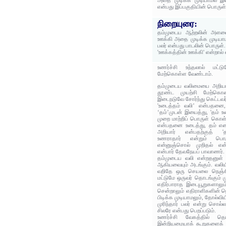
அதை முடிக்க முடியாமல் இ
என்பது இப்பகுதியின் பொருள்
நிறையுரை:
தம்முடைய ஆற்றலின் அளவை
ஊக்கி அதை முடிக்க முடியா
பலர் என்பது பாடலின் பொருள்.
'ஊக்கத்தின் ஊக்கி' என்றால்
உணர்ச்சி உந்தலால் மட்ட
மேற்கொள்ள வேண்டாம்.
தம்முடைய வலிமையை அறியாதவ
தூண்ட முயற்சி மேற்கொண
இடைநடுவே சோர்ந்து கெட்டவர்
'உடைத்தம் வலி’ என்பதனை
‘தம்’முடன் இயைத்து, 'தம் 
முறை மாற்றிப் பொருள் கொள்
என்பதனை உடைத்து, தம் எனப்
அறியார் என்பதற்குத் '
உணராதார் என்றும் பொரு
என்னுஞ்சொல் முறிதல் என்
என்பார் தேவநேயப் பாவாணர்.
தம்முடைய வலி என்றதனுள்
ஆகியவையும் அடங்கும். வலிய
வறிதே ஒரு செயலை நெஞ்ச
மட்டுமே ஒருவர் தொடங்கும் ம
எதிர்பாராத இடையூறுகளாலும
சென்றாலும் எதிராளிகளின் ந
பிடிக்க முடியாமலும், தோல்வியி
முரிந்தார் பலர் என்று சொல்ல
சிலரே என்பது பெறப்படும்.
உணர்ச்சி வேகத்தில் தொ
இன்றியமையாக் கூறுகளைக் 