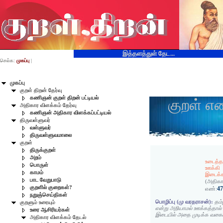
இத்தளத்துள் தேட...
செல்க:
முகப்பு
|
முகப்பு
குறள் திறன் தேர்வு
கணிஞன் குறள் திறன் பட்டியல்
குறள் எ
அதிகார விளக்கம் தேர்வு
கணிஞன் அதிகார விளக்கப்பட்டியல்
திருவள்ளுவர்
வள்ளுவர்
திருவள்ளுவமாலை
குறள்
திருக்குறள்
அறம்
உடைத்த
பொருள்
ஊக்கி
காமம்
இடைக்கண
பாட வேறுபாடு
(அதிகா
குறளில் குறைகள்?
4
எண்:
நறுஞ்செய்திகள்
பொழிப்பு (மு வரதராசன்):
தம
குறளும் உரையும்
என்று அறியாமல் ஊக்கத்தால்
உரை ஆசிரியர்கள்
இடையில் அதை முடிக்க வகையி
அதிகார விளக்கம் தேடல்