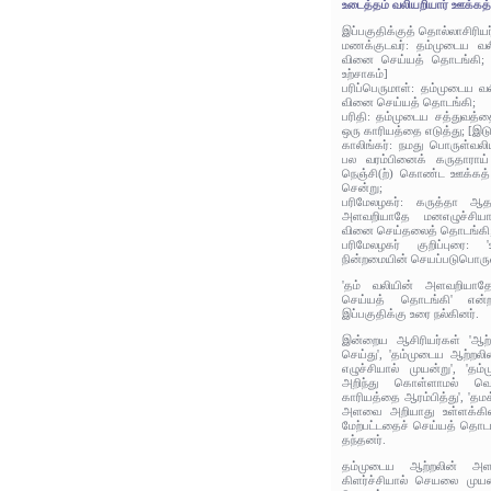
உடைத்தம் வலியறியார் ஊக்கத்
இப்பகுதிக்குத் தொல்லாசிரிய
மணக்குடவர்: தம்முடைய வல
வினை செய்யத் தொடங்கி; [
உற்சாகம்]
பரிப்பெருமாள்: தம்முடைய 
வினை செய்யத் தொடங்கி;
பரிதி: தம்முடைய சத்துவத்
ஒரு காரியத்தை எடுத்து; [இடு
காலிங்கர்: நமது பொருள்வலி
பல வரம்பினைக் கருதாராய
நெஞ்சி(ற்) கொண்ட ஊக்கத்
சென்று;
பரிமேலழகர்: கருத்தா ஆ
அளவறியாதே மனஎழுச்சியா
வினை செய்தலைத் தொடங்கி
பரிமேலழகர் குறிப்புரை:
நின்றமையின் செயப்படுபொருள்
'தம் வலியின் அளவறியாத
செய்யத் தொடங்கி' என்ற
இப்பகுதிக்கு உரை நல்கினர்.
இன்றைய ஆசிரியர்கள் 'ஆற்
செய்து', 'தம்முடைய ஆற்ற
எழுச்சியால் முயன்று', 'த
அறிந்து கொள்ளாமல் வெ
காரியத்தை ஆரம்பித்து', 'தம
அளவை அறியாது உள்ளக்கிளர
மேற்பட்டதைச் செய்யத் தொடங
தந்தனர்.
தம்முடைய ஆற்றலின் அள
கிளர்ச்சியால் செயலை முயன