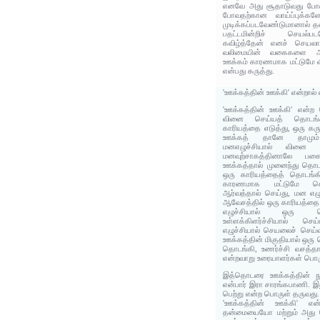
எனவே அது சூதாடுவது போல்
போவதற்கான வாய்ப்புக்கள
முடிக்கப்படவேண்டுமானால் தன்
பதட்டமின்றிச் செயல்பட
கவிழ்த்தேன் எனச் செயலாற
வலிமையின் வகைகளை அளந
ஊக்கம் காரணமாக மட்டுமே 
என்பது கருத்து.
'ஊக்கத்தின் ஊக்கி' என்றால்
'ஊக்கத்தின் ஊக்கி' என்ற 
வினை செய்யத் தொடங்க
காரியத்தை எடுத்து, ஒரு க
ஊக்கத் தானே தாமும்
மனஎழுச்சியால் வினை 
மனவுற்சாகத்தினாலே பக
ஊக்கத்தால் முனைந்து தொட
ஒரு காரியத்தைத் தொடங்கி
காரணமாக மட்டுமே செ
ஆர்வத்தால் செய்து, மன எழு
ஆவேசத்தில் ஒரு காரியத்தை
எழுச்சியால் ஒரு 
உள்ளக்கிளர்ச்சியால் 
எழுச்சியால் செயலைச் செய்வ
ஊக்கத்தின் மிகுதியால் ஒரு
தொடங்கி, உணர்ச்சி வசத்
என்றவாறு உரையாளர்கள் பொரு
இத்தொடரை ஊக்கத்தின் நூக
என்பார் இரா சாரங்கபாணி. இ
பெற்று என்ற பொருள் தருவது.
'ஊக்கத்தின் ஊக்கி' என
தன்மையையோ மற்றும் அது