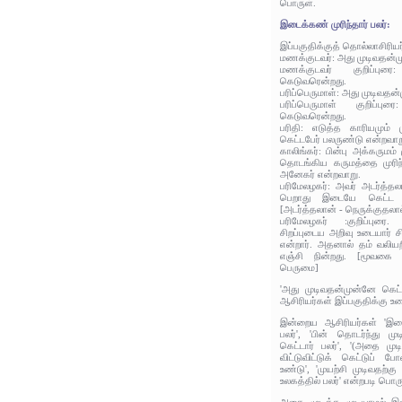
பொருள்.
இடைக்கண் முரிந்தார் பலர்:
இப்பகுதிக்குத் தொல்லாசிரிய
மணக்குடவர்: அது முடிவதன்மு
மணக்குடவர் குறிப்புர
கெடுவரென்றது.
பரிப்பெருமாள்: அது முடிவதன்
பரிப்பெருமாள் குறிப்பு
கெடுவரென்றது.
பரிதி: எடுத்த காரியமும் 
கெட்டபேர் பலருண்டு என்றவாற
காலிங்கர்: பின்பு அக்கருமம
தொடங்கிய கருமத்தை முரிந்த
அனேகர் என்றவாறு.
பரிமேலழகர்: அவர் அடர்த்தல
பெறாது இடையே கெட்ட அர
[அடர்த்தலான் - நெருக்குதலால
பரிமேலழகர் :குறிப்புரை
சிறப்புடைய அறிவு உடையார் சில
என்றார். அதனால் தம் வலிய
எஞ்சி நின்றது. [மூவகை 
பெருமை]
'அது முடிவதன்முன்னே கெட்
ஆசிரியர்கள் இப்பகுதிக்கு உர
இன்றைய ஆசிரியர்கள் 'இடை
பலர்', 'பின் தொடர்ந்து மு
கெட்டார் பலர்', '(அதை முட
விட்டுவிட்டுக் கெட்டுப் ப
உண்டு', 'முயற்சி முடிவதற்
உலகத்தில் பலர்' என்றபடி பொர