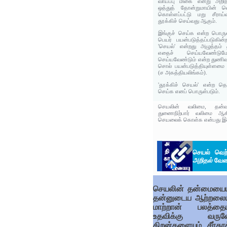
வாய்ப்பு மிகை என்று அறிந
ஒத்துத் தோன்றுமாயின் வ
கொள்ளப்பட்டு மறு சீராய்
தூக்கிச் செய்வது ஆகும்.
இங்குச் செய்க என்ற பொரு
பெயர் பயன்படுத்தப்படுகின
'செயல்' என்றது அழுத்தம
எதைச் செய்யவேண்
செய்யவேண்டும் என்ற துணிவு
சொல் பயன்படுத்தியுள்ளமை இ
(ச அகத்தியலிங்கம்).
'தூக்கிச் செயல்' என்ற தொடர
செய்க எனப் பொருள்படும்.
செயலின் வலிமை, தன்
துணைநிற்பார் வலிமை ஆகிய
செயலைக் கொள்க என்பது இக்
செயல் வெற
அறிதல்
வேண்
செயலின் தன்மையையு
தன்னுடைய ஆற்றலையு
மாற்றான் பலத்தையு
உதவிக்கு வருவ
திறன்களையும் சீர்தூக