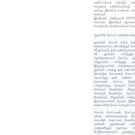
எதிர்ப்புக்கள் ஏற்படும் 
அவற்றை எதிர்கொள்ளத் தெ
நமக்கு இரண்டு கண்கள் என்ற
கண்கள்.
இவற்றைப் பற்றித்தான் SWOT
செய்யும். இவ்விதம் ஆய்வ
மொழியில், மேற்கொள்ளச் சொல்
'தூக்கிச் செயல்' என்றால் என
தூக்கிச் செயல் என்ற தொட
வினைசெய்க, விசாரித்துச் செ
சீர்தூக்கித் தன் வலிமிகும
சீர் தூக்கிப் பார்த்து
அவ்வினையைச் செய்க, ஆரா
சீர்தூக்கிப் பார்த்துத
இருக்குமாயின் அவ்வினையச
தூக்கிப் பார்த்து தன் வலி மி
நினைத்த செயலைத் தொடங்கு
ஆராய்ந்து தன் வலிமை மி
செயலைச் செய்க, நிறு
(அதன்பிறகு அதைச்) செய்
செய்தல் வேண்டும், சீர்தூ
செய்தல் வேண்டும், ஆராய்
வேண்டும், சீர்தூக்கிப் பார
இருக்குமானால் செய்க (இல்
உரையாசிரியர்கள் பொருள் கூற
செயல், செய்பவன், போட்ட
எல்லா வன்மைகளையும் சீர்
செயலில் தொடங்க வேண்டும
தன்வலி துணைவலி என்
மாற்றானிலும் தனக்கு 
மேற்கொள்ளலாம்.. குறைந்த