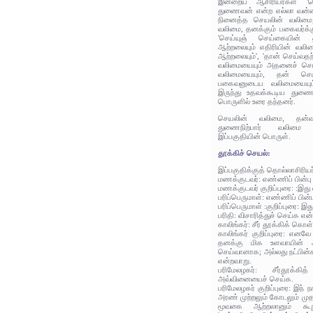
இன்றைய ஆசிரியர்கள் 'ச
துணைவன் என்ற எல்லா வன்ம
நினைத்த செயலின் வலிமை
வலிமை, தனக்கும் பகைவர்க்
'செய்யுஞ் செய்கையின் 
ஆற்றலையும் எதிரியின் வலி
ஆற்றலையும்', 'தான் செய்வத
வலிமையையும் அதனைச் செய்த
வலிமையையும், தன் செய
பகைவனுடைய வலிமையையும
இருந்து உதவக்கூடிய துணை
பொருளில் உரை தந்தனர்.
செயலின் வலிமை, தன்
துணைநிற்பார் வலிமை
இப்பகுதியின் பொருள்.
தூக்கிச் செயல்:
இப்பகுதிக்குத் தொல்லாசிரிய
மணக்குடவர்: எண்ணிப் பின்ப
மணக்குடவர் குறிப்புரை: :இது வ
பரிப்பெருமாள்: எண்ணிப் பின
பரிப்பெருமாள் :குறிப்புரை: இது
பரிதி: விசாரித்துச் செய்க என
காலிங்கர்: சீர் தூக்கிக் கொள
காலிங்கர் குறிப்புரை: எனவ
தனக்கு மிக உளவாயின
செய்வானாக; அல்லது நட்பின
என்றவாறு.
பரிமேலழகர்: சீர்தூக்கி
அவ்வினையைச் செய்க.
பரிமேலழகர் குறிப்புரை: இந்
அரண் முற்றலும் கோடலும் ம
மூவகை ஆற்றலானும் கூறுபட