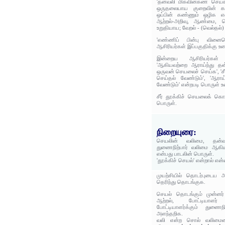
'தன்வலி மிகவின்கண் செய்க
ஒருதலையாய குறைவின் க
ஒப்பின் கண்ணும் ஒழிக என
ஆற்றல்-அறிவு, ஆண்மை, 
உறுதியாய; வேறல் - (வெல்தல்)
'எண்ணிப் பின்பு வினை
ஆசிரியர்கள் இப்பகுதிக்கு உர
இன்றைய ஆசிரியர்கள் 'ச
'ஆகியவற்றை ஆராய்ந்து தன்
ஒருவன் செயலைச் செய்க', 'சீர
செய்தல் வேண்டும்', 'ஆராய
வேண்டும்' என்றபடி பொருள் உ
சீர் தூக்கிச் செயலைக் கொ
பொருள்.
நிறையுரை:
செயலின் வலிமை, தன்
துணைநிற்பார் வலிமை ஆகிய
என்பது பாடலின் பொருள்.
'தூக்கிச் செயல்' என்றால் என
முயற்சியில் தொடர்புடைய
தெரிந்து தொடங்குக.
செயல் தொடங்கும் முன்னர
ஆற்றல், போட்டியாளர
போட்டியாளர்க்கும் துணைந
அளந்தறிக.
வலி என்ற சொல் வலிமையைக