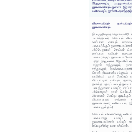
ஆற்றலையும்; மாற்றான்வலி
துணைவலியும்-துணை நிற்பார
வலிமையும்; தூக்கி-அளந்தறிந
வினைவலியும் தன்வலியு
துணைவலியும்:
இப்பகுதிக்குத் தொல்லாசிரிய
மணக்குடவர்: செய்யும் வி
உண்டான வலியும் பகைவன
பகைவர்க்கும் துணையாயினார் 
பரிப்பெருமாள்: செய்யும் வ
உண்டான வலியும் பகைவன
பகைவர்க்கும் துணையாயினார் 
பரிதி: நாலுவகை அரணின் சத்
மாற்றார் சத்துவமும், த
சத்துவமும்; [நால்வகைஅரண
நீரரண், நிலவரண்; சத்துவம் -
காலிங்கர்: தான் செய்யும் 
வீரப்பாட்டின் வலியும், தனக்
தனக்கு உதவும் படைத்துணை வலி
படைத்துணை வலியும்; [வீரப்பாட்
பரிமேலழகர்: தான் செய்யக
அதனைச் செய்து முடிக்கும
விலக்கலுறும் மாற்றான் வ
துணையாவார் வலியையும், [இர
பகைவனுக்கும்]
'செய்யும் வினையினது வலியு
பகைவனது வலியும் தனக
துணையாயினார் வலியும்' என
இப்பகுதிக்கு உரை நல்கினர்.