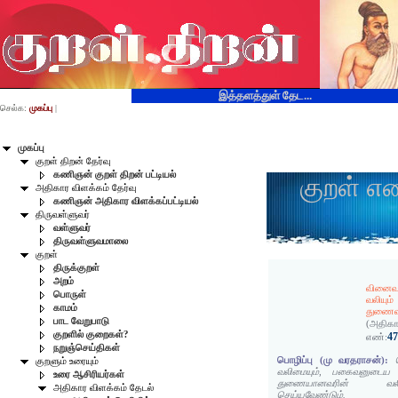
இத்தளத்துள் தேட...
செல்க:
முகப்பு
|
முகப்பு
குறள் திறன் தேர்வு
கணிஞன் குறள் திறன் பட்டியல்
குறள் எ
அதிகார விளக்கம் தேர்வு
கணிஞன் அதிகார விளக்கப்பட்டியல்
திருவள்ளுவர்
வள்ளுவர்
திருவள்ளுவமாலை
குறள்
திருக்குறள்
அறம்
வினைவலி
பொருள்
வலியும்
காமம்
துணைவல
பாட வேறுபாடு
(அதிகா
குறளில் குறைகள்?
4
எண்:
நறுஞ்செய்திகள்
பொழிப்பு (மு வரதராசன்):
குறளும் உரையும்
வலிமையும், பகைவனுடைய வல
உரை ஆசிரியர்கள்
துணையானவரின் வலி
அதிகார விளக்கம் தேடல்
செய்யவேண்டும்.