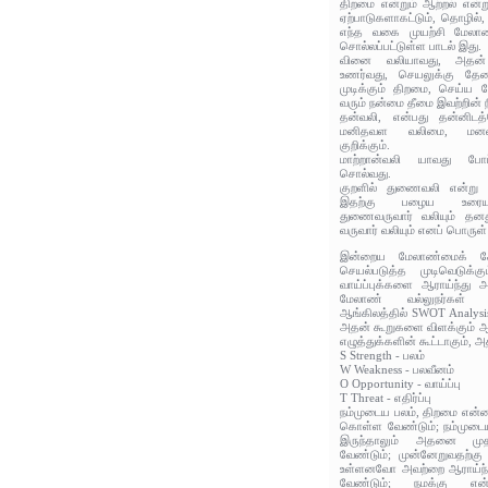
திறமை என்றும் ஆற்றல் என்ற
ஏற்பாடுகளாகட்டும், தொழில்
எந்த வகை முயற்சி மேலாண்
சொல்லப்பட்டுள்ள பாடல் இது.
வினை வலியாவது, அதன் 
உணர்வது, செயலுக்கு த
முடிக்கும் திறமை, செய்ய 
வரும் நன்மை தீமை இவற்றின் 
தன்வலி, என்பது தன்னிடத
மனிதவள வலிமை, மனவல
குறிக்கும்.
மாற்றான்வலி யாவது போட
சொல்வது.
குறளில் துணைவலி என்று 
இதற்கு பழைய உரையாச
துணைவருவார் வலியும் தன
வருவார் வலியும் எனப் பொருள்
இன்றைய மேலாண்மைக் கோட்
செயல்படுத்த முடிவெடுக்
வாய்ப்புக்களை ஆராய்ந்து அ
மேலாண் வல்லுநர்கள்
ஆங்கிலத்தில் SWOT Analysi
அதன் கூறுகளை விளக்கும் ஆ
எழுத்துக்களின் கூட்டாகும், 
S Strength - பலம்
W Weakness - பலவீனம்
O Opportunity - வாய்ப்பு
T Threat - எதிர்ப்பு
நம்முடைய பலம், திறமை என்
கொள்ள வேண்டும்; நம்முடை
இருந்தாலும் அதனை முத
வேண்டும்; முன்னேறுவதற்கு
உள்ளனவோ அவற்றை ஆராய்ந்
வேண்டும்; நமக்கு என