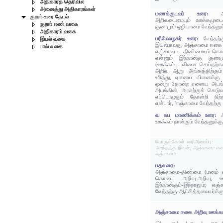
அதிகாரத் தெரிவில்
அனைத்து அதிகாரங்கள்
மணக்குடவர் உரை:
குறள்-உரை தேடல்
அறிவுடைமையும் ஊக்கமுடைம
குறள் எண் வகை
குணமும் ஒழியாமை வேந்தனுக்
அதிகாரம் வகை
பரிமேலழகர் உரை:
வேந்தற
இயல் வகை
இயல்பாவது, அஞ்சாமை ஈகை அ
பால் வகை
எஞ்சாமை - திண்மையும் கொடை
என்னும் இந்நான்கு குணமு
(ஊக்கம் : வினை செய்தற்கண
அறிவு ஆறு அங்கத்திற்கும
உரித்து, ஏனைய வினைக்கு உ
ஒன்று தோன்ற ஏனைய அடங்க
அடங்கின், அரசற்குக் கெ
எப்பொழுதும் தோன்றி நிற
என்பார், 'எஞ்சாமை வேந்தற்கு 
வ சுப மாணிக்கம் உரை:
ஊக்கம் நான்கும் வேந்தனுக்கு
பொருள்கோள் வரிஅமைப்பு:
வேந்தற்கு இயல்பு அஞ்சாமை ஈக
எஞ்சாமை.
பதவுரை:
அஞ்சாமை-திண்மை (மனம் 
கொடை; அறிவு-அறிவு; ஊக்
இந்நான்கும்-இந்நாலும்; எஞ
வேந்தற்கு-ஆட்சித்தலைவர்க்க
அஞ்சாமை ஈகை அறிவு ஊக்கம்