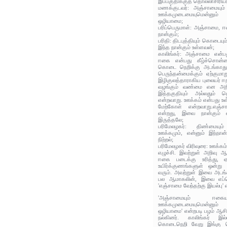
இப்பகுதிக்குத் தொல்லாசிரியர
மணக்குடவர்: அஞ்சாமையும்
ஊக்கமுடைமையுமென்னும்
ஒழியாமை;
பரிப்பெருமாள்: அஞ்சாமை, 
நான்கும்;
பரிதி: திடபுத்தியும் கொடையு
இந்த நான்கும் உள்ளவன்;
காலிங்கர்: அஞ்சாமை என்
ஈகை என்பது கீழ்ச்சொன்ன
கொடை நெறிக்கு அடங்காது 
பெருந்தன்மைக்கும் ஏற்கும
இழிகுலத்தாராகிய புலையர் ஈ
வழங்கும் வண்மை என அறிக
இத்தகுதியும் அல்லதும் த
என்றவாறு. ஊக்கம் என்பது உள
மேற்கோள் என்றவாறு.எஞ்
என்றது, இவை நான்கும் எ
இருத்தலே;
பரிமேலழகர்: திண்மையும
ஊக்கமும், என்னும் இந்நா
நிற்றல்;
பரிமேலழகர் விரிவுரை: ஊக்க
எழுச்சி. இவற்றுள் அறிவு ஆற
ஈகை படைக்கு உரித்து, 
உயிர்க்குணங்களுள் ஒன்
வரும். அவற்றுள் இவை அடங்
பல ஆமாகலின், இவை எப்பொ
'எஞ்சாமை வேந்தற்கு இயல்பு' எ
'அஞ்சாமையும் ஈகைய
ஊக்கமுடைமையுமென்னும்
ஒழியாமை' என்றபடி பழம் ஆசிர
நல்கினர். காலிங்கர் இல்
கொடைநெறி வேறு இங்கு ச