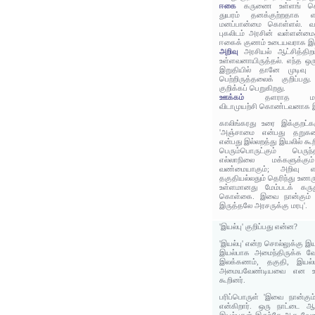
ஈகை
கருணை உள்ளங் க
துயரம் தனக்குற்றதாக 
மனப்பான்மை கொள்ளல். வறி
புகலிடம் அரசின் வள்ளன்ம
ஈகைக் குணம் உடையவராக இரு
அறிவு
அரசியல் ஆட்சித்திற
உள்ளவனாயிருத்தல். எந்த ஒரு
இறுதியில் தானே முடிவு
பெற்றிருத்தலைக் குறிப்ப
குறிக்கப் பெறுகிறது.
ஊக்கம்
தளராத மனக்க
விடாமுயற்சி கொண்டவனாக இ
காலிங்கரது உரை இக்குறட்க
'அஞ்சாமை என்பது தறு
என்பது இல்லறத்து இயலில் 
பெரும்பொருட்கும் பெருந்
எல்லாநிலை மக்களுக்கு
வண்மையாகும்; அறிவு என
தகுதியல்லதும் தெரிந்து உணர
உள்ளமானது மேம்படக் கரு
கொள்கை. இவை நான்கும் எ
இருத்தலே அரசருக்கு மரபு'.
'இயல்பு' குறிப்பது என்ன?
'இயல்பு' என்ற சொல்லுக்கு இ
இயல்பாக அமைந்திருக்க வேண
இலக்கணம், தகுதி, இயல
அமையவேண்டியவை என உரை
கூறினர்.
பரிப்பொருள் 'இவை நான்கு
என்கிறார். ஒரு நாட்டை ஆ