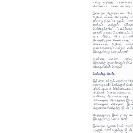
என்று பிரித்துப் பார்க்கிறா
சொல்லப்பட்ட ஈகை படைக்கு உரி
இன்றைய ஆசிரியர்கள் 'அச்
அறிவும் உள்ளக் கிளர்ச்சியு
நீங்காது நிற்கப்பெறுதல்', 
ஊக்கம் என்னும் இந்நான
பெற்றிருத்தலே', 'பயமில்
இரங்கி தானம் கொடுத்தல், அ
திட்ட அறிவு, விடா முயற்
நிறைந்திருக்க வேண்டியது', '
கொடையும், அறிவும், ஊக்க
குணங்களையும் என்றும் பெற்ற
இப்பகுதிக்கு உரை தந்தனர்.
திண்மை, கொடை, அறிவ
இந்நான்கு குணங்களும் நீங்கா
இப்பகுதியின் பொருள்.
வேந்தற்கு இயல்பு:
இத்தொடர்க்குத் தொல்லாசிரி
மணக்குடவர்: வேந்தனுக்கியல்ப
பரிப்பெருமாள்: இயற்கையாக 
பரிதியார்: அரசன் என்றவாறு.
காலிங்கர்: அரசருக்கு மரபு.
பரிமேலழகர்: அரசனுக்கு இயல
பரிமேலழகர் விரிவுரை: இயல
'எஞ்சாமை வேந்தற்கு இயல்பு' எ
'வேந்தனுக்கு இயல்பு/மரபு' 
இப்பகுதிக்கு உரை கூறினர்.
இன்றைய ஆசிரியர்கள் 'அரசர்க
'ஆளும் அரசர்களுக்கு இயல்ப