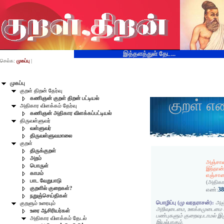
இத்தளத்துள் தேட...
செல்க:
முகப்பு
|
முகப்பு
குறள் திறன் தேர்வு
கணிஞன் குறள் திறன் பட்டியல்
குறள் எ
அதிகார விளக்கம் தேர்வு
கணிஞன் அதிகார விளக்கப்பட்டியல்
திருவள்ளுவர்
வள்ளுவர்
திருவள்ளுவமாலை
குறள்
திருக்குறள்
அறம்
அஞ்சா
பொருள்
இந்நான்
காமம்
எஞ்சாம
பாட வேறுபாடு
(அதிகா
குறளில் குறைகள்?
3
எண்:
நறுஞ்செய்திகள்
பொழிப்பு (மு வரதராசன்):
அஞ
குறளும் உரையும்
அறிவுடைமை, ஊக்கமுடைமை 
உரை ஆசிரியர்கள்
பண்புகளும் குறைவுபடாமல் இ
அதிகார விளக்கம் தேடல்
இயல்பாகும்.