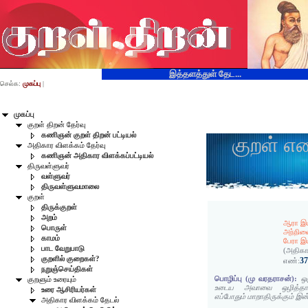
இத்தளத்துள் தேட...
செல்க:
முகப்பு
|
முகப்பு
குறள் திறன் தேர்வு
கணிஞன் குறள் திறன் பட்டியல்
குறள் எ
அதிகார விளக்கம் தேர்வு
கணிஞன் அதிகார விளக்கப்பட்டியல்
திருவள்ளுவர்
வள்ளுவர்
திருவள்ளுவமாலை
குறள்
திருக்குறள்
அறம்
ஆரா இய
பொருள்
அந்நி
காமம்
பேரா இ
பாட வேறுபாடு
(அதிகா
குறளில் குறைகள்?
3
எண்:
நறுஞ்செய்திகள்
பொழிப்பு (மு வரதராசன்):
ஒ
குறளும் உரையும்
உடைய அவாவை ஒழித்தால
உரை ஆசிரியர்கள்
எப்போதும் மாறாதிருக்கும் இன
அதிகார விளக்கம் தேடல்