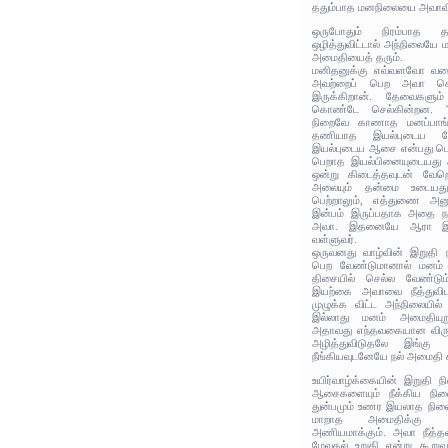
ததும்பாத மனநிலையை அவாவி
ஒருபோதும் நிரம்பாத
ஒழித்துவிட்டால் அந்நிலைய
அமைதியைத் தரும்.
மனிதனுக்கு எவ்வளவோ வக
அவற்றைப் பெற அவா க
இருக்கிறான். தேவைகளும்
கொண்டே செல்கின்றன. '
நிறைவே காணாத மனப்பாங்கை
தணியாத இயல்புடைய வ
இயல்புடைய ஆசை என்பது பொர
பெறாத இயல்பினையுடையது 
ஒன்று கிடைத்தவுடன் வேற
அலையும் தன்மை உடையது
பெற்றாலும், எத்துணை அனுப
இன்பம் இருப்பதாக அதை நாட
அவா. இதனையே ஆரா இய
வள்ளுவர்.
ஒருவனது வாழ்வின் இறுதி 
பெற வேண்டுமானால் மனம் மு
திசையில் செல்ல வேண்டு
இயற்கை அவாவை நீத்துவ
முழுக்க விட்ட அந்நிலையில்
இல்லாது மனம் அமைதியுற
அதாவது எந்தவகையான விருப்
அழித்துவிடுதலே இங்கு 
நீங்கியவுடனேயே நல் அமைதி கி
உயிர்வாழ்க்கையின் இறுதி 
ஆசைகளையும் நீக்கிய நிலை
துன்பமும் உணர இயலாத நிலைய
மாறாத அமைதிக்கு வழி
அணியமாக்கும். அவா நீத்தவர
மேவுதல் உறுதி என்று கூறு