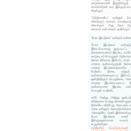
வாழ்க்கையின் இறுதிக்குத்
கொள்கிறார் என இக்குறட்பொ
சிறக்கும்.
'அந்நிலையே' என்னும் ம
விளங்கும் ஏகாரம் காலத்தா
விளக்கும். அது அவா அறுத
உளதாம் என்பதைக் குறிக்கும்.
'பேரா இயற்கை' என்றால் என்
'பேரா இயற்கை' என்றதற
இடைபெயராது ஒருபடிபட்ட ம
நிலைமையனாம் இயல்பு, எப்போ
வாழ்வு, எப்பொழுதும் அழியா
நிலை, நீங்காத இன்பம், மாறா
மாறாத தன்மை(முத்தி நிலை
மாறாத இயற்கைத்தாகிய இ
பேரின்ப நிலை, எந்தக்
தன்மையினையுடைய இன்பம்
ஒன்றிநிற்கும் பெருநிலை, 
மாறாத இயல்பையுடைய பேர
தன்மையான இயல்பு என்றவ
பொருள் கூறினர்.
உயிர் பிறந்து பிறந்து துன்ப
விடுதலை பெற்று நிலைபெறுதல
நிலையே வீடுபேறு அடைதல்; 
அவா என்னும் அமைதியின்மை
அமைதியே பிறவி இன்மைக்கு
பேரா இயற்கை எனச் சுட
இக்குறளுக்கான சமயம் 
கூறுகின்றன.
கற்றீண்டு மெய்ப்பொருள்