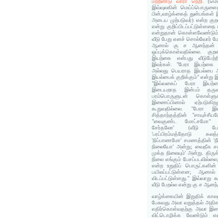
மற்றீண்டு வாரா நெறி.
(மெ
இவ்வுலகின் மெய்ப்பொருளை
பின்,வாழ்க்கைத் துன்பங்க
அடைய முற்படுவர்) என்ற குறள
என்று குறிப்பிடப்பட்டுள்ளதை
என்றுதான் கொள்ளவேண்டும
வீடு பேறு எனச் சொல்வோர் மே
ஆனால் கு ச ஆனந்தன் ப
ஒப்புக்கொள்வதில்லை. குறள
இயற்கை என்பது வீடுபேற்றி
இவர்கள். "பேரா இயற்கை
அல்லது பெயராத இயல்பை அ
இயல்பைக் குறிக்கும்" என்று இ
"இவ்வகைப் பேரா இயற்க
இடையறாத இன்பம் தருவது
பரம்பொருளுடன் கொள்ளு
இணைப்பினால் ஏற்படுகிற
கூறுவதில்லை. "பேரா 
சித்தாந்தத்தின் "சாயுச்
"வைகுண்ட மோட்சமோ" 
சேர்தலோ' (வீடு பேற
'பரப்பிரம்மத்தோடு கல
'நிப்பாணமோ' சமணத்தின் 'நீ
நிலையோ' அன்று; வைதீக சமய
முக்த நிலையும்' அன்று. திருக
நிலை எங்கும் பேசப்படவில்லை
என்ற உறுதிப் பொருட்களின்
பயிலப்பட்டுள்ளன; ஆனால் 
விடப்பட்டுள்ளது." இவ்வாறு
வீடு பேறல்ல என்று கு ச ஆனந்த
வாழ்க்கையின் இறுதிக் காலத்
பேசுவது அவா வறுத்தல் அதி
எதிர்கொள்வதற்கு அவா இட
விட்டொழிக்க வேண்டும் 