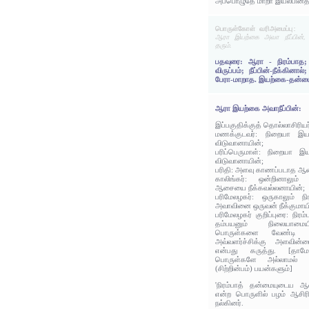
அப்பொழுதே மாறா இயல்பினதாக
பொருள்கோள் வரிஅமைப்பு:
ஆரா இயற்கை அவா நீப்பின்,
தரும்.
பதவுரை: ஆரா - நிரம்பாத
விருப்பம்; நீப்பின்-நீக்கின
பேரா-மாறாத. இயற்கை-தன்மை.
ஆரா இயற்கை அவாநீப்பின்:
இப்பகுதிக்குத் தொல்லாசிரிய
மணக்குடவர்: நிறையா இ
விடுவானாயின்;
பரிப்பெருமாள்: நிறையா
விடுவானாயின்;
பரிதி: அளவு காணப்படாத 
காலிங்கர்: ஒன்றினாலும்
ஆசையை நீக்கவல்லனாயின்;
பரிமேலழகர்: ஒருகாலும் ந
அவாவினை ஒருவன் நீக்குமாயி
பரிமேலழகர் குறிப்புரை: நிர
தம்பயனும் நிலையாம
பொருள்களை வேண்டி ம
அவ்வளர்ச்சிக்கு அளவின்ம
என்பது கருத்து. [தாமே
பொருள்களே அல்லாமல் அ
(சிற்றின்பம்) பயன்களும்]
'நிரம்பாத் தன்மையுடைய ஆ
என்ற பொருளில் பழம் ஆசிரி
நல்கினர்.