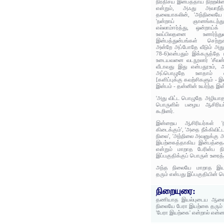
நிரதிசய இன்பத்தாய் நிற்றலி
என்றும், அஃது அவாநீத
தலையாகலின், 'அந்நிலையே த
'நன்றாய் ஞானங்கடந்து
எல்லாம்ஈர்த்து, ஒன்றாய்க்
உலப்பிலதனை உணர்ந்துண
இன்பத்துன்பங்கள் செற்று
அன்றே அப்போதே வீடும் அதுவ
78-6)என்பதும் இக்கருத்தே 
உடையவனை வடநூலார் 'சீவன்
வீடாவது இது என்பதூஉம், 
அப்பொழுதே உளதாம் என்
[களிப்புக்கு கவற்சிகளும் - 
இன்பம் - தன்னின் உயர்ந்த இன
'அது விட்ட பொழுதே அழியாத
பொருளில் பழைய ஆசிரியர்
கூறினர்.
இன்றைய ஆசிரியர்கள் '
கிடைக்கும்', 'அதை நீக்கிவிட
நிலை', 'அந்நிலை அவனுக்கு 
இயற்கைத்தாகிய இன்பத்தைக்
என்றும் மாறாத பேரின்ப ந
இப்பகுதிக்குப் பொருள் உரைத்
அந்த நிலையே மாறாத இய
தரும் என்பது இப்பகுதியின் ப
நிறையுரை:
தணியாத இயல்புடைய ஆசையை
நிலையே பேரா இயற்கை தரும் 
'பேரா இயற்கை' என்றால் என்