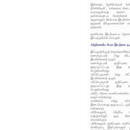
இன்றைய ஆசிரியர்கள் 'என
நீக்கிவிடின்', 'எவ்வளவு கி
சுபாவமுள்ளது ஆசை', '
தன்மையுடைய அவாவினை ஒர
'ஒருகாலும் நிரம்பாத இயல்ப
ஒருவன் நீக்குவானாயின்' எ
தந்தனர்.
தணியாத இயல்புடைய ஆசையை 
இப்பகுதியின் பொருள்.
அந்நிலையே பேரா இயற்கை தர
இப்பகுதிக்குத் தொல்லாசிரிய
மணக்குடவர்: அது வி
இயல்பினைத் தரும்.
மணக்குடவர் குறிப்புரை
ஒருபடிப்பட்டது. இது 
பெறுமென்றது.
பரிப்பெருமாள்: அது வ
இயல்பினைத் தரும்.
பரிப்பெருமாள் குறிப்பு
ஒருபடிப்பட்டது. இது 
பெறுமென்றது
பரிதி: அளவு காண்பானாகிய
வரும் என்றவாறு.
காலிங்கர்: மற்று அப்
இடைபெயராது ஒருபடிபட்ட முத
என்றவாறு.
பரிமேலழகர்: அந்நீப்பு
எஞ்ஞான்றும் ஒரு நி
கொடுக்கும்.
பரிமேலழகர் குறிப்புரை: களிப்ப
பிணிமூப்பு இறப்புக்களும்