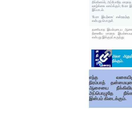
நீக்கினால், அப்போதே மாற
வாழ்க்கை வாய்க்கும்; பேரா 
இப்பாடல்.
'பேரா இயற்கை' என்றதற்க
என்பது பொருள்.
தணியாத இயல்புடைய ஆசையை
நிலையே மாறாத இயல்பையு
என்பது இக்குறட்கருத்து.
அவா அறுத்
நீக்கும்.
எந்த வகையிலு
நிரம்பாத் தன்மையு
ஆசையை நீக்கிவிட
அப்பொழுதே நீங்
இன்பம் கிடைக்கும்.