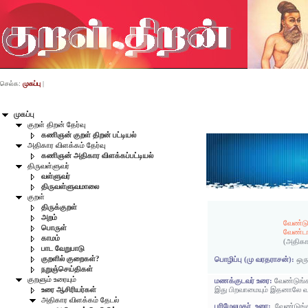
செல்க:
முகப்பு
|
முகப்பு
குறள் திறன் தேர்வு
கணிஞன் குறள் திறன் பட்டியல்
அதிகார விளக்கம் தேர்வு
கணிஞன் அதிகார விளக்கப்பட்டியல்
திருவள்ளுவர்
வள்ளுவர்
திருவள்ளுவமாலை
குறள்
திருக்குறள்
அறம்
வேண்டு
பொருள்
வேண்டா
காமம்
(அதிகா
பாட வேறுபாடு
குறளில் குறைகள்?
பொழிப்பு (மு வரதராசன்):
ஒரு
நறுஞ்செய்திகள்
குறளும் உரையும்
மணக்குடவர் உரை:
வேண்டுங்க
இது பிறவாமையும் இதனாலே வ
உரை ஆசிரியர்கள்
அதிகார விளக்கம் தேடல்
பரிமேலழகர் உரை:
வேண்டுங்