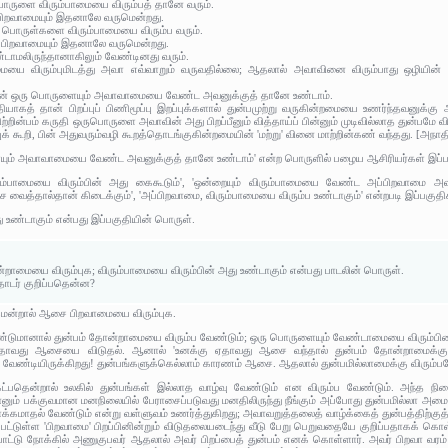
ொருளை விரும்பாமையை விரும்பத் தானே வரும்.
ு பிறவாமையும் இதனாலே வருமென்றது.
் பொருள்களை விரும்பாமையை விரும்ப வரும்.
இது பிறவாமையும் இதனாலே வருமென்றது.
ாமலிருந்தானாகிலும் வேண்டினது வரும்.
மையை விரும்புமிடத்து அவா எவ்வாறும் வருவதில்லை; ஆதலால் அவாவினை விரும்பாது ஒழியின் பி
ான் ஒரு பொருளையும் அவாவாமையை வேண்ட அவனுக்குத் தானே உண்டாம்.
ாதியாகத் தான் பிறப்புப் பிணிமூப்பு இறப்புக்களால் துன்பமுற்று வருகின்றமையை உணர்ந்தவ
ிற்றின்பம் கருதி ஒருபொருளை அவாவின் அது பிறப்பீனும் வித்தாய்ப் பின்னும் முடிவில்லாத துன்ப
்புக் கூறி, பின் அதுவரும்வழி கூறத்தொடங்குகின்றமையின் 'மற்று' வினை மாற்றின்கண் வந்தது. [அ
ும் அவாவாமையை வேண்ட அவனுக்குத் தானே உண்டாம்' என்ற பொருளில் பழைய ஆசிரியர்கள் இப்பகு
ும்பாமையை விரும்பின் அது கைகூடும்', 'ஒன்றையும் விரும்பாமையை வேண்ட அப்பிறவாமை அவன
ைத்தால்தான் கிடைக்கும்', 'அப்பிறவாமை, விரும்பாமையை விரும்ப உண்டாகும்' என்றபடி இப்பகுதிக
ு உண்டாகும் என்பது இப்பகுதியின் பொருள்.
ோன்றாமையை விரும்புக; விரும்பாமையை விரும்பின் அது உண்டாகும் என்பது பாடலின் பொருள்.
டர் குறிப்பதென்ன?
ென்றால் ஆசை பிறவாமையை விரும்புக.
்டுமானால் துன்பம் தோன்றாமையை விரும்ப வேண்டும்; ஒரு பொருளையும் வேண்டாமையை விரும்பின
தாவது ஆசையை விடுதல். ஆனால் 'உனக்கு ஏதாவது ஆசை வந்தால் துன்பம் தோன்றாமைக்க
ேண்டியிருக்கிறது! துன்பங்களுக்கெல்லாம் காரணம் ஆசை. ஆதலால் துன்பமில்லாமைக்கு விரும்
 கேட்பதென்றால் உலகில் துன்பங்கள் இல்லாத வாழ்வு வேண்டும் என விரும்ப வேண்டும். அந்த ந
் பக்குவமான மனநிலையில் பேராசைப்படுவது மனதிலிருந்து நீங்கும் அப்போது துன்பமில்லா அமைதிய
கமாதல் வேண்டும் என்று வள்ளுவம் உணர்த்துகிறது; அவாவறுத்தலைத் வாழ்க்கைத் துன்பத்திற்குத் த
பட்டுள்ள 'பிறவாமை' பிறப்பினின்றும் விடுதலையடைந்து வீடு பேறு பெறுவதையே குறிப்பதாகக் கொள்
ாட்டு நோக்கில் அணுகுபவர் ஆதலால் அவர் பிறப்பைத் துன்பம் எனக் கொள்ளார். அவர் பிறவா வர