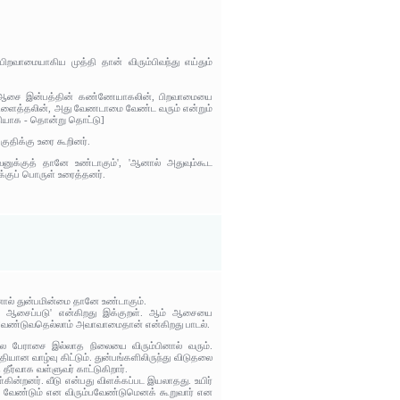
றவாமையாகிய முத்தி தான் விரும்பிவந்து எய்தும்
னுக்கு ஆசை இன்பத்தின் கண்ணேயாகலின், பிறவாமையை
மே விளைத்தலின், அது வேணடாமை வேண்ட வரும் என்றும்
நாதியாக - தொன்று தொட்டு]
திக்கு உரை கூறினர்.
ுக்குத் தானே உண்டாகும்', 'ஆனால் அதுவும்கூட
்குப் பொருள் உரைத்தனர்.
ால் துன்பமின்மை தானே உண்டாகும்.
ு ஆசைப்படு' என்கிறது இக்குறள். ஆம் ஆசையை
பவேண்டுவதெல்லாம் அவாவாமைதான் என்கிறது பாடல்.
ிலை பேராசை இல்லாத நிலையை விரும்பினால் வரும்.
ான வாழ்வு கிட்டும். துன்பங்களிலிருந்து விடுதலை
ீர்வாக வள்ளுவர் காட்டுகிறார்.
கின்றனர். வீடு என்பது விளக்கப்பட இயலாதது. உயிர்
ம் வேண்டும் என விரும்பவேண்டுமெனக் கூறுவார் என