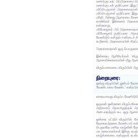
மணக்குடவர்: அப்பிறவாமை ப
மணக்குடவர் குறிப்புரை: இத
பரிப்பெருமாள்: பிறவாமைதான
பரிப்பெருமாள் குறிப்புரை: 
பரிதி: அல்லது ஆசையை வேண்ட
காலிங்கர்: இங்ஙனம் பிறவா
என்றவாறு.
பரிமேலழகர்: அப் பிறவாமைத
பரிமேலழகர் குறிப்புரை: அந
வேண்டும் என்றும் ஈண்டைச் ச
கூறினார். பிறவாமையின் சிறப
'பிறவாமைதான் ஒரு பொருளைய
இன்றைய ஆசிரியர்கள் 'விர
ஆசையில்லாமையின் மீது ஆசை வ
விரும்பாமையை விரும்பின் அத
நிறையுரை:
ஒன்று விரும்பின் துன்பம் த
'வேண்டாமை வேண்ட' என்ற தொ
எதையாவது விரும்ப வேண்டும
ஒருவன் ஒன்றனை விரும்பவேண
அதிகாரம் அவாஅறுத்தல் அ
அடைவதற்குக் கூட ஒரு ஆசை வ
ஒன்றை மட்டும் விரும்பிக்
தேவையற்றவை வேண்டாம் என்னும
பெறுவதே மனித வாழ்வின் நோக்
பல உரையாளர்கள் இங்கு கூறப்
வாழ்க்கையை வள்ளுவர் உடன்ப