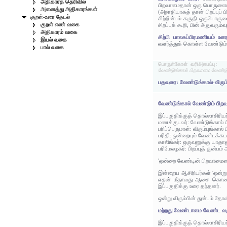
அதிகாரத் தெரிவில்
பிறவாமைதான் ஒரு பொருளைய
அனைத்து அதிகாரங்கள்
(அநாதியாகத் தான் பிறப்புப
குறள்-உரை தேடல்
சிற்றின்பம் கருதி ஒருபொருள
குறள் எண் வகை
சிறப்புக் கூறி, பின் அதுவரு
அதிகாரம் வகை
சிற்பி பாலசுப்பிரமணியம் உ
இயல் வகை
வளர்த்துக் கொள்ள வேண்டும்
பால் வகை
பொருள்கோள் வரிஅமைப்பு:
வேண்டுங்கால் பிறவாமை வேண்டு
பதவுரை: வேண்டுங்கால்-விரும
வேண்டுங்கால் வேண்டும் பிற
இப்பகுதிக்குத் தொல்லாசிரிய
மணக்குடவர்: வேண்டுங்கால் ப
பரிப்பெருமாள்: விரும்புங்கால
பரிதி: ஒன்றையும் வேண்டக்
காலிங்கர்: ஒருவனுக்கு யாதான
பரிமேலழகர்: பிறப்புத் துன்
'ஒன்றை வேண்டின் பிறவாமையை 
இன்றைய ஆசிரியர்கள் 'ஒன்று
எதன் மீதாவது ஆசை கொண்டா
இப்பகுதிக்கு உரை தந்தனர்.
ஒன்று விரும்பின் துன்பம் த
மற்றது வேண்டாமை வேண்ட வர
இப்பகுதிக்குத் தொல்லாசிரிய