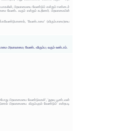
ணேயாகலின், பிறவாமையை வேண்டும் என்றும் ஈண்டைச்
டாமை வேண்ட வரும் என்றும் கூறினார். பிறவாமையின்
கவேண்டுமானால், 'வேண்டாமை' (விரும்பாமை)யை
ேண்டாமை-அவாவாமை; வேண்ட-விரும்ப; வரும்-உண்டாம்.
ம்போது பிறவாமையை வேண்டுவான்', 'துறவு பூண்டவன்
ல் பிறவாமையை விரும்புதல் வேண்டும்' என்றபடி