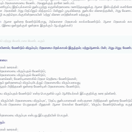
ும் அவாவாமையை வேண்ட அவனுக்குத் தானே உண்டாம்.
் பிணிமூப்பு இறப்புக்களால் துன்பமுற்று வருகின்றமையை உணர்ந்தவனுக்கு ஆசை இன்பத்தின் கண்
ை அவாவின் அது பிறப்பீனும் வித்தாய்ப் பின்னும் முடிவில்லாத துன்பமே விளைத்தலின், அது வேண
ம்வழி கூறத்தொடங்குகின்றமையின் 'மற்று' வினை மாற்றின்கண் வந்தது.)
ரை:
ஆசை ஒன்றை வேண்டும்போது, அவ்வாசை பிறவாமல் காக்கவேண்டும். ஆசை பிறவாமல் காக்
. (இவை ஒன்றுக்குள் ஒன்றாக இருக்கும் ஆபத்துக்கள்)
ம் மற்றது வேண்டாமை வேண்ட வரும்.
்பினால்; வேண்டும்-விரும்பும்; பிறவாமை-பிறக்காமல் இருத்தல்; மற்றுஆனால். பின்; அது-அது; வ
வாமை:
ர்கள் உரைகள்:
ிறவாமையை விரும்புதல் வேண்டும்;
் பிறவாமையை விரும்புதல் வேண்டும்;
கடவனல்லன்; வேண்டினனாகில் பிறவா நெறியை வேண்டுவான்;
ும் ஒன்றனையும் விரும்புமிடத்துப் பிறவாமையே விரும்பலாவது;
பம் ஆதல் அறிந்தவன் ஒன்றை வேண்டின் பிறவாமையை வேண்டும்;
விரும்புதல் வேண்டும்' என்ற பொருளில் பழம் ஆசிரியர்கள் இப்பகுதிக்கு உரை நல்கினர்.
 விரும்பின் பிறவாமையை விரும்புக', 'பிறப்பு துன்பமானவன் என்பதனை அறிந்தவன் ஒன்றை வேண்டு
ல் பிறவாமை பெறுவதன் மீதுதான் ஆசை கொள்ள வேண்டும்', 'விரும்ப வேண்டுமென்று கருதினா
ோன்றாமையை விரும்புக என்பது இப்பகுதியின் பொருள்.
ும்:
ர்கள் உரைகள்: