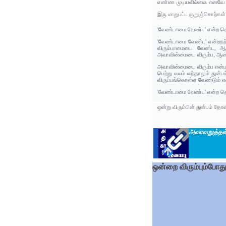
எண்ண முடியவில்லை. எனவே ப
இரு மாறுபட்ட குறுஞ்சொற்கள
'வேண்டாமை வேண்ட' என்ற தொ
'வேண்டாமை வேண்ட' என்றதற்
விரும்பாமையை வேண்ட, ஆச
அவாவின்மையை விரும்ப, ஆசை
அவாவின்மையை விரும்ப என்ப
பெற்று வலம் வந்தாலும் துன்
விருப்பங்கொள்ள வேண்டும் என
'வேண்டாமை வேண்ட' என்ற தொட
ஒன்று விரும்பின் துன்பம் தோ
அவாவறுத்தல
ஒன்றை விரும்பும்போத