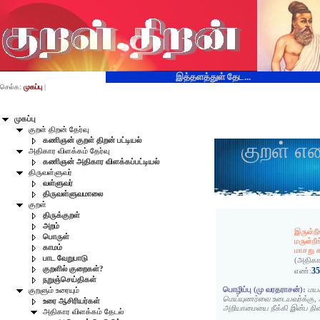
இத்தளத்துள் தேட...
செல்க:
முகப்பு
|
முகப்பு
குறள் திறன் தேர்வு
கணிஞன் குறள் திறன் பட்டியல்
குறள் எ
அதிகார விளக்கம் தேர்வு
கணிஞன் அதிகார விளக்கப்பட்டியல்
திருவள்ளுவர்
வள்ளுவர்
திருவள்ளுவமாலை
குறள்
திருக்குறள்
அறம்
இருள்நீ
பொருள்
மருள்நீங
காமம்
மாசறு க
பாட வேறுபாடு
(அதிகா
குறளில் குறைகள்?
3
எண்:
நறுஞ்செய்திகள்
பொழிப்பு (மு வரதராசன்):
மயக
குறளும் உரையும்
மெய்யுணர்வை உடையவர்க்கு, 
உரை ஆசிரியர்கள்
அறியாமையை நீக்கி இன்ப நி
அதிகார விளக்கம் தேடல்