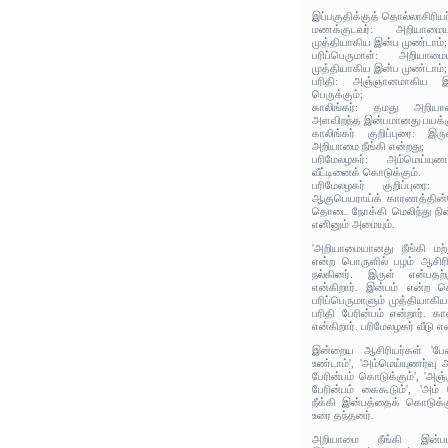
இப்பகுதிக்குத் தொல்லாசிரிய
மணக்குடவர்: அறியாமை
முத்தியாகிய இன்ப முண்டாம்;
பரிப்பெருமாள்: அறியாம
முத்தியாகிய இன்ப முண்டாம்;
பரிதி: அஞ்ஞானமாகிய இரு
பெருக்கும்;
காலிங்கர்: தமது அறியா
அளவிறந்த இன்பமானது பயக்க
காலிங்கர் குறிப்புரை: இர
அறியாமை நீங்கி என்றது;
பரிமேலழகர்: அம்மெய்யுண
வீட்டினைக் கொடுக்கும்.
பரிமேலழகர் குறிப்புரை
ஆகுபெயராய்க் காரணத்தின்மேல
தொடை நோக்கி மெலிந்து நின்ற
எனினும் அமையும்.
'அறியாமையானது நீங்கி மற்
என்ற பொருளில் பழம் ஆசிரி
நல்கினர். இருள் என்பதற்க
என்கிறார். இன்பம் என்ற ச
பரிப்பெருமாளும் முத்தியாக
பரிதி பேரின்பம் என்றார். க
என்கிறார். பரிமேலழகர் வீடு என
இன்றைய ஆசிரியர்கள் 'பே
உண்டாம்', 'அம்மெய்யுணர்வு அ
பேரின்பம் கொடுக்கும்', 'அஞ்
பேரின்பம் கைகூடும்', 'அம்
நீக்கி இன்பத்தைக் கொடுக்கு
உரை தந்தனர்.
அறியாமை நீங்கி இன்பம