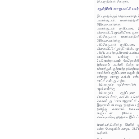
இப்பகுதியின் பொருள்.
மருள்நீங்கி மாசறு காட்சி யவர்
இப்பகுதிக்குத் தொல்லாசிரிய
மணக்குடவர்: மயக்கத்தினின
அறிவுடையார்க்கு.
மணக்குடவர் குறிப்புரை: இ
வினைவிட்டு முத்தியின்ப முண
பரிப்பெருமாள்: மயக்கத்தின
அறிவுடையார்க்கு.
பரிப்பெருமாள் குறிப்புரை:
வினைவிட்டு (முத்தி) யின்ப ம
பரிதி: மாசற்ற தரிசனம் கண்டவ
காலிங்கர்: யார்க்கு 
வேறொன்றாகவும் வேறொன்றி
இங்ஙனம் மயங்கி நின்ற மய
உள்ளத்துக் குற்றமற்ற நல்லறி
காலிங்கர் குறிப்புரை: மருள் ந
என்றது; மாசறு காட்சி என்ப
காட்சி என்பது அறிவு.
பரிமேலழகர்: அவிச்சையின் ந
ஆயினார்க்கு.
பரிமேலழகர் குறிப்புரை: 
வினையெச்சம், காட்சியவரென்ன
கொண்டது. 'மாசு அறுகாட்சி
இதனான் வீடாவது 'நிரதிசய இ
நிமித்த காரணம் கேவலப
கூறப்பட்டன. [கேவல உண
மெய்யுணர்வு; நிரதிசய இன்பம்-
'மயக்கத்தினின்று நீங்கிக் க
என்ற பொருளில் பழைய ஆசிரி
கூறினர்.