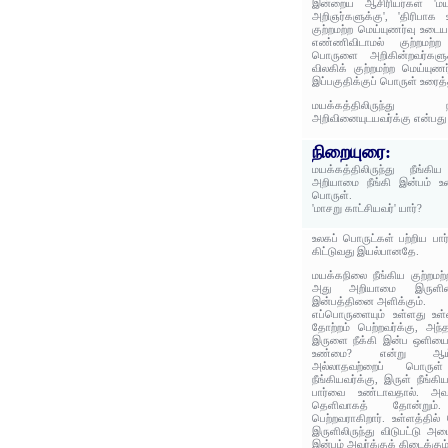
இன்றைய ஆசிரியர்கள் 'மயக
அறிஞர்களுக்கு', 'திரிபாக 
குற்றமற்ற மெய்யுணர்வு உடையா
எண்ணிவிடாமல் குற்றமற்
பொருளை அறிகின்றவர்களுக்க
விலகிக் குற்றமற்ற மெய்யுணர
இப்பகுதிக்குப் பொருள் உரைத்
மயக்கத்திலிருந்து 
அறிவினையுடயவர்க்கு என்பது
நிறையுரை:
மயக்கத்திலிருந்து நீங்கி
அறியாமை நீங்கி இன்பம் உண
பொருள்.
'மாசறு காட்சியவர்' யார்?
உலகப் பொருட்கள் பற்றிய ப
கிட்டுவது இயல்பானதே.
மயக்கநிலை நீங்கிய குற்றமற்
அது அறியாமை இருளின
இன்பத்தினை அளிக்கும்.
எப்பொருளையும் உள்ளது உள்
தோற்றம் பெற்றவர்க்கு, அந
இருளை நீக்கி இன்ப ஒளியைத
உண்மை? என்று ஆய்ந்
அல்லாதவற்றைப் பொருள்
நீங்கியவர்க்கு, இருள் நீ
பார்வை உண்டாவதால். அவர
தெளிவாகத் தோன்றும்
பெற்றவராகிறார். உள்ளத்தில
இருளிலிருந்து விடுபட்டு
இன்பம் அவர்க்குக் கிடைக்கும்