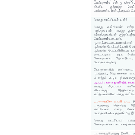
மெய்யுணர்வு என்பது உள்ளம் 
நீங்கிய குற்றமற்ற மெய்
அவ்வுணர்வு இன்பத்தையும் கொ
'மாசறு காட்சியவர்' யார்?
'மாசறு காட்சியவர்' என்ற
அறிவுடையார், மாசற்ற தரிச
நல்லறிவுடையோர், குற்றம்அற
மெய்யுணர்வுடைய
ஞானத்தையுடையவராயினார்
குற்றமற்ற நோக்கத்தோடு மெய
குற்றமற்ற மெய்யறிவினை யு
உடையவர்கள், தூய அறிவை
மெய்யுணர்வு தோன்றியவர
பொருள் கூறினர்.
பொருள்களின் உண்மையை 
முடிந்தால், அது எல்லாக் கா
பேராற்றல் கூடிய நிலையாகு
குருவி எங்கள் ஜாதி-நீள் கடலு
என்று ஆடிப்பாடி களிக்
கிடைக்கும். அதுபோன்
எய்தியவர்களே மாசறு காட்சி
...புன்மையில் காட்சி யவர்.
(
...குற்றமற்ற தெளிந்த அ
காட்சியவர் என்ற சொல
பொருளிலேயே குறளில் பிற இடத
'மாசறு காட்சியவர்' என்ற
மெய்யுணர்வை உடையவர் என்ப
மயக்கத்திலிருந்து நீங்கிய 