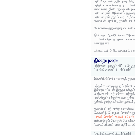
பரிப்பெருமாள் குறிப்புரை: இத
பரிதி: ஞானமில்லாதார் மயங்க
காலிங்கர்: இனி மற்றையாரெல்ல
பரிமேலழகர்: அங்ஙனம் துறவாதா
பரிமேலழகர் குறிப்புரை: அங்ங
வலையுள் அகப்படுதலின், 'மயங்
'அங்ஙனம் துறவாதார் மயங்கிப்
இன்றைய ஆசிரியர்கள் 'அங்ஙனம
மயங்கி பிறவித் துன்ப வலைக
உரைத்தனர்.
மற்றவர்கள் அறியாமையால் துன
நிறையுரை:
பற்றினை முழுதும் விட்டவரே த
'மயங்கி வலைப்பட்டார்' யார்?
இரண்டுங்கெட்டானாகத் துறவு
பற்றுக்களை முற்றிலும் நீக்கி
இல்லறவாழ்வின் இறுதியில் தம
மேற்கொள்பவர் எல்லாப் பற்று
புறத்திலும் பற்றுக்களை முற்
முற்றத் துறந்தவர்களே துறவுக
தலைப்பட்டார் என்ற சொல்லை
கொண்டு பொருள் கொள்வது சி
அதன் செவ்வி தலைப்படுவார
என்பதற்குப் பொருள் கொள்வதே
'தலைப்படுவார்' என எதிர்காலத
'மயங்கி வலைப்பட்டார்' யார்?