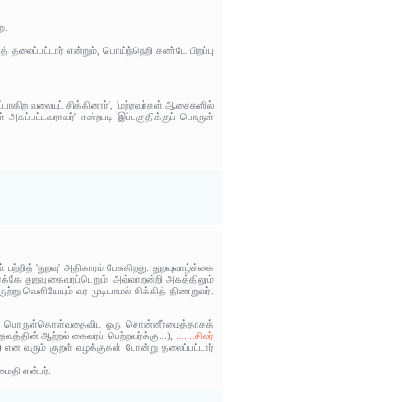
ு.
் தலைப்பட்டார் என்றும், பொய்ந்நெறி கண்டே பிறப்பு
்பாகிற வலையுட் சிக்கினார்', 'மற்றவர்கள் ஆசைகளில்
 அகப்பட்டவராவர்' என்றபடி இப்பகுதிக்குப் பொருள்
்றித் 'துறவு' அதிகாரம் பேசுகிறது. துறவுவாழ்க்கை
்க்கே துறவு கைவரப்பெறும். அவ்வாறன்றி அகத்திலும்
ருற்று வெளியேயும் வர முடியாமல் சிக்கித் திணறுவர்.
்றும் பொருள்கொள்வதைவிட ஒரு சொன்னீர்மைத்தாகக்
வத்தின் ஆற்றல் கைவரப் பெற்றவர்க்கு...),
.......சிலர்
 ) என வரும் குறள் வழக்குகள் போன்று தலைப்பட்டார்
மைதி என்பர்.