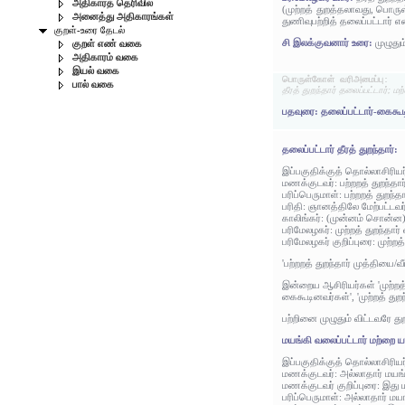
அதிகாரத் தெரிவில்
(முற்றத் துறத்தலாவது, பொரு
அனைத்து அதிகாரங்கள்
துணிவுபற்றித் தலைப்பட்டார் எ
குறள்-உரை தேடல்
சி இலக்குவனார் உரை:
முழுது
குறள் எண் வகை
அதிகாரம் வகை
இயல் வகை
பொருள்கோள் வரிஅமைப்பு:
பால் வகை
தீரத் துறந்தார் தலைப்பட்டார்; ம
பதவுரை: தலைப்பட்டார்-கைகூடின
தலைப்பட்டார் தீரத் துறந்தார்:
இப்பகுதிக்குத் தொல்லாசிரிய
மணக்குடவர்: பற்றறத் துறந்தார
பரிப்பெருமாள்: பற்றறத் துறந்த
பரிதி: ஞானத்திலே மேற்பட்டவர
காலிங்கர்: (முன்னம் சொன்ன) 
பரிமேலழகர்: முற்றத் துறந்தார்
பரிமேலழகர் குறிப்புரை: முற்
'பற்றறத் துறந்தார் முத்தியை/
இன்றைய ஆசிரியர்கள் 'முற்றத் 
கைகூடினவர்கள்', 'முற்றத் து
பற்றினை முழுதும் விட்டவரே த
மயங்கி வலைப்பட்டார் மற்றை ய
இப்பகுதிக்குத் தொல்லாசிரிய
மணக்குடவர்: அல்லாதார் மயங்க
மணக்குடவர் குறிப்புரை: இது ம
பரிப்பெருமாள்: அல்லாதார் மய