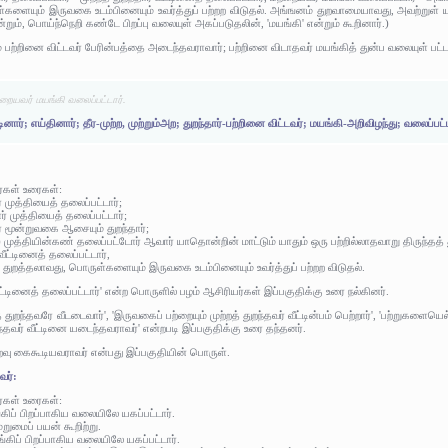
ள்களையும் இருவகை உடம்பினையும் உவர்த்துப் பற்றற விடுதல். அங்ஙனம் துறவாமையாவது, அவற்றுள் யா
ன்றும், பொய்ந்நெறி கண்டே பிறப்பு வலையுள் அகப்படுதலின், 'மயங்கி' என்றும் கூறினார்.)
ம் பற்றினை விட்டவர் பேரின்பத்தை அடைந்தவராவார்; பற்றினை விடாதவர் மயங்கித் துன்ப வலையுள் பட்
ற்றையவர் மயங்கி வலைப்பட்டார்.
ார்; எய்தினார்; தீர-முற்ற, முற்றும்அற; துறந்தார்-பற்றினை விட்டவர்; மயங்கி-அறிவிழந்து; வலைப்பட்ட
ர்கள் உரைகள்:
் முத்தியைத் தலைப்பட்டார்;
ார் முத்தியைத் தலைப்பட்டார்;
் மூன்றுவகை ஆசையும் துறந்தார்;
முத்தியின்கண் தலைப்பட்டோர் ஆவார் யாதொன்றின் மாட்டும் யாதும் ஒரு பற்றில்லாதவாறு திருந்தத் 
 வீட்டினைத் தலைப்பட்டார்,
றத் துறத்தலாவது, பொருள்களையும் இருவகை உடம்பினையும் உவர்த்துப் பற்றற விடுதல்.
வீட்டினைத் தலைப்பட்டார்' என்ற பொருளில் பழம் ஆசிரியர்கள் இப்பகுதிக்கு உரை நல்கினர்.
துறந்தவரே வீடடைவார்', 'இருவகைப் பற்றையும் முற்றத் துறந்தவர் வீட்டின்பம் பெற்றார்', 'பற்றுகளைய
றந்தவர் வீட்டினை யடைந்தவராவர்' என்றபடி இப்பகுதிக்கு உரை தந்தனர்.
ுறவு கைகூடியவராவர் என்பது இப்பகுதியின் பொருள்.
வர்:
ர்கள் உரைகள்:
ிப் பிறப்பாகிய வலையிலே யகப்பட்டார்.
றுமைப் பயன் கூறிற்று.
ங்கிப் பிறப்பாகிய வலையிலே யகப்பட்டார்.