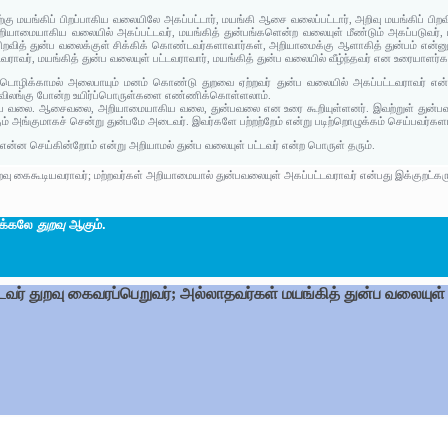
ற்கு மயங்கிப் பிறப்பாகிய வலையிலே அகப்பட்டார், மயங்கி ஆசை வலைப்பட்டார், அறிவு மயங்கிப் பிறவ
அறியாமையாகிய வலையில் அகப்பட்டவர், மயங்கித் துன்பங்களென்ற வலையுள் மீண்டும் அகப்படுவர், பிற
 பிறவித் துன்ப வலைக்குள் சிக்கிக் கொண்டவர்களாவார்கள், அறியாமைக்கு ஆளாகித் துன்பம் என்ன
வராவர், மயங்கித் துன்ப வலையுள் பட்டவராவார், மயங்கித் துன்ப வலையில் வீழ்ந்தவர் என உரையாளர்க
ழிக்காமல் அலைபாயும் மனம் கொண்டு துறவை ஏற்றவர் துன்ப வலையில் அகப்பட்டவராவர் என்பத
, விலங்கு போன்ற உயிர்ப்பொருள்களை எண்ணிக்கொள்ளலாம்.
கிய வலை. ஆசைவலை, அறியாமையாகிய வலை, துன்பவலை என உரை கூறியுள்ளனர். இவற்றுள் துன்பவலை
கும் அங்குமாகச் சென்று துன்பமே அடைவர். இவர்களே பற்றற்றேம் என்று படிற்றொழுக்கம் செய்பவர்கள
ு என்ன செய்கின்றோம் என்று அறியாமல் துன்ப வலையுள் பட்டவர் என்ற பொருள் தரும்.
ுறவு கைகூடியவராவர்; மற்றவர்கள் அறியாமையால் துன்பவலையுள் அகப்பட்டவராவர் என்பது இக்குறட்கரு
நீக்கலே
துறவு
ஆகும்.
்டவர் துறவு கைவரப்பெறுவர்; அல்லாதவர்கள் மயங்கித் துன்ப வலையுள்