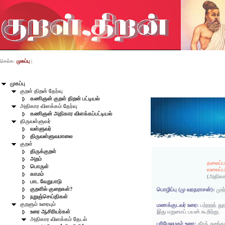
செல்க:
முகப்பு
|
முகப்பு
குறள் திறன் தேர்வு
கணிஞன் குறள் திறன் பட்டியல்
அதிகார விளக்கம் தேர்வு
கணிஞன் அதிகார விளக்கப்பட்டியல்
திருவள்ளுவர்
வள்ளுவர்
திருவள்ளுவமாலை
குறள்
திருக்குறள்
அறம்
தலைப்பட
பொருள்
வலைப்பட
காமம்
(அதிகா
பாட வேறுபாடு
குறளில் குறைகள்?
பொழிப்பு (மு வரதராசன்):
முற
நறுஞ்செய்திகள்
குறளும் உரையும்
மணக்குடவர் உரை:
பற்றறத் து
இது மறுமைப் பயன் கூறிற்று.
உரை ஆசிரியர்கள்
அதிகார விளக்கம் தேடல்
பரிமேலழகர் உரை:
தீரத் துறந்