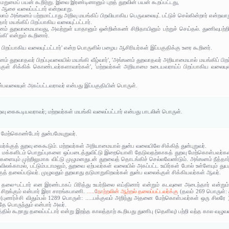
ு மறுமைப் பயன் கூறிற்று. இவை இரண்டினானும் புறத் துறவின் பயன் கூறப்பட்டது,
ி ஆசை வலைப்பட்டார் என்றவாறு.
ாம் அங்ஙனம் பற்றமாட்டாது அறிவு மயங்கிப் பிறவியாகிய பெருவலையுட் பட்டுச் செல்கின்றார் என்றவாற
ர் மயங்கிப் பிறப்பாகிய வலையுட்பட்டார்.
னம் துறவாமையாவது, அவற்றுள் யாதானும் ஒன்றின்கண் சிறிதாயினும் பற்றுச் செய்தல். துணிவுபற்றித
கி' என்றும் கூறினார்.
 பிறப்பாகிய வலையுட்பட்டார்' என்ற பொருளில் பழைய ஆசிரியர்கள் இப்பகுதிக்கு உரை கூறினர்.
் துறவாதவர் பிறப்புவலையில் மயங்கி வீழ்வார்', 'அங்ஙனம் துறவாதவர் அறியாமையால் மயங்கிப் பிறப
்குள் சிக்கிக் கொண்டவர்களாவார்கள்', 'மற்றவர்கள் அறியாமை உடையவராய்ப் பிறப்பாகிய வலையுள்
்பவலையுள் அகப்பட்டவராவர் என்பது இப்பகுதியின் பொருள்.
ுறவு கைகூடியவராவர்; மற்றவர்கள் மயங்கி வலைப்பட்டார் என்பது பாடலின் பொருள்.
 மேற்கொண்டோர் துன்பமேயுறுவர்.
யவர்க்குத் துறவு கைகூடும். மற்றவர்கள் அறியாமையால் துன்ப வலையிலே சிக்கித் துன்புறுவர்.
் மக்களிடம் பொறுப்புகளை ஒப்படைத்துவிட்டு இறையொளி தேடுவதற்காகத் துறவு மேற்கொள்பவர்கள் பற
க்களையும் முற்றிலுமாக விட்டு முழுமனதுடன் துறவைத் தொடங்கிச் செல்லவேண்டும். அங்ஙனம் நீத்தார
ற விலக்காமல், பட்டும்படாமலும், துறவை ஏற்பவர்கள் வலையில் அகப்பட்ட உயிர்கள் போல் உள்ளேயும் துய
்குத் தலைப்படுவர். முழுவதும் துறவாது தடுமாறுகிறவர்கள் துன்ப வலைக்குள் சிக்கியவர்கள் ஆவர்.
 தலை+பட்டார் என இரண்டாகப் பிரித்து உயர்நிலை எய்தினார் என்றும் கடவுளை அடைந்தார் என
றக்கும் என்பார் இரா சாரங்கபாணி.
.....நோற்றலின் ஆற்றல் தலைப்பட்டவர்க்கு
(தவம் 269 பொருள்: த
்
(புணர்ச்சி விதும்பல் 1289 பொருள்: .....பக்குவம் அறிந்து அதனை மேற்கொள்பவர்கள் ஒரு சிலரே
 பொருந்தும் என்பார் அவர்.
்தில் கூறாது தலைப்பட்டார் என்று இறந்த காலத்தாற் கூறியது துணிபு (தெளிவு) பற்றி வந்த கால வழுவ