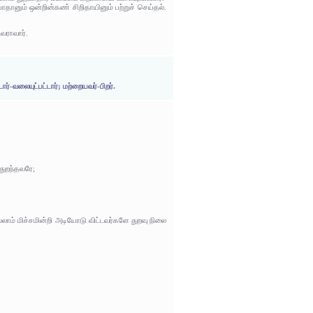
தானும் ஒன்றின்கண் சிறிதாயினும் பற்றுச் செய்தல்.
டவராவார்.
ார்-வலையுட்பட்டார்; மற்றையவர்-பிறர்.
துறந்தவரே;
ெல்லாம் மிச்சமின்றி அடியோடு விட்டவர்களே துறவு நிலை