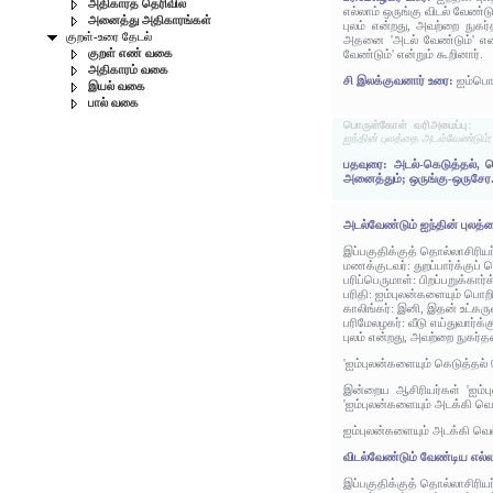
அதிகாரத் தெரிவில்
எல்லாம் ஒருங்கு விடல் வேண்ட
அனைத்து அதிகாரங்கள்
புலம் என்றது, அவற்றை நுக
குறள்-உரை தேடல்
அதனை 'அடல் வேண்டும்' என்ற
குறள் எண் வகை
வேண்டும்' என்றும் கூறினார்.
அதிகாரம் வகை
சி இலக்குவனார் உரை:
ஐம்பொற
இயல் வகை
பால் வகை
பொருள்கோள் வரிஅமைப்பு:
ஐந்தின் புலத்தை அடல்வேண்டும்;
பதவுரை: அடல்-கெடுத்தல், வெ
அனைத்தும்; ஒருங்கு-ஒருசேர
அடல்வேண்டும் ஐந்தின் புலத்
இப்பகுதிக்குத் தொல்லாசிரிய
மணக்குடவர்: துறப்பார்க்குப்
பரிப்பெருமாள்: பிறப்பறுக்கா
பரிதி: ஐம்புலன்களையும் பொ
காலிங்கர்: இனி, இதன் உட்கர
பரிமேலழகர்: வீடு எய்துவார்
புலம் என்றது, அவற்றை நுகர
'ஐம்புலன்களையும் கெடுத்தல் 
இன்றைய ஆசிரியர்கள் 'ஐம்ப
'ஐம்புலன்களையும் அடக்கி வெல
ஐம்புலன்களையும் அடக்கி வெல
விடல்வேண்டும் வேண்டிய எல்லா
இப்பகுதிக்குத் தொல்லாசிரிய