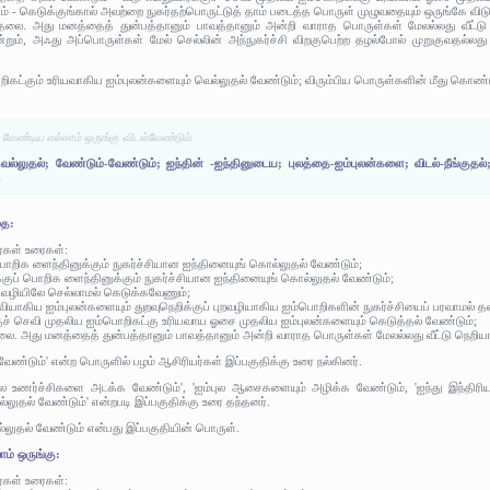
ும் - கெடுக்குங்கால் அவற்றை நுகர்தற்பொருட்டுத் தாம் படைத்த பொருள் முழுவதையும் ஒருங்கே விட
ர்தலை. அது மனத்தைத் துன்பத்தானும் பாவத்தானும் அன்றி வாராத பொருள்கள் மேலல்லது வீட
ும், அஃது அப்பொருள்கள் மேல் செல்லின் அந்நுகர்ச்சி விறகுபெற்ற தழல்போல் முறுகுவதல்லது 
ிகட்கும் உரியவாகிய ஐம்புலன்களையும் வெல்லுதல் வேண்டும்; விரும்பிய பொருள்களின் மீது கொண்ட
 வேண்டிய எல்லாம் ஒருங்கு விடல்வேண்டும்.
ல்லுதல்; வேண்டும்-வேண்டும்; ஐந்தின் -ஐந்தினுடைய; புலத்தை-ஐம்புலன்களை; விடல்-நீங்குதல்;
.
தை:
ர்கள் உரைகள்:
 பொறிக ளைந்தினுக்கும் நுகர்ச்சியான ஐந்தினையுங் கொல்லுதல் வேண்டும்;
ர்க்குப் பொறிக ளைந்தினுக்கும் நுகர்ச்சியான ஐந்தினையுங் கொல்லுதல் வேண்டும்;
றிவழியிலே செல்லாமல் கெடுக்கவேணும்;
ுவியாகிய ஐம்புலன்களையும் துறவுநெறிக்குப் புறவழியாகிய ஐம்பொறிகளின் நுகர்ச்சியைப் பரவாமல் த
க்குச் செவி முதலிய ஐம்பொறிகட்கு உரியவாய ஓசை முதலிய ஐம்புலன்களையும் கெடுத்தல் வேண்டும்;
்தலை. அது மனத்தைத் துன்பத்தானும் பாவத்தானும் அன்றி வாராத பொருள்கள் மேலல்லது வீட்டு ந
வேண்டும்' என்ற பொருளில் பழம் ஆசிரியர்கள் இப்பகுதிக்கு உரை நல்கினர்.
ுல உணர்ச்சிகளை அடக்க வேண்டும்', 'ஐம்புல ஆசைகளையும் அழிக்க வேண்டும், 'ஐந்து இந்திர
்லுதல் வேண்டும்' என்றபடி இப்பகுதிக்கு உரை தந்தனர்.
்லுதல் வேண்டும் என்பது இப்பகுதியின் பொருள்.
ம் ஒருங்கு:
ர்கள் உரைகள்: