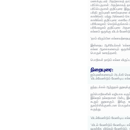
மணக்குடவர்: அதற்காகத் தாம்
பரிப்பெருமாள்: அதற்காகத் தா
பரிப்பெருமாள் குறிப்புரை: 
பரிதி: ஐம்புலன் உணர்வுகளை 
காலிங்கர்: மற்று அங்ஙனம் ச
காலிங்கர் குறிப்புரை: எனவே 
பரிமேலழகர்: கெடுக்குங்கால்
பரிமேலழகர் குறிப்புரை: அத
எல்லாம் ஒருங்கு விடல் வேண்டும
'தாம் விரும்பின எல்லாவற்றைய
இன்றைய ஆசிரியர்கள் 'எல்லா
எல்லா ஆசைகளையும் ஒருமிக்க
பொருள் உரைத்தனர்.
பொறிகள் நாடும் எல்லா விருப்
நிறையுரை:
ஐம்புலன்களையும் அடக்கி வெல
'விடல்வேண்டும் வேண்டிய எல்ல
ஐந்தடக்கல் ஆற்றுதல் துறவுக
ஐம்பொறிகளின் வழியாக வரும்
இல்லறம் நல்லறமான பின்பு, 
கூறும் துறவாகும். இங்கு
நுகர்ச்சிக்குண்டான பொருள்
கருத்து.
'விடல்வேண்டும் வேண்டிய எல்ல
‘விடல் வேண்டும் வேண்டிய எல்
ஒருங்கே விடுதல் வேண்டும்.