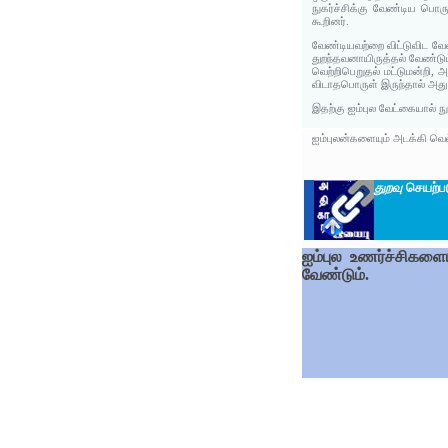
நுகர்ச்சிக்கு வேண்டிய பொர
கூறினர்.
வேண்டியவற்றை விட்டுவிட வே
துறந்தவனாயிருத்தல் வேண்டும்
வெற்றிபெறுதல் மட்டுமன்றி,
விடாதபொருள் இருந்தால் அது த
இதற்கு ஐம்புல வேட்கையால் நு
ஐம்புலன்களையும் அடக்கி வெல்
துறவு
செயற்பட
ஐம்புல உணர்ச்சிகளைய
வேண்டும்.