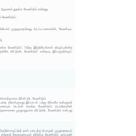
; ஆதலால் துறக்க வேண்டும் என்றது.
் வேண்டும்;
ழல்போல் முறுகுவதல்லது அடப்படாமையின், 'வேண்டிய
ர்.
க வேண்டும்', 'அந்த இந்திரியங்கள் விரும்புகின்ற
்கே விட்டுவிட வேண்டும்' என்றபடி இப்பகுதிக்குப்
ுமொத்தமாக நீக்கி விட வேண்டும்.
ை விளக்குவது இப்பாடல். பற்று நீக்கமே வள்ளுவர்
ன்களையும் அடக்கி வெல்ல வேண்டும்; பொறிகளின்
் ஆசைகளை முழுவதுமாக விட்டுவிட வேண்டும் என்பது
ுகர்தற்பொருட்டுத் தாம் படைத்த பொருள் முழுவதையும்
 எல்லாத் தேவையையும் விடுக்க வேண்டும், ஐம்புலன்