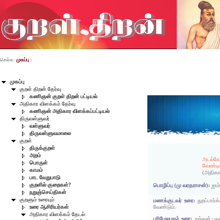
செல்க:
முகப்பு
|
முகப்பு
குறள் திறன் தேர்வு
கணிஞன் குறள் திறன் பட்டியல்
அதிகார விளக்கம் தேர்வு
கணிஞன் அதிகார விளக்கப்பட்டியல்
திருவள்ளுவர்
வள்ளுவர்
திருவள்ளுவமாலை
குறள்
திருக்குறள்
அறம்
அடல்வேண
பொருள்
வேண்டிய
காமம்
(அதிகா
பாட வேறுபாடு
குறளில் குறைகள்?
பொழிப்பு (மு வரதராசன்):
ஐம்
நறுஞ்செய்திகள்
குறளும் உரையும்
மணக்குடவர் உரை:
துறப்பார
வேண்டும்.
உரை ஆசிரியர்கள்
அதிகார விளக்கம் தேடல்
பரிமேலழகர் உரை:
ஐந்தன் பு