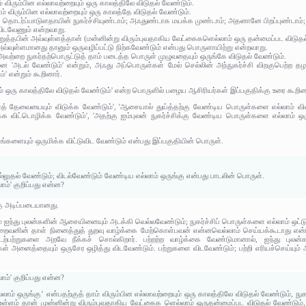
 விரும்பின எல்லாவற்றையும் ஒரு காலத்திலே விடுதல் வேண்டும்.
ம் விரும்பின எல்லாவற்றையும் ஒரு காலத்தே விடுதல் வேண்டும்.
இது, தொடர்ப்பாடுளதாயின் நுகர்ச்சியுண்டாம்; அஃதுண்டாக மயக்க முண்டாம்; அதனானே பிறப்புண்டாம்
விடவேணும் என்றவாறு.
ெறுத்தபின் அவ்வுள்ளத்தான் (மன்னின்று விரும்புவதாகிய வேட்கைகளெல்லாம் ஒரு தன்மைப்பட விடுதல
அவ்வுள்ளமானது தானும் ஒருவழிப்பட்டு நிற்கவேண்டும் என்பது பொருளாயிற்று என்றவாறு.
 அவற்றை நுகர்தற்பொருட்டுத் தாம் படைத்த பொருள் முழுவதையும் ஒருங்கே விடுதல் வேண்டும்.
னை 'அடல் வேண்டும்' என்றும், அஃது அப்பொருள்கள் மேல் செல்லின் அந்நுகர்ச்சி விறகுபெற்ற த
்' என்றும் கூறினார்.
ும் ஒரு காலத்திலே விடுதல் வேண்டும்' என்ற பொருளில் பழைய ஆசிரியர்கள் இப்பகுதிக்கு உரை கூறின
த் தேவையையும் விடுக்க வேண்டும்', 'ஆசையால் துய்த்தற்கு வேண்டிய பொருள்களை எல்லாம் விலக்
 விட்டொழிக்க வேண்டும்', 'அதற்கு ஐம்புலன் நுகர்ச்சிக்கு வேண்டிய பொருள்களை எல்லாம் ஒருங
பங்களையும் ஒருமிக்க விட்டுவிட வேண்டும் என்பது இப்பகுதியின் பொருள்.
்லுதல் வேண்டும்; விடல்வேண்டும் வேண்டிய எல்லாம் ஒருங்கு என்பது பாடலின் பொருள்.
ாம்' குறிப்பது என்ன?
்கு அடிப்படையானது.
 ஐந்து புலன்களின் ஆசையினையும் அடக்கி வெல்லவேண்டும்; நுகர்ச்சிப் பொருள்களை எல்லாம் ஒட்ட
இறைவனின் தாள் நினைத்துத் துறவு வாழ்க்கை மேற்கொள்பவன் என்னவெல்லாம் செய்யக்கூடாது என்பத
 உடற்பற்றுகளை அறவே நீக்கச் சொல்கிறார். பற்றற்ற வாழ்க்கை வேண்டுமானால், ஐந்து புல
கள் அனைத்தையும் ஒருசேர ஒழித்து விடவேண்டும். பற்றுகளை விடவேண்டும்; பற்றி எரியச்செய்யும
ாம்' குறிப்பது என்ன?
லாம் ஒருங்கு’ என்பதற்குத் தாம் விரும்பின எல்லாவற்றையும் ஒரு காலத்திலே விடுதல் வேண்டும், ந
 உள்ளம் தான் முன்னின்று விரும்புவதாகிய வேட்கைக ளெல்லாம் ஒருதன்மைப்பட விடுதல் வேண்டும்,