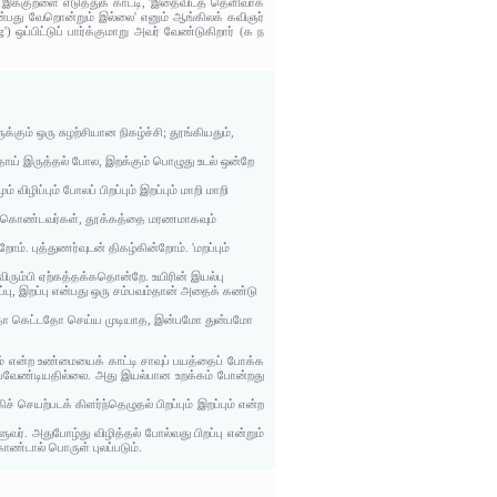
ர் இக்குறளை எடுத்துக் காட்டி, 'இதைவிடத் தெளிவாக
ு என்பது வேறொன்றும் இல்லை' எனும் ஆங்கிலக் கவிஞர்
) ஒப்பிட்டுப் பார்க்குமாறு அவர் வேண்டுகிறார் (க ந
க்கும் ஒரு சுழற்சியான நிகழ்ச்சி; தூங்கியதும்,
தாய் இருத்தல் போல, இறக்கும் பொழுது உடல் ஒன்றே
ிழிப்பும் போலப் பிறப்பும் இறப்பும் மாறி மாறி
ஆசை கொண்டவர்கள், தூக்கத்தை மரணமாகவும்
். புத்துணர்வுடன் திகழ்கின்றோம். 'மறப்பும்
விரும்பி ஏற்கத்தக்கதொன்றே. உயிரின் இயல்பு
ு, இறப்பு என்பது ஒரு சம்பவம்தான் அதைக் கண்டு
லதோ கெட்டதோ செய்ய முடியாத, இன்பமோ துன்பமோ
ம் என்ற உண்மையைக் காட்டி சாவுப் பயத்தைப் போக்க
டையவேண்டியதில்லை. அது இயல்பான உறக்கம் போன்றது
 செயற்படக் கிளர்ந்தெழுதல் பிறப்பும் இறப்பும் என்ற
். அதுபோழ்து விழித்தல் போல்வது பிறப்பு என்றும்
கொண்டால் பொருள் புலப்படும்.