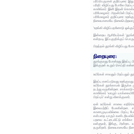
பரிப்பெருமாள் குறிப்புரை: இத
பரிதி: விழிப்பது போலே பிறப்ப
காலிங்கர்: இனி இதன் கொள்கை
பரிமேலழகர்: அதன்பின் பிறப்ப
பரிமேலழகர் குறிப்புரை: உறங்க
நிலையாமையே நிலைபெற்றவாறு அற
'உறங்கி விழிப்பதனோடு ஒக்கும
இன்றைய ஆசிரியர்கள் 'தூங்கி வ
என்றபடி இப்பகுதிக்குப் பொரு
பிறத்தல் தூங்கி விழிப்பது ப
நிறையுரை:
தூங்குவது போன்றது இறப்பு; ப
இக்குறள் கூறும் செய்தி என்
உயிர்கள் சாவதும் பிறப்பதும் 
இறப்பு எனப்படுவது உறங்குவது
உயிர்கள் தூங்காமல் இருக்க 
நடந்து வருகின்றன. சாக்காடு-
காலிங்கர் 'வாழும் யாக்கைய
பிறப்பும்' என்று விளக்குவார்.
ஏன் உயிர்கள் சாவை எதிர்க
இவைபற்றிப் பேசுகின்றன.
காணமுடியவில்லை. பிறப்பு போ
என்பதை யாரும் கண்டறியவில்லை
பறவை கூட்டைவிட்டு எங்கோ 
வள்ளுவர், இங்கு, அன்றாட 
தருகிறார். நிலையாமையே நிலை 