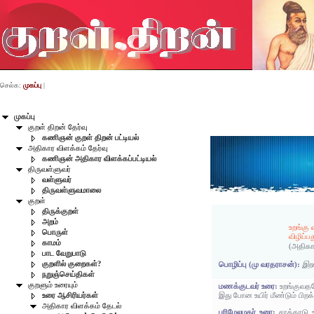
செல்க:
முகப்பு
|
முகப்பு
குறள் திறன் தேர்வு
கணிஞன் குறள் திறன் பட்டியல்
அதிகார விளக்கம் தேர்வு
கணிஞன் அதிகார விளக்கப்பட்டியல்
திருவள்ளுவர்
வள்ளுவர்
திருவள்ளுவமாலை
குறள்
திருக்குறள்
அறம்
உறங்கு 
பொருள்
விழிப்பத
காமம்
(அதிகா
பாட வேறுபாடு
குறளில் குறைகள்?
பொழிப்பு (மு வரதராசன்):
இறப
நறுஞ்செய்திகள்
குறளும் உரையும்
மணக்குடவர் உரை:
உறங்குவதன
இது போன உயிர் மீண்டும் பிறக
உரை ஆசிரியர்கள்
அதிகார விளக்கம் தேடல்
பரிமேலழகர் உரை:
சாக்காடு உ