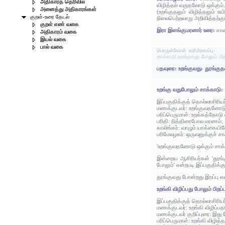
அதிகாரத் தெரிவில்
விழித்தல் வருதலோடு ஒக்கும்
அனைத்து அதிகாரங்கள்
(உறங்குதலும் விழித்தலும் உ
குறள்-உரை தேடல்
நிலைபெற்றவாறு அறிவித்தற்குப் 
குறள் எண் வகை
இரா இளங்குமரனார் உரை:
சாவ
அதிகாரம் வகை
இயல் வகை
பால் வகை
பொருள்கோள் வரிஅமைப்பு:
சாக்காடு உறங்குவது போலும்; பிறப
பதவுரை: உறங்குவது- தூங்குதல
உறங்கு வதுபோலும் சாக்காடு:
இப்பகுதிக்குத் தொல்லாசிரிய
மணக்குடவர்: உறங்குவதனோடு 
பரிப்பெருமாள்: உறக்கத்தோடு 
பரிதி: நித்திரைபோல மரணம்;
காலிங்கர்: வாழும் யாக்கையி
பரிமேலழகர்: ஒருவனுக்குச் சா
'உறங்குவதனோடு ஒக்கும் சாக்க
இன்றைய ஆசிரியர்கள் 'தூங்கு
போலும்' என்றபடி இப்பகுதிக்க
தூங்குவது போன்றது இறப்பு எ
உறங்கி விழிப்பது போலும் பிறப்ப
இப்பகுதிக்குத் தொல்லாசிரிய
மணக்குடவர்: உறங்கி விழிப்பத
மணக்குடவர் குறிப்புரை: இது 
பரிப்பெருமாள்: உறங்கி விழித்