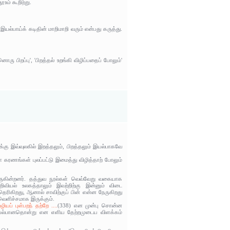
உம் கூறிற்று.
் இயல்பாய்க் கடிதின் மாறிமாறி வரும் என்பது கருத்து.
ொரு பிறப்பு', 'பிறத்தல் உறங்கி விழிப்பதைப் போலும்'
்கு இவ்வுலகில் இறத்தலும், பிறத்தலும் இயல்பாகவே
கரணங்கள் புலப்பட்டு இமைத்து விழித்தாற் போலும்
வருகின்றனர். தத்துவ நூல்கள் வெவ்வேறு வகையாக
வியல் உலகத்தாலும் இவற்றிற்கு இன்னும் விடை
தெரிகிறது, ஆனால் சாவிற்குப் பின் என்ன நேருகிறது
 வெளிச்சமாக இருக்கும்.
ியப் புள்பறந் தற்றே ....
(338) என முன்பு சொன்ன
் இயல்பானதொன்று என எளிய தேற்றமுடைய விளக்கம்