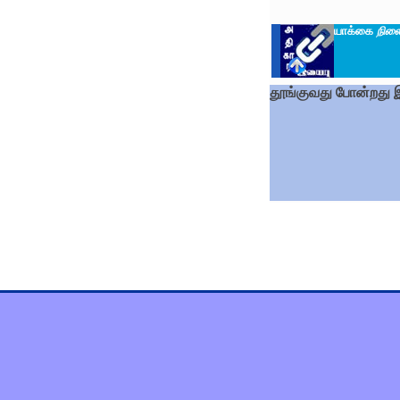
யாக்கை
நில
தூங்குவது போன்றது இற