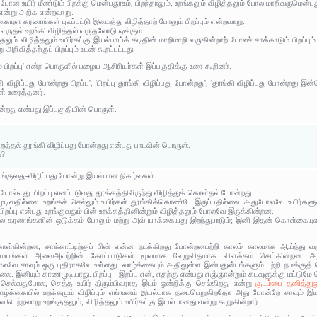
ு போன உயிர் மீண்டும் பிறக்கு மென்பதூஉம், பிறந்தாலும், உறங்கலும் விழித்தலும் போல மாறிவருமென்பதூ
ு என்று அறிக என்றவாறு.
யுள கரணங்கள் புலப்பட்டு இமைத்து விழித்தாற் போலும் பிறப்பும் என்றவாறு.
ு வருதல் உறங்கி விழித்தல் வருதலோடு ஒக்கும்.
ுதலும் விழித்தலும் உயிர்கட்கு இயல்பாய்க் கடிதின் மாறிமாறி வருகின்றாற் போலச் சாக்காடும் பிறப்பும
ிவித்தற்குப் பிறப்பும் உடன் கூறப்பட்டது.
் பிறப்பு' என்ற பொருளில் பழைய ஆசிரியர்கள் இப்பகுதிக்கு உரை கூறினர்.
ிழிப்பது போன்றது பிறப்பு', 'பிறப்பு தூங்கி விழிப்பது போன்றது', 'தூங்கி விழிப்பது போன்றது இன்ன
ள் உரைத்தனர்.
ோன்றது என்பது இப்பகுதியின் பொருள்.
ிறத்தல் தூங்கி விழிப்பது போன்றது என்பது பாடலின் பொருள்.
ன?
தூங்குவது-விழிப்பது போன்று இயல்பான நிகழ்வுகள்.
 போல்வது. பிறப்பு எனப்படுவது தூக்கத்திலிருந்து விழித்துக் கொள்தல் போன்றது.
முடிவதில்லை. உறங்கச் செல்லும் உயிர்கள் தூங்கிக்கொண்டே இருப்பதில்லை. அதுபோலவே உயிர்களுக
பிறப்பு என்பது உறங்குவதும் பின் உறக்கத்தினின்றும் விழித்தலும் போலவே இருக்கின்றன.
ிலே கரணங்களின் ஒடுக்கம் போலும் மற்று அவ் யாக்கையது இறந்துபாடும்; இனி இதன் கொள்கையுள 
ொள்கின்றன, சாக்காட்டிற்குப் பின் என்ன நடக்கிறது போன்றனபற்றி காலம் காலமாக ஆய்ந்து 
 சமயங்கள் அவைஅவற்றின் கோட்பாடுகள் மூலமாக வேறுவிதமாக விளக்கம் செய்கின்றன. அறி
லவே சாவும் ஒரு புதிராகவே உள்ளது. வாழ்க்கையும் அதிலுள்ள இன்பதுன்பங்களும் பற்றி நமக்குத் 
. இனியும் காணமுடியாது. பிறப்பு - இறப்பு ஏன், எதற்கு என்பது எஞ்ஞான்றும் கடவுளுக்கு மட்டுமே
செல்வதுபோல, செத்த உயிர் திரும்பிவராத இடம் ஒன்றிக்கு செல்கிறது என்று
குடம்பை தனித்துஒழ
வாழ்க்கையில் உறக்கமும் விழிப்பும் எங்ஙனம் இயல்பாக நடைபெறுகிறதோ அது போன்றே சாவும
பெற்றவாறு உறங்குதலும், விழித்தலும் உயிர்கட்கு இயல்பானது என்று கூறுகின்றார்.