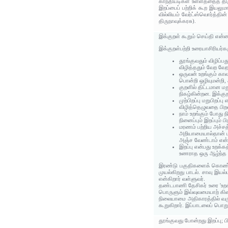
காந்தியடிகள் உள்ளத்தைத் தி
இறப்பைப் பற்றிக் கூற இயலுமா
வில்லியம் வேர்ட்ஸ்வொர்த்தின
திருநாவுக்கரசு).
இக்குறள் கூறும் செய்தி என்
இக்குறள்பற்றி உரையாசிரியர்க
தூங்குவதும் விழிப்பத
விழித்ததும் வேற வேற 
ஒருவன் உறங்கும் கா
பொன்றி ஒழியுமன்றி, அ
குறளில் திட்டமான மறு
நிகழ்கின்றன. இக்குற
முற்பிறப்பு மறுபி
விழித்தெழுவதை பிறவ
நாம் உறங்கும் போது 
நினைப்பும் இறப்பும்
மரணம் பற்றிய அச்சத்
அறியாமையால்தான் ம
அஞ்ச வேண்டாம் என்ப
இறப்பு என்பது உறக
உணராத ஒரு ஆழ்ந்த 
இரண்டு பகுதிகளைக் கொண்ட இக
முயல்கிறது பாடல். சாவு இய
என்கிறார் வள்ளுவர்.
தண்டபாணி தேசிகர் உரை 'உறக்க
பொருளும் இவ்வுவமையாற் கிட
நிலையாமை அதிகாரத்தில் வரும
கூறுகிறார். இப்பாடலைப் பொறுத
தூங்குவது போன்றது இறப்பு; பி