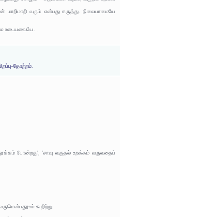
டிதின் மாறிமாறி வரும் என்பது கருத்து. நிலையாமையே
தன்மை உடையவையே.
றப்பு-தோற்றம்.
தூக்கம் போன்றது', 'சாவு வருதல் உறக்கம் வருவதைப்
வருமென்பதூஉம் கூறிற்று.