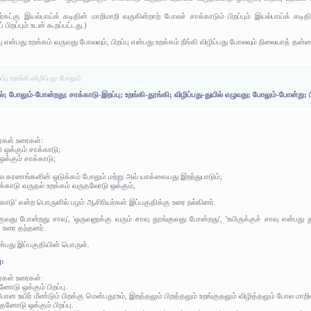
.
யிர்கட்கு இயல்பாய்க் கடிதின் மாறிமாறி வருகின்றாற் போலச் சாக்காடும் பிறப்பும் இயல்பாய்க் க
பிறப்பும் உடன் கூறப்பட்டது.)
ு என்பது உறக்கம் வருவது போலவும், பிறப்பு என்பது உறக்கம் நீங்கி விழிப்பது போலவும் நிலையாத் 
்பு உறங்கி விழிப்பது போலும்.
்; போலும்-போன்றது; சாக்காடு-இறப்பு; உறங்கி-தூங்கி; விழிப்பது-துயில் எழுவது; போலும்-போன்று; பி
ர்கள் உரைகள்:
ஒக்கும் சாக்காடு;
ஒக்கும் சாக்காடு;
லே கரணங்களின் ஒடுக்கம் போலும் மற்று அவ் யாக்கையது இறந்துபாடும்;
க்காடு வருதல் உறக்கம் வருதலோடு ஒக்கும்,
ாடு' என்ற பொருளில் பழம் ஆசிரியர்கள் இப்பகுதிக்கு உரை நல்கினர்.
வது போன்றது சாவு', 'ஒருவனுக்கு வரும் சாவு தூங்குவது போன்றது', 'உயிருக்குச் சாவு என்பது 
ு உரை தந்தனர்.
ன்பது இப்பகுதியின் பொருள்.
ு:
ர்கள் உரைகள்:
னோடு ஒக்கும் பிறப்பு.
போன உயிர் மீண்டும் பிறக்கு மென்பதூஉம், இறத்தலும் பிறத்தலும் உறங்குதலும் விழித்தலும் போல மாறி
ததனோடு ஒக்கும் பிறப்பு.