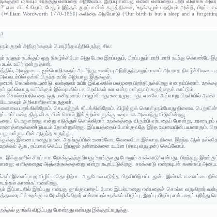
ருக்குறள் மிகவும் ஈர்த்தது என்பதை அறிவோம். இறப்பு என்பது என்ன என்பதைப் பற்றி விளக்க அவ
?' என வியக்கிறார். மேலும் இந்தக் குறட்பாவின் கருத்தினை, 'உறக்கமும் மறதியும் அன்றி, பிறப்ப
் (William Wordworth 1770-1850) கவிதை அடியோடு ('Our birth is but a sleep and a forgetting'
ன?
ளும் குறள் அறிஞர்களும் மொழிந்தவற்றிலிருந்து சில:
ும் நாளும் நடக்கும் ஒரு நிகழ்ச்சியோ அது போல இறப்பதும், பிறப்பதும் மாறி மாறி நடந்து கொண்டே இரு
உடல். உயிர் ஒன்று தான்.
லத்தில், அவனுடைய ஐம்பொறிகளும் அயர்ந்து, உணர்வு அற்றிருந்தாலும் மனம் அயராத நிகழ்ச்சியுடைய
வ்வுடம்பில் தங்கியிருந்த உயிர் அழியாது இருக்கும்.
மைக் கொள்கையுண்டு. வள்ளுவர் உயிர் இவ்வுலகில் பலமுறை பிறந்திருக்கிறது என நம்பினார். உறக்கமும் வ
ள் ஒவ்வொரு உயிர்க்கும் இவ்வுலகில் பல பிறவிகள் உள என்ற வள்ளுவர் கருத்தைக் காட்டும்.
றப்பு என சொல்லப்படுவதை ஒரு மனிதனால் வாழும்போது உணரமுடியாது. எனவே அவ்வாறு பிறவியில் 
ியாகவும் அறிவாளிகள் கருதுவர்.
நினைவை மறக்கின்றோம். செயலற்றுக் கிடக்கின்றோம். விழித்துக் கொள்ளும்போது நினைவு பெறுகின்றோம
 பிறப்பாம்' என்ற திரு வி க வின் சொல் இக்குறள்களுக்கு உரையாக அமைந்து விடுகின்றது..
தைப் பொருளற்றது என்று எடுத்துச் சொல்கிறார். உறக்கத்தை விரும்பி ஏற்பதைப் போன்று, மரணமும் 
ரணத்தைக்கண்டுபயம் தோன்றுகிறது. இப்பயத்தைப் போக்குவதே இந்த உவமையின் பயனாகும். பிறப்ப
து வள்ளுவரின் ஆழந்த கருத்து.
்கத்துக்கு இணையானது தான். அதற்குப்பின் உணர்வோ, வேலையோ இல்லாத நிலை. இறந்த ஆள் நல்
உறக்கம் ஆக, நம்மால் செய்ய இயலும் நன்மைகளை உடனே (சாவு வருமுன்) செய்வோம்.
்குறளில் சிறப்பாக நோக்குதற்குரியது 'உறங்குவது போலும் சாக்காடு' என்பது. பிறந்தது இறக்கு
ல்பானது; எளிதானது; அஞ்சத்தக்கதன்று என்று கூறப்படுகிறது. சாக்காடு என்றவுடன் கலக்கம் அ
ம்-இளைப்பாற; விழிப்பு-தொழிற்பட. அதுபோல எடுத்த பிறவியிற் பட்ட துன்ப இன்பக் களைப்பை நீங்கிச்
ைத்தல் காண்க' என்கிறது.
் இப்பாடலில் இறப்பது என்பது தூங்குவதைப் போல இயல்பானது என்பதைச் சொல்ல வருகிறார் வள்ளுவர
்தவரையில் உறங்குபவரே விழிக்கிறார் என்னாமல் உறக்கம்-விழிப்பு, இறப்பு-பிறப்பு என்பதைப் புரிந்து 
றத்தல் தூங்கி விழிப்பது போன்றது என்பது இக்குறட்கருத்து.