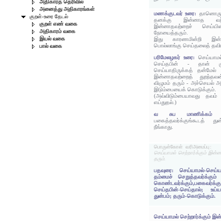
அதிகாரத் தெரிவில்
அனைத்து அதிகாரங்கள்
மணக்குடவர் உரை:
தானொரு க
குறள்-உரை தேடல்
தனக்கு இன்னாத வற்றை
குறள் எண் வகை
இன்னாதவற்றைச் செய்யி
அதிகாரம் வகை
நோயைத்தரும்.
இயல் வகை
இது காரணமின்றி இன்ன
பொல்லாங்கு செய்தலைத் தவி
பால் வகை
பரிமேலழகர் உரை:
செய்யாமல
செய்தபின் - தான் ம
செய்யாதிருக்கத் தன்மேல் 
இன்னாதவற்றைத் துறந்தவன
விழுமம் தரும் - அச்செயல் 
இடும்பையைக் கொடுக்கும்.
(அவ்விடும்பையாவது தவம் 
எய்துதல்.)
வ சுப மாணிக்கம
பகைத்தவர்க்குங்கூடத் து
நீங்காது.
பொருள்கோள் வரிஅமைப்பு:
செய்யாமல் செற்றார்க்கும் இன்
தரும்.
பதவுரை: செய்யாமல்-செய்யாத
தம்மைச் செறுத்தவர்க்கும
கொண்டவர்க்கும்,பகைவர்க
செய்தபின்-செய்தால்; உய்ய
துன்பம்; தரும்-கொடுக்கும்.
செய்யாமல் செற்றார்க்கும் இ