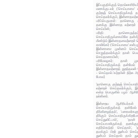
இப்பகுதிக்குத் தொல்லாசிரிய
மணக்குடவர் ('செய்யாமை' 
குற்றஞ் செய்யாதிருக்கத்
செய்தவர்க்கும், இன்னாதவற்ற
பரிப்பெருமாள்: தானொரு க
தனக்கு இன்னாத வற்றைச் ச
செய்யின்;
பரிதி: தானொருத்தற
செய்யாதிருக்கையிலே தன்மீத
மீண்டும் இன்னாதனவற்றைச் ச
காலிங்கர் ('செய்யாமை' என்பது
இன்னாமை முன்னம் செய்யா
செறுத்தவர்க்கும் தான் பெ
செய்தானாயின்;
பரிமேலழகர்: தான் ம
செய்யாதிருக்கத் தன்மேல் 
இன்னாதவற்றைத் துறந்தவன் ச
- செய்தால்.'கற்றபின் நிற்க 
போல]
'தானொரு குற்றஞ் செய்யாத
வற்றைச் செய்தவர்க்கும், 
என்ற பொருளில் பழம் ஆசிரி
நல்கினர்.
இன்றைய ஆசிரியர்கள
செய்யாதிருக்கத் தன்மேல
தீங்கிழைத்தல்', 'பகைவர்க
தீங்கும் செய்யாதிருக்கிறப
செய்துவிட்டால்', 'த
செய்யாமலிருக்கத் தனக்குத
எதிர்கெடுதி செய்தால்', '
தமக்குப் பிறர் துன்பம் செ
துன்பம் செய்தால் தாம் த