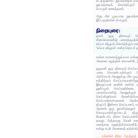
கடத்தற்கரிய துயரத்தைக் கொட
துயரத்தைக் கொடுக்கும்' 
பொருள் உரைத்தனர்.
அது மீள முடியாத துயரத்த
இப்பகுதியின் பொருள்.
நிறையுரை:
தான் ஒரு தீமையும் செய
சினம்கொண்டு பகைத்தவர்க்க
உய்யா விழுமம் கொடுக்கும் எ
'உய்யா விழுமம்' என்ற தொடர் 
என்ன காரணத்துக்காக என்றால
அவனை உறுத்திக் கொண்டே இர
ஒருவன் ஒரு தீமையும் செய்ய
பகை கொண்டவர்க்கும் அவ
அச்செயல் அவனுக்கு மீள முடி
எத்தீங்கும் செய்யாதவன்மீ
இழைப்பவர் உலகில் உண்டு. ஒ
துன்பமும் செய்வதில்லை
பகைகொண்டு அவனுக்குச் சின
செய்கிறார்கள். வேண்டுமெ
செய்பவர்களாதலால் அவர்
திருப்பி இன்னா செய்யலாம் 
ஆனால் ஒரு தூண்டுதலும் இல
கொடியவர்க்கும்கூடத் திர
வேண்டாம்; தீமை செய்பவர்க்க
தவறு; அத்தவறு அவன் வாழ
மனத்தை உறுத்திக்கொண்டே 
என்று கூறி அவனைத் தடுக்கிற
.... கற்றபின் நிற்க அதற்கு