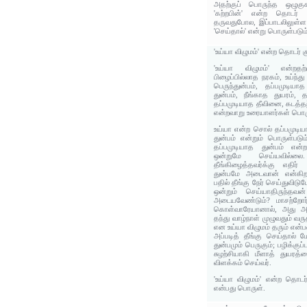
அதற்குப் பொருந்த ஒழுகு
'கற்றபின்' என்ற தொடர் 
தருவதுபோல, இப்பாடலிலுள்ள
'செய்தால்' என்று பொருள்படும
'உய்யா விழுமம்' என்ற தொடர் 
'உய்யா விழுமம்' என்றதற
பிழைப்பில்லாத நரகம், உய்ந்
பெருந்துன்பம், தப்பமுடிய
துன்பம், நீங்காத துயரம், த
தப்பமுடியாத தீவினை, கடத்தற்
என்றவாறு உரையாளர்கள் பொரு
உய்யா என்ற சொல் தப்பமுடியா
துன்பம் என்றும் பொருள்படும
தப்பமுடியாத துன்பம் என
ஒன்றுமே செய்யவில்ல
தீங்கிழைத்தவர்க்கு எதிர்
துன்பமே அடைவான் என்கிறது
பதில் தீங்கு நேர் செய்துவிடும
ஒன்றும் செய்யாதிருந்தவன
அடையவேண்டும்? மாசற்றோர
கொள்வாரேயானால், அது அவர
தந்து வாழ்நாள் முழுவதும் வ
என உய்யா விழுமம் தரும் என்
அப்படித் தீங்கு செய்தால் ம
துன்பமும் பெருகும்; பழிக்கு
சுழற்சியாகி மீளாத் துயரத்
விளக்கம் செய்வர்.
'உய்யா விழுமம்' என்ற தொடர்
என்பது பொருள்.