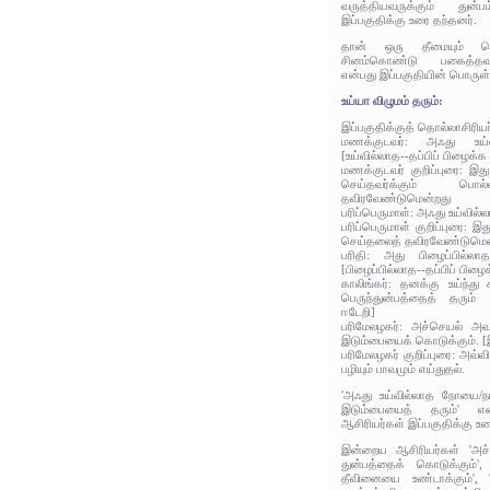
வருத்தியவருக்கும் துன்
இப்பகுதிக்கு உரை தந்தனர்.
தான் ஒரு தீமையும் செய
சினம்கொண்டு பகைத்தவர்க
என்பது இப்பகுதியின் பொருள்
உய்யா விழுமம் தரும்:
இப்பகுதிக்குத் தொல்லாசிரிய
மணக்குடவர்: அஃது உய்வ
[உய்வில்லாத--தப்பிப் பிழைக
மணக்குடவர் குறிப்புரை: 
செய்தவர்க்கும் பொல
தவிரவேண்டுமென்றது
பரிப்பெருமாள்: அஃது உய்வில
பரிப்பெருமாள் குறிப்புரை:
செய்தலைத் தவிரவேண்டுமென
பரிதி: அது பிழைப்பில்லா
[பிழைப்பில்லாத--தப்பிப் பி
காலிங்கர்: தனக்கு உய்ந்த
பெருந்துன்பத்தைத் தரும் எ
ஈடேறி]
பரிமேலழகர்: அச்செயல் அவ
இடும்பையைக் கொடுக்கும். [இ
பரிமேலழகர் குறிப்புரை: அவ்
பழியும் பாவமும் எய்துதல்.
'அஃது உய்வில்லாத நோயை/நர
இடும்பையைத் தரும்' 
ஆசிரியர்கள் இப்பகுதிக்கு உர
இன்றைய ஆசிரியர்கள் 'அச்
துன்பத்தைக் கொடுக்கும்', 
தீவினையை உண்டாக்கும்', 