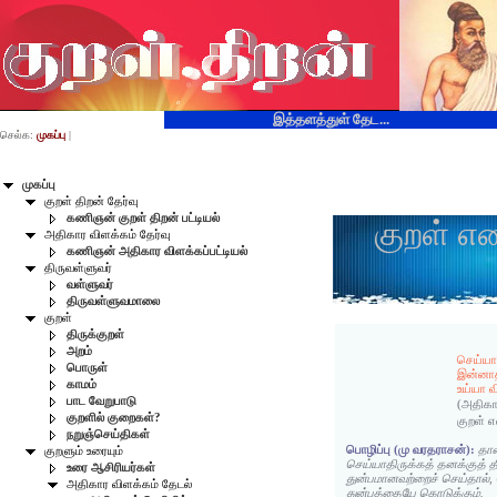
இத்தளத்துள் தேட...
செல்க:
முகப்பு
|
முகப்பு
குறள் திறன் தேர்வு
கணிஞன் குறள் திறன் பட்டியல்
குறள் எ
அதிகார விளக்கம் தேர்வு
கணிஞன் அதிகார விளக்கப்பட்டியல்
திருவள்ளுவர்
வள்ளுவர்
திருவள்ளுவமாலை
குறள்
திருக்குறள்
அறம்
செய்யாம
பொருள்
இன்னாத
காமம்
உய்யா வ
பாட வேறுபாடு
(அதிகா
குறளில் குறைகள்?
குறள் 
நறுஞ்செய்திகள்
பொழிப்பு (மு வரதராசன்):
தான
குறளும் உரையும்
செய்யாதிருக்கத் தனக்குத் தீ
உரை ஆசிரியர்கள்
துன்பமானவற்றைச் செய்தால், 
அதிகார விளக்கம் தேடல்
துன்பத்தையே கொடுக்கும்.