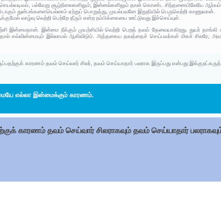
ெயல்வடிவம், பல்வேறு சூழ்நிலைகளிலும், இன்னல்களிலும் தான் கொண்ட சிந்தனையிலேயே ஆர்வம்
ண்டாகும் துன்பங்களையெல்லாம் ஏற்றுப் பொறுத்து, முயல்பவனே இறுதியில் பெருவெற்றி காணுவான்.
க்குமேல் வாழ்வு வெற்றி பெற்றே தீரும் என்ற நம்பிக்கையை ஊட்டுவது இச்செய்யுள்.
்சி இன்மைதான். இன்மை நீக்கும் முயற்சியில் வெற்றி பெறத் தவம் தேவையாகிறது. துயர் தாங்கி 
ல் எவ்வின்மையும் இல்லாமல் ஆகிவிடும். அத்தகைய தவத்தைச் செய்பவர்கள் மிகச் சிலரே; அவர
்பதற்குக் காரணம் தவம் செய்வார் சிலர், தவம் செய்யாதார் பலராக இருப்பது என்பது இக்குறட்கருத்
ையே எல்லா இன்மைக்கும் காரணம்.
்குக் காரணம் தவம் செய்வார் சிலராகவும் தவம் செய்யாதார் பலராகவும