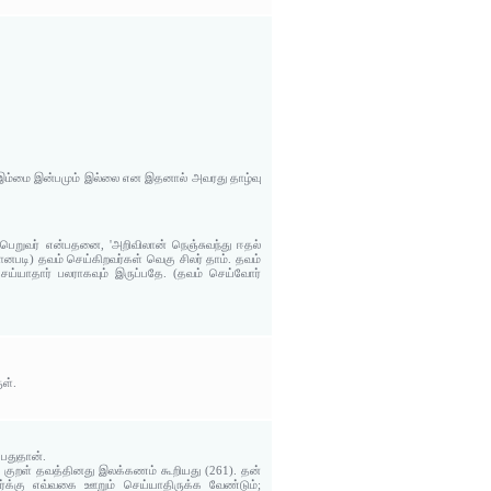
்கு இம்மை இன்பமும் இல்லை என இதனால் அவரது தாழ்வு
 பெறுவர் என்பதனை, 'அறிவிலான் நெஞ்சுவந்து ஈதல்
ியானபடி) தவம் செய்கிறவர்கள் வெகு சிலர் தாம். தவம்
ெய்யாதார் பலராகவும் இருப்பதே. (தவம் செய்வோர்
ள்.
்பதுதான்.
ல் குறள் தவத்தினது இலக்கணம் கூறியது (261). தன்
ர்க்கு எவ்வகை ஊறும் செய்யாதிருக்க வேண்டும்;