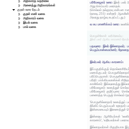
அதிகாரத் தெரிவில்
பரிமேலழகர் உரை:
இலர் பலர் 
அனைத்து அதிகாரங்கள்
அது செய்யார் பலராதல்.
குறள்-உரை தேடல்
(செல்வம் நல்குரவு என்பன
(நாலடி.251) என்றார் ஆகலின
குறள் எண் வகை
அவரது தாழ்வு கூறப்பட்டது.)
அதிகாரம் வகை
இயல் வகை
வ சுப மாணிக்கம் உரை:
உலகில்
பால் வகை
பொருள்கோள் வரிஅமைப்பு:
இலர் பலர் ஆகிய காரணம் நோற்பா
பதவுரை: இலர்-இல்லாதவர்; ப
பெரும்பான்மையினர்; நோலாதவ
இலர்பலர் ஆகிய காரணம்:
இப்பகுதிக்குத் தொல்லாசிரிய
மணக்குடவர்: பொருளில்லாதார்
பரிப்பெருமாள்: பொருளில்லாதா
பரிதி: பாக்கியவான்கள் சிறித
காலிங்கர்: இவ்வுலகத்து இவ்
பரிமேலழகர்: உலகத்துச் செல்வ
பரிமேலழகர் குறிப்புரை: 
பணைத்த பெருஞ் செல்வம் (நா
'பொருளில்லாதார் உலகத்துப் ப
நீங்கிப் பெரும்பயன் உறாதார
இன்மையையும் இணைத்துச் சொ
இன்றைய ஆசிரியர்கள் 'உலகி
காரணம்', 'வறியவர்கள் பலராவ
இல்லாதவர்கள் மிகுதியாக இரு