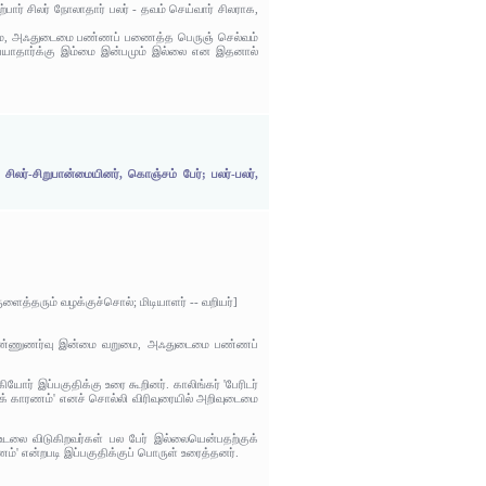
பார் சிலர் நோலாதார் பலர் - தவம் செய்வார் சிலராக,
ுமை, அஃதுடைமை பண்ணப் பணைத்த பெருஞ் செல்வம்
செய்யாதார்க்கு இம்மை இன்பமும் இல்லை என இதனால்
ிலர்-சிறுபான்மையினர், கொஞ்சம் பேர்; பலர்-பலர்,
ளைத்தரும் வழக்குச்சொல்; மிடியாளர் -- வறியர்]
? நுண்ணுணர்வு இன்மை வறுமை, அஃதுடைமை பண்ணப்
ோர் இப்பகுதிக்கு உரை கூறினர். காலிங்கர் 'பேரிடர்
குக் காரணம்' எனச் சொல்லி விரிவுரையில் அறிவுடைமை
உடலை விடுகிறவர்கள் பல பேர் இல்லையென்பதற்குக்
ம்' என்றபடி இப்பகுதிக்குப் பொருள் உரைத்தனர்.