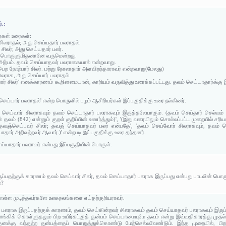
்.:
ர்கள் உரைகள்:
ிலராதல்; அது செய்யதார் பலராதல்.
சிலர்; அது செய்யதார் பலர்.
 இது பொருளுமிதனானே வருமென்றது.
அற்பம். தவம் செய்யாதவர் பலராகையால் என்றவாறு.
பெற நோற்பார் சிலர். மற்று நோலாதார் அளவிறந்தாராவர் என்றவாறு(மேலது)
ிலராக, அது செய்யார் பலராதல்.
ற்பார் சிலர்' எனக்காரணம் கூறினமையான், காரியம் வருவித்து உரைக்கப்பட்டது. தவம் செய்யாதார்க
செய்யார் பலராதல்' என்ற பொருளில் பழம் ஆசிரியர்கள் இப்பகுதிக்கு உரை நல்கினர்.
செய்வார் சிலராகவும் தவம் செய்யாதார் பலராகவும் இருத்தலேயாகும். (தவம் செய்தார் செல்வம்
 தவம் (842) என்னும் குறள் குறிப்பின் உணர்த்தும்)', '(இது வரையிலும் சொல்லப்பட்ட முறையில் சர
தவஞ்செய்பவர் சிலர்; தவஞ் செய்யாதவர் பலர் என்பதே', 'தவம் செய்வோர் சிலராகவும், தவம் ச
தார் அறிவற்றவர் ஆவார்.)' என்றபடி இப்பகுதிக்கு உரை தந்தனர்.
ெய்யாதார் பலராவர் என்பது இப்பகுதியின் பொருள்.
ப்பதற்குக் காரணம் தவம் செய்வார் சிலர், தவம் செய்யாதார் பலராக இருப்பது என்பது பாடலின் பொரு
ன?
ள்ள முடிந்தவர்களே உலகநலங்களை எய்தற்குரியராவர்.
பலராக இருப்பதற்குக் காரணம், தவம் செய்கின்றவர் சிலராகவும் தவம் செய்யாதவர் பலராகவும் இருப
ாங்கிக் கொள்ளுதலும் பிற உயிர்கட்குத் துன்பம் செய்யாமையுமே தவம் என்று இவ்வதிகாரத்து முத
க்கு வந்துற்ற துன்பத்தைப் பொறுத்துக்கொண்டு மேற்செல்லவேண்டும். இந்த முறையில், பிற