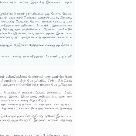
ச் செய்யாதார் பலராக இருப்பதே இன்மையர் பலராக
முயற்சியால் வரும் துன்பங்களை ஒரு நோன்பு போலத்
மாம். தம்கருமம் செய்வார் தவஞ்செய்வார்; அதாவது
ு செய்பவர் நோற்பார். நோன்பு என்பது ஒருவரது மன
் செய்யாதிருக்க மனத்திண்மை வேண்டும். இவ்வகையான
 அல்லது ஒரு குறிக்கோளை நோக்கி முன்னேறிச்
ுதியில் வெற்றி காண்பான்; தன்னிடமுள்ள இன்மையை
ின்றான்; தம் முயற்சிகளைத் தவமாகச் செய்யாமல்
 இருந்தாலும் அதற்கான தேடுதலோ அல்லது முயற்சியோ
டினம் எனத் தளராதிருத்தல் வேண்டும்; முயற்சி
ரணம் என்னவென்றால் நோலாதவர் பலராகவும் நோற்பவர்
ான்மையினர் என்று பொருள்படும். சிலர் என்ற சொல்
ளர்- ஏழைகள் என்பனவே. இந்த மரபான பொருளில்தான்
ிப் பெரும்பயன் உறாதார், ஆற்றல் இல்லாதவர், அறிவு
தவர், இன்பம் இல்லாதவர், எழில்நலமில்லாதவர் என
என்ன? என வள்ளுவர் ஆராய்கிறார்.
 துன்பங்களைத் தாங்க முடியாதவர்கள் என்பது. தவம்
். நோலாதவர் என்பவர் நிலைத்த கொள்கை, நிலைத்த
 முயற்சியோடும் முனைப்போடும் ஈடுபடுவோர் இன்மையை
்வியைத் தழுவுகின்றனர். இவர்கள் பலராவர். அதாவது
ும். தவம் என்பது ஒருவர் தாம் மேற்கொண்ட கருமம்