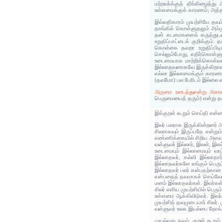
மற்றவர்க்குத் தீங்கிழைத்
உள்ளமைக்குக் காரணம்; அத்
இவ்வதிகாரம் முயற்சியே தவம
தாங்கிக் கொள்ளுதலும் அம்ம
தன் கடமைகளைக் கருத்துடன் 
உறுதிப்பாட்டைக் குறிக்கும
கொள்கை தவறா உறுதிப்பிட
செல்லும்போது, எதிர்கொள்ள
உடைமையாக மாற்றிக்கொள்வான
இல்லாதவனாகவே இருக்கிறான். 
எல்லா இல்லாமைக்கும் காரணம
(தவமோ) பல பேரிடம் இல்லை என
அருமை உடைத்துஎன்று அசாவ
பெருமையைத் தரும்) என்று தளர
இக்குறள் கூறும் செய்தி என்
இலர் பலராக இருக்கின்றனர் 
சிலராகவும் இருப்பதே என்று
எண்ணிக்கையில் சிறிய அளவா
வள்ளுவர் இல்லார், இலன், இல
உடைமையும் இல்லாமையும் வாழ்
இல்லாதவர், கல்வி இல்லாதா
இல்லாதவர்களே எங்கும் பெரு
இல்லாதவர் பலர் என்பதற்கான
என்பதைத் தவமாகச் செய்வேன
மனம் இல்லாதவர்கள். இவர்கள் 
சிலர் எளிய முயற்சியில் பெ
உள்ளமை ஆக்கிவிடுவர். இவர்
முயற்சித் தவமுடையார் சிலர். ம
வள்ளுவர் உலக இயல்பை நோக்கி
முயல்வது தவம். குறள் கூறு