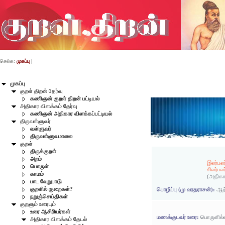
செல்க:
முகப்பு
|
முகப்பு
குறள் திறன் தேர்வு
கணிஞன் குறள் திறன் பட்டியல்
அதிகார விளக்கம் தேர்வு
கணிஞன் அதிகார விளக்கப்பட்டியல்
திருவள்ளுவர்
வள்ளுவர்
திருவள்ளுவமாலை
குறள்
திருக்குறள்
அறம்
இலர்பல
பொருள்
சிலர்பல
காமம்
(அதிகா
பாட வேறுபாடு
குறளில் குறைகள்?
பொழிப்பு (மு வரதராசன்):
ஆற்
நறுஞ்செய்திகள்
குறளும் உரையும்
உரை ஆசிரியர்கள்
மணக்குடவர் உரை:
பொருளில்ல
அதிகார விளக்கம் தேடல்