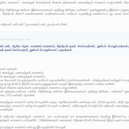
ஆகிய காரணம் - உலகத்துச் செல்வர்கள் சிலராக நல்கூர்வார் பலராதற்குக் காரணம் யாது எனின், நோற்
 ஈண்டு அறிவினது உண்மை இன்மைகளையும் குறித்து நின்றன, என்னை? நுண்ணுணர்வு இன்மை வற
். 'நோற்பார் சிலர'¢ எனக்காரணம் கூறினமையான், காரியம் வருவித்து உரைக்கப்பட்டது. தவம் 
 வறியவர் பலர் ஏன்? முயலாதார் பலர்; முயல்பவர் சிலர்.
ர் சிலர் நோலாதார் பலர்.
லர்-பலர்; ஆகிய-ஆன; காரணம்-காரணம்; நோற்பார்-தவம் செய்பவர்கள், துன்பம் பொறுப்பவர்கள்; ச
ர்-தவம் செய்யாதார், துன்பம் பொறுக்கமாட்டாதவர்கள்.
ர்கள் உரைகள்:
 உலகத்துப் பலராதற்குக் காரணம்;
ர் உலகத்துப் பலராதற்குக் காரணம்;
ாக மிடியாளர் பெருத்ததாகிய காரியம் எது என்னில்; [பாக்கியவான்கள் - சிறந்தவர்கள் என்னும் பொரு
வாறு தமது பேரிடர் நீங்கிப் பெரும்பயனுறுதலைப் பலரும் இலராதற்கு காரணம் யாதோ எனின்;
ர்கள் சிலராக நல்கூர்வார் பலராதற்குக் காரணம் யாது எனின்;
செல்வம் நல்குரவு என்பன ஈண்டு அறிவினது உண்மை இன்மைகளையும் குறித்து நின்றன, என்னை
லடி.251) என்றார் ஆகலின்.
லராதற்குக் காரணம்' என்ற பொருளில் பழைய ஆசிரியர்களில் மணக்குடவர், பரிப்பெருமாள், பரிதி ஆகிய
் பலராதற்கு காரணம்' என்று பொதுவில் பொருள் கூறினார். பரிமேலழகர் பொழிப்பில் வறியவர் பலராதற்
ல்கிறார்.
ல் வறியவர் பலராதற்குக் காரணம்', 'எம பயத்தையும் எம வாதனைகளையும் வென்று இச்சைப்படி 
தற்குக் காரணம் யாதெனில்', 'அறிவில்லாதார் பலராகவும் அறிவுடையோர் சிலராகவும் இருப்பதன் காரண
ப்பதற்குக் காரணம் என்பது இப்பகுதியின் பொருள்.