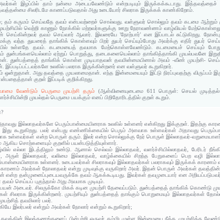
து அவர்கள் இழப்பில் தாம் நன்மை அடையவேண்டும் என்றபடியும் இருக்கக்கூடாது. இத்தவத்தை
தவத்தன்மை சிலரிடமே காணப்படுவதால் அது உடையோர் சிலராக இருக்கக் காண்கிறோம்.
்; தம் கருமம் செய்வதே தவம் என்பவற்றைச் சொல்வது. வள்ளுவர் சொல்லும் தவம் கடமை ஆற்றும் 
ுயற்சியில் வெற்றி காணும் நோக்கில் மற்றவர்களுக்கு ஊறு நேராவண்ணம் வாழ்வியல் மேற்கொள்ளலு
செய்கின்றவர் தவம் செய்வார் ஆவார். இவரையே 'நோற்பார்' என இப்பாடல் சுட்டுகிறது. நோன்ப
். தமக்கு வந்த துயரைத் தாங்கிக் கொள்ளவும் பிறர் துயர் செய்யும்போது அவர்க்கு எதிர் துயர
ியில் உள்ளதே தவம். கடமையைத் தவமாக மேற்கொள்ளவேண்டும். கடமையைச் செய்யும் போது
ும் துன்பங்களயெல்லாம் ஏற்றுப் பொறுத்து, தடைகளையெல்லாம் தாங்கித்தாங்கி முயல்பவனே இற
். துன்பத்தைத் தாங்கிக் கொள்ள முடியாதவன் தவமின்மையினால் அவம் -வீண் முயற்சி- செய்க
இப்படிப்பட்டவர்களே உலகில் பலராக இருக்கின்றனர் என வள்ளுவர் கூறுகிறார்.
் ஒன்றுதான். அது தவத்தை முயலாமைதான். எந்த இன்மையையும் இட்டு நிரப்புவதற்கு விருப்பம்
்பதைத்தான் குறள் இப்படிக் குறிக்கிறது.
ாமை வேண்டும் பெருமை முயற்சி தரும்
(ஆள்வினையுடைமை 611 பொருள்: செயல் முடித்தல் க
்ச்சியின்றி முயல்தல் பெருமை பயக்கும் எனப் பிறிதோரிடத்தில் குறள் கூறும்.
ன?
அதாவது இல்லாதவர்களே பெரும்பான்மையினராக உலகில் உள்ளனர் என்கிறது இக்குறள். இதற்கு கா
ம் இது கூறுகிறது. பலர் என்பது எண்ணிக்கையில் பெரும் அளவாக உள்ளவர்கள் அதாவது பெரும்ப
க உள்ளவர்கள் என்ற பொருள் தரும். இலர் என்ற சொல்லுக்கு நேர் பொருள் இல்லாதவர்-வறுமையா
ம் ஆகிய சொற்களையும் குறளில் பயன்படுத்தியுள்ளார்.
வில் எல்லா இடத்திலும் உண்டு. ஆனால் செல்வம் இல்லாதவர், வளர்ச்சியில்லாதவர், பேரிடர் நீங்க
ர், அருள் இல்லாதவர், வலிமை இல்லாதவர், வாழ்க்கையில் சிறந்த பேறுகளைப் பெற வழி இல்லா
ம்பான்மையினராக உள்ளனர். உடையவர்கள் சிலராகவும் இல்லாதவர்கள் பலராகவும் இருக்கக் காரணம் 
 காரணம் அவர்கள் நோலாதவர் என்று முடிவுக்கு வருகிறார் அவர். இதன் பொருள் அவர்கள் தவத்தின்
் என்ற தன்முனைப்புடையவருக்கே தவம் ஆகக்கூடியது. இவர்கள் தவமுடையார் என அறியப்படுபவர
தவம் செய்யப் புகுந்தால் அது அவமாக முடியும்.
ரும்பயன் அடைவர். சிலருக்கோ மிகக் கடின முயற்சி தேவைப்படும். துன்பத்தைத் தாங்கிக் கொண்டு
கள் சிலராக இருக்கின்றனர். முயற்சியும் துன்பத்தைத் தாங்கும் பொறுமையும் இல்லாதவர்கள் தோல
ுயற்சித் தவமிலார் பலர்.
யே இலர்பலர் என்றும் அவர்கள் நோலார் என்றும் கூறுகிறார்;
ம் தவத்தின் இலக்கணங்களைப் பின்பற்றி ஒருவர் தம்மிடமுள்ள இன்மையை நீக்க முயற்சிக்க வேண்ட