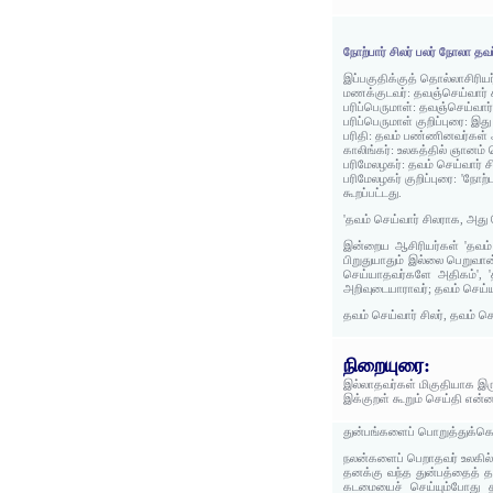
நோற்பார் சிலர் பலர் நோலா தவர
இப்பகுதிக்குத் தொல்லாசிரிய
மணக்குடவர்: தவஞ்செய்வார் ச
பரிப்பெருமாள்: தவஞ்செய்வார் 
பரிப்பெருமாள் குறிப்புரை:
பரிதி: தவம் பண்ணினவர்கள் 
காலிங்கர்: உலகத்தில் ஞானம் 
பரிமேலழகர்: தவம் செய்வார் ச
பரிமேலழகர் குறிப்புரை: 'நோ
கூறப்பட்டது.
'தவம் செய்வார் சிலராக, அது 
இன்றைய ஆசிரியர்கள் 'தவம் 
பிறுதுயாதும் இல்லை பெறுவான்
செய்யாதவர்களே அதிகம்', '
அறிவுடையாராவர்; தவம் செய்யா
தவம் செய்வார் சிலர், தவம் ச
நிறையுரை:
இல்லாதவர்கள் மிகுதியாக இரு
இக்குறள் கூறும் செய்தி என்
துன்பங்களைப் பொறுத்துக்கொ
நலன்களைப் பெறாதவர் உலகில் 
தனக்கு வந்த துன்பத்தைத் த
கடமையைச் செய்யும்போது தன