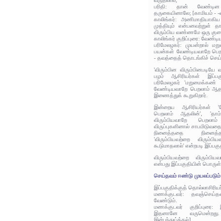
வருதலால்;
பரிதி: தான் வேண்டி
தருகையினாலே; [காமியம் - -வ
காலிங்கர்: அணிமாதியாகிய ச
முத்தியும் என்பனவற்றுள் தா
விரும்பிய வண்ணமே ஒரு குறை
காலிங்கர் குறிப்புரை: வேண்டி
பரிமேலழகர்: முயன்றால் ம
பயன்கள் வேண்டியவாறே பெறல
- தவத்தைத் தொடங்கிச் செய்
'விரும்பின விரும்பினபடியே
பழம் ஆசிரியர்கள் இப்பக
பரிமேலழகர் 'மறுமைக்கண்
வேண்டியவாறே பெறலாம் ஆத
இணைத்துக் கூறுகிறார்.
இன்றைய ஆசிரியர்கள் '
பெறலாம் ஆதலின்', 'தாம
விரும்பியவாறே பெறலாம்
விருப்புகளினால் சாபமிடு
நினைத்ததை நினைத்தபட
'விரும்பியவற்றை விரும்ப
கூடுமாதலால்' என்றபடி இப்பகு
விரும்பியவற்றை விரும்ப
என்பது இப்பகுதியின் பொருள்
செய்தவம் ஈண்டு முயலப்படும்
இப்பகுதிக்குத் தொல்லாசிரிய
மணக்குடவர்: தவஞ்செய்
வேண்டும்.
மணக்குடவர் குறிப்புரை: 
இதனானே வருமென்றது.
இன்பந்துய்த்தல்]