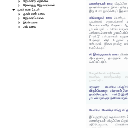
அதிகாரத் தெரிவில்
மணக்குடவர் உரை:
விரும்பின
அனைத்து அதிகாரங்கள்
தவஞ்செய்தலை இவ்விடத்தே ம
குறள்-உரை தேடல்
இது போக நுகர்ச்சியும் இதன
குறள் எண் வகை
பரிமேலழகர் உரை:
வேண்டிய 
அதிகாரம் வகை
முயன்றால் மறுமைக்கண் 
இயல் வகை
வேண்டியவாறே பெறலாம் ஆத
பால் வகை
முயலப்படும் - செய்யப்பட
அறிவுடையோரான் முயலப்படும்
('ஈண்டு' என்பதனான் 'மறுமை
மேற்கதி, வீடு பேறுகள் 
என்பதாம். இவை நான்கு பாட்
கூறப்பட்டது.)
சி இலக்குவனார் உரை:
விரும
அடைதலால், தவத்தால் அஃத
செய்யப்படும்.
பொருள்கோள் வரிஅமைப்பு:
வேண்டிய வேண்டியாங்கு எய
முயலப்படும்.
பதவுரை: வேண்டிய-விரும்
விரும்பியவாறு; எய்தலால்-ப
தவம்செய்தல்; ஈண்டு-இங்
முயலப்படும்-முயற்சிக்கப்படும்
வேண்டிய வேண்டியாங்கு எய்த
இப்பகுதிக்குத் தொல்லாசிரிய
மணக்குடவர்: விரும்பின விரு
பரிப்பெருமாள்: விரும்பி