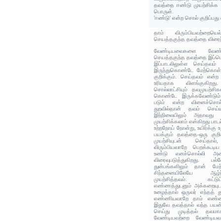
தவத்தை ஈண்டு முயற்சிக்க 
பொருள்.
'ஈண்டு' என்ற சொல் குறிப்பத
தாம் விரும்பியவற்றையெல
செயத்தகுந்த தவத்தை விரை
வேண்டியவைகளை வேண்
செயத்தகுந்த தவத்தை இப்ப
இப்பாடலிலுள்ள செய்தவம் 
இருந்துகொண்டே மேற்கொள்ள
குறிக்கும். செய்தவம் என்ற
உரியதாக விளங்குகிறது.
சொல்லாட்சியும் தவமுயற்சிக
கொண்டே இருக்கவேண்டும்
படும் என்ற வினைச்சொல
துறவில்தான் தவம் செய்ய
இந்நிலையிலும் அதாவது இ
முயற்சிக்கலாம் என்கிறது பாடல
உற்றநோய் நோன்று, உயிர்க்கு
பயக்கும் தவத்தை-ஒரு குறி
முயற்சியுடன் செய்தால்,
விரும்பியவாறே பெறக்கூடி
உண்டு எனச்சொல்லி அத
விரைவுபடுத்துகிறது. பல்
துன்பங்களிலும் தான் மே
சிந்தனையிலேயே ஆழ்ந
முயற்சித்தவம். கட்டு
எண்ணத்துடனும் அக்கறையுட
உழைத்தால் ஒருவர் எந்தத் து
எண்ணியவாறே தாம் எண்ணிய
இதுவே தவத்தால் வந்த பயன்
செய்து முடித்தல் தவமா
வேண்டியவற்றை வேண்டியவ