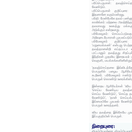
பரிப்பெருமாள்: தவஞ்செய
வேண்டும்.
பரிப்பெருமாள் குறிப்புரை
இதனானே வருமென்றது.
பரிதி: மேன்மேலே தவம் பண்ண
காலிங்கர்: மற்றவை அவற்றிற்
தவமாவது உலகத்து மக்களு
அடுக்கும் என்றவாறு.
பரிமேலழகர்: செய்யப்படு
அறிவுடையோரான் முயலப்படும்
பரிமேலழகர் குறிப்புரை
'மறுமைக்கண்' என்பது பெற்றா
தவத்தானன்றி எய்தப்படா 
பாட்டானும் தவத்தது சிறப்புக
இந்திரன் முதலிய இறையவர் பத
வெகுளி, மயக்கங்களினின்றும் 
'தவஞ்செய்தலை இவ்விடத்த
பொருளில் பழைய ஆசிரியர்
கூறினர். பரிமேலழகர் ஈண்ட
பொருள் கொண்டு உரைக்கின்ற
இன்றைய ஆசிரியர்கள் 'உரி
'செய்ய வேண்டிய தவத்தை
செய்ய வேண்டும்', 'செய்த 
வேண்டும்', 'தான் செய்ய
இம்மையிலே முயலல் வேண்டும்
பொருள் உரைத்தனர்.
உரிய தவத்தை இங்கேயே முயற
இப்பகுதியின் பொருள்.
நிறையுரை:
விரும்பியவற்றை விரும்பியவ