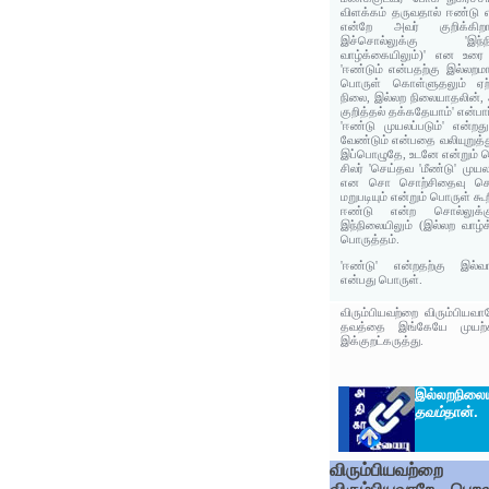
விளக்கம் தருவதால் ஈண்டு 
என்றே அவர் குறிக்கிற
இச்சொல்லுக்கு 'இந்
வாழ்க்கையிலும்)' என உரை
'ஈண்டும் என்பதற்கு இல்லறம
பொருள் கொள்ளுதலும் ஏற்ப
நிலை, இல்லற நிலையாதலின்,
குறித்தல் தக்கதேயாம்' என்பார
'ஈண்டு முயலப்படும்' என்றத
வேண்டும் என்பதை வலியுறுத்
இப்பொழுதே, உடனே என்றும் ப
சிலர் 'செய்தவ 'மீண்டு' முயல
என சொ சொற்சிதைவு செய்த
மறுபடியும் என்றும் பொருள் கூ
ஈண்டு என்ற சொல்லுக
இந்நிலையிலும் (இல்லற வாழ்
பொருத்தம்.
'ஈண்டு' என்றதற்கு இல்வா
என்பது பொருள்.
விரும்பியவற்றை விரும்பியவ
தவத்தை இங்கேயே முயற்ச
இக்குறட்கருத்து.
இல்லறநிலை
தவம்
தான்.
விரும்பியவற்றை