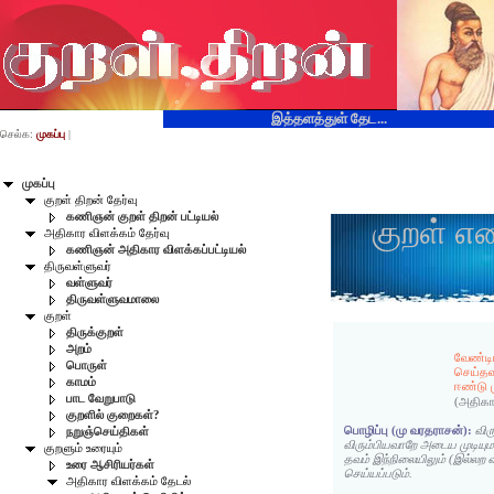
இத்தளத்துள் தேட...
செல்க:
முகப்பு
|
முகப்பு
குறள் திறன் தேர்வு
கணிஞன் குறள் திறன் பட்டியல்
குறள் எ
அதிகார விளக்கம் தேர்வு
கணிஞன் அதிகார விளக்கப்பட்டியல்
திருவள்ளுவர்
வள்ளுவர்
திருவள்ளுவமாலை
குறள்
திருக்குறள்
அறம்
வேண்டி
பொருள்
செய்தவ
காமம்
ஈண்டு ம
பாட வேறுபாடு
(அதிகா
குறளில் குறைகள்?
பொழிப்பு (மு வரதராசன்):
விர
நறுஞ்செய்திகள்
விரும்பியவாறே அடைய முடியு
குறளும் உரையும்
தவம் இந்நிலையிலும் (இல்லற 
உரை ஆசிரியர்கள்
செய்யப்படும்.
அதிகார விளக்கம் தேடல்