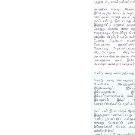
உறுதியோடு உரைக்கின்றார் வள்
தவத்தின் சிறப்பும்‌ அரும
இப்‌பொழுதே செய்யத்‌ தொட
'செய்தவம் ஈண்டு முயலப்படும
தவம் என்பது இடைவிடாது செ
இருந்துவிட்டு மறுநாள் தவறவ
பொழுது நோன்பு என்ற சுழற
தவமாகாது. தொடர்ந்து செய
வாழ்வில் விரும்பும் புகழ், 
வேண்டி, அதற்கான தவத்
தேவையான முயற்சிச்ச
தொடர்ந்து அர்ப்பணிப்பு
விரும்பியவற்றை விர
குறைபாடின்றித் தவத்தால் ப
செயத்தக்க தவம் இப்பொ
வேண்டும் என்கிறார் வள்ளுவர்
'ஈண்டு' என்ற சொல் குறிப்பத
'ஈண்டு' என்ற சொல்லுக்கு 
மேன்மேலே, அவற்றிற்கு
இந்நிலையிலும் (இல்ல
இல்லறத்திலேயே, இ
இல்வாழ்க்கையிலேயும், மீண்
இவ்வுலகில், இந்தப் ப
உரையாசிரியர்கள் பொருள் கூற
தவப்பயன் இம்மைக்கும் ஆகு
இருதிறமாக உரைக்கப்பட்டது.
'ஈண்டு முயலப்படும் ' என்றத
என்பது பெறப்படும் என உ
இம்மைக்கண் செய்த தவம்
என்கிறார் இவர்.
மணக்குடவர் 'போக நுகர்ச்ச