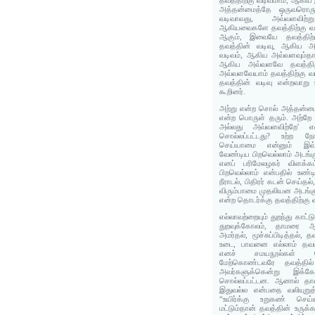
தவத்திற்கு வடிவமாம், ஆகிய
அத்தன்மைத்தே ஒருவரொருவர
வடிவாவது, அவ்வளவிற்
ஆகியவைகளே தவத்திற்கு வடிவ
ஆகும், இவையே தவத்திற்க
தவத்தின் வடிவு, ஆகிய 
வடிவம், ஆகிய அவ்வளவும்த
ஆகிய அவ்வளவே தவத்திற்
அவ்வளவேயாம் தவத்திற்கு வ
தவத்தின் வடிவு என்றவாறு 
கூறினர்.
அற்று என்ற சொல் அத்தன்மை
என்ற பொருள் தரும். அற்ற
அல்லது அவ்வளவிற்றே' எ
சொல்லப்பட்டது? உற்ற ந
செய்யாமை என்னும் இவ்வ
வேண்டிய பிறவெல்லாம் அடங்கு
எனப் பரிமேலழகர் விளக்கம
பிறவெல்லாம் என்பதில் உண்டி
நீராடல், பிதிரர் கடன் செய்த
விரும்பாமை முதலியன அடங்கும்
என்ற தொடர்க்கு தவத்திற்கு 
எல்லாவற்றையும் துறந்து கா
துறவுக்கோலம், தாமரை 
அமர்தல், மூச்சுப்பிடித்தல்
உடை, பாவனை எல்லாம் தவம
எனச் சமயநூல்கள் சொ
மேற்கொண்டவரே தவத்தில் அ
அவர்களுக்கென்று இக்
சொல்லப்பட்டன. ஆனால் தான்
இதுவல்ல என்பதை வலியுறுத
“உயிர்க்கு உறுகண் செ
மட்டும்தான் தவத்தின் உருக்