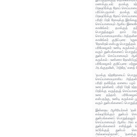
இப்பகுதிக்குத் தொல்லாசிரிய
மணக்குடவர்: தமக்கு உற
பிறவுயிர்க்கு நோய் செய்யா
பரிப்பெருமாள்: தமக்கு உ
பிறவுயிர்க்கு நோய் செய்யா
பரிதி: பிறர் நோவுக்கு இரங்கல
செய்யாமையும் ஆகிய இவைய
காலிங்கர்: தமக்குத் த
பொறுத்தலும் தாம் பிற
செய்யாமையுமாகிய அத்தன்ம
காலிங்கர் குறிப்புரை: 'உ
'நோன்றல் என்பது பொறுத்தல்.
பரிமேலழகர்: உண்டி சுருக்கல் 
வரும் துன்பங்களைப் பொறுத்தல
துன்பம் செய்யாமையும் ஆக
சுருக்கல் - உண்ணா நோன்பிரு
பரிமேலழகர் குறிப்புரை: மற்
அடங்குதலின், 'அற்றே,' எனத்
'தமக்கு உற்றநோயைப் பொறுத்
செய்யாமையுமாகிய அத்தன
பரிதி தவிர்த்த ஏனைய பழம் 
உரை நல்கினர். பரிதி 'பிறர் உ
பிறர்க்கு வருத்தஞ் செய்ய
உரை தந்தார். பரிமேலழகர
என்பதற்கு, உண்டி சுருக்கல் ம
வரும் துன்பங்களைப் பொறுத்தல
இன்றைய ஆசிரியர்கள் 'தன் 
எவ்வுயிர்க்கும் துன்பம் ச
துன்பங்களைப் பொறுத்தலும் ப
செய்யாமையும் ஆகிய அவ் வ
துன்பங்களைச் சகித்துக் 
உயிர்க்குத் துன்பம் செ
அவ்வளவும்தான்', 'தனக்க