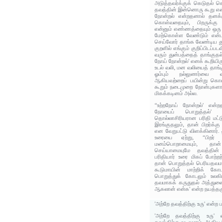
அடுத்தவர்க்குக் கெடுதல் ச
தவத்தின் இன்னொரு கூறு என்
நோன்றல் என்றதனால் தனக்கு
கொள்வதையும், பிறருக்கு 
என்னும் எண்ணத்தையும் ஒரு 
மேற்கொள்ள வேண்டும் என்பத
செய்வோர் தாங்க வேண்டிய த
குறளில் எங்கும் குறிப்பிடப்
வரும் துன்பத்தைத் தாங்குதல
நோய் நோன்றல்' எனக் கூறியிர
உடல் வலி, மன வலியைத் தாங்க
ஓம்பும் நல்லுணர்வை வ
ஆகியவற்றைப் பயின்று கொள
கூறும் நடைமுறை நோன்புகள
மிகக்கடினம் அல்ல.
“உற்றநோய்‌ நோன்றல்' என்றத
நோயைப்‌ பொறுத்தல்‌
தொல்லாசிரியரான பரிதி‌ மட்ட
இரங்‌குதலும்‌, தான்‌ பிறர்க்
என வேறுபட்டு விளக்கினார்.
உரையை ஏற்று, “பிறர்‌ 
மனம்பொறாமையும்‌, தான்‌ 
செய்யாமையுமே தவத்தின்
பரிதியார்‌ உரை மிகப்‌ போற்ற
தான்‌ பொறுத்தல்‌ பெரியதவமா
கூடுமாயின்‌ மாற்றிக்‌ க
பொறுத்துக்‌ கோடலும்‌ உல
தவமாகக்‌ கருதுதல்‌ அத்துண
ஆகலான்‌ என்க' என்ற நயத்தகு
'அற்றே தவத்திற்கு உரு' என்
'அற்றே தவத்திற்கு உரு'