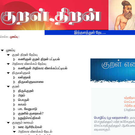
இத்தளத்துள் தேட...
செல்க:
முகப்பு
|
முகப்பு
குறள் திறன் தேர்வு
கணிஞன் குறள் திறன் பட்டியல்
குறள் எ
அதிகார விளக்கம் தேர்வு
கணிஞன் அதிகார விளக்கப்பட்டியல்
திருவள்ளுவர்
வள்ளுவர்
திருவள்ளுவமாலை
குறள்
திருக்குறள்
அறம்
உற்றநோய
பொருள்
செய்ய
காமம்
அற்றே த
பாட வேறுபாடு
(அதிகா
குறளில் குறைகள்?
பொழிப்பு (மு வரதராசன்):
தான
நறுஞ்செய்திகள்
பொறுத்தலும் மற்ற உயிர்களுக்க
குறளும் உரையும்
செய்யாதிருத்தலும் ஆகியவை
உரை ஆசிரியர்கள்
வடிவமாகும்.
அதிகார விளக்கம் தேடல்