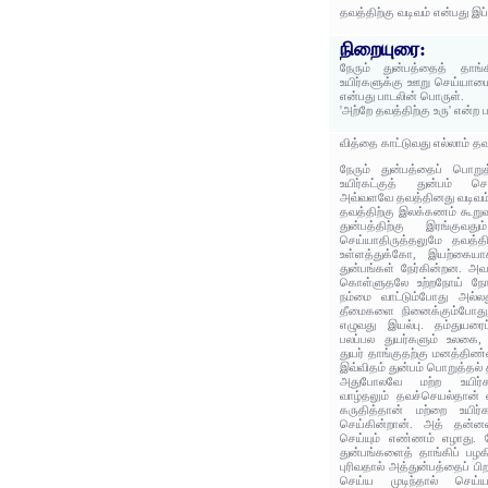
தவத்திற்கு வடிவம் என்பது இப
நிறையுரை:
நேரும் துன்பத்தைத் தாங்
உயிர்களுக்கு ஊறு செய்யாமைய
என்பது பாடலின் பொருள்.
'அற்றே தவத்திற்கு உரு' என்
வித்தை காட்டுவது எல்லாம் த
நேரும் துன்பத்தைப் பொறு
உயிர்கட்குத் துன்பம் ச
அவ்வளவே தவத்தினது வடிவம்
தவத்திற்கு இலக்கணம் கூறு
துன்பத்திற்கு இரங்குவதும
செய்யாதிருத்தலுமே தவத்தி
உள்ளத்துக்கோ, இயற்கை
துன்பங்கள் நேர்கின்றன. அவ
கொள்ளுதலே உற்றநோய் நோன்
நம்மை வாட்டும்போது அல்லத
தீமைகளை நினைக்கும்போது,
எழுவது இயல்பு. தம்துயரை
பலப்பல துயர்களும் உலகை, 
துயர் தாங்குதற்கு மனத்திண்
இவ்விதம் துன்பம் பொறுத்தல் 
அதுபோலவே மற்ற உயிர்கள
வாழ்தலும் தவச்செயல்தான் 
கருதித்தான் மற்றை உயிர்
செய்கின்றான். அத் தன்னலம
செய்யும் எண்ணம் எழாது. ம
துன்பங்களைத் தாங்கிப் ப
புரிவதால் அத்துன்பத்தைப் பிறர
செய்ய முடிந்தால் செய்