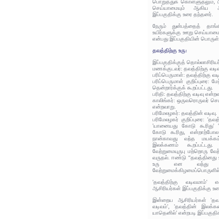
பொறுத்துக் கொள்ளுதலும், பி
செய்யாமையும் ஆகிய அவ
இப்பகுதிக்கு உரை தந்தனர்.
நேரும் துன்பத்தைத் தாங்
உயிர்களுக்கு ஊறு செய்யாம
என்பது இப்பகுதியின் பொருள்
தவத்திற்கு உரு:
இப்பகுதிக்குத் தொல்லாசிரிய
மணக்குடவர்: தவத்திற்கு வடி
பரிப்பெருமாள்: தவத்திற்கு வ
பரிப்பெருமாள் குறிப்புரை: 
தென்றார்க்குக் கூறப்பட்டது.
பரிதி: தவத்திற்கு வடிவு என்ற
காலிங்கர்: ஒருவரொருவர் செய
என்றவாறு.
பரிமேலழகர்: தவத்தின் வடிவு.
பரிமேலழகர் குறிப்புரை: 'தவத
'யானையது கோடு கூரிது' 
கோடு கூரிது, என்றாற்ப
நான்காவது வந்த மயக்க
இலக்கணம் கூறப்பட்டது. 
வேற்றுமையுருபு மற்றொரு வேற
வருதல்‌. ஈண்டு “தவத்தினது 
உரு என வந்து நான
வேற்றுமைக்கிழமைப்பொருளில்‌
'தவத்திற்கு வடிவமாம்'
ஆசிரியர்கள் இப்பகுதிக்கு உர
இன்றைய ஆசிரியர்கள் 'தவத்
வடிவம்', 'தவத்தின் இலக்கண
யாதெனில்' என்றபடி இப்பகுதி