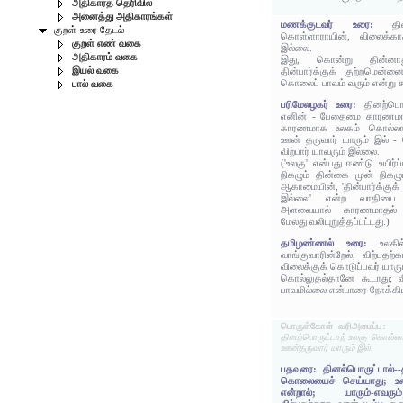
அதிகாரத் தெரிவில்
அனைத்து அதிகாரங்கள்
மணக்குடவர் உரை:
த
குறள்-உரை தேடல்
கொள்ளாராயின், விலைக்கா
குறள் எண் வகை
இல்லை.
அதிகாரம் வகை
இது, கொன்று தின்னாத
இயல் வகை
தின்பார்க்குக் குற்றமென்ன
கொலைப் பாவம் வரும் என்று கூ
பால் வகை
பரிமேலழகர் உரை:
தினற்பொ
எனின் - பேதைமை காரணமா
காரணமாக உலகம் கொல்லாதா
ஊன் தருவார் யாரும் இல்
விற்பார் யாவரும் இல்லை.
('உலகு' என்பது ஈண்டு உயிர்ப
நிகழும் தின்கை முன் நிக
ஆகாமையின், 'தின்பார்க்குக
இல்லை' என்ற வாதியை ந
அளவையால் காரணமாதல் ச
மேலது வலியுறுத்தப்பட்டது.)
தமிழண்ணல் உரை:
உலக
வாங்குவாரின்றேல், விற்பத
விலைக்குக் கொடுப்பவர் யாரும
கொல்லுதல்தானே கூடாது; வ
பாவமில்லை என்பாரை நோக்கி
பொருள்கோள் வரிஅமைப்பு:
தினற்பொருட்டாற் உலகு கொல்லா
ஊன்தருவார் யாரும் இல்.
பதவுரை: தினல்பொருட்டால்-
கொலையைச் செய்யாது; உலக
என்றால்; யாரும்-எவரும