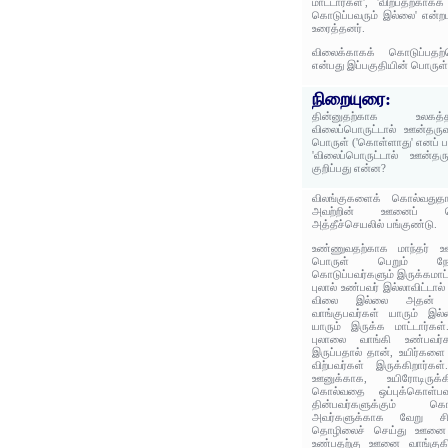
மாட்டார்கள்', 'விற்பதற்
கொடுப்பவரும் இல்லை' என்றப
உரைத்தனர்.
விலைக்காகக் கொடுப்பதற
என்பது இப்பகுதியின் பொருள்
நிறையுரை:
தின்னுதற்காக உலகத்தா
விலைப்பொருட்டால் ஊன்தருவ
பொருள் ('கொள்ளாது' எனப் 
'விலைப்பொருட்டால் ஊன்தர
குறிப்பது என்ன?
விலங்குகளைக் கொல்வதுதான
அவற்றின் ஊனைப் பெற
அத்தீச்செயலில் பங்குண்டு.
உண்ணுவதற்காக மாந்தர் ஊ
பொருள் பெறும் நோ
கொடுப்பவர்களும் இருக்கமாட்
புலால் உண்பவர் இல்லாவிட்டால
விலை இல்லை அதன் வண
வாங்குபவர்கள் யாரும் இல்
யாரும் இருக்க மாட்டார்கள்
புலாலை வாங்கி உண்பவர்க
இருப்பதால் தான், உயிர்கள
விற்பவர்கள் இருக்கிறார்
ஊனுக்காக, உயிரோடிருக்
கொல்வதை ஒப்புக்கொள்பவ
தின்பவர்களுக்கும் கொ
அவர்களுக்காக வேறு ச
தொழிலைச் செய்து ஊனை வி
உண்பதற்கு ஊனை வாங்குகி