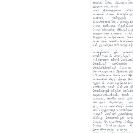
ஊனை விற்க விலங்குகளைக்
இருக்க மாட்டார்கள்.
ஊன் தின்பதற்காக உயிர்க
உண்பவர் விலை கொடுப்பதால
உலகோர்‌, தின்னுதல்
'கொள்ளாராயின்‌, அதாவது புல
அதை உண்பதை நிறுத்தினால்
அதை விலைக்கு விற்பவர்களும
ஊனுணவை யாவரும் விட்டொழி
அதற்காக உயிர்களைக் கொல
உண்டாகும். உலகமே கொல்லாம
என்பது வள்ளுவரின் உரத்த சி
உணவுக்காக ஓர் உயிரைக
உணர்ச்சியைக் கொடுக்கும்
அவ்விதமாக உள்ளம் கெடுவதில
கொல்பவர் யாரென்றே த
கொல்கின்றார்கள். அதனால் த
சொல்பவர்களாக அவர்கள் இரு
உயிர்க்கொலை செய்பவன் அதை
உண்பவரின் விருப்பத்தை நிற
ஆதாயம் அடைவதற்காகவே க
வணிகன். ஊன் தின்பவர் இல
கொல்வாரும் இருக்க மாட்டார்
இருக்கமாட்டார்கள்; ஊன்
காரணம்; எனவே ஊன் தின்ப
செய்தவர் ஆகின்றார். புல
தம்முடைய புலால் விருப்பம்
செய்யத்தூண்டுபவராகின்
அதைச் செய்யத் தூண்டுவத
தின்பது கொலைக்குக் கார
ஆகும். 'பொருளல்லது அவ்வூ
அளறு அண்ணாத்தல் செய
இவ்வதிகாரத்து முந்தைய 