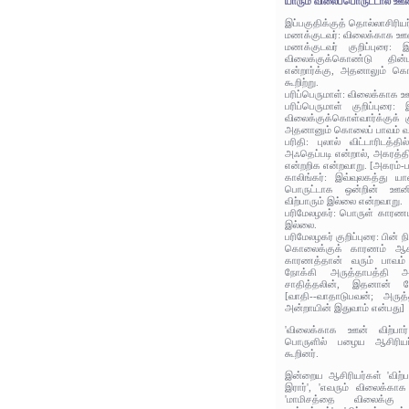
யாரும் விலைப்பொருட்டால் ஊன
இப்பகுதிக்குத் தொல்லாசிரிய
மணக்குடவர்: விலைக்காக ஊன் 
மணக்குடவர் குறிப்புரை:
விலைக்குக்கொண்டு தின்ப
என்றார்க்கு, அதனாலும் கொ
கூறிற்று.
பரிப்பெருமாள்: விலைக்காக ஊ
பரிப்பெருமாள் குறிப்புரை
விலைக்குக்கொள்வார்க்குக் 
அதனானும் கொலைப் பாவம் வரும
பரிதி: புலால் விட்டாரிடத்தி
அஃதெப்படி என்றால், அகரத்தி
என்றறிக என்றவாறு. [அகரம்-பா
காலிங்கர்: இவ்வுலகத்து ய
பொருட்டாக ஒன்றின் ஊன
விற்பாரும் இல்லை என்றவாறு.
பரிமேலழகர்: பொருள் காரணம
இல்லை.
பரிமேலழகர் குறிப்புரை: பின் 
கொலைக்குக் காரணம் ஆகாமை
காரணத்தான் வரும் பாவம
நோக்கி அருத்தாபத்தி 
சாதித்தலின், இதனான் மேல
[வாதி--வாதாடுபவன்; அருத
அன்றாயின் இதுவாம் என்பது]
'விலைக்காக ஊன் விற்பார
பொருளில் பழைய ஆசிரியர்
கூறினர்.
இன்றைய ஆசிரியர்கள் 'விற்பத
இரார்', 'எவரும் விலைக்காக
'மாமிசத்தை விலைக்கு வ