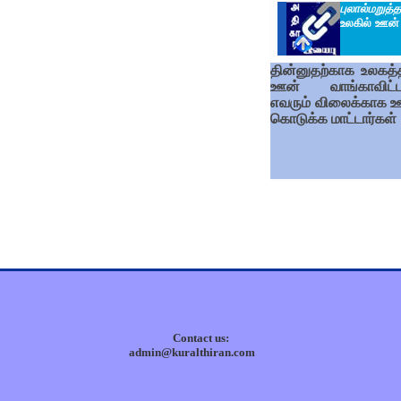
புலால்மறுத்த
உலகில் ஊன்
தின்னுதற்காக உலகத்த
ஊன் வாங்காவிட்ட
எவரும் விலைக்காக 
கொடுக்க மாட்டார்கள்
Contact us:
admin@kuralthiran.com