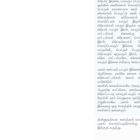
விற்பார் இல்லை, யாவரும் ப
ஒன்றின் ஊனினைக் கொண்டு வ
பொருள் காரணமாக ஊன் விற
விலையின் பொருட்டு ஊன் வி
விற்பதற்காக உயிர்களைக
கொடுப்பவர் யாரும் இரு
விற்பவர்கள் யாரும் இருக்க ம
விற்பார் யாரும் இரார், எவ
மாட்டார்கள், விலைக்கு 
மாட்டார்கள், விற்பனைப் ப
இரார், விற்பதற்காகக
கொடுப்பவரும் இல்லை, வி
யாருமிலர், பொருள் பெற
விற்பவரும் ஒருவரும் இரார
விற்க மாட்டார்களே, விலைக
எவரும் இல்லை என்றபடி உரைய
புலால் உண்பவர் யாரும் இல்ல
ஆளில்லை. எனவே ஊனை வி
விற்கமாட்டார்கள். உலகம
மாறிவிடும்.
ஊனின் சுவைக்காகவே அதை உ
அருளற்ற காட்சியை உணர்வதி
விற்கப்படாத காலமும் வரும். 
நோக்கி நாம் மெதுவாக நகர்
அதுபோலவே புலால் உண்ண
இவ்வுலகு ஒரு காலத்தில் மாற
எண்ணம் நனவாகும்.
தின்னுதற்காக உலகத்தார் வாங
புலால் கொடுப்பதற்கென்ற
இக்குறட்கருத்து.