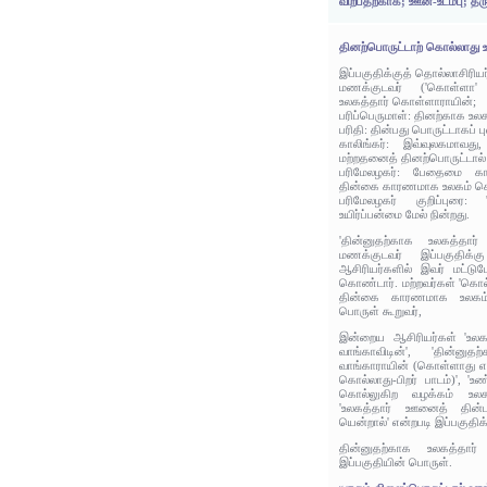
விற்பதற்காக; ஊன்-உடம்பு; தர
தினற்பொருட்டாற் கொல்லாது
இப்பகுதிக்குத் தொல்லாசிரிய
மணக்குடவர் ('கொள்ளா' 
உலகத்தார் கொள்ளாராயின்;
பரிப்பெருமாள்: தினற்காக உல
பரிதி: தின்பது பொருட்டாகப் பு
காலிங்கர்: இவ்வுலகமாவத
மற்றதனைத் தினற்பொருட்டால
பரிமேலழகர்: பேதைமை க
தின்கை காரணமாக உலகம் க
பரிமேலழகர் குறிப்புரை:
உயிர்ப்பன்மை மேல் நின்றது.
'தின்னுதற்காக உலகத்தார
மணக்குடவர் இப்பகுதிக்
ஆசிரியர்களில் இவர் மட்டு
கொண்டார். மற்றவர்கள் 'கொ
தின்கை காரணமாக உலகம்
பொருள் கூறுவர்,
இன்றைய ஆசிரியர்கள் 'உலகத்
வாங்காவிடின்', 'தின்னு
வாங்காராயின் (கொள்ளாது என
கொல்லாது-பிறர் பாடம்)', 'உ
கொல்லுகிற வழக்கம் உலகத
'உலகத்தார் ஊனைத் தின்ப
யென்றால்' என்றபடி இப்பகுதிக
தின்னுதற்காக உலகத்தார் 
இப்பகுதியின் பொருள்.