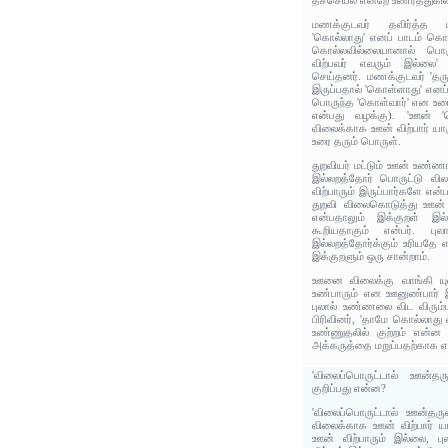
தீச்செயல் என்றே உணர்த்துகி
மணக்குடவர் தவிர்த்த ம
'கொல்லாது' எனப் பாடம் க
கொல்லவில்லையானால் 
விற்பவர் எவரும் இல்லை'
செய்தனர். மணக்குடவர் 'தரு
இருப்பதால் 'கொள்ளாது' எனப
பொருந்த 'கொள்வார்' என உரைத
என்பது வழக்கு). 'ஊன் '
விலைக்காக ஊன் விற்பார் யா
உரை தரும் பொருள்.
துறவியர் மட்டும் ஊன் உண்ண
இல்லறத்தோர் பொருட்டு வி
விற்பாரும் இருப்பார்களே என
துறவி விலைகொடுத்து ஊன் வா
என்பதாலும் இக்குறள் இல்
கூறியதாகும் என்பர். புல
இல்லறத்தோர்க்கும் உரியதே 
இக்குறளும் ஒரு சான்றாம்.
ஊனை விலைக்கு வாங்கி யுண்
உண்பாரும் என ஊனுண்பார் இ
புலால் உண்ணலை விட விரும்
பிரிவினர், 'தாமே கொல்லாத
உண்ணுதலில் குற்றம் என்ன 
அக்கருத்தை மறுப்பதற்காக எழு
'விலைப்பொருட்டால் ஊன்தர
குறிப்பது என்ன?
'விலைப்பொருட்டால் ஊன்தருவ
விலைக்காக ஊன் விற்பார் ய
ஊன் விற்பாரும் இல்லை, புலா