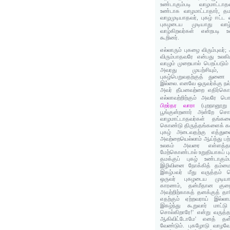
உண்டாகும்படி வாழமாட்டாத
உண்டாக வாழமாட்டாதார், தமக
வாழமுடியாதவர், புகழ் ஈட்ட வ
புகழடைய முடியாது வாழ்
வாழ்கிறவர்கள் என்றபடி உ
கூறினர்.
எல்லாரும் புகழை விரும்புவர்
விரும்பாதவரே என்பது உலகிய
வாழும் முறையால் பெறப்படும் 
அவரது முயற்சியும்,
புகழ்பெறுவதற்குத் துணை ந
இல்லை. எனவே ஒருவர்க்கு நல்
அவர் தீயனவற்றை எதிர்கொள
எல்லாவற்றிற்கும் அவரே பொ
பிறர்தர வாரா
(புறநானூறு
பூங்குன்றனார் அன்றே சொல்
வாழமாட்டாதவர்கள் தங்க
கொண்டு திருத்தங்களைக் கண
புகழ் அடைவதற்கு எத்த
அவற்றையெல்லாம் ஆய்ந்து பற
உலகம் அவரை எள்ளத்தான
மேற்கொண்டால் உறுதியாகப் புக
தமக்குப் புகழ் உண்டாகும
இழிவினை நோக்கித் தம்ம
இகழ்பவர் மீது வருத்தம்
ஒருவர் புகழடைய முடியா
காரணம், தன்மீதான குற
அவற்றிற்காகத் தனக்குத் தா
எதற்கும் ஏற்றவராய் இல்லா
இகழ்ந்து கூறுவார் மாட்ட
சொல்கிறாரே!' என்று வருத்தப
ஆகிவிட்டோமே' எனத் தன்
வேண்டும். புகழோடு வாழவ