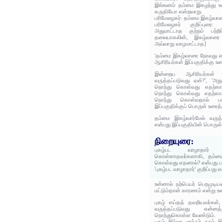
இங்ஙனம் தம்மை இகழந்து உ
கருதியோ என்றவாறு.
பரிமேலழகர்: தம்மை இகழ்வா
பரிமேலழகர் குறிப்புரை:
அதுமாட்டாத குற்றம் பற்ற
தலையாகலின், இகழ்வாரை எ
அவ்வாறு வாழமாட்டாத]
'தம்மை இகழ்வாரை நோவது என
ஆசிரியர்கள் இப்பகுதிக்கு உர
இன்றைய ஆசிரியர்கள் '
வருத்தப்படுவது ஏன்?', 'அத
நொந்து கொள்வது எதற்கா
நொந்து கொள்வது எதற்கா
நொந்து கொள்வதால் ப
இப்பகுதிக்குப் பொருள் உரைத்
தம்மை இகழ்வார்மேல் வரு
என்பது இப்பகுதியின் பொருள்
நிறையுரை:
புகழ்பட வாழாதார்
கொள்ளாதவர்களாகி, தம்மை 
கொள்வது எதனால்? என்பது ப
'புகழ்பட வாழாதார்' குறிப்பது
உன்னால் நற்பெயர் பெறமுடிய
மட்டும்தான் காரணம் என்று உ
புகழ் எய்தத் தவறியவர்கள்
வருத்தப்படுவது என்னத்
நொந்துகொள்ள வேண்டும்.
புகழ் இல்லா மாந்தர் தாம்