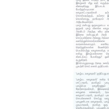
இகழ்வார் மீது ஏன் வருத
வினவுகிறது இப்பாடல். 
போற்றும்படியான நற
வாழமாட்டாதவர்கள் தம
கொள்வதற்குத், தம்மை இக
கொள்ளாது, தாமேதாம் அத
அறியவேண்டும்.
புகழ் என்பது ஒருவருடைய வ
ஒருவர் புகழ் விளங்க வாழம
அவரிடம் அதற்கு உரிய நல்
இல்லை என்பதுடன் அவர் ப
செய்யவில்லை அல்லது அவ்வா
வளர்த்துக்கொள்ளவில்லை
காரணங்களாகும். எனவ
நொந்துகொள்ள வேண்டும் 
பெயர்பெற்று வாழாமைக்கு ம
என்று இகழ்பவர்களை நொ
கிடைக்கப் போகிறது? ஒன்
கூறுகிறார்.
இப்பொழுதாவது அதை உணர்ந்த
முயற்சி செய் எனக் குறிப்பால்
'புகழ்பட வாழாதார்' குறிப்பது
'புகழ்பட வாழாதார்' என்ற 
மாட்டாதார், தமக்குப் புக
புகழ்பெற வாழவேணும
நோற்காதவர்கள், இவ்வுலகத்
வாழுகை கல்லாதார், (தமக
வாழமாட்டாதார்‌, தமக்குப் ப
செயல்களைச் செய்து வாழமா
புகழுண்டாக வாழாதவர், புகழ
முடியாதவர், தமக்கு ஒரு
தெரியாதவர்கள், புகழுண்டா