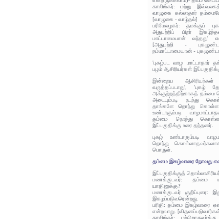
என்றிருக்கலாம்)- தவம் செய்ய
காலிங்கர்: மற்று இவ்வுலகத
வாழுகை கல்லாதார் தம்மைய
[வாழுகை - வாழ்தல்]
பரிமேலழகர்: தமக்குப் பு
அதுபற்றிப் பிறர் இகழ்ந்த
மாட்டாமையான் வந்தது' 
[அதுபற்றி - புகழுண
நம்மாட்டாமையான் - புகழுண்
'புகழ்பட வாழ மாட்டாதார் 
பழம் ஆசிரியர்கள் இப்பகுதிக்
இன்றைய ஆசிரியர்கள் '
வருத்தப்படாது', 'புகழ்
அக்குற்றத்திற்காகத் தம்மை 
அடையும்படி நடந்து கொள
தாங்களே நொந்து கொள்ள வ
உண்டாகும்படி வாழமாட்டாத
தம்மை நொந்து கொள்ளா
இப்பகுதிக்கு உரை தந்தனர்.
புகழ் உண்டாகும்படி வாழ
நொந்து கொள்ளாதவர்களாகி
பொருள்.
தம்மை இகழ்வாரை நோவது எ
இப்பகுதிக்குத் தொல்லாசிரிய
மணக்குடவர்: தம்மை ய
யாதினுக்கு?
மணக்குடவர் குறிப்புரை: இத
இகழப்படுவரென்றது.
பரிதி: தம்மை இகழ்வாரை ஏன
என்றவாறு. [விதனப்படுவார்கள்
காலிங்கர்: மற்றொருவர்க்