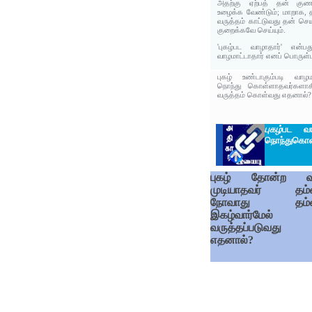
அதற்கு ஏற்பத் தன் குண
உழைக்க வேண்டும்; மாறாக, த
வருத்தம் காட்டுவது தன் செய
குறைக்கவே செய்யும்.
'புகழ்பட வாழாதார்' என்ப
வாழமாட்டாதார் எனப் பொருள்ப
புகழ் உண்டாகும்படி வாழ
நொந்து கொள்ளாதவர்களாகி
வருத்தம் கொள்வது எதனால்? எ
புகழ்
பட வா
நொந்துகொள்
புகழ் தோன்ற வ
முடியாதவர் தம
நோவாது தம்
இகழ்வார்மேல்
வருத்தப்படுவது
எதனால்?