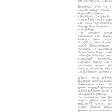
உண்டாகும் புகழொடு வாழ்வதனா
இல்லார்க்குப் பசிதீர ஈகை 
புகழுடன் வாழ்வது அல்லாது ம
வேறு ஊதியம் இல்லை.
வறியார்க்குச் சோறிடுத
அதிகாரத்தில் ஈகைக்கு வரைய
221). அப்படி ஈந்து அதனால் உ
அல்லாது வேறு பெருமையும்
கூறப்படுகிறது.
ஈகை ஒன்றுதான் ஒருவனுக்
என்பதில்லை. எந்த நற்செய்க
சேர்க்கும். இசைபட வாழ்
பொருளீட்டல், வீரம் போன்
ஆனால் 'இவையனைத்தும் பச
ஆதலானும், 'பசி, குடிப்பிறப்பழ
பிடித்த கல்விப் பெரும் பு
மாணெழில் சிதைக்கும்' எ
கூறுதலானும் உணவளிக
வாழ்தற்குச் சிறந்தது' என 
விளக்கவுரை தருவார் ச
அதாவது பொருளற்ற வறியார
புகழுக்குரியதாக முதன்மை பெ
உயிர்க்கு என்பது உயர்
இருதிணை யுயிர்க்கும் பொது
பிறவியல்லாமல் ஏனைய உயிர
இசைபட வாழ்தலும் இயலாதா
ஒழித்து உயர்திணை உயிரை உண
மக்களுயிரைக் குறித்தது.
சில உரையாளர்கள் 'ஈதல் இ
ஊதியம் இல்லை' எனக் கொண்
ஊதியமாகக் கொடை, புகழ
கூறினர். இவர்கள் உரைப்ப
இரண்டையும் சுட்டி ஈகை செய்தல