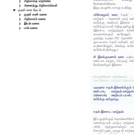
அதிகாரத் தெரிவில்
வேறொன்றில்லை.
அனைத்து அதிகாரங்கள்
இது புகழுண்டாமாறு கூறிற்று.
குறள்-உரை தேடல்
குறள் எண் வகை
பரிமேலழகர் உரை:
'ஈதல்' -
வாழ்தல் - அதனால் புகழ் உ
அதிகாரம் வகை
உயிர்க்கு ஊதியம் இல்லை -
இயல் வகை
உயிர்க்குப்பயன் பிறிது ஒன்ற
பால் வகை
(இசைபட வாழ்தற்குக் கல்
காரணங்களும் உளவேனும் 
முதற்று (புறநா.18) ஆகலின்
ஞாபகமாக 'ஈதல்' என்றார். உயி
கூறினாரேனும், விலங்கு உயிர
உயிர்மேல் நின்றது.)
சி இலக்குவனார் உரை:
வறிய
உண்டாக வாழ்க; அப்புகழ் அல்
வேறொன்றும் இல்லை.
பொருள்கோள் வரிஅமைப்பு:
ஈதல் இசைபட வாழ்தல் அதுவல்லத
பதவுரை: ஈதல்-இல்லார்க்குக்
உண்டாக; வாழ்தல்-வாழ்த
அல்லாமல்; ஊதியம்-பயன்;
உயிர்க்கு-உயிருக்கு.
ஈதல் இசைபட வாழ்தல்:
இப்பகுதிக்குத் தொல்லாசிரிய
மணக்குடவர்: புகழ்பட வாழ்த
பரிதி: ஆத்துமாவுக்குப் ப
கொடுப்பதும், புகழுடன் வாழ்வத