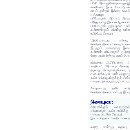
பரிதி: அல்லது வேறொன்றும் 
காலிங்கர்: இவை வேண்டுமல
லாபம் ஒன்றும் இல்லை உலகத்த
என்றவாறு.
பரிமேலழகர்: அப்புகழ் அல்லத
பிறிது ஒன்று இல்லை ஆகலான்
பரிமேலழகர் குறிப்புரை: உயி
கூறினாரேனும், விலங்கு உயிர
உயிர்மேல் நின்றது.
'அக்கொடையா னல்லது
வேறொன்றில்லை' என்றார் மணக
இயற்றும் மக்களுக்கு இ
கூறினார். பரிமேலழகர் அப்புக
வேறு பயன் இல்லை எனப் பொர
இன்றைய ஆசிரியர்கள் 'அது
ஊதியம்', 'அப்புகழ் அல்லது
தருவது வேறொன்றில்லை', 'த
அடையக்கூடிய பயன் வேறு எதுவ
தவிர மக்களுயிருக்குச் சிறந
என்றபடி இப்பகுதிக்குப் பொரு
அப்புகழைத் தவிர உயிர
வேறொன்றில்லை என்பது இப்பக
நிறையுரை:
வறியார்க்குக் கொடுத்த
அப்புகழைத் தவிர உயிர்க்
என்பது பாடலின் பொருள்.
இப்பாடலிலுள்ள 'ஊதியம்' என்
மனித உயிர்க்கு மதிப்பு