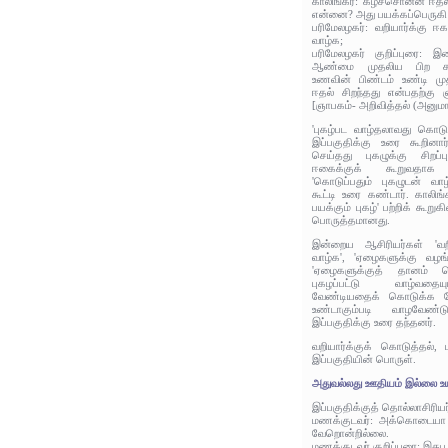
காலிங்கர்: கீழ்ச்சொன்ன ஈதல
என்னை? அது பயக்கப்பெருகி 
பரிமேலழகர்: வறியார்க்கு 
வாழ்க;
பரிமேலழகர் குறிப்புரை: இ
ஆண்மை முதலிய பிற கா
உணவின் பிண்டம் உண்டி முத
ஈதல் சிறந்தது என்பதற்கு 
[ஞாபகம்- அறிவித்தல் (அனும
'புகழ்பட வாழ்தலாவது கொடு
இப்பகுதிக்கு உரை கூறினார
செய்தது புகழுக்கு சிறப்
ஈகைக்குக் கூறுவதாக
'கொடுப்பதும் புகழுடன் வா
கூட்டி உரை கண்டார். காலிங்
பயக்கும் புகழ்' பற்றிக் கூற
பொருத்தமானது.
இன்றைய ஆசிரியர்கள் 'வற
வாழ்க', 'ஏழைகளுக்கு வழங்
'ஏழைகளுக்குத் தானம் க
புகழப்பட்டு வாழ்வதையு
வேண்டியதைக் கொடுக்க வே
உண்டாகும்படி வாழவேண்ட
இப்பகுதிக்கு உரை தந்தனர்.
வறியார்க்குக் கொடுத்தல்,
இப்பகுதியின் பொருள்.
அதுவல்லது ஊதியம் இல்லை உயி
இப்பகுதிக்குத் தொல்லாசிரிய
மணக்குடவர்: அக்கொடையா ன
வேறொன்றில்லை.
மணக்குடவர் குறிப்புரை: இது ப