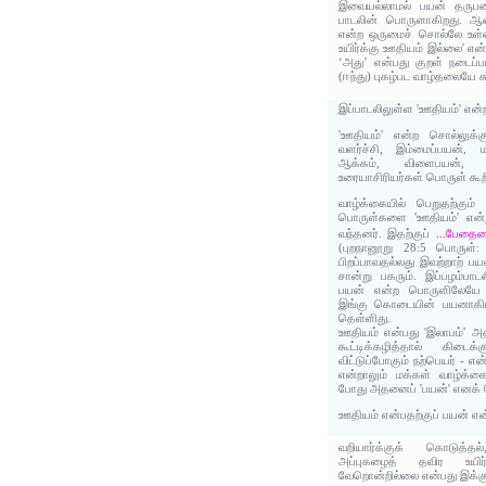
இவையல்லாமல் பயன் தருப
பாடலின் பொருளாகிறது. ஆனா
என்ற ஒருமைச் சொல்லே உள்ள
உயிர்க்கு ஊதியம் இல்லை' எ
‘அது’ என்பது குறள் நடைப்பட
(ஈந்து) புகழ்பட வாழ்தலையே சுட
இப்பாடலிலுள்ள 'ஊதியம்' என்
'ஊதியம்' என்ற சொல்லுக்க
வளர்ச்சி, இம்மைப்பயன், 
ஆக்கம், விளைபயன்
உரையாசிரியர்கள் பொருள் கூற
வாழ்க்கையில் பெறுதற்கும் 
பொருள்களை 'ஊதியம்' என்ற
...பேதைம
வந்தனர். இதற்குப்
(புறநானூறு 28:5 பொருள்
பிறப்பாவதல்லது இவற்றாற் பய
சான்று பகரும். இப்பழம்பா
பயன் என்ற பொருளிலேயே 
இங்கு கொடையின் பயனாகிய
தெள்ளிது.
ஊதியம் என்பது 'இலாபம்' அத
கூட்டிக்கழித்தால் கிடை
விட்டுப்போகும் நற்பெயர் - எ
என்றாலும் மக்கள் வாழ்க்கை
போது அதனைப் 'பயன்' எனக் க
ஊதியம் என்பதற்குப் பயன் என
வறியார்க்குக் கொடுத்த
அப்புகழைத் தவிர உயிர
வேறொன்றில்லை என்பது இக்குற