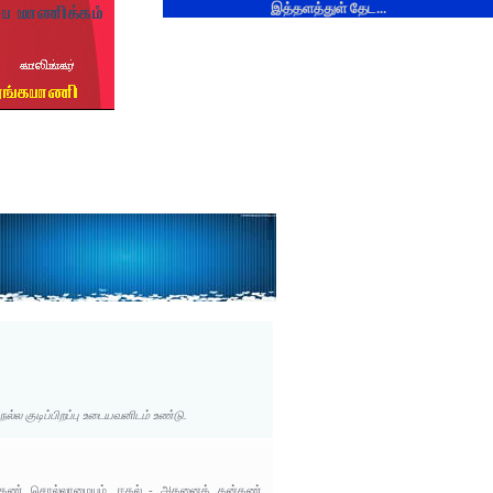
இத்தளத்துள் தேட...
்ல குடிப்பிறப்பு உடையவனிடம் உண்டு.
றர்கண் சொல்லாமையும், ஈதல் - அதனைத் தன்கண்