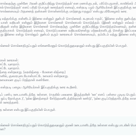
 சொல்வதற்கு முன்னே அவன் குறிப்பறிந்து கொடுத்தல்' என மணக்குடவர், பரிப்பெருமாள், காலிங்க
கொடுத்தல்' எனப் பரிதி பொருள் உரைத்தார் எனவும், என்றபடி பழம் ஆசிரியர்கள் இப்பகுதிக்கு உரை
ொல்லாமையும் அதனைத் தன்கண் சொன்னார்க்கு மாற்றாது ஈதலும்' என்பது பரிமேலழகர் உரை.
 வந்தார்க்கு என்னிடம் இல்லை என்னும் துன்பச் சொல்லைக் கூறாமல் ஈதல்', 'இல்லை என்ற துன்பந
்கு யான் வறியன் என்னும் இழிவான சொல்லைச் சொல்லாமல் கொடுத்தல். (இலன் என்னும் எவ்வம
் வறிஞன் என்ற இழிவான சொல்லைச் சொல்வதற்கு முன்னே குறிப்பறிந்து கொடுத்தவெனவும், தன்
குதியாகக் கொடுத்தல் எனவும், கொடுப்பவனை வறியவனென்று மற்றவர்களிடஞ் சென்று இரப்பவ
சென்று இல்லை என்று சொல்லும் துன்பம் தரும் உரையைச் சொல்லாமையும், தம்மிடம் வந்து இல்லை எ
ல்லைச் சொல்லாதிருப்பதும் எங்ஙனமேனும் கொடுத்துதவுவதும் என்பது இப்பகுதியின் பொருள்.
:
ர்கள் உரைகள்:
ாட்டே யுளதாம்.
மாட்டே யுளதாம்.
வரவித்தை என்றவாறு. [வரவித்தை - மேலான வித்தை]
 எனில், குலமரபுடையோன்மாட்டே உளவாம் என்றவாறு.
 உளவாவன குடிப் பிறந்தான் கண்ணே.
 என்றபடி பழைய ஆசிரியர்கள் இப்பகுதிக்கு உரை கூறினர்.
டிப் பண்பு உடையானிடத்தே உள்ளன. (ஈதலில் பலவகை இருத்தலின் 'உள' எனப் பன்மை முடிவு பெறும
பு நோக்குக.)', 'நல்ல இனத்தைச் சேர்ந்தவனிடத்தில்தான் உண்டு', 'நல்ல குடிப்பிறந்தாரிடத்தே காணப்ப
ள் உரைத்தனர்.
தே உள்ளன என்பது இப்பகுதியின் பொருள்.
ொல்லைச் சொல்லாதிருப்பதும் கொடுத்துதவுவதும் குலன் உடையானிடத்தே உள்ளன என்பது பாடலின் பொ
ன்ன?