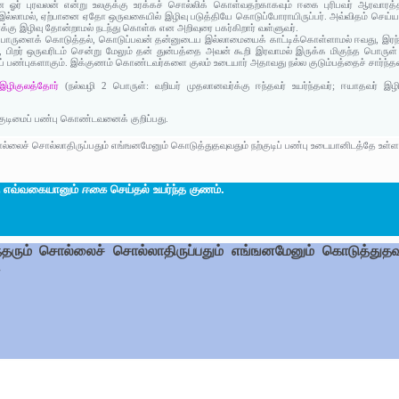
னை ஓர் புரவலன் என்று உலகுக்கு உரக்கச் சொல்லிக் கொள்வதற்காகவும் ஈகை புரிபவர் ஆரவ
 இல்லாமல், ஏற்பானை ஏதோ ஒருவகையில் இழிவு படுத்தியே கொடுப்போராயிருப்பர். அவ்விதம் செய
வர்க்கு இழிவு தோன்றாமல் நடந்து கொள்க என அறிவுரை பகர்கிறார் வள்ளுவர்.
து பொருளைக் கொடுத்தல், கொடுப்பவன் தன்னுடைய இல்லாமையைக் காட்டிக்கொள்ளாமல் ஈவது, இரந்த
து, பிறர் ஒருவரிடம் சென்று மேலும் தன் துன்பத்தை அவன் கூறி இரவாமல் இருக்க மிகுந்த ப
ப் பண்புகளாகும். இக்குணம் கொண்டவர்களை குலம் உடையார் அதாவது நல்ல குடும்பத்தைச் சார்ந்தவர
 இழிகுலத்தோர்
(நல்வழி 2 பொருள்: வறியர் முதலானவர்க்கு ஈந்தவர் உயர்ந்தவர்; ஈயாதவர் 
்குடிமைப் பண்பு கொண்டவனைக் குறிப்பது.
ல்லைச் சொல்லாதிருப்பதும் எங்ஙனமேனும் கொடுத்துதவுவதும் நற்குடிப் பண்பு உடையானிடத்தே உள்ள
ு எவ்வகையானும்
ஈகை
செய்தல் உயர்ந்த குணம்.
தரும் சொல்லைச் சொல்லாதிருப்பதும் எங்ஙனமேனும் கொடுத்துதவுவத
.