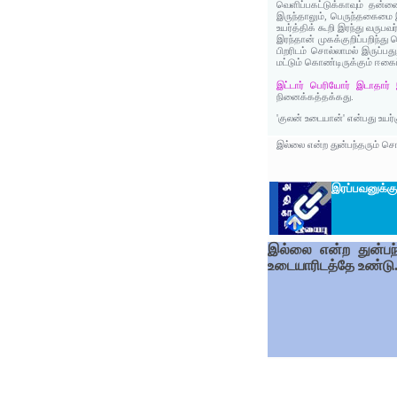
வெளிப்பகட்டுக்காவும் தன்
இருந்தாலும், பெருந்தகைமை
உயர்த்திக் கூறி இரந்து வருப
இரந்தான் முகக்குறிப்பறிந்
பிறரிடம் சொல்லாமல் இருப்ப
மட்டும் கொண்டிருக்கும் ஈகை
இட்டார் பெரியோர் இடாதார்
நினைக்கத்தக்கது.
'குலன் உடையான்' என்பது உயர
இல்லை என்ற துன்பந்தரும் சொ
இரப்பவனுக்க
இல்லை என்ற துன்பந்
உடையாரிடத்தே உண்டு