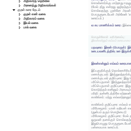
அதிகாரத் தெரிவில்
சொன்னார்க்கு மாற்றாது ஈத
அனைத்து அதிகாரங்கள்
(மேல் தீது என்றது ஒழிதற்க
குறள்-உரை தேடல்
சொல்வதற்கு முன்னே அவன் 
குறள் எண் வகை
பொருளுடையேன் அல்லேன் 'எனக
உரைப்பர்.)
அதிகாரம் வகை
இயல் வகை
வ சுப மாணிக்கம் உரை:
இல்லை
பால் வகை
பொருள்கோள் வரிஅமைப்பு:
இலன்என்னும் எவ்வம் உரையாமை
பதவுரை: இலன்-(பொருள்) இல்
உடையவனிடத்தில்; உள-இருக்
இலன்என்னும் எவ்வம் உரையா
இப்பகுதிக்குத் தொல்லாசிரிய
மணக்குடவர்: இரந்துவந்தார்க
மணக்குடவர் குறிப்புரை: இது
பரிப்பெருமாள்: இரந்துவந்தா
பரிப்பெருமாள் குறிப்புரை:
கொடுத்தல் எனினும் அமையும்
பரிதி: தன்னிடத்திலே ஏற்றவன்
காலிங்கர்: மற்று எவ்வாற்றா
.
காலிங்கர் குறிப்புரை: எவ்வம் 
பரிமேலழகர்: யான் வறியன் 
(துன்பம் தரும் மொழியை)]
பரிமேலழகர் குறிப்புரை: மேல
ஒருவன் தனக்குச் சொல்வதற்
இதுபொழுது பொருளுடையேன் அல
பன்மையாக உரைப்பர்.