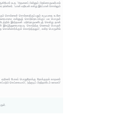
ர் ஆகியோர் கூற, 'அதனைப் பின்னும் பிறனொருவன்பால்
 நல்கினர். 'யான் வறியன் என்று இரப்பான் சொல்லும்
்தரும் சொல்லைச் சொல்லாதிருப்பதும் கூடியதை உடனே
் உரையாமை என்னுஞ் சொற்றொடர்க்குப் பல பொருள்
னிடத்தில் இரந்தவன் மற்றொருவனிடஞ் சென்று தான்
ன் இகழ்ந்துரையாதபடி கொடுத்த லெனவும் பொருள்
ன்று சொன்னார்க்குக் கொடுத்தலும்', என்ற பொருளில்
். ஏதிலார் போலப் பொதுநோக்கு நோக்குதல் காதலார்
டும் செய்கையாம்', 'நற்குடிப் பிறந்தாரிடம் உளவாம்'
ருள்.