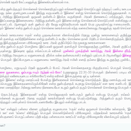
 சொல்லி உதவி கேட்பவனுக்கு இல்லையென்னாமல் ஈக.
்ற துன்பந்தரும் சொல்லைச் சொல்லாதிருப்பதும் எங்ஙனமேனும் கொடுப்பதும் நற்குடிப் பண்பு உடைய
ுவது. நல்ல குணமுடையவன் இரந்து வருபவனிடம் 'இல்லை' என்று சொல்லாமல் கொடுத்துதவுவான். ஈ
றிந்து இல்லாதவன் ஒருவன் தன்னிடம் இரக்க வருகிறான். அவன் நிலையைப் பார்த்ததும், அவன்
இரப்பவனது இல்லாமையை அறிந்து தன்னிடமும் இல்லை என்று சொல்லாமல் கொடுப்பான் என்கிறது ப
கமாட்டார். ஆனாலும் தன் துன்பம் தீர வேறு வழிதெரியாமல் உதவி பெற முடிவுசெய்து ஈகையாளரிடம்
ும் 'இல்லை' என்ற துன்பம் தரும் சொல்லை உரைக்காமல் எந்த வகையிலாவது அவனுக்கு உதவி செய்வார
 எவ்வம் உரையாமை ஈதல்' என்ற முதலடிக்கான விளக்கத்தில் பிறரது மூன்று உரைகளையும் குற
தனக்கு வயிற்றிற்கில்லை என்று தன்னிடம் கூறிய சொல்லை தான் பிறரிடம் சொல்லாதிருத்தல், இரந்
து இக்குறளுக்கான பரிமேலழகர் உரை. அவர் குறிப்பிடும் பிற மூவரது உரைகளாவன:
என்ற துன்பம் தரும் மொழியை இரப்பவன் ஒருவன் தனக்குச் சொல்லுவதற்கு முன்னே, அவன் குறிப்பறி
முன்னம் முகத்தின் உணர்ந்து, அவர் இன்மை தீர
ியுள்ளது. இவ்வுரை ஒத்த சங்கப்பாடல் வரிகள்
இல்லத
் அறிந்து அவருடைய வறுமையைத் தீர்க்க வல்ல தன்மையான்) என்னும் புறப்பாடல் அடிகளிலும்
88 பொருள்: இரப்போருடைய வறுமையை உணர்ந்து அவர் ஈமின் எனத் தம்மை இரந்து கூறுதற்கு முன்பே
் மொழியை, மறுபடியும் பிறன் ஒருவனிடம் போய் அவன் சொல்லாதவாறு மிகுதியாகப் பொருள் கொடுத்
் இசை நுவலாமை, ஓம்பாது ஈயும் ஆற்றல் எம் கோ!
(புறநானூறு 22:31-33 பொருள்: நின்னைப் பாடிய வ
க்கும் வலியையுடைய எங்கோவே!) என்ற வரிகள் இக்கருத்தை ஒட்டி யுள்ளன.
்றும் இல்லை' என்று மறைப்பவர் போன்று இளிவரவைச் சொல்லாது கொடுத்தல். இது மணக்குடவர் உர
்பொழுது இல்லாதவனாயிருக்கிறேன் என்ற துன்பத்தைக் கூறாது கொடுத்தல்' என உரை கண்டார். 
ருளை மறைத்தோ அல்லது உண்மை நிலையையோ கூறும் துன்பம் தரும் சொல்லைச் சொல்லாது பொருள் ஈ
ற தொடர்க்குத் 'இல்லாதவன்' என்று சொல்லுவதால் உண்டாகும் துன்பம் என்பது பொருள். எவ்
ொல்லைக் கூறுபவன் அதை வருந்தி உரைக்கிறான் என்பது பெறப்படுகிறது. அத்துன்பம் தரும் மொழ
டுத்தலும் பண்புள்ளம் கொண்டவனாலேயே இயலும் என்கிறது பாடல்.
'உள' என்னும் பன்மை வினை முற்றுக்கு எழுவாயாக 'ஈதல்' என்ற ஒருமைச் சொல்லே உள்ளதால், '
 உள' என 'உம்மை' விரித்துப் பொருள் கொண்டுள்ளார் பரிமேலழகர். மற்றவர்கள் உரைகளில் '
ன்பதனைப் பொருட்பன்மை பற்றி வந்த பன்மையாக உரைப்பர்' என்று பரிமேலழகரே விளக்கமும் தந்தார்.
ன்ன?