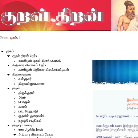
செல்க:
முகப்பு
|
முகப்பு
குறள் திறன் தேர்வு
கணிஞன் குறள் திறன் பட்டியல்
அதிகார விளக்கம் தேர்வு
கணிஞன் அதிகார விளக்கப்பட்டியல்
திருவள்ளுவர்
வள்ளுவர்
திருவள்ளுவமாலை
குறள்
திருக்குறள்
அறம்
இலன்என
பொருள்
குலன்
காமம்
(அதிகா
பாட வேறுபாடு
குறளில் குறைகள்?
பொழிப்பு (மு வரதராசன்):
`யா
நறுஞ்செய்திகள்
குறளும் உரையும்
மணக்குடவர் உரை:
இரந்துவந்
இது கொடுக்குங்கால் மறாது
உரை ஆசிரியர்கள்
அதிகார விளக்கம் தேடல்
பரிமேலழகர் உரை:
'இலன் எ