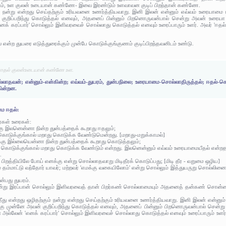
லும், உள குலன் உடையான் கண்ணே- இவை இரண்டும் உளவாவன குடிப் பிறந்தான் கண்ணே.
ும் நன்று என்றது செய்தற்கும் உரியவனை உணர்த்தியவாறு. இனி இலன் என்னும் எவ்வம் உரையாம
குறிப்பறிந்து கொடுத்தல் எனவும், அதனைப் பின்னும் பிறனொருவன்பால் சென்று அவன் உரைய
் கரப்பார்' சொல்லும் இளிவரவைச் சொல்லாது கொடுத்தல் எனவும் உரைப்பாரும் உளர். அவர் 'ஈத
 என்ற துயரை எடுத்துரைக்கும் முன்பே கொடுக்குங்குணம் குடிப்பிறந்தவனிடம் உண்டு.
 ஈதல் குலன்உடையான் கண்ணே உள.
லாதவன்; என்னும்-என்கின்ற; எவ்வம்-துயரம், துன்பநிலை; உரையாமை-சொல்லாதிருத்தல்; ஈதல்-க
கின்றன.
மை ஈதல்:
ர்கள் உரைகள்:
்கு இலனென்னா நின்ற துன்பத்தைக் கூறாது ஈதலும்;
 கொடுக்குங்கால் மறாது கொடுக்க வேண்டுமென்றது. [மறாது-மறுக்காமல்]
ர்க்கு இல்லையென்னா நின்ற துன்பத்தைக் கூறாது கொடுத்தலும்;
 இது கொடுக்குங்கால் மறாது கொடுக்க வேண்டும் என்றது. இலனென்னும் எவ்வம் உரையாமையீதல் என்
.
 பிறத்தியிலே போய் எனக்கு என்று சொல்லாதவாறு மிடிதீரக் கொடுப்பது; [மிடி தீர - வறுமை ஒழிய]
னும் தம்மாட்டு வந்தோர் யாவர்; மற்றவர் 'எமக்கு வகையிலோம்' என்று சொல்லும் இத்துயருறு சொல்லி
என்பது துயரம்.
என்று இரப்பான் சொல்லும் இளிவரவைத் தான் பிறர்கண் சொல்லாமையும் அதனைத் தன்கண் சொன்னா
் தீது என்றது ஒழிதற்கும் நன்று என்றது செய்தற்கும் உரியவனை உணர்த்தியவாறு. இனி இலன் என்ன
கு முன்னே அவன் குறிப்பறிந்து கொடுத்தல் எனவும், அதனைப் பின்னும் பிறனொருவன்பால் சென்
்லேன் 'எனக் கரப்பார்' சொல்லும் இளிவரவைச் சொல்லாது கொடுத்தல் எனவும் உரைப்பாரும் உளர்.