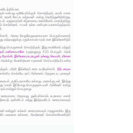
வனிடத்தில் உள.
தல் என்பது வறியோர்க்குக் கொடுத்தல். தான் ஈகை
 உதவி கேட்க வந்தவன் என்று தெரிந்துவிடுகிறது.
ாடல். வறுமையின் கீழ்மையை உணர்வோர் மானத்திற்கு
 செல்கிறார். ஈபவர் நல்ல பண்புடையவராயிருந்தால்,
்.
ித்துள்ளார். அவை வேறுவேறுவகையான பொருள்களைத்
து வந்தவனுக்கு மறுக்காமல் ஈதல் என இவ்விரண்டும்
ந்து பொருளைக் கொடுத்தல். இது காலிங்கர் மற்றும்
்த்தல் வன்மையானே
(புறநானூறு 3:25 பொருள்: அவர்
ு நோக்கி, இளிவரவு கூறாமுன் நல்லது வெஃகி, வினை
, அவர்க்கு வேண்டுவன ஈதலைச் செய்யாநிற்பர்) என்ற
நிற் பாடிய
தல். பரிதி இவ்விதம் உரை கூறியுள்ளார்.
ிளங்கிய செவ்விய நாப் பின்னைப் பிறருடைய புகழைச்
ையைக் குறிப்பதாகவே உள்ளது. மணக்குடவர் 'இரந்து
இது 'யான் இப்போது பொருளுடையன் அல்லேன்' என்று
தல் என்னும் பொருளது.
வம் உரையாமை அதாவது துன்பச்சொல் கூறாமை எனச்
ியைத் தன்னிடம் வந்து இரந்தவரிடம் உரையாமையும்
இலன் என்னும் எவ்வம் உரையாமையும் ஈதலுமாகிய இரு
ஈதலில் பலவகை உள்ளன; அவற்றைக் கொள்ளவேண்டும்