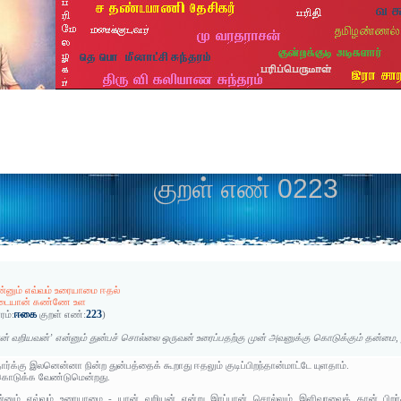
குறள் எண் 0223
்னும் எவ்வம் உரையாமை ஈதல்
உடையான் கண்ணே உள
ஈகை
223
ரம்:
குறள் எண்:
)
ன் வறியவன்’ என்னும் துன்பச் சொல்லை ஒருவன் உரைப்பதற்கு முன் அவனுக்கு கொடுக்கும் தன்மை, நல
தார்க்கு இலனென்னா நின்ற துன்பத்தைக் கூறாது ஈதலும் குடிப்பிறந்தான்மாட்டே யுளதாம்.
 கொடுக்க வேண்டுமென்றது.
ன்னும் எவ்வம் உரையாமை - யான் வறியன் என்று இரப்பான் சொல்லும் இளிவரவைத் தான் பி