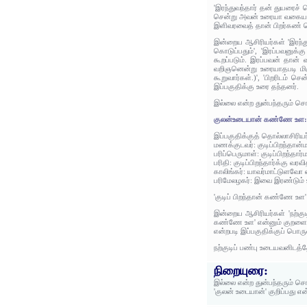
'இரந்துவந்தார் தன் துயரைச்
சென்று அவன் உரையா வகையால் 
இளிவரவைத் தான் பிறர்கண் ச
இன்றைய ஆசிரியர்கள் 'இரந்து
கொடுப்பதும்', 'இரப்பவனுக
கூறப்படும். இரப்பவன் தான
வறிஞனென்று உரையாதபடி மி
கூறுவார்கள்.)', 'பிறரிடம் 
இப்பகுதிக்கு உரை தந்தனர்.
இல்லை என்ற துன்பந்தரும் சொ
குலன்உடையான் கண்ணே உள
இப்பகுதிக்குத் தொல்லாசிரிய
மணக்குடவர்: குடிப்பிறந்தான்ம
பரிப்பெருமாள்: குடிப்பிறந்தார்
பரிதி: குடிப்பிறந்தார்க்கு 
காலிங்கர்: யாவர்மாட்டுளவோ
பரிமேலழகர்: இவை இரண்டும்
'குடிப் பிறந்தான் கண்ணே உள'
இன்றைய ஆசிரியர்கள் 'நற்கு
கண்ணே உள' என்னும் குறளை ஒப்
என்றபடி இப்பகுதிக்குப் பொரு
நற்குடிப் பண்பு உடையவனிடத்
நிறையுரை:
இல்லை என்ற துன்பந்தரும் ச
'குலன் உடையான்' குறிப்பது எ