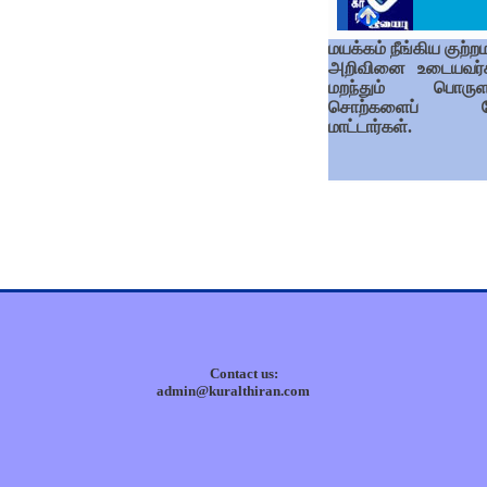
மயக்கம் நீங்கிய குற்ற
அறிவினை உடையவர்
மறந்தும் பொருள
சொற்களைப் ப
மாட்டார்கள்.
Contact us:
admin@kuralthiran.com