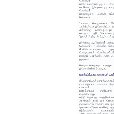
சொல்லார்;
பரிதி: விளையாட்டிலும் பயனி
காலிங்கர்: இகழ்ச்சியுற்ற வ
சொல்லார்;
பரிமேலழகர்: பயனின் நீங
சொல்லார்;
'பயனில சொற்களைச் சொல
ஆசிரியர்கள் இப்பகுதிக்கு உ
என்றதற்கு மணக்குடவரும் ப
என்றும் பரிதி 'விளையாட்டி
'இகழ்ச்சியுற்ற விடத்தும்' என்
இன்றைய ஆசிரியர்கள் 'மறந்
சொல்லார்', 'மறந்தாற்போல்
பேசிவிடமாட்டார்கள்', 'ம
சொற்களைச் சொல்லமாட்டா
மறந்தும் சொல்லார்', என்ற ப
தந்தனர்.
பொருளல்லவற்றை மறந்தும்
இப்பகுதியின் பொருள்.
மருள்தீரந்த மாசறு காட்சி யவர
இப்பகுதிக்குத் தொல்லாசிரிய
மணக்குடவர்: மயக்கந் தீர்
யுடையார்.
மணக்குடவர் குறிப்புர
கூறாரென்றது.
பரிதி: தெளிந்த மனத்தினர் எ
காலிங்கர்: தாம் ஒரு பொர
நிலைமையிற் காண்கின்ற குற
[நிலைமையிற் காண்கின்ற -தக
பரிமேலழகர்: மயக்கத
அறிவினையுடையார். [தூய அறிவ