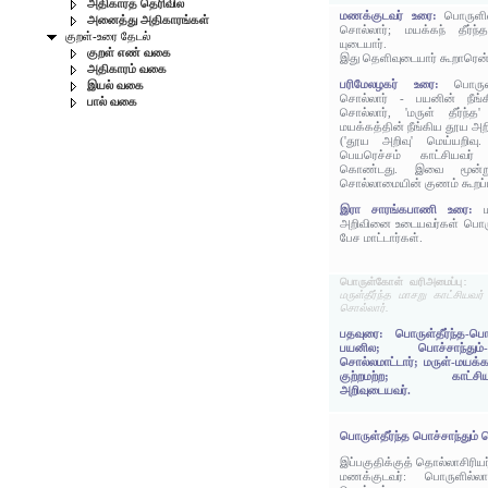
அதிகாரத் தெரிவில்
மணக்குடவர் உரை:
பொருளி
அனைத்து அதிகாரங்கள்
சொல்லார்; மயக்கந் தீர்ந
குறள்-உரை தேடல்
யுடையார்.
குறள் எண் வகை
இது தெளிவுடையார் கூறாரென்
அதிகாரம் வகை
பரிமேலழகர் உரை:
பொருள
இயல் வகை
சொல்லார் - பயனின் நீங்
பால் வகை
சொல்லார், 'மருள் தீர்ந்த
மயக்கத்தின் நீங்கிய தூய அ
('தூய அறிவு' மெய்யறிவு. 
பெயரெச்சம் காட்சியவர் எ
கொண்டது. இவை மூன்று
சொல்லாமையின் குணம் கூறப்ப
இரா சாரங்கபாணி உரை:
அறிவினை உடையவர்கள் பொரு
பேச மாட்டார்கள்.
பொருள்கோள் வரிஅமைப்பு:
மருள்தீர்ந்த மாசறு காட்சியவர்
சொல்லார்.
பதவுரை: பொருள்தீர்ந்த-ப
பயனில; பொச்சாந்தும்-
சொல்லமாட்டார்; மருள்-மயக்கம
குற்றமற்ற; காட்சியவர
அறிவுடையவர்.
பொருள்தீர்ந்த பொச்சாந்தும் 
இப்பகுதிக்குத் தொல்லாசிரிய
மணக்குடவர்: பொருளில்