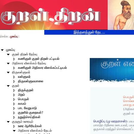
இத்தளத்துள் தேட...
செல்க:
முகப்பு
|
முகப்பு
குறள் திறன் தேர்வு
கணிஞன் குறள் திறன் பட்டியல்
குறள் எ
அதிகார விளக்கம் தேர்வு
கணிஞன் அதிகார விளக்கப்பட்டியல்
திருவள்ளுவர்
வள்ளுவர்
திருவள்ளுவமாலை
குறள்
திருக்குறள்
அறம்
பொருள்த
பொருள்
சொல்லார
காமம்
மாசறு க
பாட வேறுபாடு
(அதிகா
குறளில் குறைகள்?
குறள் 
நறுஞ்செய்திகள்
பொழிப்பு (மு வரதராசன்):
மயக
குறளும் உரையும்
மாசற்ற அறிவை உடையவர், பய
உரை ஆசிரியர்கள்
ஒருகால் மறந்தும் சொல்லமாட்டா
அதிகார விளக்கம் தேடல்