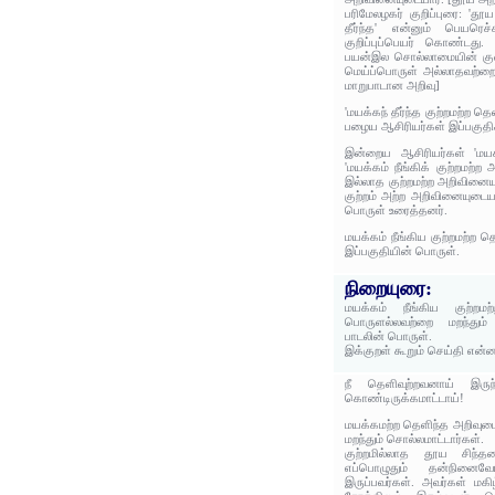
பரிமேலழகர் குறிப்புரை: 'தூய
தீர்ந்த' என்னும் பெயரெச்
குறிப்புப்பெயர் கொண்டது.
பயன்இல சொல்லாமையின் குணம
மெய்ப்பொருள் அல்லாதவற்றை 
மாறுபாடான அறிவு]
'மயக்கந் தீர்ந்த குற்றமற்ற 
பழைய ஆசிரியர்கள் இப்பகுதிக
இன்றைய ஆசிரியர்கள் 'மயக்
'மயக்கம் நீங்கிக் குற்றமற்ற
இல்லாத குற்றமற்ற அறிவினையு
குற்றம் அற்ற அறிவினையுடையார
பொருள் உரைத்தனர்.
மயக்கம் நீங்கிய குற்றமற்ற
இப்பகுதியின் பொருள்.
நிறையுரை:
மயக்கம் நீங்கிய குற்றம
பொருளல்லவற்றை மறந்தும்
பாடலின் பொருள்.
இக்குறள் கூறும் செய்தி என்
நீ தெளிவுற்றவனாய் இருந
கொண்டிருக்கமாட்டாய்!
மயக்கமற்ற தெளிந்த அறிவுட
மறந்தும் சொல்லமாட்டார்கள்.
குற்றமில்லாத தூய சிந்த
எப்பொழுதும் தன்நினைவோ
இருப்பவர்கள். அவர்கள் மகி