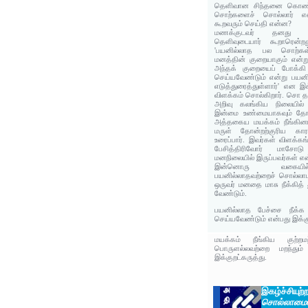
தெளிவான சிந்தனை கொண்டவ
சொற்களைச் சொல்லார் என
கூறவரும் செய்தி என்ன?
மணக்குடவர் தனது வி
தெளிவுடையார் கூறாரென்றது
'பயனில்லாத பல சொற்க
மனத்தின் குறையாகும் என்று
அந்தக் குறையைப் போக்கி
செய்யவேண்டும் என்று பய
எடுத்துரைத்துள்ளார்' என இ
விளக்கம் சொல்கிறார். சொ 
அறிவு கலங்கிய நிலையில
இன்மை உண்மையாகவும் தோன்
அத்தகைய மயக்கம் நீங்கின
மருள் தோன்றற்குரிய காரண
உரைப்பார். இவர்கள் விளக்கங
பேசித்திரிவோர் மாசோட
மனநிலையில் இருப்பவர்கள் என
இன்னொரு வகையில
பயனில்லாதவற்றைச் சொல்லாம
ஒருவர் மனதை மாசு நீக்கித
வேண்டும்.
பயனில்லாத பேச்சை நீக்க
செய்யவேண்டும் என்பது இக்கு
மயக்கம் நீங்கிய குற்றம
பொருளல்லவற்றை மறந்தும்
இக்குறட்கருத்து.
இகழ்ச்சிய
சொல்லாமை