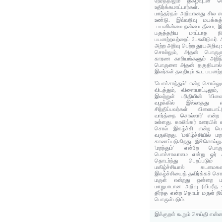
நேரத்திலும் இகழ்வுடன்
உதிர்க்கமாட்டார்கள்.
மாந்தர்தம் அறிவானது சில ச
உண்டு. இவ்வறிவு மயக்க
-பயனின்மை நன்மை-தீமை, இ
பகுத்தறிய மாட்டாத நில
பயனற்றவற்றைப் பேசுவிடுவர். ஆ
அற்ற அறிவு பெற்ற தூயஅறிவு
சொல்லும், அதன் பொருளு
காரண காரியங்களும் அறிந்
பொருளை அதன் தகுதியால் 
இவர்கள் தவறியும் கூட பயனற்ற
'பொச்சாந்தும்' என்ற சொல்லுக்
விடத்தும், விளையாட்டிலும
இவற்றுள் பரிதியின் 'விள
வழக்கில் இல்லாதது என
சிந்திப்பவர்கள் விளையாட
வார்த்தை சொல்லார்' என்ற
உள்ளது. காலிங்கர் உரையில்
சொல் இகழ்ச்சி என்ற பொர
வருகிறது. 'மகிழ்ச்சியில் 
காணப்படுகிறது. இச்சொல்லு
'மறந்தும்' என்றே பொரு
பொச்சாவாமை என்று ஓர் 
தொடர்ந்து பெறப்படும் 
மகிழ்ச்சியால் கடமைக
இகழ்ச்சியைத் தவிர்க்கச் சொ
மருள் என்றது ஒன்றை மற
மாறுபாடான அறிவு (விபரீத உ
தீர்ந்த என்ற தொடர் மருள் ந
பொருள்படும்.
இக்குறள் கூறும் செய்தி என்