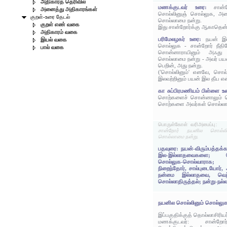
அதிகாரத் தெரிவில்
மணக்குடவர் உரை:
சான்
அனைத்து அதிகாரங்கள்
சொல்லினுஞ் சொல்லுக, அமை
குறள்-உரை தேடல்
சொல்லாமை நன்று.
குறள் எண் வகை
இது சான்றோர்க்கு ஆகாதென்
அதிகாரம் வகை
பரிமேலழகர் உரை:
நயன் இ
இயல் வகை
சொல்லுக - சான்றோர் நீத
பால் வகை
சொன்னாராயினும் அஃத
சொல்லாமை நன்று - அவர் ப
பெறின், அது நன்று.
('சொல்லினும்' எனவே, சொல்
இலவற்றினும் பயன் இல தீய என
கா சுப்பிரமணியம் பிள்ளை 
சொற்களைச் சொன்னாலும் ச
சொற்களை அவர்கள் சொல்லாதி
பொருள்கோள் வரிஅமைப்பு:
சான்றோர் நயனில சொல்லி
சொல்லாமை நன்று.
பதவுரை: நயன்-விரும்பத்தக
இல-இல்லாதவைகளை; சொல்
சொல்லுக-சொல்வாராக;
நிறைந்தோர், சால்புடையோர்,
நன்மை இல்லாதவை, வெற்
சொல்லாதிருத்தல்; நன்று-நல்ல
நயனில சொல்லினும் சொல்லுக
இப்பகுதிக்குத் தொல்லாசிரிய
மணக்குடவர்: சான்றோர