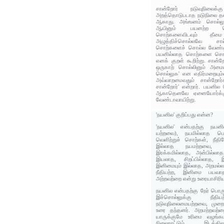
சான்றோர் நடுவுநிலை
அறத்தொடுபடாத நடுநிலை த
ஆகாது. அங்ஙனம் சொல்லுத
ஆயினும் பயனற்ற சொ
சொற்களைவிடவும் தீ
அழுத்திச்சொல்லவே சால
சொற்களைச் சொல்ல வேண்டின
பயனில்லாத சொற்களை சொல்ல
எனக் குறள் கூறிற்று. சான்றோ
ஒருகாற்‌ சொல்லினும்‌ அமையு
சொல்லுக' என எதிர்மறையும்ம
அவ்வாறமைவதும்‌ சான்றோர்
சான்றோர்‌' என்‌றார்‌. பயனில
ஆகாதெனவே ஏனையோர்க்கு
வேண்டாவாயிற்று.
'நயனில' குறிப்பது என்ன?
'நயனில' என்பதற்கு நயனி
யற்றவை), நயமில்லாத பொ
வெளிற்றுச் சொற்கள், நீ
இல்லாத நயமற்றவை, 
இரக்கமில்லாத, அன்பில்லாத,
இயலாத, சிறப்பில்லாத, 
இனிமையும் இல்லாத, அறமல்ல
நீதியற்ற, இனிமை பயவா
அற்றவற்றை என்று உரையாசிரிய
நயனில என்பதற்கு நேர் பொர
இச்சொல்லுக்கு நீதி
நடுவுநிலைமையற்றவை, முற
உரை தந்தனர். அறமற்றவற்றை
யாருக்குமே உரிமை வழங்கமா
நிலைநாட்டும் இடத்தி