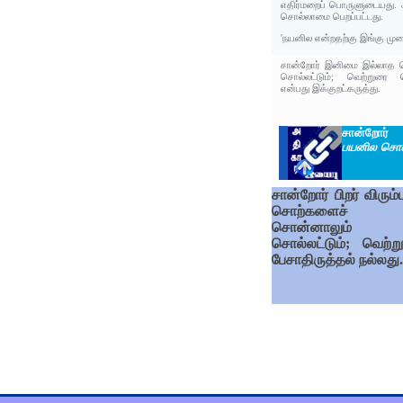
எதிர்மறைப் பொருளுடையது.
சொல்லாமை பெறப்பட்டது.
'நயனில என்றதற்கு இங்கு மு
சான்றோர் இனிமை இல்லாத 
சொல்லட்டும்; வெற்றுரை ச
என்பது இக்குறட்கருத்து.
சான்றோர் 
பயனில சொ
சான்றோர் பிறர் விரும
சொற்களைச்
சொன்னாலும்
சொல்லட்டும்; வெற்ற
பேசாதிருத்தல் நல்லது