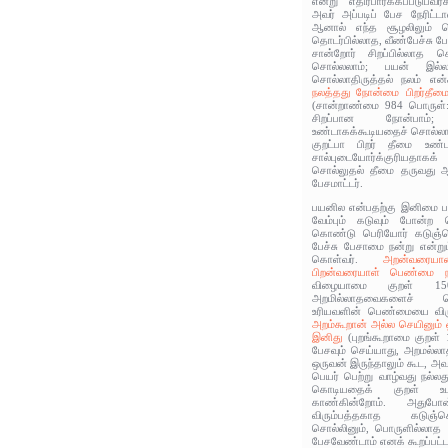
என்று எதிர்பார்க்கப்படுப
அவர் அப்படிப் பேச நேரிட்டால
ஆனால் எந்த சூழலிலும் ப
தொடர்பில்லாத, வீண்பேச்சு பே
சான்றோர் சிறப்பில்லாத 
சொல்லலாம்; பயன் இல
சொல்லாதிருத்தல் நலம் என்
நலத்தது நோன்மை பிறர்தீமை
(சான்றாண்மை 984 பொருள்
சிறப்பான நோன்பாம்;
உண்டாகக்கூடியதைச் சொல்லாம
குறட்பா பிறர்‌ தீமை உண
சால்புடையோர்க்குரியத
சொல்‌லுதல் தீமை தருவது 
பேசமாட்டர்.
பயனில என்பதற்கு இனிமை 
வேம்பும் கடுவும் போன்ற
கொண்டு பெரியோர் கடுஞ்சொ
பேச்சு பேசாமை நன்று என்று
கொள்வர்.
அறன்வரைய
பிறன்வரையாள் பெண்மை 
விழையாமை குறள் 15
அறமில்லாதவைகளைச் செய
உரியவளின் பெண்மையை விரும
அறம்கூறான் அல்ல செயினும் ஒ
இனிது
(புறங்கூறாமை குறள் 
பேசவும் செய்யாது, அறமல்
ஒருவன் இருந்தாலும் கூட, அவன
பெயர் பெற்று வாழ்வது நல்லத
கொடியதைக் குறள் உட
காண்கின்றோம். அதுபோ
விரும்பத்தகாத கடுஞ்
சொல்லினும், பொருளில்லாத 
பேசவேண்டாம் எனக் கூறப்பட்ட