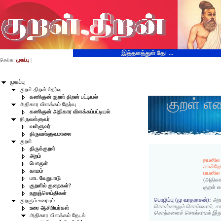
இத்தளத்துள் தேட...
செல்க:
முகப்பு
|
முகப்பு
குறள் திறன் தேர்வு
கணிஞன் குறள் திறன் பட்டியல்
குறள் எ
அதிகார விளக்கம் தேர்வு
கணிஞன் அதிகார விளக்கப்பட்டியல்
திருவள்ளுவர்
வள்ளுவர்
திருவள்ளுவமாலை
குறள்
திருக்குறள்
அறம்
நயனில 
பொருள்
சான்றோ
காமம்
பயனில 
பாட வேறுபாடு
(அதிகா
குறளில் குறைகள்?
குறள் 
நறுஞ்செய்திகள்
பொழிப்பு (மு வரதராசன்):
அறம
குறளும் உரையும்
சொன்னாலும் சொல்லலாம்; சா
உரை ஆசிரியர்கள்
சொற்களைச் சொல்லாமல் இருத
அதிகார விளக்கம் தேடல்