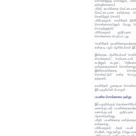
சொல்லினுஞ் சொல்லுக, அமையு
நடுவுநிலைமை]
பரிதி: நயமில்லாத வெட்டைய
[வெட்டையான வார்த்தை -ப
வெளிற்றுச் சொல்]
பரிமேலழகர்: சான்றோர் நீ
சொன்னாராயினும் அஃது அமை
பொருந்துதல்]
பரிமேலழகர் குறிப்புரை
சொல்லாமை பெறப்பட்டது.
'சான்றோர் நயனில்லாதவற்றை
என்றபடி பழம் ஆசிரியர்கள் இப
இன்றைய ஆசிரியர்கள் 'சான்
சொல்லலாம்', 'சால்புடையா
கூறினும் கூறுக', 'அறிவு
வார்த்தைகளைச் சொன்னாலும்
இனிமையில்லாத சொற்
சொல்லட்டும்' என்ற பொரு
தந்தனர்.
சான்றோர் முறையல சொன்னால
இப்பகுதியின் பொருள்.
பயனில சொல்லாமை நன்று:
இப்பகுதிக்குத் தொல்லாசிரிய
மணக்குடவர்: பயனில்லாதவற்
மணக்குடவர் குறிப்புர
ஆகாதென்றது.
பரிதி: பயனில்லாத வார்த்த
என்றவாறு.
பரிமேலழகர்: அவர் பயன்
பெறின், அது நன்று. [அது-
பரிமேலழகர் குறிப்புரை: நயன