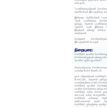
என்பதாம்.
'பயனில்லாதவற்றைச் சொல்லா
ஆசிரியர்கள் இப்பகுதிக்கு உர
இன்றைய ஆசிரியர்கள் 'பயன
'அவர் பயனில்லாத சொற்க
நல்லது', 'ஆனால் பயனில்லாத
'ஆனால் பயன் இல்லாத ச
இருத்தல் நல்லது' என்றபடி
உரைத்தனர்.
வெற்றுரை சொல்லாதிருத
இப்பகுதியின் பொருள்.
நிறையுரை:
சான்றோர் நயனில சொன்னாலும
சொல்லாதிருத்தல் நல்லது என்
'நயனில' குறிப்பது என்ன?
விரும்பத்தகாத சொற்களாலான
பயனற்ற பேச்சு வேண்டாம்.
நயம் அற்றவற்றைச் சான்றோர்
போகட்டும், அதனால் ஒன்று
பயனற்றவற்றை மட்டும் சொல்லாத
சான்றோர் நயனில சொல்லின
பயனில சொல்லாமை நன்று என
சான்றோர் என்ற சொல் குற
உடையவர் என்ற பொருளிலே பெ
சான்றோர் என்றதை அறங்கூ
குறிப்பதாகவும் குறள் ஆ
சான்றோர் நடுவுநிலை தவறிய