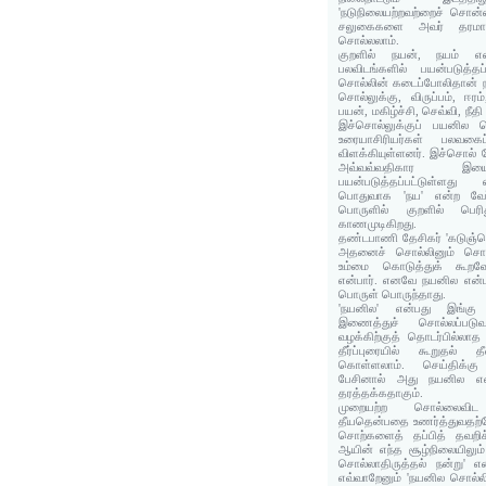
'நடுநிலையற்றவற்றைச் சொன
சலுகைகளை அவர் தரமாட்ட
சொல்லலாம்.
குறளில் நயன், நயம் எ
பலவிடங்களில் பயன்படுத்த
சொல்லின் கடைப்போலிதான் ந
சொல்லுக்கு, விருப்பம், ஈர
பயன், மகிழ்ச்சி, செவ்வி, நீ
இச்சொல்லுக்குப் பயனில 
உரையாசிரியர்கள் பலவக
விளக்கியுள்ளனர். இச்சொல் 
அவ்வவ்வதிகார இய
பயன்படுத்தப்பட்டுள்ளது 
பொதுவாக 'நய' என்ற வேர்
பொருளில் குறளில் பெரித
காணமுடிகிறது.
தண்டபாணி தேசிகர் 'கடுஞ்
அதனைச் சொல்லினும் சொல்
உம்மை கொடுத்துக் கூற
என்பார். எனவே நயனில என்ப
பொருள் பொருந்தாது.
'நயனில' என்பது இங்கு 
இணைத்துச் சொல்லப்படு
வழக்கிற்குத் தொடர்பில்லாத
தீர்ப்புரையில் கூறுதல்
கொள்ளலாம். செய்திக்கு
பேசினால் அது நயனில என
தரத்தக்கதாகும்.
முறையற்ற சொல்லைவி
தீயதென்பதை உணர்த்துவதற்க
சொற்களைத் தப்பித் தவறிச
ஆயின் எந்த சூழ்நிலையிலு
சொல்லாதிருத்தல் நன்று' 
எவ்வாறேனும் 'நயனில சொல்லி