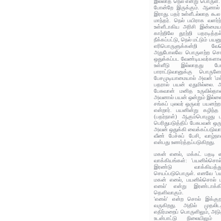
இல்லாத நெல் என்று பொருள். ப
போன்றே இருக்கும். ஆனால் 
இராது. பதர் உள்ளீடல்லாத கூல
மாந்தர். நெல் பயிராக வளர்ந்த
உள்ளீடாகிய அரிசி இன்மையா
காற்றிலே தூற்றி பதரடித்த
நீக்கப்பட்டு, நெல் மட்டும் பய
எரிபொருளுக்கன்றி வேற
அதுபோலவே பொருளற்ற சொல்
ஒதுக்கப்பட வேண்டியவர்களாவ
உள்ளீடு இல்லாதது 
பாராட்டுவானுக்கு பொரு
பேசமுடியாமையால் அவன் 'மக்
பதரால் பயன் ஏதுமில்லை.
பேசுவான் மனித உருவில்தா
அவனால் பயன் ஒன்றும் இல்ல
சங்கப் புலவர் ஒருவர் பயனற்
என்றார். பயனின்று கழிந்
(பதர்நாள்) ஆகும்பொழுது
பெரிதுபடுத்திப் பேசுபவன் ஒ
அவன் ஒதுக்கி வைக்கப்படுவா
வீண் பேச்சுப் பேசி, வாழ
என்பது உணர்த்தப்படுகிறது.
மகன் எனல், மக்கட் பதடி
வாக்கியங்கள்: 'பயனில்சொல
இரண்டு வாக்கியத்
செயப்படுபொருள். எனவே 'ப
மகன் எனல், பயனில்சொல் ப
எனல்' என்று இரண்டாக்கி
தெளிவாகும்.
'எனல்' என்ற சொல் இக்குற
வருகிறது. அதில் முதலிட
எதிர்மறைப் பொருளிலும், அட
உடன்பாட்டு நிலையிலும்