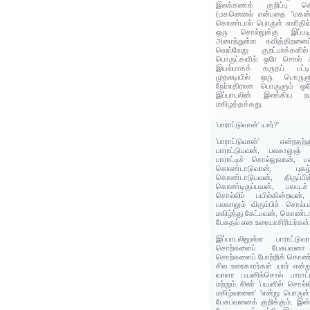
இலக்கணக் குறிப்பு கொண
(மகனெனல் என்பதை "மகன் எ
கொண்டால் பொருள் எளிதில் 
ஒரு சொல்லுக்கு இப்பட
அமைந்துள்ள கவித்திறனைப்
வெவ்வேறு குறட்பாக்களி
பொருட்களில் ஒரே சொல் ஆள
இயல்பாகக் கருதப் பட்டிர
முதலடியில் ஒரு பொருளும
நேர்எதிரான பொருளும் ஒர
இப்பாடலின் இலக்கிய
மகிழத்தக்கது.
'பாராட்டுவான்' யார்?'
'பாராட்டுவான்' என்றதற
பாராட்டுபவன், பலகாலுஞ்
பாராட்டிச் சொல்லுவான், பல
கொண்டாடுவான், புகழ்
கொண்டாடுபவன், திருப்பித
கொண்டிருப்பவன், பலபட
சொல்லிப் பயில்கின்றவன்,
பலகாலும் விரும்பிச் சொல்பவ
மகிழ்ந்து கேட்பவன், கொண்ட
பேசுதல் என உரையாசிரியர்கள்
இப்பாடலிலுள்ள பாராட்ட
சொற்களைப் பேசுபவன
சொற்களைப் போற்றிக் கொண
சில உரைகாரர்கள் யார் என்று
வாளா பயனில்சொல் பாராட்
மற்றும் சிலர் 'பயனில் சொல
மகிழ்வானை' 'என்று பொருள்
பேசுபவனைக் குறிக்கும். இன்