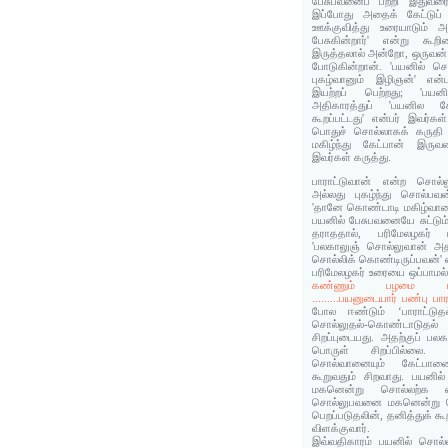
பேசுபவனைப் பற்றி இதுவரைய
இப்போது அதைக் கேட்டுப
ஊக்குவித்து உரையாடும் அ
பேசுகின்றார்' என்று கூறினர
இருத்தலால் அன்றோ, ஒருவன் 
போடுகின்றான். 'பயனில் சொ
புகழ்வானும் இழிஞன்' என
இயற்றப் பெற்றது; 'பய
அதிகாரத்துப் 'பயனில 
கூறப்பட்டது' என்பர் இவர்கள
பொதுச் சொல்லாகக் கருதி அ
மகிழ்ந்து கேட்பான் இருவர
இவர்கள் கருத்து.
பாராட்டுவான் என்ற சொல்
அல்லது புகழ்ந்து சொல்பவ
'தானே கொண்டாடி மகிழ்வா
பயனில் பேசுபவனையே சுட்டு
தராததால், பரிமேலழகர் ப
'பலகாலுஞ் சொல்லுவான் அதாவத
சொல்லிக் கொண்டிருப்பவன்' எ
பரிமேலழகர் உரையை ஒப்பாம
கண்ணும் பழமை பார
.........பயனுடையார் பண்பு பா
போல ஈண்டும் ‘பாராட்டுதல்
சொல்லுதல்-கொண்டாடுதல்
சிறப்புடையது. அதற்குப் பல
பொருள் சிறப்பில்லை. ‘
சொல்வானையும் கேட்பானைய
கூறுவதும் சிறவாது. பயனி
மகனென்று சொல்லற்க 
சொல்லுபவனை மகனென்று சொல
பெறப்படுதலின், தனித்துக் 
விளக்குவார்.
இவ்வதிகாரம் பயனில் சொல்