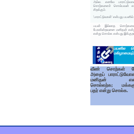
அல்ல. எனவே பாராட்டுவான
சொற்களைச் சொல்பவன் எ
சிறக்கும்.
'பாராட்டுவான்' என்பது பயனில
பயன் இல்லாத சொற்களை வ
பேசுகின்றவனை மனிதன் என்ற
என்று சொல்க என்பது இக்குறட
பயனில ச
மகிழாமையும்
வீண் சொற்கள் ப
அதைப் பாராட்டுவ
மனிதன் என்
சொல்லற்க; மக்கள
பதர் என்று சொல்க.