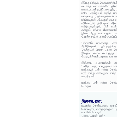
இப்பகுதிக்குத் தொல்லாசிரிய
மணக்குடவர்: மக்களில் பதரெ
மணக்குடவர் குறிப்புரை: இது
பரிதி: நெல்லுடன் பிறந்த 
என்றவாறு. [பதர்-கருக்காய் என
பரிமேலழகர்: மக்களுள் பதர் 
பரிமேலழகர் குறிப்புரை: அல
எதிர்மறையினும், பின் உடன்
என்னும் உள்ளீடு இன்மையின்
இவை ஆறு பாட்டானும் பய
சொல்லுதலின் குற்றம் கூறப்பட்
'மக்களில் பதரென்று சொ
ஆசிரியர்கள் இப்பகுதிக்
'நெல்லுடன் பிறந்த பதரை நெ
இங்கும் எனல் என்பதற்கு
பொருளில் என்பது என உரை வர
இன்றைய ஆசிரியர்கள் 'மன
'மனிதப் பதர் என்றுதான் 
மனிதருள் பதர் என்று சொல்ல
பதர் என்று சொல்லுக' என்றப
உரைத்தனர்.
மனிதப் பதர் என்று சொல்
பொருள்.
நிறையுரை:
பயனற்ற சொற்களைப் பாராட
சொல்லற்க; மனிதருக்குள் ப
பாடலின் பொருள்.
'பாராட்டுவான்' யார்?