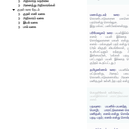
அதிகாரத் தெரிவில்
அனைத்து அதிகாரங்கள்
குறள்-உரை தேடல்
குறள் எண் வகை
மணக்குடவர் உரை:
அதிகாரம் வகை
கொண்டாடுவானை மகனென
பதரென்று சொல்லுக.
இயல் வகை
இது மக்கட் பண்பிலனென்றது.
பால் வகை
பரிமேலழகர் உரை:
பயன்இல்ச
எனல் - பயன் இல்லாத 
சொல்லுவானை மகன் என்று 
எனல் - மக்களுள் பதர் என்று
(அல் விகுதி வியங்கோள், மு
உடன்பாட்டினும் வந்தது. 
இன்மையின், 'மக்கள் பத
பாட்டானும் பயன் இல்லாத 
குற்றம் கூறப்பட்டது.)
தமிழண்ணல் உரை:
பயனில
மட்டுமன்று, அதைப் பலபடப
கொண்டாடுவானாகிய அவனை
மனிதருள் உள்ளீடற்ற பதர் என
பொருள்கோள் வரிஅமைப்பு:
பயன்இல்சொல் பாராட்டுவானை
எனல்.
பதவுரை: பயனில்-பயனற்ற,
மொழி; பாராட்டுவானை-க
மனிதன்; எனல்-என்று சொல்லற
பதடி-பதர்; எனல்-என்று சொல்