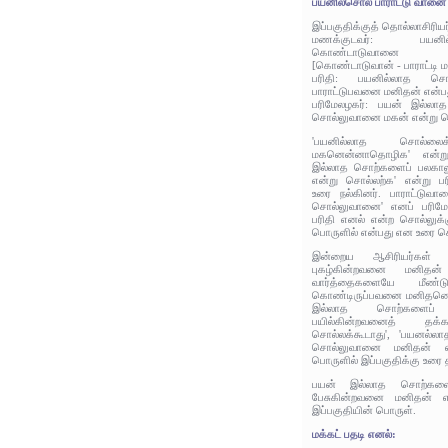
பயனில்சொல் பாராட்டு வானை
இப்பகுதிக்குத் தொல்லாசிரிய
மணக்குடவர்: பயன
கொண்டாடுவானை ம
[கொண்டாடுவான் - பாராட்டி ம
பரிதி: பயனில்லாத ச
பாராட்டுபவனை மனிதன் என்ப
பரிமேலழகர்: பயன் இல்லா
சொல்லுவானை மகன் என்று ச
'பயனில்லாத சொல்ல
மகனென்னாதொழிக' என்று
இல்லாத சொற்களைப் பலகா
என்று சொல்லற்க' என்று பர
உரை நல்கினர். பாராட்டுவா
சொல்லுவானை' எனப் பரிமேல
பரிதி எனல் என்ற சொல்லுக்
பொருளில் என்பது என உரை செ
இன்றைய ஆசிரியர்கள்
புகழ்கின்றவனை மனிதன்
வார்த்தைகளையே மீண்டு
கொண்டிருப்பவனை மனிதனென்
இல்லாத சொற்களைப்
பயில்கின்றவனைத் த
சொல்லக்கூடாது', 'பயனல்ல
சொல்லுவானை மனிதன் என
பொருளில் இப்பகுதிக்கு உரை 
பயன் இல்லாத சொற்களை வ
பேசுகின்றவனை மனிதன் எ
இப்பகுதியின் பொருள்.
மக்கட் பதடி எனல்: