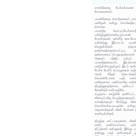
சாரமில்லாத பேச்சுக்களை 
போனவனாம்.
பயனில்லாத சொற்களைப் பார
மனிதன் என்று சொல்லற்க;
சொல்க.
பயனற்ற வெட்டிப்பேச்ச
மகிழ்ந்துகொண்டிருப்பவன
போன்றவன்; உள்ளீடு உடையோர
என்கிறது இப்பாடல். பய
வெறுக்கிறார். தற்ப
தன்னலத்தையொட்டிய பொய
நன்மையைப் பெறுவதற்காகக் க
பிறரைப் பற்றிய வம்புப்
பயனற்றவையாம். இயல்பா
மகிழ்ச்சிகளுக்கும் இடம் உண
பேச்சு பேசிப் பொழுதைக் கழ
அவர் சீற்றம் அடைகிற
கொண்டோரை பதர் எனச்
மனிதனாக மதிக்காதே என்கி
திருந்துவதற்காக; புண்பட
வேண்டும் என்பதற்கே.
சமுதாய வாழ்வில் தனிப்பட
வீணடிப்பதே பெருந்தவறாகும
காலத்தையும் சேர்த்து வீண
கொள்ளக்கூடியதல்ல என்று 
அதனால்தான் வீண் பேச்சை
கண்டிக்கிறார்.
திருந்த மாட்டாதவனை, விலங
மண், மண்பொம்மை, மயிர்
திட்டுவார் வள்ளுவர்; இங்கு ப
என்றது பதர் என்பதைக் கு