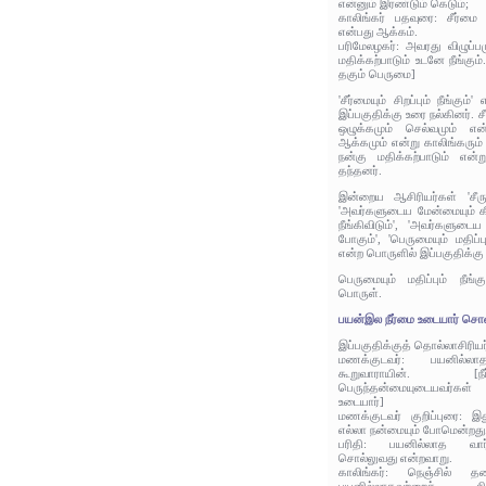
என்னும் இரண்டும் கெடும்;
காலிங்கர் பதவுரை: சீர்மை 
என்பது ஆக்கம்.
பரிமேலழகர்: அவரது விழுப்ப
மதிக்கற்பாடும் உடனே நீங்கும்
தகும் பெருமை]
'சீர்மையும் சிறப்பும் நீங்கும
இப்பகுதிக்கு உரை நல்கினர். சீர
ஒழுக்கமும் செல்வமும் என்
ஆக்கமும் என்று காலிங்கரும்
நன்கு மதிக்கற்பாடும் என்
தந்தனர்.
இன்றைய ஆசிரியர்கள் 'சீரும்
'அவர்களுடைய மேன்மையும் கீர
நீங்கிவிடும்', 'அவர்களுடைய உ
போகும்', 'பெருமையும் மதிப்ப
என்ற பொருளில் இப்பகுதிக்கு
பெருமையும் மதிப்பும் நீங்
பொருள்.
பயன்இல நீர்மை உடையார் சொல
இப்பகுதிக்குத் தொல்லாசிரிய
மணக்குடவர்: பயனில்லாத
கூறுவாராயின். [ந
பெருந்தன்மையுடையவர்கள
உடையார்]
மணக்குடவர் குறிப்புரை: இத
எல்லா நன்மையும் போமென்றது
பரிதி: பயனில்லாத வார
சொல்லுவது என்றவாறு.
காலிங்கர்: நெஞ்சில் த