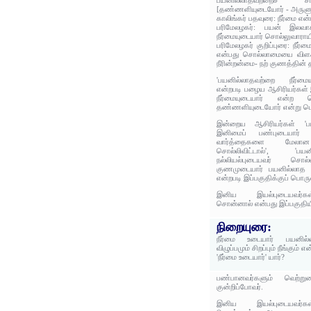
பயனில்லாதவற்றைச் ச
[தண்ணளியுடையோர் - அருளுள
காலிங்கர் பதவுரை: நீர்மை எ
பரிமேலழகர்: பயன் இல
நீர்மையுடையார் சொல்லுவாராய
பரிமேலழகர் குறிப்புரை: நீர்
என்பது சொல்லாமையை விளக்க
நீரின்றன்மை- நற் குணத்தின்
'பயனில்லாதவற்றை நீர்மைய
என்றபடி பழைய ஆசிரியர்கள் இ
நீர்மையுடையார் என்ற சொ
தண்ணளியுடையோர் என்று பொர
இன்றைய ஆசிரியர்கள் '
இனிமைப் பண்புடையார் ப
வார்த்தைகளை மேலான
சொல்லிவிட்டால்', '
நல்லியல்புடையவர் சொல்
குணமுடையார் பயனில்லாத
என்றபடி இப்பகுதிக்குப் பொரு
இனிய இயல்புடையவர்கள
சொன்னால் என்பது இப்பகுதிய
நிறையுரை:
நீர்மை உடையார் பயனில்
விழுப்பமும் சிறப்பும் நீங்கும்
'நீர்மை உடையார்' யார்?
பண்பானவர்களும் வெற்ற
குன்றிப்போவர்.
இனிய இயல்புடையவர்கள