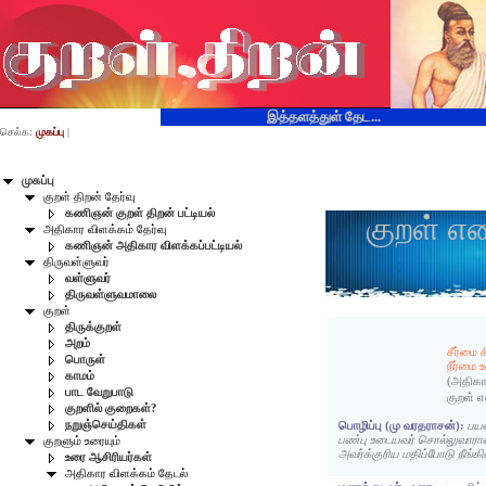
இத்தளத்துள் தேட...
செல்க:
முகப்பு
|
முகப்பு
குறள் திறன் தேர்வு
கணிஞன் குறள் திறன் பட்டியல்
குறள் எ
அதிகார விளக்கம் தேர்வு
கணிஞன் அதிகார விளக்கப்பட்டியல்
திருவள்ளுவர்
வள்ளுவர்
திருவள்ளுவமாலை
குறள்
திருக்குறள்
அறம்
சீர்மை 
பொருள்
நீர்மை
காமம்
(அதிகா
பாட வேறுபாடு
குறள் 
குறளில் குறைகள்?
நறுஞ்செய்திகள்
பொழிப்பு (மு வரதராசன்):
பய
பண்பு உடையவர் சொல்லுவாரா
குறளும் உரையும்
அவர்க்குரிய மதிப்போடு நீங்கிவ
உரை ஆசிரியர்கள்
அதிகார விளக்கம் தேடல்