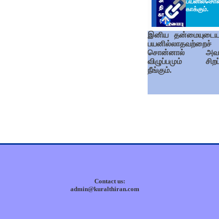
பயனிலசொல
காக்கும்.
இனிய தன்மையுடைய
பயனில்லாதவற்றைச்
சொன்னால் அவர
விழுப்பமும் சிறப்ப
நீங்கும்.
Contact us:
admin@kuralthiran.com