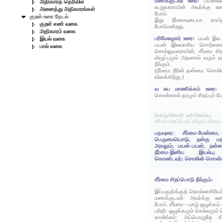
மணக்குடவர் உரை:
பயனில்
அதிகாரத் தெரிவில்
கூறுவாராயின் அவர்க்கு உண்
அனைத்து அதிகாரங்கள்
போம்.
குறள்-உரை தேடல்
இது நீர்மையுடையா ராயி
குறள் எண் வகை
போமென்றது.
அதிகாரம் வகை
பரிமேலழகர் உரை:
பயன் இல 
இயல் வகை
பயன் இலவாகிய சொற்களை 
பால் வகை
சொல்லுவாராயின், சீர்மை சி
விழுப்பமும் அதனால் வரும் ந
நீங்கும்.
(நீர்மை: நீரின் தன்மை. 'ச
விளக்கிற்று.)
வ சுப மாணிக்கம் உரை:
சொன்னால் தரமும் சிறப்பும் போ
பொருள்கோள் வரிஅமைப்பு:
சீர்மை சிறப்பொடு நீங்கும் நீர
பதவுரை: சீர்மை-மேன்மை, 
பெருமையொடு, நன்கு மதிக்க
அகலும்; பயன்-பயன், நன
நீர்மை-இனிய இயல்பு; 
கொண்டவர்; சொலின்-சொன்னா
சீர்மை சிறப்பொடு நீங்கும்:
இப்பகுதிக்குத் தொல்லாசிரிய
மணக்குடவர்: அவர்க்கு உண்ட
போம். சீர்மை - புகழ் ஒழுக்கம்
பரிதி: ஒழுக்கமும் செல்வமும் 
காலிங்கர்: அப்பொழுதே ச