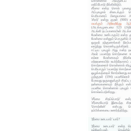
சொன்னால் அவருடைய ப
மதிப்போடு நீங்கிவிடும்.
சீர்மை என்ற சொல் புகழைய
அப்புகழால் கிடைக்கும் பெ
பெரியாரைப்‌ பிழையாமை அதி
'சீரார்‌' என்‌று குறள் (900) 
பயக்கும் அறிவறிந்து ஆற
(அடக்கமுடைமை 123 (அறி
அடங்கி நடப்பானாயின் அடக்க
மேன்மை உண்டாகும்) என்ற க
மேன்மை என்னும் பொருளில் ஆ
ஒருவர் நற்குணங்கள் நிரம்பப
வாழ்ந்து கொண்டிருக்கிறார
ஈட்டிய புகழும் அது ஈன்ற நன
அவர் பயனற்ற சொற்களை உரை
எல்லா மேன்மையும் நீங்கி
மற்றவகையில் உயர்ந்தோராய்
சொற்களைச் சொன்னால் விழுப்பம
பெரியாரும் 'பயனற்ற சொற்கள
ஒழுக்கத்தைச் சோர்விலாது க
முற்குறள் (194) பயனில்லா
பேசுவது ஒருவனுக்குச் சிறப்ப
நன்மைகளையும் நீக்கும் என
பயனில சொன்னால் புகழும் பெ
சொல்லப்படுகிறது.
'சீர்மை சிறப்பொடு' என்
'சீர்மையோடு இயைந்த சிறப
'சொல்லின்' என்பது சொ
நம்பிக்கையை உணர்த்திற்று.
'நீர்மை உடையார்' யார்?
'நீர்மை உடையார்' என்ற தொ
நல்லோர்முன், நெஞ்ச