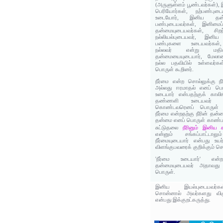
(அருளுள்ளம் பூண்டவர்கள்), 
பெரியோர்கள், நற்பண்பு
உடையோர், இனிய தன்ம
பண்புடையவர்கள், இனிமைப
தன்மையுடையவர்கள், சி
நல்லியல்புடையவர், இனி
பண்புகளை உடையவர்கள், 
நல்லவர் என்று மதிக்க
தன்மையையுடையார், மேலான
நல்ல பதவியில் உள்ளவர்க
பொருள் கூறினர்.
நீர்மை என்ற சொல்லுக்கு 
அல்லது ஈரமாதல் எனப் பொ
உடையார் என்பதற்குக் காலி
தண்ணளி உடையவர் அ
கொண்டவரெனப் பொருள் கி
நீர்மை என்றதற்கு நீரின் தன்
தன்மை எனப் பொருள் காண்பார
நீரினும் இனிய 
சுட்டுதலை
என்னும் சங்கப்பாட்டால
நீர்மையுடையார் என்பது உ
விளங்குபவரைக் குறிக்கும் ச
'நீர்மை உடையார்' எ
தன்மையுடையவர் அதாவது ந
பொருள்.
இனிய இயல்புடையவர்கள
சொன்னால் அவர்களது விழுப்ப
என்பது இக்குறட்கருத்து.