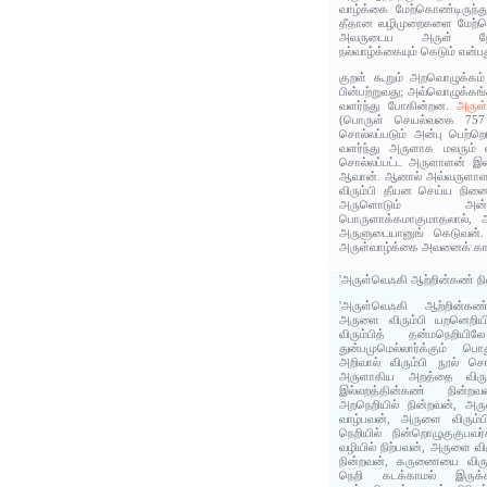
வாழ்க்கை மேற்கொண்டிருந்து
தீதான வழிமுறைகளை மேற்கொ
அவருடைய அருள் நோக்
நல்வாழ்க்கையும் கெடும் என்ப
குறள் கூறும் அறவொழுக்கம்
பின்பற்றுவது; அவ்வொழுக்கங்
வளர்ந்து போகின்றன.
அருள்
(பொருள் செயல்வகை 757 
சொல்லப்படும் அன்பு பெற்றெட
வளர்ந்து அருளாக மலரும் 
சொல்லப்பட்ட அருளாளன் இற
ஆவான். ஆனால் அவ்வருளாள
விரும்பி தீயன செய்ய நினைத
அருளொடும் அன்
பொருளாக்கமாகுமாதலால், 
அருளுடையானுங் கெடுவன்.
அருள்வாழ்க்கை அவனைக் காப்
'அருள்வெஃகி ஆற்றின்கண் நின
'அருள்வெஃகி ஆற்றின்கண்
அருளை விரும்பி யறனெறியி
விரும்பித் தன்மநெறியில
துன்பமுமெல்லார்க்கும்
அறிவால் விரும்பி நூல் சொ
அருளாகிய அறத்தை விரும
இல்லறத்தின்கண் நின்ற
அறநெறியில் நின்றவன், அரு
வாழ்பவன், அருளை விரும
நெறியில் நின்றொழுகுகுபவ
வழியில் நிற்பவன், அருளை வி
நின்றவன், கருணையை விரும
நெறி கடக்காமல் இருக்