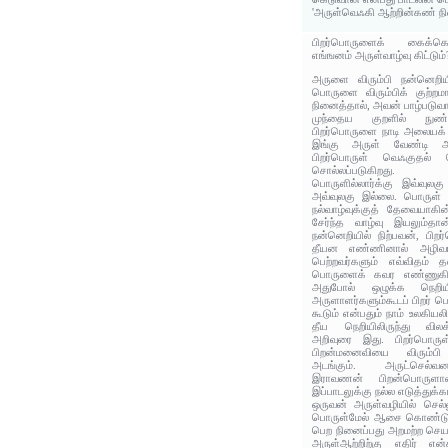
'அருள்வெஃகி ஆற்றின்கண் நின
பிறர்பொருளைக் கைக்கொள
எங்ஙனம் அருள்வாழ்வு கிட்டும்
அருளை விரும்பி நன்னெறியி
பொருளை விரும்பிக் குற்
நினைத்தால், அவன் பாழ்படுவா
முந்தைய குறளில் நுண்
பிறர்பொருளை நாடி அலையக் க
இங்கு அருள் வேண்டி அறந
பிறர்பொருள் வெஃகுதல் 
சொல்லப்படுகிறது.
பொருளில்லார்க்கு இவ்வுலகு
அவ்வுலகு இல்லை. பொருள் 
நல்வாழ்வுக்குத் தேவையாகி
சேர்ந்த வாழ்வு இயலும்த
நன்னெறியில் நிற்பவன், பிற
தீயன எண்ணினால் அழிவான
பெற்றவர்களும் எவ்விதம் த
பொருளைக் கவர எண்ணுகின
அதுபோல் ஒழுக்க நெறியி
அருளாளர்களும்கூடப் பிறர் பொ
கூடும் என்பதும் நாம் உலகி
தீய நெறியிலிருந்து விலக
அறிவுரை இது. பிறர்பொருள
பிறன்மனைவியை விரும்
அடங்கும். அருட்செல்வன
இராவணன் பிறன்பொருளாள
இப்பாடலுக்கு நல்ல எடுத்துக்கா
ஒருவன் அருள்வழியில் செல்ல
பொருள்மேல் ஆசை கொண்டு
பெற நினைப்பது அறமற்ற செய
அருள்ஆற்றிற்கு எதிர் என்