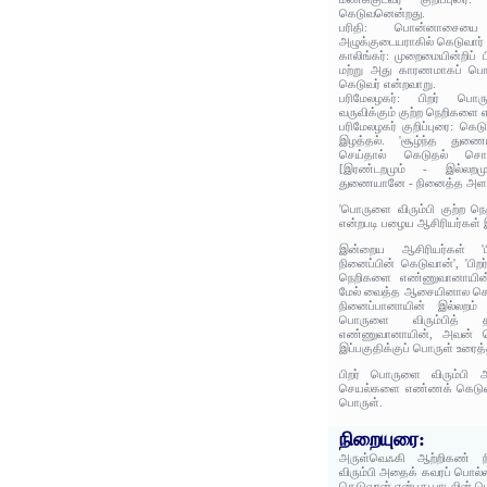
கெடுவனென்றது.
பரிதி: பொன்னாசையை 
அழுக்குடையராகில் கெடுவார் 
காலிங்கர்: முறைமையின்றிப்
மற்று அது காரணமாகப் பொ
கெடுவர் என்றவாறு.
பரிமேலழகர்: பிறர் 
வருவிக்கும் குற்ற நெறிகளை
பரிமேலழகர் குறிப்புரை: கெ
இழத்தல். 'சூழ்ந்த துண
செய்தால் கெடுதல் சொல்
[இரண்டறமும் - இல்லறமும
துணையானே - நினைத்த அள
'பொருளை விரும்பி குற்ற 
என்றபடி பழைய ஆசிரியர்கள் இ
இன்றைய ஆசிரியர்கள் '
நினைப்பின் கெடுவான்', 'பிற
நெறிகளை எண்ணுவானாயின் 
மேல் வைத்த ஆசையினால கெட
நினைப்பானாயின் இல்லறம் க
பொருளை விரும்பித் 
எண்ணுவானாயின், அவன் கெ
இப்பகுதிக்குப் பொருள் உரைத்
பிறர் பொருளை விரும்பி
செயல்களை எண்ணக் கெடுவான
பொருள்.
நிறையுரை:
அருள்வெஃகி ஆற்றிகண் ந
விரும்பி அதைக் கவரப் பொ
கெடுவான் என்பது பாடலின் ப