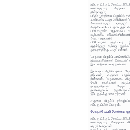
இப்பகுதிக்குத் தொல்லாசிரிய
மணக்குடவர்: அருளை வ
நின்றவனும்;
பரிதி: முத்தியை விரும்பித் த
காலிங்கர்: தமது அறிவினால் '
அனைவர்க்கும் ஒக்கும்
அருளினையே விரும்பி நூல் சொ
பரிமேலழகர்: அருளாகிய அ
வழியாகிய இல்லறத்தின்கண
அறம் - துறவறம்]
பரிமேலழகர் குறிப்புரை:
முதிர்ந்துழி அல்லது துறக
துறவறத்திற்கு 'ஆறு' என்றார்.
'அருளை விரும்பி அறனெறியில
இல்லறத்தின்கண் நின்றவன்' 
இப்பகுதிக்கு உரை நல்கினர்.
இன்றைய ஆசிரியர்கள் 'அர
நிற்பவன்', 'அருளை விரும
நின்றவன்', 'கருணையை விரு
நெறி கடக்காமல் இருக்
நடத்துகிறவன்', 'அருள்
நன்னெறியில் நிற்கின்ற
இப்பகுதிக்கு உரை தந்தனர்.
அருளை விரும்பி நல்வழியி
இப்பகுதியின் பொருள்.
பொருள்வெஃகி பொல்லாத சூழ
இப்பகுதிக்குத் தொல்லாசிரிய
மணக்குடவர்: பொருளை விர
சூழக் கெடுவன்.
மணக்குடவர் குறிப்புரை