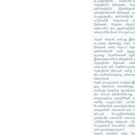
நடத்துகிறவன், எவ்வுயிரி
அறவழியில் நின்றவன், அரு
நன்னெறியில் நிற்கின்ற
நல்வழியின்கண் நின்றவன், 
பெறுதற்குரிய நன்னெறியில
மட்டுமன்றி அருளையும் வி
நின்றவன், அருளை விரும்
வழியாகிய தவ ஒழுக்கத்தில்
உரையாசிரியர்கள் பொருள் கூற
அருள் வெஃகி என்பது இறை
கடவுளை நினைந்து எனப் பொ
நின்றான் என்ற தொடர் அறவ
நன்னெறியின் கண் ஒழுகு
தருவது. 'அருள்வெஃகி ஆற்ற
இறைபற்றாளனாக நல்வழியில் நட
அறவழியில் நிற்பவன் அல
வாழ்பவன் ஏன் பிறன்பொருளை
அறவழியில் நிற்பவன் என்று
தீய எண்னங்களுக்கு உள்ளாவ
வினாக்கள்.
பிறன் பொருளைக் கவர்தல் இர
ஒரு விளக்கம் சொல்கிறது
கவர்வது பிறருக்கு உதவத்தான
தீய செயல் நன்றாகிவிடாது.
ஏழைகளுக்கு உதவுகிறேன் எ
என்றே கருதப்படும். ராப
போன்றோரின் வரலாற்றை நின
ஏழைகளின் பங்களான் என அறி
நாட்டின் பெருஞ்செல்வந
முறையற்ற வகையில் களவாட
பகிர்ந்தளித்து வந்தவன். பிற
பொருளைக் கொண்டு மற்றோர
என்பது நல்லறமாகுமா?
'உலகை உய்விக்க வந்த அரு