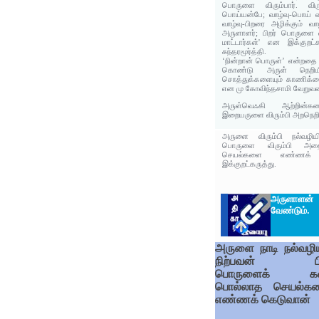
பொருளை விரும்பார். விர
பொய்யன்பே; வாழ்வு-பொய் 
வாழ்வு-பிறரை அழிக்கும் வா
அருளாளர்; பிறர் பொருளை 
மாட்டார்கள்' என இக்குறட
சுந்தரமூர்த்தி.
‘நின்றான் பொருள்’ என்றதை
கொண்டு அருள் நெறிய
சொத்துக்களையும் காணிக்
என மு கோவிந்தசாமி வேறுவ
அருள்வெஃகி ஆற்றின்க
இறையருளை விரும்பி அறநெறியி
அருளை விரும்பி நல்வழிய
பொருளை விரும்பி அத
செயல்களை எண்ணக் 
இக்குறட்கருத்து.
அருளாள
வேண்டும்.
அருளை நாடி நல்வழிய
நிற்பவன் பிற
பொருளைக் கவ
பொல்லாத செயல்க
எண்ணக் கெடுவான்