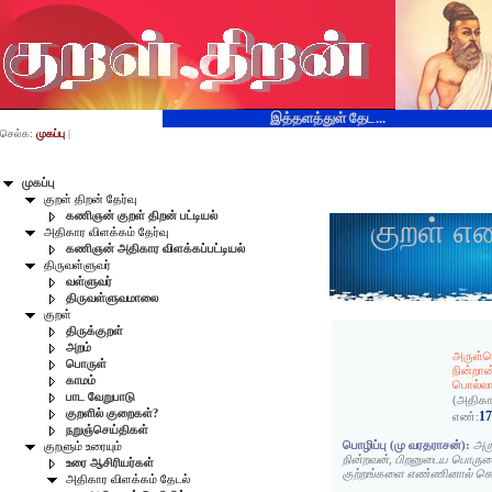
இத்தளத்துள் தேட...
செல்க:
முகப்பு
|
முகப்பு
குறள் திறன் தேர்வு
கணிஞன் குறள் திறன் பட்டியல்
குறள் எ
அதிகார விளக்கம் தேர்வு
கணிஞன் அதிகார விளக்கப்பட்டியல்
திருவள்ளுவர்
வள்ளுவர்
திருவள்ளுவமாலை
குறள்
திருக்குறள்
அறம்
அருள்வ
பொருள்
நின்றா
காமம்
பொல்லா
பாட வேறுபாடு
(அதிகா
குறளில் குறைகள்?
1
எண்:
நறுஞ்செய்திகள்
பொழிப்பு (மு வரதராசன்):
அரு
குறளும் உரையும்
நின்றவன், பிறனுடைய பொருளை
உரை ஆசிரியர்கள்
குற்றங்களை எண்ணினால் கெ
அதிகார விளக்கம் தேடல்