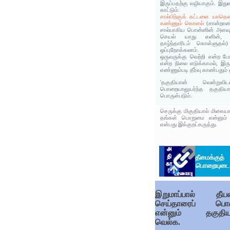
இருப்பதற்கு வழியாகும். இது
காட்டும்.
சால்பிற்குக் கட்டளை யாதெ
கண்ணும் கொளல்
(சான்றாண
சால்பாகிய பொன்னின் அளவு
செயல் யாது எனின், தோ
தாழ்ந்தாரிடம் கொள்ளுதல்)
ஒப்புநோக்கலாம்.
ஒருவருக்கு வெற்றி என்ற போ
என்ற நிலை எடுக்காமல், இர
எண்ணும்படி தீர்வு காண்பதும் 
'தகுதியான் வென்று
பொறையாலுயர்ந்த தகுதிய
பொருள்படும்.
செருக்கு மிகுதியால் மிகை
தங்கள் பொறுமை என்னும் 
என்பது இக்குறட்கருத்து.
தீமைக்கு
பொறையுட
இறுமாப்பால் தீ
செய்தாரைப் பொ
என்னும் தகுதிய
வெல்க.