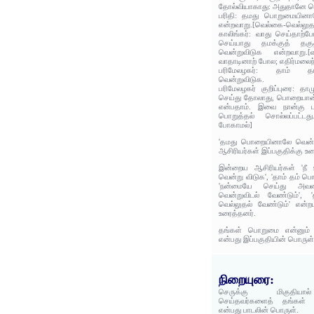
தோல்வியாகாது: அதுதானே வெ
பரிதி: தமது பொறுமையின
என்றவாறு.[வெல்கை-வெல்லுத
காலிங்கர்: வாது செய்தாற்ப
செய்யாது தமக்குத் தக
வென்றுவிடுக என்றவாறு.
வாதாடினாற் போல; எதிர்மலைந்து
பரிமேலழகர்: தாம் 
வென்றுவிடுக.
பரிமேலழகர் குறிப்புரை: தா
செய்து தோலாது, பொறையான் 
என்பதாம். இவை நான்கு பா
பொறுத்தல் சொல்லப்பட்டத
போகாமல்]
'தமது பொறையினாலே வென்ற
ஆசிரியர்கள் இப்பகுதிக்கு உர
இன்றைய ஆசிரியர்கள் 'நீ 
வென்று விடுக', 'தாம் தம் ப
'நன்மையே செய்து அவரை
வென்றுவிடல் வேண்டும்',
வெல்லுதல் வேண்டும்' என்ற
உரைத்தனர்.
தங்கள் பொறுமை என்னும் 
என்பது இப்பகுதியின் பொருள்
நிறையுரை:
செருக்கு மிகுதியா
செய்தவர்களைத் தங்கள் த
என்பது பாடலின் பொருள்.