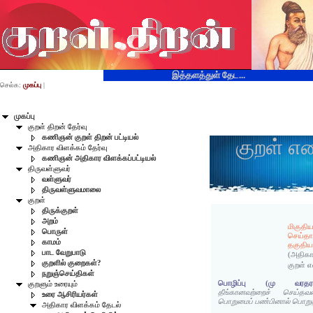
இத்தளத்துள் தேட...
செல்க:
முகப்பு
|
முகப்பு
குறள் திறன் தேர்வு
கணிஞன் குறள் திறன் பட்டியல்
குறள் எ
அதிகார விளக்கம் தேர்வு
கணிஞன் அதிகார விளக்கப்பட்டியல்
திருவள்ளுவர்
வள்ளுவர்
திருவள்ளுவமாலை
குறள்
திருக்குறள்
அறம்
மிகுதி
பொருள்
செய்தா
காமம்
தகுதிய
பாட வேறுபாடு
(அதிகா
குறளில் குறைகள்?
குறள் 
நறுஞ்செய்திகள்
பொழிப்பு (மு வரதரா
குறளும் உரையும்
தீங்கானவற்றைச் செய்த
உரை ஆசிரியர்கள்
பொறுமைப் பண்பினால் பொறுத்
அதிகார விளக்கம் தேடல்