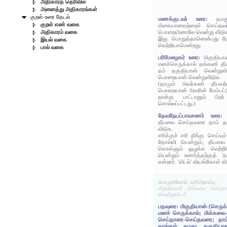
அதிகாரத் தெரிவில்
அனைத்து அதிகாரங்கள்
குறள்-உரை தேடல்
மணக்குடவர் உரை:
தமத
குறள் எண் வகை
மிகையானவற்றைச் செய்தவ
பொறையினாலே வென்று விடு
அதிகாரம் வகை
இது பொறுத்தானென்பது த
இயல் வகை
வெற்றியாமென்றது.
பால் வகை
பரிமேலழகர் உரை:
மிகுதிய
மனச்செருக்கால் தங்கண் தீ
தம் தகுதியான் வென்றுவ
பொறையான் வென்றுவிடுக.
(தாமும் அவர்கண் தீயவற
பொறையான் அவரின் மேம்பட்
நான்கு பாட்டானும் பிற
சொல்லப்பட்டது.)
தேவநேயப்பாவாணர் உரை
தீயவை செய்தவரை தாம் த
விடுக.
சரிக்குச் சரி தீங்கு செய்யு
தோல்வி யென்றும்; தீயவை 
கொள்ளும் ஒழுக்க வெற்ற
யென்றும் உணர்த்தற்குத் '
என்றார். 'விடல்' வியங்கோள் 
பொருள்கோள் வரிஅமைப்பு:
மிகுதியான் மிக்கவை செய்த
வென்றுவிடல்.
பதவுரை: மிகுதியான்-(செருக்
மனச் செருக்கால்; மிக்கவை
செய்தாரை-செய்தவரை; தாம்
தாங்கள் தமது; தகுதியான