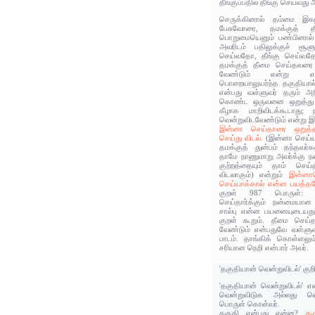
தீங்குப்பதில் தீங்கு செய்வது
செருக்கினால் தம்மை இகழ
பேசுவோரை, தமக்குத் தீ
பொறுமையெனும் பண்பினால் 
அவரிடம் பதிலுக்குச் சூள
செய்வதோ, தீங்கு செய்வத
தமக்குத் தீமை செய்தவரை 
வேண்டும் என்று எ
பொறையாலுயர்ந்த தகுதியால்
என்பது வள்ளுவர் தரும் அறி
கொண்ட ஒருவனை ஒறுத்து வ
கீழாக மாறிவிடக்கூடாது
வென்றுவிடவேண்டும் என்று இ
இன்னா செய்தாரை ஒறுத்
செய்து விடல்.
(இன்னா செய்ய
தமக்குத் துன்பம் தந்தவர்
தாமே நாணுமாறு அவர்க்கு ந
குற்றத்தையும் தாம் செய
விடலாகும்) என்றும்
இன்னாச
செய்யாக்கால் என்ன பயத்த
குறள் 987 பொருள்: தம
செய்தார்க்கும் நன்மையான 
சால்பு என்ன பயனையுடையது?
குறள் கூறும். தீமை செய்
வேண்டும் என்பதுவே வள்ளுவர
பாடம். தாங்கிக் கொள்ளலும
சரியான நெறி என்பார் அவர்.
'தகுதியான் வென்றுவிடல்' குற
'தகுதியான் வென்றுவிடல்' எ
வென்றுவிடுக அல்லது வெ
பொருள் கொள்வர்.
தகுதி என்பது என்ன?
தக