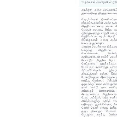
'தகுதியான் வென்றுவிடல்' குற
தமக்குத் தீமை செய்வாரி
நுண்ணறிவுத் திறத்தால் கைய
செருக்கினால் தீமைசெய்த
நற்திறம் கொண்டு வெற்றி க
மிகுதியான் என்ற சொல் அள
பொருள் தருவது. இங்கு ஒரு
குறித்து வந்தது. மிகுதி என்ப
நெறிகேட்டால் வரும் மிகுதி
இம்மிகுதிகள் அளவு கடந
செய்யத் தூண்டும்.
அறமற்ற செயல்களை மிக்கவை 
செருக்கு மிகுதியால
செயல்களைச் செய்கி
எதிர்கொள்பவர் எதிர்ச் செய
வேண்டும். அதுவே அறம் 
செய்தவரை ஒறுக்கக்கூட
வேண்டும்; மன்னித்து மறக்க
அப்படியென்றால் இழைக்க
தீர்வுவழிதான் என்ன? இக்
போல் இக்குறள் அமைந்துள்ளத
உயர்ந்த நெறியைப் பின்பற்
ஒருவர்க்குப் பகை என்ற ஒன்ற
தான் உண்டு தன் பணியுண
வம்புக்கும் போகாமலேயே
சீண்டிப்பார்ப்பர். அதுபோன்
போக மாட்டேன்; வந்த சண்ட
சிலிர்த்தெழுந்து எதிர்த் 
வழிகளும் இருக்கின்றன; அ
வெற்றி கொள் என்பது மேற்க
தரும் தீர்வாகும். பொங்க
பொறுமை காத்து மேன்ம