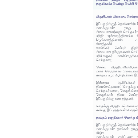
தகுதியால்; வென்று-வெற்றி க
மிகுதியான் மிக்கவை செய்த
இப்பகுதிக்குத் தொல்லாசிரிய
மணக்குடவர்: தமது 
மிகையானவற்றைச் செய்தவர
பரிதி: ஆங்காரத்தினாலே 
[ஆங்காரத்தினாலே - அக
சினத்தால்]
காலிங்கர்: செய்யும் தி
மிகையான தீங்குகளைச் செய
பரிமேலழகர்: மனச்செருக்க
செய்தாரை;
'செல்வ மிகுதியாலே/ஆங்கர
மனச் செருக்கால் மிகையான
என்றபடி பழம் ஆசிரியர்கள் இப
இன்றைய ஆசிரியர்கள்
தீமைசெய்தவரை', 'செருக்கு ம
செய்தவர்களை', 'செருக்கினால
'செருக்கால் தீமை செய்
இப்பகுதிக்கு உரை தந்தனர்.
செருக்கு மிகுதியால் மிகை
என்பது இப்பகுதியின் பொருள்
தாம்தம் தகுதியான் வென்று வ
இப்பகுதிக்குத் தொல்லாசிரிய
மணக்குடவர்: தாங்கள் தம
விடுக.
மணக்குடவர் குறிப்புரை: