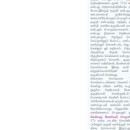
(நடுவுநிலைமை குறள் 111) என
என்பது அதிகாரத்திற்கேற்ப 
போல இங்குத் 'தகுதி' என்ப
உடைமையைக் குறிக்கி
உரையாசிரியர்களும் பொருள் க
தகுதி என்பதற்கு ஆற்றல், 
உண்டு. எனவே தகுதியான் என
என்பதும் பொருத்தமாகலாம்.
என்பது திறமான நெறிகளா
என்பதாகும். அதற்குப்
செய்தாரினும் மேம்பட்ட பண
வளர்த்துக் கொண்டால், அது 
வெல்லும் ஓர் வழியாம். அ
மிகுதிக்கு மிகுதி செய்
மிகுதியை வெல்லலாம் என்பது 
கீழ்க்குணம் கொண்ட ஒருவன
சாணம் எறிகிறான்; மேன்மைக
கொள்ளாமல் 'இதை நான் 
ஏற்றுக்கொள்கிறேன்' எனச
தகுதியால் வெல்வது.
மிக்கவை செய்தாரை 'வ
சொல்லப்படவில்லை. அவரைப் 
வென்று விடுக என்றே கூறு
ஒழுக்க நெறியாதல் வேண
தகுதியான் வென்றுவிடல்
பொறையான் அவரின் மேம்பட்ட
அம்மேன்மையைத் தகுதி என அ
மணக்குடவர் உரையில் கண்
தோல்வியாகாது: அதுதானே 
மனநிலையைப் பெறுவதும் 
வெல்வது, வேண்டின் வெகுள
17) என்ற பாடலில் சொல்லிய
பயிலலும் தகுதி வளர்த்துக் 
தீமை செய்யாமல் இருப்பத