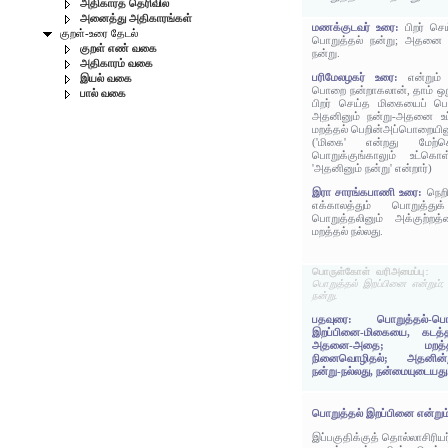
அதிகாரத் தெரிவில்
அனைத்து அதிகாரங்கள்
மணக்குடவர் உரை:
பிறர் ச
குறள்-உரை தேடல்
பொறுத்தல் நன்று; அதனை 
குறள் எண் வகை
நன்று.
அதிகாரம் வகை
பரிமேலழகர் உரை:
என்றும்
இயல் வகை
பொறை நன்றாகலான், தாம் ஒறு
பால் வகை
பிறர் செய்த மிகையைப் ப
அதனினும் நன்று-அதனை உ
மறத்தல் பெறின்அப்பொறையினு
('மிகை' என்றது மேற்ச
பொறுக்குங்காலும் உட்கொள
'அதனினும் நன்று' என்றார்)
இரா சாரங்கபாணி உரை:
நெறி
எக்காலத்தும் பொறுத்த
பொறுத்தலினும் அக்குற்ற
மறத்தல் நல்லது.
பொருள்கோள் வரிஅமைப்பு:
பொறுத்தல் இறப்பினை என்றும
நன்று.
பதவுரை: பொறுத்தல்-பொ
இறப்பினை-மிகையை, கடத்தல
அதனை-அதை; மறத்தல்
நினைவொழிதல்; அதனின்று
நன்று-நல்லது, நன்மையுடையது
பொறுத்தல் இறப்பினை என்றும
இப்பகுதிக்குத் தொல்லாசிரிய