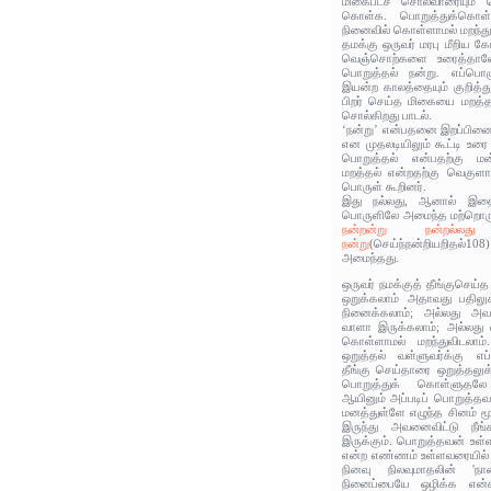
மிகைபடச் சொல்வாரையும் ச
கொள்க. பொறுத்துக்கொள்
நினைவில் கொள்ளாமல் மறந்துவ
தமக்கு ஒருவர் மரபு மீறிய 
வெஞ்சொற்களை உரைத்தால
பொறுத்தல் நன்று. எப்பொழு
இயன்ற காலத்தையும் குறித்த
பிறர் செய்த மிகையை மறத்தல
சொல்கிறது பாடல்.
‘நன்று’ என்பதனை இறப்பினை 
என முதலடியிலும் கூட்டி உரை
பொறுத்தல் என்பதற்கு மன்
மறத்தல் என்றதற்கு வெகுளாம
பொருள் கூறினர்.
இது நல்லது, ஆனால் இதை
பொருளிலே அமைந்த மற்றொரு
நன்றன்று நன்றல்ல
நன்று
(செய்ந்நன்றியறிதல்10
அமைந்தது.
ஒருவர் நமக்குத் தீங்குசெய
ஒறுக்கலாம் அதாவது பதிலுக
நினைக்கலாம்; அல்லது அவ
வாளா இருக்கலாம்; அல்லது எ
கொள்ளாமல் மறந்துவிடலாம்.
ஒறுத்தல் வள்ளுவர்க்கு எப
தீங்கு செய்தாரை ஒறுத்தலுக்
பொறுத்துக் கொள்ளுத
ஆயினும் அப்படிப் பொறுத்த
மனத்துள்ளே எழுந்த சினம்
இருந்து அவனைவிட்டு நீங்
இருக்கும். பொறுத்தவன் உள்
என்ற எண்ணம் உள்ளவரையில் ப
நினவு நிலவுமாதலின் 'ந
நினைப்பையே ஒழிக்க என்க