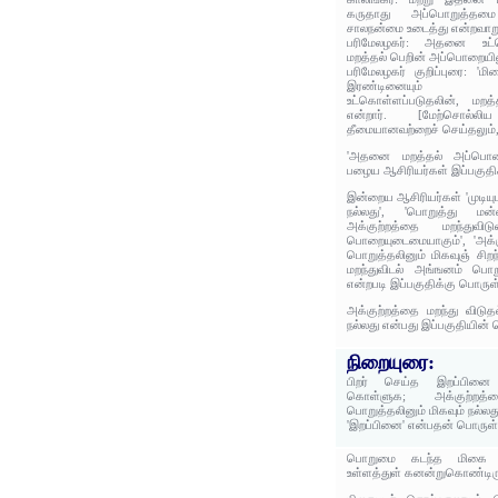
கருதாது அப்பொறுத்தமை
சாலநன்மை உடைத்து என்றவாற
பரிமேலழகர்: அதனை உட்
மறத்தல் பெறின் அப்பொறையின
பரிமேலழகர் குறிப்புரை: 'ம
இரண்டினையும் பொ
உட்கொள்ளப்படுதலின், மறத
என்றார். [மேற்சொல்
தீமையானவற்றைச் செய்தலும்,
'அதனை மறத்தல் அப்பொறைய
பழைய ஆசிரியர்கள் இப்பகுதிக
இன்றைய ஆசிரியர்கள் 'முடியு
நல்லது', 'பொறுத்து மன
அக்குற்றத்தை மறந்துவி
பொறையுடைமையாகும்', 'அக்க
பொறுத்தலினும் மிகவுஞ் சிற
மறந்துவிடல் அங்ஙனம் பொறு
என்றபடி இப்பகுதிக்கு பொருள
அக்குற்றத்தை மறந்து விடுத
நல்லது என்பது இப்பகுதியின் 
நிறையுரை:
பிறர் செய்த இறப்பினை 
கொள்ளுக; அக்குற்றத
பொறுத்தலினும் மிகவும் நல்லத
'இறப்பினை' என்பதன் பொருள
பொறுமை கடந்த மிகை செ
உள்ளத்துள் கனன்றுகொண்டிருக