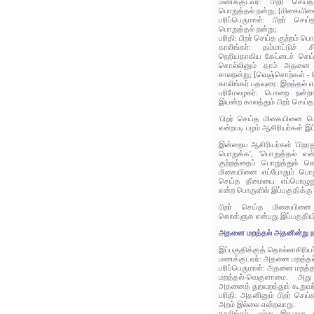
மணக்குடவர்: பிறர் செய
பொறுத்தல் நன்று; [மிகையின
பரிப்பெருமாள்: பிறர் செ
பொறுத்தல் நன்று;
பரிதி: பிறர் செய்த குற்றம் ப
காலிங்கர்: தம்மாட்டுச்
நெறியதாகிய கேட்டைச் செய
சொல்லினும் தாம் அதனை எ
சாலநன்று; [வெஞ்சொற்கள் -
காலிங்கர் பதவுரை: இறத்தல் எ
பரிமேலழகர்: பொறை நன்றாக
இயன்ற காலத்தும் பிறர் செய
'பிறர் செய்த மிகையினை யெ
என்றபடி பழம் ஆசிரியர்கள் இப
இன்றைய ஆசிரியர்கள் 'பிறரது
பொறுக்க', 'பொறுத்தல் என்
குற்றத்தைப் பொறுத்துக் க
மிகையினை எப்போதும் பொறுத
செய்த தீமையை எப்பொழுது
என்ற பொருளில் இப்பகுதிக்கு
பிறர் செய்த மிகையினை 
கொள்ளுக என்பது இப்பகுதிய
அதனை மறத்தல் அதனின்று ந
இப்பகுதிக்குத் தொல்லாசிரிய
மணக்குடவர்: அதனை மறத்தல்
பரிப்பெருமாள்: அதனை மறத்த
மறத்தல்-வெகுளாமை. அது
அதனைத் துறவறத்துக் கூறுவர்
பரிதி: அதனினும் பிறர் செய
அறம் இல்லை என்றவாறு.
காலிங்கர்: மற்று இதனை 