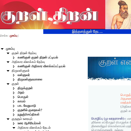
இத்தளத்துள் தேட...
செல்க:
முகப்பு
|
முகப்பு
குறள் திறன் தேர்வு
கணிஞன் குறள் திறன் பட்டியல்
குறள் எ
அதிகார விளக்கம் தேர்வு
கணிஞன் அதிகார விளக்கப்பட்டியல்
திருவள்ளுவர்
வள்ளுவர்
திருவள்ளுவமாலை
குறள்
திருக்குறள்
அறம்
பொறுத்
பொருள்
அதன
காமம்
மறத்தல
பாட வேறுபாடு
(அதிகா
குறளில் குறைகள்?
குறள் 
நறுஞ்செய்திகள்
பொழிப்பு (மு வரதராசன்)::
வர
குறளும் உரையும்
தீங்கை எப்போதும் பொறுக்க 
உரை ஆசிரியர்கள்
நினைவிலும் கொள்ளாமல் மறந்
அதிகார விளக்கம் தேடல்
பொறுத்தலைவிட நல்லது.