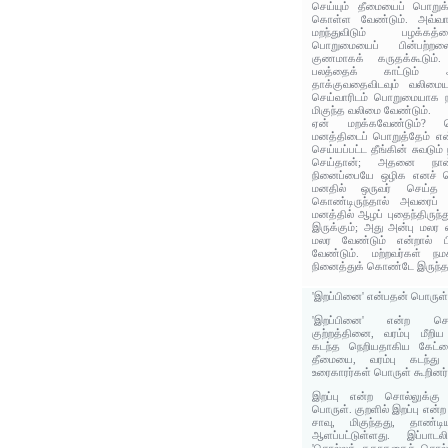
செய்யும் தீமையைப் பொறுக்
கொள்ள வேண்டும். அவ்வாற்
மறந்துவிடும் பழக்கத்
பொறுமையைப் பின்பற்றல
குணமாகக் கருதக்கூடும
பலத்தைக் காட்டும் அட
தாக்குவதைவிடவும் வலிம
செய்வாரிடம் பொறுமையாக ந
மிகுந்த வலிமை வேண்டும்.
ஏன் மறக்கவேண்டும்? ப
மனத்திடைப் பொறுத்தேம் என
செய்யப்பட்ட தீங்கின் சுவடு
செய்தான்; அதனை நான
நினைப்பையே ஒழிக எனச் சொல
மனதில் ஒருவர் செய்த 
கொண்டிருந்தால் அவரைப் 
மனத்தில் ஆழப் புதைந்திருந்
இருக்கும்; அது அன்பு மலர 
மலர வேண்டும் என்றால் ப
வேண்டும். மற்றவர்கள் 
நினைத்துக் கொண்டே இருந்தா
'இறப்பினை' என்பதன் பொருள
'இறப்பினை' என்ற சொ
குற்றத்தினை, வரம்பு மீற
கடந்த நெறியதாகிய கேட்ட
தீமையை, வரம்பு கடந்
உரைகாரர்கள் பொருள் கூறினர்
இறப்பு என்ற சொல்லுக்கு
பொருள். குறளில் இறப்பு என
சாவு, மிகுந்தது, தாண்ட
ஆளப்பட்டுள்ளது. இப்பாட