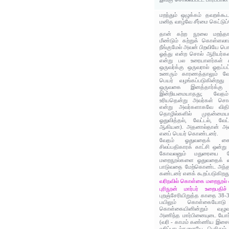
மறந்தும் ஒழுக்கம் தவறக்கூட
மனித வாழ்வே சீர்மை கெட்டுப்
தான் கற்ற நூலை மறந்தால
மீண்டும் கற்றுக் கொள்ளலா
நீங்குமேல் அவன் பிறவியே பொ
ஓத்து என்ற சொல் ஆரியர்கள
என்று பல உரையாளர்கள் க
ஒருவர்க்கு ஒருவரால் ஓதப்ப
உணரும் காரணத்தாலும் வேத
பெயர் வழங்கப்படுகின்றது 
ஒருவகை இனத்தார்க்க
இன்றியமையாதது; வே
உரியதென்று அவர்கள் சொல
என்று அவர்களாகவே வித
தொழில்களில் முதன்ம
ஓதுவித்தல், வேட்டல், வேட்
ஆகியன). அதனால்தான் அவர
எனப் பெயர் கொண்டனர்.
வேதம் ஓதுவதைக் கைவிட
சிலப்பதிகாரக் காட்சி ஒன்று
கோவலனும் மதுரையை நோக
மறைநூல்களை ஓதுவதைக் கைவ
பாடுவதை மேற்கொண்ட அந்தண
கண்டனர் எனக் கூறப்படுகிறது
வரிநவில் கொள்கை மறைநூல் வ
புரிநூன் மார்பர் உறைபதிச்
புறஞ்சேரியிறுத்த காதை 38-3
பயிலும் கொள்கையோடு
கொள்கையினின்றும் வழுவு
அணிந்த மார்பினையுடை யோர் 
(வரி - காமம் கண்ணிய இசைப்
வரிப்பாடல்களையே பெரிதும்