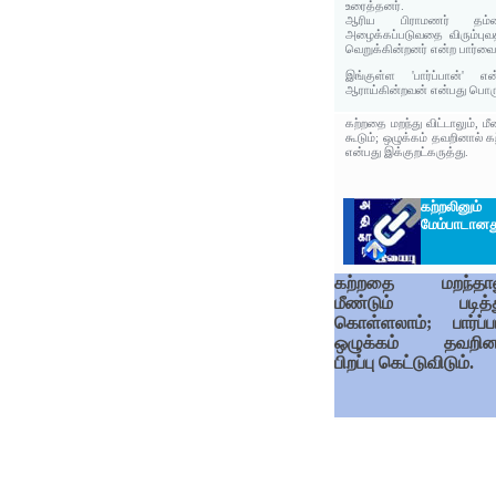
உரைத்தனர்.
ஆரிய பிராமணர் தம்ம
அழைக்கப்படுவதை விரும்பு
வெறுக்கின்றனர் என்ற பார்வைய
இங்குள்ள 'பார்ப்பான்' 
ஆராய்கின்றவன் என்பது பொரு
கற்றதை மறந்து விட்டாலும், ம
கூடும்; ஒழுக்கம் தவறினால் க
என்பது இக்குறட்கருத்து.
கற்றலி
மேம்பாடானத
கற்றதை மறந்தால
மீண்டும் படித்த
கொள்ளலாம்; பார்ப்ப
ஒழுக்கம் தவறின
பிறப்பு கெட்டுவிடும்.