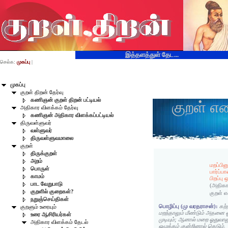
இத்தளத்துள் தேட...
செல்க:
முகப்பு
|
முகப்பு
குறள் திறன் தேர்வு
கணிஞன் குறள் திறன் பட்டியல்
குறள் எ
அதிகார விளக்கம் தேர்வு
கணிஞன் அதிகார விளக்கப்பட்டியல்
திருவள்ளுவர்
வள்ளுவர்
திருவள்ளுவமாலை
குறள்
திருக்குறள்
அறம்
மறப்பி
பொருள்
பார்ப்பா
காமம்
பிறப்பு
பாட வேறுபாடு
(அதிகா
குறளில் குறைகள்?
குறள் 
நறுஞ்செய்திகள்
பொழிப்பு (மு வரதராசன்):
கற
குறளும் உரையும்
மறந்தாலும் மீண்டும் அதனை 
உரை ஆசிரியர்கள்
முடியும்; ஆனால் மறை ஓதுவானு
அதிகார விளக்கம் தேடல்
ஒழுக்கம் குன்றினால் கெடும்.