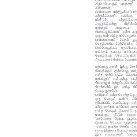
வருவாய் கருதி அவற்றைப் ப
சீனிவாசன்).
பார்ப்பானை எடுத்துக்காட்டாக்
கற்றுக்கொண்ட கல்வியை 
மீண்டும் கற்றுக்கொ
அவருக்கென்று விதிக்கப
மறந்தால், அவருடைய நில
நிலைக்குப்போவர்' என்ற க
ஒருசாரார் இக்குறட்பொருளை வ
பார்ப்பனராவார் வேதம் ஓத
தொழிலையே மேற்கொள்ள வேண்
பிறப்பொழுக்கம் குன்றியவ
மதிக்கக் கூடாது. பார்ப்ப
தொழில்கள் செய்வாராயின
அவர்களைச் சேர்க்க வேண்டும்
மற்றொரு சாரார், இங்கு சொல
வேதத்தைக் குறிக்காது என்ற
என்ற நேர்பொருளே கொள்ளவே
மறப்பினும்' என்பதற்கு பட
போனாலும் என்றும். தினந்த
நேரங்களில் ஓத மறந்து விட
பொருளுரைப்பர்.
பார்ப்பான் என்ற சொல்லுக்க
ஒரு பொருள் உண்டு. அப
இப்பாடலில் ஆளப்பட்டது என்
கற்று என்றும் பார்ப்பான் 
என்று பொருள் கொண்டு நூல
மறப்பினும் மீட்டும் கற்
'பார்ப்பானது பிறப்பு, ஒழு
விளக்கம் செய்வர். ஒழுக்கம
-மனிதப் பிறப்பே கெடும் அ
என்று இவர்கள் பொருள் உரைப்ப
இரா சாரங்கபாணி "வள்ளுவ