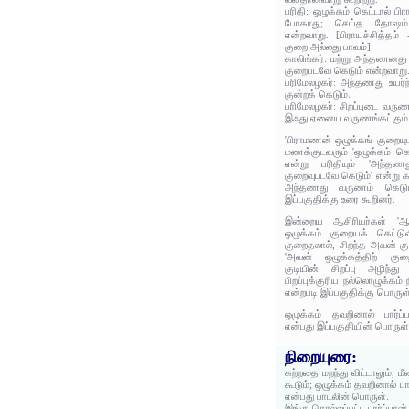
பரிதி: ஒழுக்கம் கெட்டால் ப
போகாது; செய்த தோஷம் 
என்றவாறு. [பிராயச்சித்தம
குறை அல்லது பாவம்]
காலிங்கர்: மற்று அந்தணனது
குறைபடவே கெடும் என்றவாறு
பரிமேலழகர்: அந்தணது உயர்
குன்றக் கெடும்.
பரிமேலழகர்: சிறப்புடை வரு
இஃது ஏனைய வருணங்கட்கும் 
'பிராமணன் ஒழுக்கங் குறையும
மணக்குடவரும் 'ஒழுக்கம் கெ
என்று பரிதியும் 'அந்தணத
குறைவுபடவே கெடும்' என்று கா
அந்தணது வருணம் கெடும்
இப்பகுதிக்கு உரை கூறினர்.
இன்றைய ஆசிரியர்கள் 'ஆனா
ஒழுக்கம் குறையக் கெட்டுவ
குறைதலால், சிறந்த அவன் குடி
'அவன் ஒழுக்கத்திற் குற
குடியின் சிறப்பு அழிந்து
பிறப்புக்குரிய நல்லொழுக்கம்
என்றபடி இப்பகுதிக்கு பொருள
ஒழுக்கம் தவறினால் பார்ப்ப
என்பது இப்பகுதியின் பொருள்
நிறையுரை:
கற்றதை மறந்து விட்டாலும், ம
கூடும்; ஒழுக்கம் தவறினால் பார்
என்பது பாடலின் பொருள்.
இங்கு சொல்லப்பட்ட பார்ப்பான்