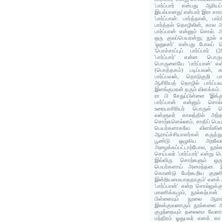
'பார்ப்பார் என்பது ஆரியப்
இயல்பானது' என்பார் இரா சா
'பார்ப்பான்: பார்த்தான், பார
பார்த்தல் தொழிலின், கால
பார்ப்பான் என்னும் சொல். 
ஒரு குலப்பெயரன்று; நூல் க
'ஓதுவார்' என்பது போலப் 
'பொச்சாப்புப் பார்ப்பார் 
'பார்ப்பார்' என்ன ப
பொருளையே 'பார்ப்பான்' என்
(பொத்தகம்) படிப்பவன், க
பார்ப்பவன், தொடுகுறி 
ஆசிரியத் தொழில் பார்ப்பவ
இளங்குமரன் தரும் விளக்கம்.
ரா பி சேதுப்பிள்ளை 'இக்க
பார்ப்பான் என்னும் சொல
உரையாசிரியர் பொருள் 
வள்ளுவர் காலத்தில் அந்
சொற்களெல்லாம், சாதிப் பெ
பெயர்களாகவே விளங்க
ஆராய்ச்சியாளர்கள் கருத
பூண்டு ஒழுகிய அறவ
அழைக்கப்பட்டாற்போல, நூல்
செய்பவர் 'பார்ப்பார்' என்று பெ
இவ்விரு சொற்களும் ஒரு
பெயர்களாய் அமைந்தன. இ
கொண்டு மேற்கூறிய குறள
இன்றியமையாததாகும்' எனக் கு
'பார்ப்பான்' என்ற சொல்லுக்
மாணிக்கமும், நூல்கற்பான்
பிள்ளையும் நூலை ஆராய
இலக்குவனாரும் நூல்களை ஆரா
குழந்தையும் தலைமை வேளாண
மந்திரம் ஓதுபவர் எனக் கா