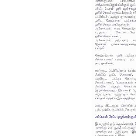
மணக்குடவர்: பிராம
மறந்தானாயினும் பின்னும் ஓத
பரிதி: வேதம் ஓதி மறந்தாலும
ஓதிக்கொள்ளலாம்; [சந்தம்-ச
காலிங்கர்: தனது குலமரபுக
ஓதிய வேதத்தை மறந்தானா
ஓதிக்கொளலாயிருக்கும்;
பரிமேலழகர்: கற்ற வேதத்த
வருணம் கெடாமையின
ஓதிக்கொள்ளலாம்;
பரிமேலழகர் குறிப்புரை: 
ஆகலின், மறக்கலாகாது என்னும
என்றார்.
'வேதத்தினை ஓதி மறந்தானா
கொள்ளலாம்' என்றபடி பழம் ஆ
உரை நல்கினர்.
இன்றைய ஆசிரியர்கள் 'பார்ப
மீண்டும் ஓதிப் பெறலாம்',
கல்வியை மறந்து போனாலும
கொள்ளலாம்', 'நூல்கற்பான் க
மீண்டுங் கற்றுக் கொள்ள
இழுக்கொன்றும் இல்லை.)', '
கற்ற நூலை மறந்தாலும் மீண்
என்ற பொருளில் இப்பகுதிக்கு
மறந்து விட்டாலும், மீண்டுங்
என்பது இப்பகுதியின் பொருள்
பார்ப்பான் பிறப்பு ஒழுக்கம் கு
இப்பகுதிக்குத் தொல்லாசிரிய
மணக்குடவர்: ஒழுக்கங் குறைய
மணக்குடவர் குறிப்புரை: இஃ
வலிதானவாறு கூறிற்று.