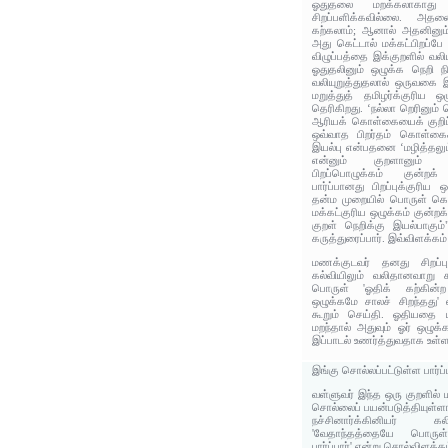
ஓதுதலை மறக்கலாகாது என
சிறப்பளிக்கவில்லை. அதன
கற்கலாம்; ஆனால் அதனினும்
அது கெட்டால் மக்கட்பிறப்ப
விழுப்பத்தை இக்குறளில் வலிய
ஓதுதலினும் ஒழுக்க நெறி ந
வலியுறுத்துதலால் ஒருவக
மறுத்துத் தமிழர்க்குரிய 
தெரிகிறது. ‘நல்லா றெரினும்
ஆரியக் கொள்கையைக் குறிப்
ஒவ்வாத பிறர்தம் கொள்கை
இயல்பு என்பதனை ‘மழித்தலும்
என்னும் குறளானும் அற
பிறப்பொழுக்கம் குன்றக்
பார்ப்பானது பிறப்புக்குரி
தன்ம முறையில் பொருள் கொள்
மக்கட்குரிய ஒழுக்கம் குன்
குறள் நெறிக்கு இயல்பாகும்
கருத்துரைப்பார். இவ்விளக்கம்
மணக்குடவர் தனது சிறப்பு
கல்வியிலும் வலிதானவாறு கூ
பொருள் 'ஓதிக் கற்கின்ற 
ஒழுக்கமே சாலச் சிறந்தது'
கூறும் செய்தி. ஓதியதை ய
மறந்தால் அதுவும் ஓர் ஒழுக
இப்பாடல் உணர்த்துவதாக உள்ள
இங்கு சொல்லப்பட்டுள்ள பார்ப்
வள்ளுவர் இந்த ஒரு குறளில் ம
சொல்லைப் பயன்படுத்தியுள்ளா
நச்சினார்க்கினியர்
'வேதாந்தத்தையே பொருள
பார்ப்பார்' என்று சொல்விளக்கம