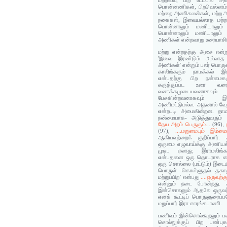
மற்றவை, பிற உடம்பில் அ
பொன்னணிகள், பிறவெல்லாம் 
மற்றை அணிகலன்கள், மற்ற 
நகைகள், இவையல்லாத மற்றவ
பொன்னாலும் மணியாலும் 
பொன்னாலும் மணியாலும் 
அணிகள் என்றவாறு உரையாசிரி
மற்று என்றதற்கு அசை என்ற
'இவை இரண்டும் அல்லாத 
அணிகள்' என்றும் பலர் பொருள
காலிங்கரும் நாமக்கல் இர
என்பதற்கு பிற நன்மைகள
கருத்துப்பட உரை வர
வணக்கமுடையவனாகவு
பேசுகின்றவனாகவும் இ
அணிமட்டுமல்ல. அதனால் வே
என்றபடி அமைகின்றன. நாமக
நன்மையாக- அடுத்துவரும்
தேய அறம் பெருகும்...
(96),
(97),
....மறுமையும் இம்மை
ஆகியவற்றைக் குறிப்பார்
ஒருமை எழுவாய்க்கு அணியல
முடிபு ஏலாது; இராமலிங
என்பதனை ஒரு தொடராக வை
ஒரு சொல்லை (மட்டும்) இடையி
பொருள் கொள்ளுதல் தகாத
மற்றுப்பிற’ என்பது
....ஒருவற்
என்னும் நடை போன்றது. 
இன்சொலனும் ஆதலே ஒருவற
எனக் கூட்டிப் பொருளுரைப்
மறுப்பார் இரா சாரங்கபாணி.
பணிவும் இன்சொல்கூறலும் ப
சொல்லுக்குப் பிற பண்ப