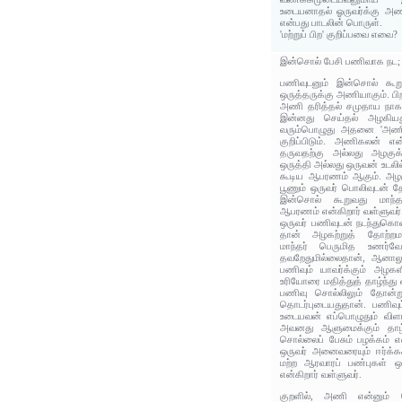
உடையனாதல் ஓருவர்க்கு அணிய
என்பது பாடலின் பொருள்.
'மற்றுப் பிற' குறிப்பவை எவை?
இன்சொல் பேசி பணிவாக நட;
பணிவுடனும் இன்சொல் கூறு
ஒருத்தருக்கு அணியாகும். பி
அணி தரித்தல் சமுதாய நாக
இன்னது செய்தல் அழகியத
வரும்பொழுது அதனை 'அணி'
குறிப்பிடும். அணிகலன் எ
தருவதற்கு அல்லது அழகுக்
ஒருத்தி அல்லது ஒருவன் உடலி
கூடிய ஆபரணம் ஆகும். அழக
பூணும் ஒருவர் பொலிவுடன் த
இன்சொல் கூறுவது மாந்தர
ஆபரணம் என்கிறார் வள்ளுவர்
ஒருவர் பணிவுடன் நடந்துகொண்
தான் அழகற்றுத் தோற்றமள
மாந்தர் பெருமித உணர்வ
தவறேதுமில்லைதான், ஆனாலு
பணிவும் யாவர்க்கும் அழக
உரியோரை மதித்துத் தாழ்ந்து
பணிவு சொல்லிலும் தோன்ற
தொடர்புடையதுதான். பணிவு
உடையவன் எப்பொழுதும் விள
அவனது ஆளுமைக்கும் தாழ்
சொல்லைப் பேசும் பழக்கம் 
ஒருவர் அனைவரையும் ஈர்க்கக
மற்ற ஆரவாரப் பண்புகள் ஒர
என்கிறார் வள்ளுவர்.
குறளில், அணி என்னும்