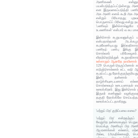
அணிகலன் என்னும
பயன்படுத்தப்பட்டுள்ளது.
என இருவகைப்படுத்தி பணிவ
அக அணி எனக் கூறி அக அண
என்றும் பிரியாதது; புற
பொருளாய்ப் பிரிவது என்று நய
'பணிவும் இன்சொல்லுமே உ
உடலணிகள்' என்பார் வ சுப மா
இன்சொல் கூறுபவனுக்குப் 
என்பதால்தான் அடக்கம
கூறவேண்டியது இவ்வதிகாரத்
பணிவுப் பண்பு இங்கு இட
சொல்வார் பரிமேலழக
விதந்தெடுத்துக்‌ கூறுமதிகார
உள்ளாறும் ஆறாதே நாவினால் ச
129 பொருள்:நெருப்பினால் சு
கடுஞ்சொல்லால் சுட்ட வடு 
கூறப்பட்டது நோக்குதற்குரியது
இனி, தன்னால் பணியப்
தாழ்ச்சியுடையனாய் எல
சொல்லையும் உடையனாதல் என
உரைக்கிறார். இது இன்சொல் த
இருவர் கண்ணும் வழங்குவத
தகுதி நோக்கிலே செய்யத்தக
உரைக்கப்பட்டதாகிறது.
'மற்றுப் பிற' குறிப்பவை எவை?
'மற்றுப் பிற' என்றதற்குப
வேறுபிற நன்மைகளும் பெறுவ
மெய்க்கு அணியும் பிற அண
ஆபரணங்கள் எல்லாம், ம
அல்ல, (அஃதில்லாவழி, பொ