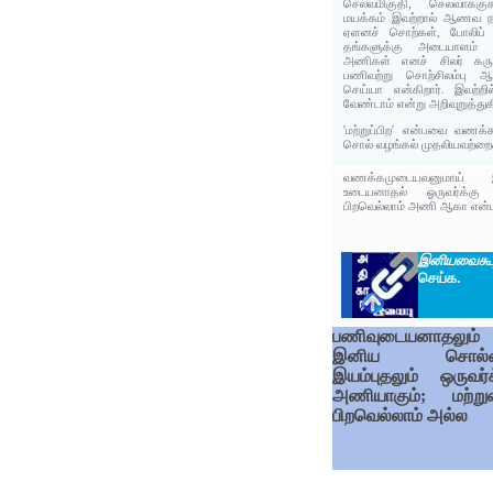
செல்வமிகுதி, செல்வாக்கு
மயக்கம் இவற்றால் ஆணவ நடை
ஏளனச் சொற்கள், போலிப் 
தங்களுக்கு அடையாளம் த
அணிகள் எனச் சிலர் கருத
பணிவற்று சொற்சிலம்பு ஆ
செய்யா என்கிறார். இவற்ற
வேண்டாம் என்று அறிவுறுத்துகி
'மற்றுப்பிற' என்பவை வணக
சொல் வழங்கல் முதலியவற்றைக்
வணக்கமுடையவனுமாய் 
உடையனாதல் ஓருவர்க்கு 
பிறவெல்லாம் அணி ஆகா என்பத
இனியவைக
செய்க.
பணிவுடையனாதலும்
இனிய சொல்
இயம்புதலும் ஒருவர்க
அணியாகும்; மற்று
பிறவெல்லாம் அல்ல