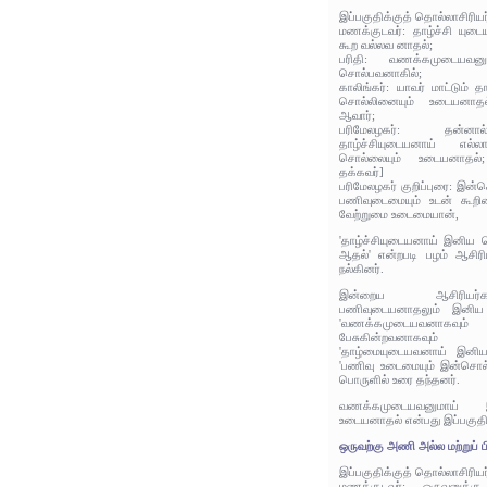
இப்பகுதிக்குத் தொல்லாசிரிய
மணக்குடவர்: தாழ்ச்சி யு
கூற வல்லவ னாதல்;
பரிதி: வணக்கமுடையவ
சொல்பவனாகில்;
காலிங்கர்: யாவர் மாட்டும் 
சொல்லினையும் உடையனாதல
ஆவார்;
பரிமேலழகர்: தன்னால
தாழ்ச்சியுடையனாய் எல
சொல்லையும் உடையனாதல்; 
தக்கவர்]
பரிமேலழகர் குறிப்புரை: இ
பணிவுடைமையும் உடன் கூறின
வேற்றுமை உடைமையான்,
'தாழ்ச்சியுடையனாய் இனிய
ஆதல்' என்றபடி பழம் ஆசிரி
நல்கினர்.
இன்றைய ஆசிரியர்கள
பணிவுடையனாதலும் இனிய 
'வணக்கமுடையவனாகவ
பேசுகின்றவனாகவும
'தாழ்மையுடையவனாய் இனிய
'பணிவு உடைமையும் இன்சொல்
பொருளில் உரை தந்தனர்.
வணக்கமுடையவனுமாய் 
உடையனாதல் என்பது இப்பகுதி
ஒருவற்கு அணி அல்ல மற்றுப் ப
இப்பகுதிக்குத் தொல்லாசிரிய
மணக்குடவர்: ஒருவனுக்க