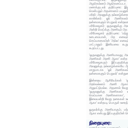
அழகெல்லாம் அழகெனப்படா.
மணக்குடவர் குறிப்புரை: இ
மென்பதும் அதனாலாம் பயனுங் 
பரிதி: அவனுக்கு நல்வாழ்க்
காலிங்கர்: ஓர் அணிகலம
நன்மைகளும் பெறுவர் என்றவா
பரிமேலழகர்: ஒருவனுக்கு 
அன்றி மெய்க்கு அணியும் 
பரிமேலழகர் குறிப்புரை: 'ம
உடைமையான், பிற எனவும
செய்யாமையின் 'அல்ல' எனவு
பாட்டானும் இனியவை கூறு
கூறப்பட்டது.
'ஒருவனுக்கு அணியாவது; அன்
அணிகள் அணி ஆகா' என்ற ப
பரிமேலழகரும் இப்பகுதிக்
அவனுக்கு நல்வாழ்க்கையே ஆப
மாறுபாடாக 'ஓர் அணிகலம
நன்மைகளும் பெறுவர்' என்றுரை
இன்றைய ஆசிரியர்கள் 'ஒ
பிறவெல்லாம் அணி ஆகா'
அதுமட்டுமல்ல. அதனால் வேற
'ஒருவனுக்கு அணிகலம் 
மெய்யான அணிகளாகா', '
இவையன்றி வேறு நகைகள் 
ஆகா' என்றபடி பொருள் உரைத்
ஓருவர்க்கு அணியாகும்; மற
ஆகா என்பது இப்பகுதியின் ப
நிறையுரை:
வணக்கமுடையவனுமாய் 