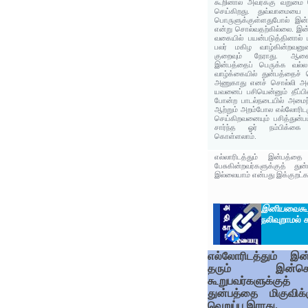
கூறினால் அவர்க்கு வறுமை 
செய்கிறது. துவ்வாமையை ந
பொருளுக்குள்ளதுபோல் இன்
என்று சொல்வதற்கில்லை. இன
வகையில் பயன்படுத்தினால் ப
பலர் மகிழ வாழ்கின்றவனு
குறைவும் நேராது. ஆகைய
இன்பத்தைப் பெருக்க வல்
வாழ்க்கையில் துன்பத்தைச் 
அணுகாது எனச் சொல்லி அம
யவனைப் பசியென்னும் தீப்பி
போன்ற பாடல்நடையில் அமைந்
ஆற்றும் அறம்போல எல்லோரிடம
செய்கிறவனையும் பசித்துன்
சார்ந்த ஓர் நம்பிக்க
கொள்ளலாம்.
எல்லாரிடத்தும் இன்பத்தை
பேசுகின்றவர்களுக்குத் து
இல்லையாம் என்பது இக்குறட்கர
இனியவைகூ
நலிவுறாமல் க
எல்லோரிடத்தும் இன்
தரும் இன்சொ
கூறுபவர்களுக்குத்
துன்பத்தை மிகுவிக்க
வெறுப்பு இராது.