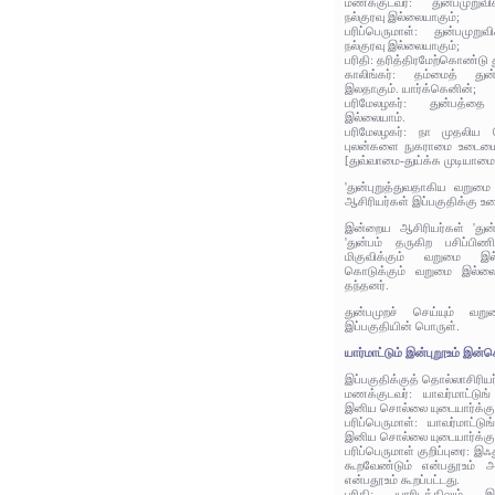
மணக்குடவர்: துன்பமுறுவ
நல்குரவு இல்லையாகும்;
பரிப்பெருமாள்: துன்பமுறு
நல்குரவு இல்லையாகும்;
பரிதி: தரித்திரமேற்கொண்டு து
காலிங்கர்: தம்மைத் துன
இலதாகும். யார்க்கெனின்;
பரிமேலழகர்: துன்பத்தை 
இல்லையாம்.
பரிமேலழகர்: நா முதலிய
புலன்களை நுகராமை உடைமையி
[துவ்வாமை-துய்க்க முடியாமை
'துன்புறுத்துவதாகிய வறுமை
ஆசிரியர்கள் இப்பகுதிக்கு உர
இன்றைய ஆசிரியர்கள் 'துன்
'துன்பம் தருகிற பசிப்பிண
மிகுவிக்கும் வறுமை இல்
கொடுக்கும் வறுமை இல்லை
தந்தனர்.
துன்பமுறச் செய்யும் வற
இப்பகுதியின் பொருள்.
யார்மாட்டும் இன்புறூஉம் இன்
இப்பகுதிக்குத் தொல்லாசிரிய
மணக்குடவர்: யாவர்மாட்டுங
இனிய சொல்லை யுடையார்க்கு
பரிப்பெருமாள்: யாவர்மாட்டு
இனிய சொல்லை யுடையார்க்கு
பரிப்பெருமாள் குறிப்புரை: இஃ
கூறவேண்டும் என்பதூஉம்
என்பதூஉம் கூறப்பட்டது.
பரிதி: யாரிடத்திலும் 