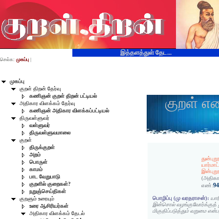
இத்தளத்துள் தேட...
செல்க:
முகப்பு
|
முகப்பு
குறள் திறன் தேர்வு
கணிஞன் குறள் திறன் பட்டியல்
குறள் எ
அதிகார விளக்கம் தேர்வு
கணிஞன் அதிகார விளக்கப்பட்டியல்
திருவள்ளுவர்
வள்ளுவர்
திருவள்ளுவமாலை
குறள்
திருக்குறள்
அறம்
துன்புற
பொருள்
யார்மாட்
காமம்
இன்புற
பாட வேறுபாடு
(அதிகா
குறளில் குறைகள்?
9
எண்:
நறுஞ்செய்திகள்
பொழிப்பு (மு வரதராசன்):
யார
குறளும் உரையும்
இன்சொல் வழங்குவோர்க்குத் 
உரை ஆசிரியர்கள்
மிகுதிப்படுத்தும் வறுமை என்
அதிகார விளக்கம் தேடல்