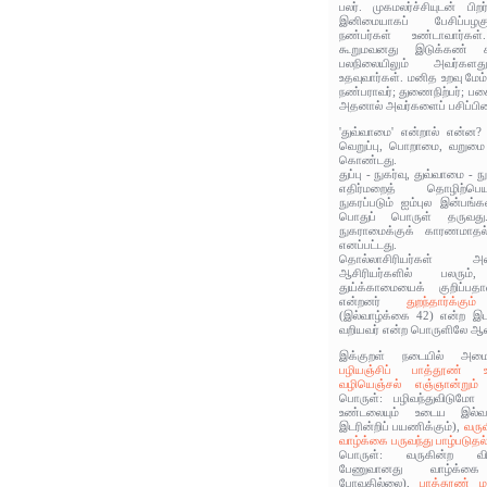
பலர். முகமலர்ச்சியுடன் பிற
இனிமையாகப் பேசிப்பழகு
நண்பர்கள் உண்டாவார்க
கூறுமவனது இடுக்கண்‌ க
பலநிலையிலும் அவர்கள
உதவுவார்கள். மனித உறவு மேம்
நண்பராவர்; துணைநிற்பர்; பக
அதனால் அவர்களைப் பசிப்பிணி
'துவ்வாமை' என்றால் என்ன
வெறுப்பு, பொறாமை, வறும
கொண்டது.
துப்பு - நுகர்வு, துவ்வாமை 
எதிர்மறைத் தொழிற்பெய
நுகரப்படும் ஐம்புல இன்பங்
பொதுப் பொருள் தருவது
நுகராமைக்குக்‌ காரணமாதல
எனப்பட்டது.
தொல்லாசிரியர்கள் 
ஆசிரியர்களில் பலரும
துய்க்காமையைக் குறிப்பத
என்றனர்
துறந்தார்க்கு
(இல்வாழ்க்கை 42) என்ற இடத
வறியவர் என்ற பொருளிலே ஆளப
இக்குறள் நடையில் அமைந
பழியஞ்சிப் பாத்தூண் உ
வழியெஞ்சல் எஞ்ஞான்றும்
பொருள்: பழிவந்துவிடுமோ எ
உண்டலையும் உடைய இல்வாழ
இடரின்றிப் பயணிக்கும்),
வருவ
வாழ்க்கை பருவந்து பாழ்படுதல
பொருள்: வருகின்ற விர
பேணுவானது வாழ்க்கை 
போவதில்லை),
பாத்தூண் ம