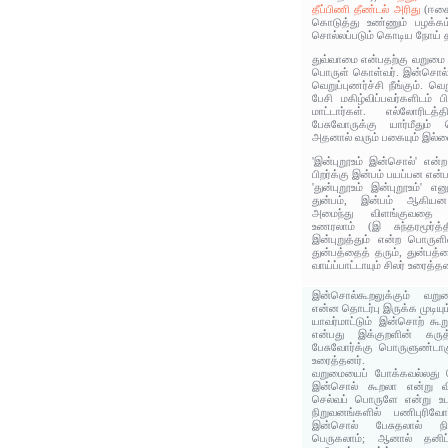
தீப்பிணி தீண்டல் அரிது
(ஈகை 
கொடுத்து உண்ணும் பழக்க
சொல்லப்படும் கொடிய நோய் 
துவ்வாமை என்பதற்கு வறுமை 
பொருள் கொள்வர். இன்சொல் 
வெறுப்புணர்ச்சி நீங்கும். 
பேசி மகிழ்விப்பவர்களிடம் 
மாட்டார்கள். எல்லோரிடத
பேசுவோருக்கு யார்மீதும் 
அதனால் வரும் பகையும் இல்லை
'இன்புறூஉம் இன்சொல்' என
பிறர்க்கு இன்பம் பயப்பன என்
'துன்புறூஉம் இன்புறூஉம்'
துன்பம், இன்பம் ஆகியன 
அமைந்து விளங்குவதை க
உணரலாம் (இ சுந்தரமூர்த்த
இன்புறுத்தும் என்ற பொருள
துன்பத்தைத் தரும், துன்பத்
வாய்ப்பாட்டாயும் சிலர் உரைத்தன
இன்சொல்கூறலுக்கும் வறும
என்ன தொடர்பு இருக்க முடியும
யாவர்மாட்டும் இன்சொற் கூ
என்பது இக்குறளின் கரு
பேசுவோர்க்கு பொருளுண்டாக
உரைத்தனர்.
வறுமையைப் போக்கவல்லது 
இன்சொல் கூறலா என்று வி
செல்வப் பொருளே என்று உட
நிறுவனங்களில் பணிபுரிவோ
இன்சொல் பேசுதலால் நிற
பெருகலாம்; ஆனால் தனிப்