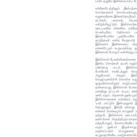
யாரிடத்துமே இனிமையாகப் பே
எல்லோரிடத்திலும் இன்பத்
சொற்களைச் சொல்பவர்களுக்க
வறுமைநிலை இல்லாதொழியும்.
நட்பினர், பகைவர், அயல
மகிழ்ச்சியூட்டும் இன்சொ
உடையவரோ அல்லரோ, கற்ற
பெண்டிரோ, அதிகாரம் 
இளையோரோ முதியோரோ எல்லா
தாழ்ந்தவர் என்ற வேறுபாட
இங்ஙனம் இனிமையை மிகு
எல்லாரிடமும் கூறுபவர்க்கு 
இல்லாமல் போகும் என்கிறது பா
இன்சொல் பேசுகின்றவர்களை எல
இனிய சொற்கள் நயன் ஈனும் 
மற்றொரு பாடல். இன்சொ
பேசுவோர் எவரிடத்தும் வெற
அதுபோலப் பிறரும் இனி
வெறுப்புணர்ச்சி கொள்ள ஏது
ஒருவர்கொள்ளும் காழ்ப்புணர
தன்மையது. இன்சொல் பேசுவதா
மறைந்து நட்புடன் கூடிய நல
உண்டாகும். அதனால் துன்பமும
இன்சொலவரை எவ்விதம் வறு
'யார் மாட்டும் இன்புஉறூஉம்
நொதுமலும் இன்றி உள்ளது
எல்லாச் செல்வமும் எய்துவர்'
தந்தார். இன்சொல் உடையார்
நண்பர்கள் மிகுத்திருப்பரா
வந்தபோதும், கேளாமலேயே உத
வரும் துன்பம் இருக்காத
வழங்கப்படும் பொதுவான
கூறுவதாலேயே வாழ்க்கையில் 