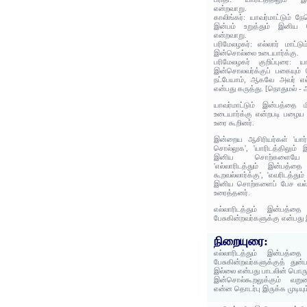
என்றவாறு.
காலிங்கர்: யாவர்மாட்டும் ந
இன்பம் உறுத்தும் இனிய 
என்றவாறு.
பரிமேலழகர்: எல்லார் மாட்டு
இன்சொல்லை உடையார்க்கு.
பரிமேலழகர் குறிப்புரை: யா
இன்சொலவர்க்குப் பகையும் 
நட்பேயாம், ஆகவே அவர் எல்
என்பது கருத்து. [நொதுமல் 
யாவர்மாட்டும் இன்பத்தை 
உடையார்க்கு என்றபடி பழைய 
உரை கூறினர்.
இன்றைய ஆசிரியர்கள் 'யார்
சொல்லுக', 'யாரிடத்திலும் 
இனிய சொற்களையே பேச
'எல்லாரிடத்தும் இன்பத்த
கூறவல்லார்க்கு', 'எவரிடத்த
இனிய சொற்களைப் பேச வல்லா
உரைத்தனர்.
எல்லாரிடத்தும் இன்பத்தை
பேசுகின்றவர்களுக்கு என்பது
நிறையுரை:
எல்லாரிடத்தும் இன்பத்தை
பேசுகின்றவர்களுக்குத் துன்
இல்லை என்பது பாடலின் பொரு
இன்சொல்கூறலுக்கும் வறும
என்ன தொடர்பு இருக்க முடியும